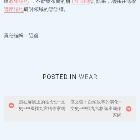
峰
教學場地
”，不斷發布新的研
1對1教學
討結果，增強在儒學
講座場地
研討領域的話語權。
責任編輯：近復
POSTED IN
WEAR
P
寫在屏風上的性命史–文
盛文強：白蛇故事的演化–
史–中國找九宮格作家網
文史–中找九宮格講座國作
o
家網
s
t