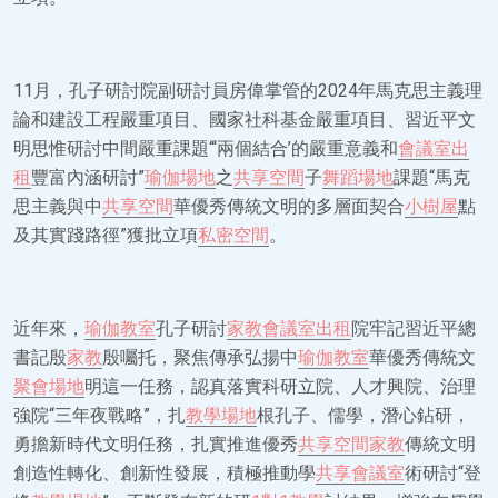
11月，孔子研討院副研討員房偉掌管的2024年馬克思主義理
論和建設工程嚴重項目、國家社科基金嚴重項目、習近平文
明思惟研討中間嚴重課題“‘兩個結合’的嚴重意義和
會議室出
租
豐富內涵研討”
瑜伽場地
之
共享空間
子
舞蹈場地
課題“馬克
思主義與中
共享空間
華優秀傳統文明的多層面契合
小樹屋
點
及其實踐路徑”獲批立項
私密空間
。
近年來，
瑜伽教室
孔子研討
家教
會議室出租
院牢記習近平總
書記殷
家教
殷囑托，聚焦傳承弘揚中
瑜伽教室
華優秀傳統文
聚會場地
明這一任務，認真落實科研立院、人才興院、治理
強院“三年夜戰略”，扎
教學場地
根孔子、儒學，潛心鉆研，
勇擔新時代文明任務，扎實推進優秀
共享空間
家教
傳統文明
創造性轉化、創新性發展，積極推動學
共享會議室
術研討“登