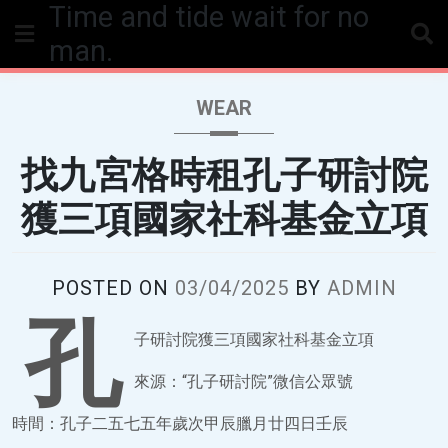
Time and tide wait for no
Skip
to
man.
content
WEAR
找九宮格時租孔子研討院
獲三項國家社科基金立項
POSTED ON
03/04/2025
BY
ADMIN
孔
子研討院獲三項國家社科基金立項
來源：“孔子研討院”微信公眾號
時間：孔子二五七五年歲次甲辰臘月廿四日壬辰