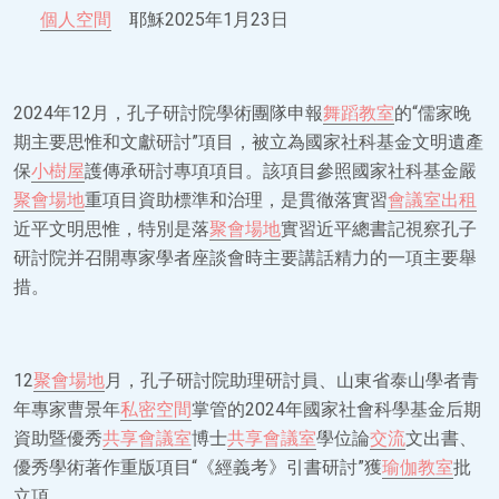
個人空間
耶穌2025年1月23日
2024年12月，孔子研討院學術團隊申報
舞蹈教室
的“儒家晚
期主要思惟和文獻研討”項目，被立為國家社科基金文明遺產
保
小樹屋
護傳承研討專項項目。該項目參照國家社科基金嚴
聚會場地
重項目資助標準和治理，是貫徹落實習
會議室出租
近平文明思惟，特別是落
聚會場地
實習近平總書記視察孔子
研討院并召開專家學者座談會時主要講話精力的一項主要舉
措。
12
聚會場地
月，孔子研討院助理研討員、山東省泰山學者青
年專家曹景年
私密空間
掌管的2024年國家社會科學基金后期
資助暨優秀
共享會議室
博士
共享會議室
學位論
交流
文出書、
優秀學術著作重版項目“《經義考》引書研討”獲
瑜伽教室
批
立項。