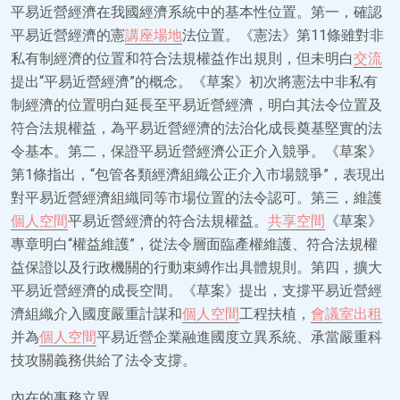
平易近營經濟在我國經濟系統中的基本性位置。第一，確認
平易近營經濟的憲
講座場地
法位置。《憲法》第11條雖對非
私有制經濟的位置和符合法規權益作出規則，但未明白
交流
提出“平易近營經濟”的概念。《草案》初次將憲法中非私有
制經濟的位置明白延長至平易近營經濟，明白其法令位置及
符合法規權益，為平易近營經濟的法治化成長奠基堅實的法
令基本。第二，保證平易近營經濟公正介入競爭。《草案》
第1條指出，“包管各類經濟組織公正介入市場競爭”，表現出
對平易近營經濟組織同等市場位置的法令認可。第三，維護
個人空間
平易近營經濟的符合法規權益。
共享空間
《草案》
專章明白“權益維護”，從法令層面臨產權維護、符合法規權
益保證以及行政機關的行動束縛作出具體規則。第四，擴大
平易近營經濟的成長空間。《草案》提出，支撐平易近營經
濟組織介入國度嚴重計謀和
個人空間
工程扶植，
會議室出租
并為
個人空間
平易近營企業融進國度立異系統、承當嚴重科
技攻關義務供給了法令支撐。
內在的事務立異