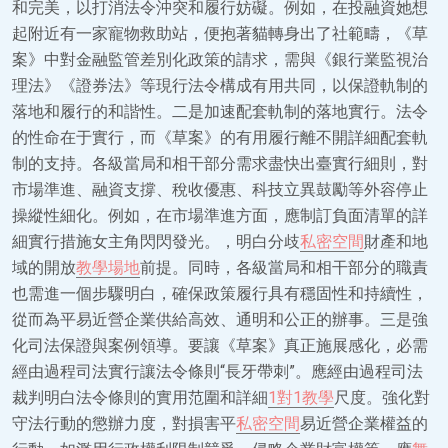
和完美，以打消法令沖突和履行妨礙。例如，在投融資她想
起附近有一家寵物救助站，便抱著貓轉身出了社範疇，《草
案》中對金融監管差別化政策的請求，需與《銀行業監視治
理法》《證券法》等現行法令構成有用共同，以保證軌制的
落地和履行的和諧性。二是加速配套軌制的落地實行。法令
的性命在于實行，而《草案》的有用履行離不開詳細配套軌
制的支持。各級當局和相干部分需求盡快出臺實行細則，對
市場準進、融資支撐、稅收優惠、科技立異鼓勵等外容停止
操縱性細化。例如，在市場準進方面，應制訂負面清單的詳
細實行措施女主角閃閃發光。，明白分歧
私密空間
財產和地
域的開放
教學場地
前提。同時，各級當局和相干部分的職責
也需進一個步驟明白，確保政策履行具有穩固性和持續性，
從而為平易近營企業供給高效、通明和公正的辦事。三是強
化司法保證與案例領導。要讓《草案》真正施展感化，必需
經由過程司法實行讓法令條則“長牙帶刺”。應經由過程司法
裁判明白法令條則的實用范圍和詳細
1對1教學
尺度。強化對
守法行動的懲辦力度，對損害平
私密空間
易近營企業權益的