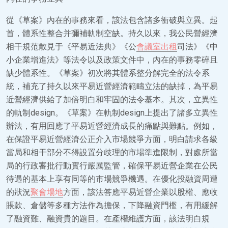
從《草案》內在的事務來看，該法包含諸多衝破與立異。起
首，體系性整合并彌補軌制空缺。持久以來，我公民營經濟
相干規范散見于《平易近法典》《公
會議室出租
司法》《中
小企業增進法》等法令以及政策文件中，內在的事務零碎且
缺少體系性。《草案》初次將其體系整分解完全的法令系
統，補充了持久以來平易近營經濟範疇立法的缺掉，為平易
近營經濟供給了加倍明白和牢固的法令基本。其次，立異性
的軌制design。《草案》在軌制design上提出了諸多立異性
辦法，有用回應了平易近營經濟成長的痛點與難點。例如，
在保證平易近營經濟公正介入市場競爭方面，明白請求各級
當局和相干部分不得設置分歧理的市場準進限制，對處所當
局的行政審批行動實行嚴厲監管，確保平易近營企業在公民
待遇的基本上享有同等的市場競爭機遇。在優化投融資周遭
的狀況
聚會場地
方面，該法答應平易近營企業以股權、應收
賬款、倉儲等多種方法作為擔保，下降融資門檻，有用緩解
了融資難、融資貴的題目。在產權維護方面，該法明白規