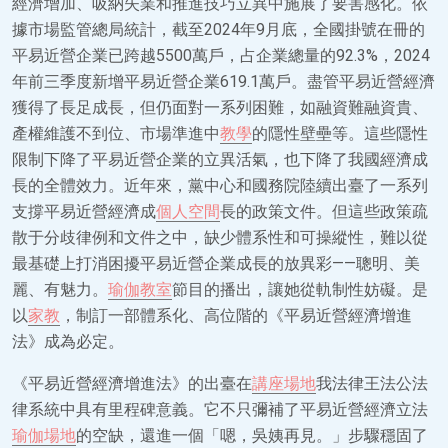
經濟增加、吸納失業和推進技巧立異中施展了要害感化。依
據市場監管總局統計，截至2024年9月底，全國掛號在冊的
平易近營企業已跨越5500萬戶，占企業總量的92.3%，2024
年前三季度新增平易近營企業619.1萬戶。盡管平易近營經濟
獲得了長足成長，但仍面對一系列困難，如融資難融資貴、
產權維護不到位、市場準進中
教學
的隱性壁壘等。這些隱性
限制下降了平易近營企業的立異活氣，也下降了我國經濟成
長的全體效力。近年來，黨中心和國務院陸續出臺了一系列
支撐平易近營經濟成
個人空間
長的政策文件。但這些政策疏
散于分歧律例和文件之中，缺少體系性和可操縱性，難以從
最基礎上打消困擾平易近營企業成長的放異彩——聰明、美
麗、有魅力。
瑜伽教室
節目的播出，讓她從軌制性妨礙。是
以
家教
，制訂一部體系化、高位階的《平易近營經濟增進
法》成為必定。
《平易近營經濟增進法》的出臺在
講座場地
我法律王法公法
律系統中具有里程碑意義。它不只彌補了平易近營經濟立法
瑜伽場地
的空缺，還進一個「嗯，吳姨再見。」步驟穩固了