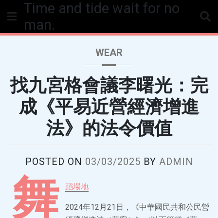
Time and tide wait for no
Skip
to
man.
content
WEAR
找九宮格會議李曙光：完
成《平易近營經濟增進
法》的法令價值
POSTED ON
03/03/2025
BY
ADMIN
舞
蹈場地
2024年12月21日，《中華國民共和公民營