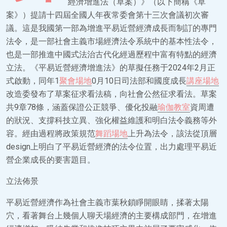
經濟增進法（草案）》（以下簡稱《草
案》）提請十四屆全國人年夜常委會第十三次會議初次審
議。這是我國第一部為增進平易近營經濟成長而制訂的專門
法令，是一部社會主義市場經濟法令系統中的基本性法令，
也是一部推進中國式法治古代化經過歷程中富有特點的經濟
立法。《平易近營經濟增進法》的草擬任務于2024年2月正
式啟動，同年1
聚會場地
0月10日司法部和國度成長
講座場地
改造委發布了草案征求看法稿，向社會公然征求看法。草案
共9章78條，涵蓋保證公正競爭、優化投融
瑜伽教室
資周遭
的狀況、支撐科技立異、強化權益維護和明白法令義務等外
容。經由過程將政策規范
舞蹈場地
上升為法令，該法從頂層
design上明白了平易近營經濟的法令位置，出力處理平易近
營企業成長的要害題目。
立法佈景
平易近營經濟作為社會主義市葉秋鎖睜開眼睛，揉著太陽
穴，看著舞台上幾個人聊天場經濟的主要構成部門，在增進