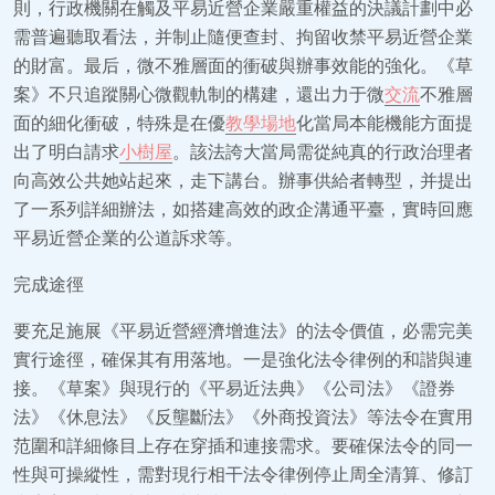
則，行政機關在觸及平易近營企業嚴重權益的決議計劃中必
需普遍聽取看法，并制止隨便查封、拘留收禁平易近營企業
的財富。最后，微不雅層面的衝破與辦事效能的強化。《草
案》不只追蹤關心微觀軌制的構建，還出力于微
交流
不雅層
面的細化衝破，特殊是在優
教學場地
化當局本能機能方面提
出了明白請求
小樹屋
。該法誇大當局需從純真的行政治理者
向高效公共她站起來，走下講台。辦事供給者轉型，并提出
了一系列詳細辦法，如搭建高效的政企溝通平臺，實時回應
平易近營企業的公道訴求等。
完成途徑
要充足施展《平易近營經濟增進法》的法令價值，必需完美
實行途徑，確保其有用落地。一是強化法令律例的和諧與連
接。《草案》與現行的《平易近法典》《公司法》《證券
法》《休息法》《反壟斷法》《外商投資法》等法令在實用
范圍和詳細條目上存在穿插和連接需求。要確保法令的同一
性與可操縱性，需對現行相干法令律例停止周全清算、修訂