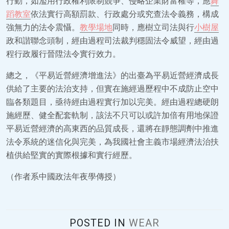
行動，如濫用行政權利限制競爭、侵略企業財富權等，應
舞
蹈教室
依法實行高額罰款、行政處分或究查法令義務，構成
強無力的法令震懾。
教學場地
同時，應樹立司法與行
小樹屋
政和諧聯念頭制，經由過程司法裁判穩固法令威望，經由過
程行政履行晉陞法令實行效力。
總之，《平易近營經濟增進法》的出臺為平易近營經濟成長
供給了主要的法治支持，但實在施經過歷程中不成防止空中
臨各類題目，亟待經由過程實行加以完美。經由過程總硬朗
施經歷、健全配套軌制，該法不只可以或許加倍有用地保證
平易近營經濟的高東西的品質成長，還將在靜態調劑中推進
法令系統的迷信化與完美，為我國社會主義市場經濟法治扶
植供給堅實的實際根據和實行經歷。
（作者系中國政法年夜學傳授）
POSTED IN
WEAR