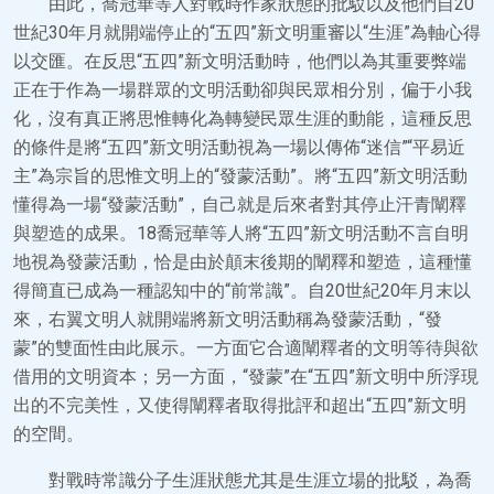
由此，喬冠華等人對戰時作家狀態的批駁以及他們自20
世紀30年月就開端停止的“五四”新文明重審以“生涯”為軸心得
以交匯。在反思“五四”新文明活動時，他們以為其重要弊端
正在于作為一場群眾的文明活動卻與民眾相分別，偏于小我
化，沒有真正將思惟轉化為轉變民眾生涯的動能，這種反思
的條件是將“五四”新文明活動視為一場以傳佈“迷信”“平易近
主”為宗旨的思惟文明上的“發蒙活動”。將“五四”新文明活動
懂得為一場“發蒙活動”，自己就是后來者對其停止汗青闡釋
與塑造的成果。18喬冠華等人將“五四”新文明活動不言自明
地視為發蒙活動，恰是由於顛末後期的闡釋和塑造，這種懂
得簡直已成為一種認知中的“前常識”。自20世紀20年月末以
來，右翼文明人就開端將新文明活動稱為發蒙活動，“發
蒙”的雙面性由此展示。一方面它合適闡釋者的文明等待與欲
借用的文明資本；另一方面，“發蒙”在“五四”新文明中所浮現
出的不完美性，又使得闡釋者取得批評和超出“五四”新文明
的空間。
對戰時常識分子生涯狀態尤其是生涯立場的批駁，為喬