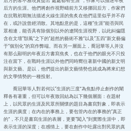
后方的客不雅現實提出“處處都有生涯”，作家可以描述年夜
后方的生涯。他們將創作視野疇前方又移挪回后方，作家們
在抗戰初期無法描述火線生涯的焦炙在他們這里似乎并不存
在，或許說曾經消散。其地點意的是，這種“生涯”能否與民
眾相連，能否具有除個別以外的遼闊生涯視野，以此糾偏隱
含在文壇“頹風”之下的“超然的藝術不雅”以及“五四”新文藝偏
于“個別化”的寫作弊端。而在另一層面上，喬冠華等人并沒
有那么顯明的年夜后方書寫焦炙，也在于他們的眼光不只投
注在當下，在戰時生涯以外他們同時嚮往著新中國的新文明
與新文藝。是以，他們提出的新文藝情勢也就成為將來幻想
的文學情勢的一種投射。
喬冠華等人對若何以“生涯的三度”為焦點停止創作的闡
釋各有著重，但可以年夜致回結為以下幾個層面：在題材
上，以民眾的生涯及民眾所關懷的題目為書寫對象，即表示
生涯的廣度；在內在的事務上，要包管內在的事務的“真正
的”，不只是書寫生涯的表層，更要“闖入”到實際生涯中，即
表示生涯的深度；在感情上，要在創作中吐露出對民眾的真