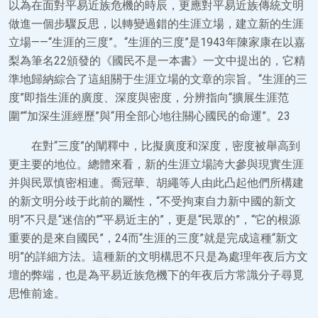
以為在面對平易近族危機的時辰，更應對平易近族傳統文明
做進一個步驟反思，以轉變過錯的生涯立場，建立新的生涯
立場——“生涯的三度”。“生涯的三度”是1943年陳家康在以嘉
梨為筆名22頒發的《國民不是一本書》一文中提出的，它精
準地歸納綜合了這組關于生涯立場的文章的宗旨。“生涯的三
度”即指生涯的廣度、深度與密度，分辨指向“擴展生涯范
圍”“加深生涯經歷”與“用全部心地往關心國民的命運”。23
在對“三度”的闡釋中，比擬廣度和深度，密度被舉高到
更主要的地位。總體來看，新的生涯立場誇大參與現實生涯
并與民眾慎密相連。喬冠華、胡繩等人由此凸起他們所構建
的新文明分歧于此前的屬性，“不受拘束自力新中國的新文
明”不只是“迷信的”“平易近主的”，更是“民眾的”，“它的根源
重要的是來自國民”，24而“生涯的三度”就是完成這種“新文
明”的詳細方法。這種新的文明構思不只是為處理年夜后方文
壇的弊端，也是為平易近族危機下的年夜后方常識分子尋覓
思惟前途。