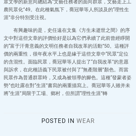
眾文學的新意向總結為“文藝任務者的面向群眾，文藝走上工
農民眾化”49。在此種氣氛下，喬冠華等人所談及的“理性生
涯”非分特別受注視。
有興趣味的是，史任遠在文集《方生未逝世之間》的序
文中對這些文章的評價恰好是以為它們承續了此前曾經睜開
的“富于汗青意義的文明任務者自我改革的活動”50。這種評
價的兩重性，很年夜水平上也是緣于這些文章中“民眾”定位
的含混性。面臨民眾，喬冠華等人提出了“自我改革”的意愿
與訴求，在此種語義下民眾被付與了“無產階層”顏色。而當
民眾作為普通群眾時，又成為被領導的腳色。這種“發蒙者姿
勢”也吐露在對“生涯”書寫的兩重描寫上。喬冠華等人雖并未
將“生涯”局限于工場、鄉村，但所謂“理性生涯”轉
POSTED IN
WEAR