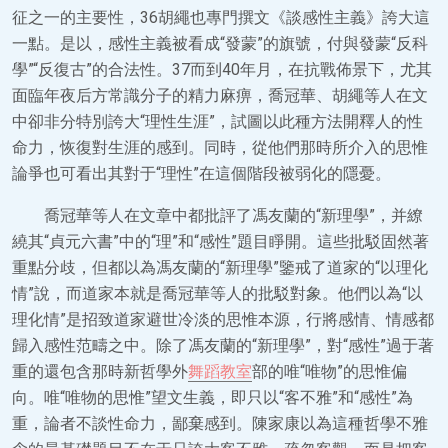
征之一的主要性，36胡繩也專門撰文《談感性主義》誇大這
一點。是以，感性主義被看成“發蒙”的旗號，付與發蒙“反科
學”“反復古”的合法性。37而到40年月，在抗戰佈景下，尤其
面臨年夜后方常識分子的精力麻痹，喬冠華、胡繩等人在文
中卻非分特別誇大“理性生涯”，試圖以此種方法開釋人的性
命力，恢復對生涯的感到。同時，從他們那時所介入的思惟
論爭也可看出其對于“理性”在這個階段被弱化的隱憂。
喬冠華等人在文章中都批評了馮友蘭的“新理學”，并繚
繞其“貞元六書”中的“理”和“感性”題目睜開。這些批駁固然著
重點分歧，但都以為馮友蘭的“新理學”鑒戒了道家的“以理化
情”說，而道家本就是喬冠華等人的批駁對象。他們以為“以
理化情”是招致道家避世冷淡的思惟本源，行將感情、情感都
歸入感性范疇之中。除了馮友蘭的“新理學”，對“感性”過于著
重的還包含那時新哲學外
舞蹈教室
部的唯“唯物”的思惟偏
向。唯“唯物的思惟”望文生義，即只以“客不雅”和“感性”為
重，論者不談性命力，鄙棄感到。陳家康以為這種哲學不雅