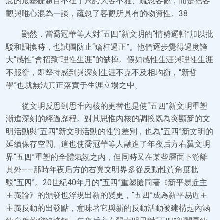
念的最基礎題目不在于只誇大客不雅、疏忽客觀，而是把客
觀與唯心混為一談，疏忽了客觀所具有的物資性。38
顯然，當喬冠華等人對“五四”新文明的“情勢邏輯”加以批
駁和調換時，也試圖防止“矯枉過正”。他們逐步覺得過度誇
大“感性”會招致“理性生涯”的缺掉。假如感性生涯與理性生涯
不服衡，即堅持感到與深刻生涯不克不及相均衡，“新哲
學”也就無法真正落實于生涯立場之中。
從文明反思到思惟內核的更替也是使“五四”新文明重塑
漸進深刻的經過歷程。對其思惟內核的調換既為突顯新的文
明活動與“五四”新文明活動的性質差別，也為“五四”新文明的
延續保存空間。這也使喬冠華等人融進了年夜后方右翼文明
界“五四”重塑的全體氣氛之內，但同時又在某些層面下游離
其外——那時年夜后方的右翼文明界多從反動性質角度批
駁“五四”。20世紀40年月的“五四”重塑隨同著《新平易近主
主義論》的頒發也浮現出新的變更，“五四”成為新平易近主
主義反動的出發點，意味著它與新的反動活動被建構起內涵