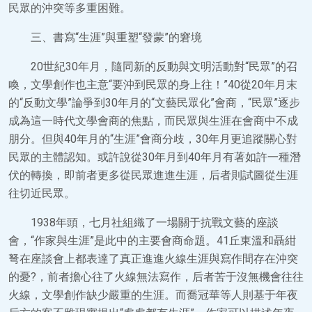
民眾的沖突等多重困難。
三、書寫“生涯”與重塑“發蒙”的窘境
20世紀30年月，隨同新的反動與文明活動對“民眾”的召
喚，文學創作也主意“要沖到民眾的身上往！”40從20年月末
的“反動文學”論爭到30年月的“文藝民眾化”會商，“民眾”逐步
成為這一時代文學會商的焦點，而民眾與生涯在會商中不成
朋分。但與40年月的“生涯”會商分歧，30年月更追蹤關心對
民眾的主體認知。或許說從30年月到40年月有著如許一種潛
伏的轉換，即前者更多從民眾進進生涯，后者則試圖從生涯
往切近民眾。
1938年頭，七月社組織了一場關于抗戰文藝的座談
會，“作家與生涯”是此中的主要會商命題。41丘東溫和聶紺
弩在座談會上都表達了真正進進火線生涯與寫作間存在沖突
的憂?，前者擔心往了火線無法寫作，后者苦于沒無機會往往
火線，文學創作缺少嚴重的生涯。而喬冠華等人則基于年夜