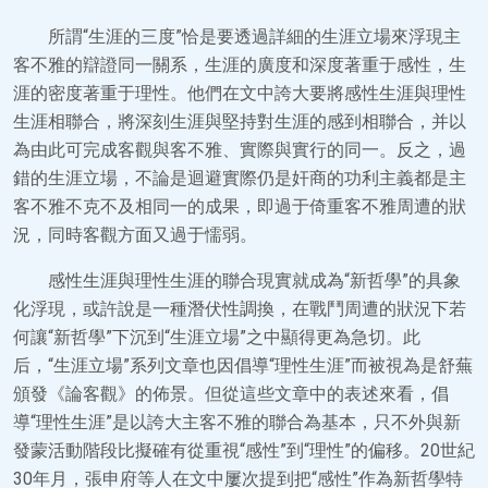
所謂“生涯的三度”恰是要透過詳細的生涯立場來浮現主
客不雅的辯證同一關系，生涯的廣度和深度著重于感性，生
涯的密度著重于理性。他們在文中誇大要將感性生涯與理性
生涯相聯合，將深刻生涯與堅持對生涯的感到相聯合，并以
為由此可完成客觀與客不雅、實際與實行的同一。反之，過
錯的生涯立場，不論是迴避實際仍是奸商的功利主義都是主
客不雅不克不及相同一的成果，即過于倚重客不雅周遭的狀
況，同時客觀方面又過于懦弱。
感性生涯與理性生涯的聯合現實就成為“新哲學”的具象
化浮現，或許說是一種潛伏性調換，在戰鬥周遭的狀況下若
何讓“新哲學”下沉到“生涯立場”之中顯得更為急切。此
后，“生涯立場”系列文章也因倡導“理性生涯”而被視為是舒蕪
頒發《論客觀》的佈景。但從這些文章中的表述來看，倡
導“理性生涯”是以誇大主客不雅的聯合為基本，只不外與新
發蒙活動階段比擬確有從重視“感性”到“理性”的偏移。20世紀
30年月，張申府等人在文中屢次提到把“感性”作為新哲學特