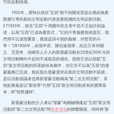
守的反動情感。
1932年，瞿秋白就在“五四”相干的闡述里提出應由無產
階層引導的新的文明反動代替資產階層的文明反動活動。
271933年，留念“五四”十周圍年的文章中也不乏如許的論
述，以為“五四”已成為曩昔式，“它的汗青義務曾經盡完，我
們用不沉迷戀曩昔，應當認清今朝的義務，作堅苦的斗
爭！”281936年，由張申府、陳伯達倡導，此后又有何關
之、艾思奇、胡繩等人介入的新發蒙活動在20世紀30年月的
文明活動轉向中起到不成疏忽的感化。固然它也以批駁“五
四”新文明活動的民眾缺掉為條件，但它并不以為“五四”的發
蒙義務已完成，相反指出發蒙需求在新的文明活動中延續，
是以活動倡議者也將新發蒙活動稱為“第二次文明活動”。其
焦點要義是以“新哲學”代替“五四”新文明活動原有的實際基
本，即“情勢邏輯”。
新發蒙活動的介入者以“發蒙”為關鍵構建起“五四”新文明
活動與“第二次文明活動”間
聚會場地
的聯繫關係，同時將“新