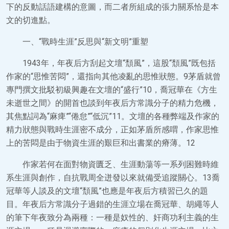
下的反動話語建構的意圖，而二者所組成的張力關系恰是本
文的切進點。
一、“戰時生涯”反思與“新文明”重塑
1943年，年夜后方刮起文壇“頹風”，這股“頹風”既包括
作家的“思惟苦悶”，還指向其他凌亂的思惟狀態。9茅盾就曾
專門撰文批駁初級興趣在文壇的“盛行”10，喬冠華在《方生
未逝世之間》的開首也談到年夜后方常識分子的精力危機，
其焦點詞為“麻痺”“倦怠”“低沉”11。文壇的各種弊端及作家的
精力狀態與戰時生涯密不成分，正如茅盾所感喟，作家思惟
上的苦悶是由于物資生涯的艱巨和出書業的瘠薄。12
作家若何在面對物資匱乏、生涯動蕩等一系列困難時維
系生涯與創作，自抗戰周全迸發以來就備受追蹤關心。13喬
冠華等人談及的文壇“頹風”也應是年夜后方積習已久的題
目。年夜后方常識分子過錯的生涯立場在喬冠華、胡繩等人
的筆下年夜致分為兩種：一種是奴性的、奸商功利主義的生