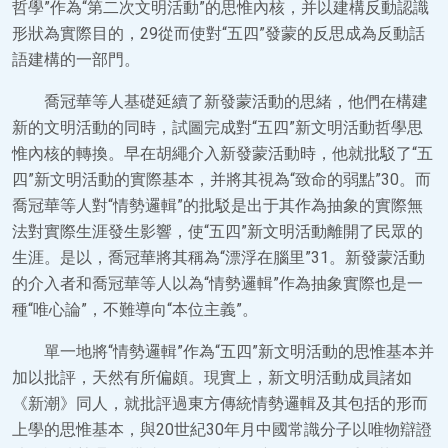
哲學”作為“第二次文明活動”的思惟內核，并以建構反動認識
形狀為實際目的，29從而使對“五四”發蒙的反思成為反動話
語建構的一部門。
喬冠華等人基礎延續了新發蒙活動的思緒，他們在構建
新的文明活動的同時，試圖完成對“五四”新文明活動哲學思
惟內核的轉換。早在胡繩介入新發蒙活動時，他就批駁了“五
四”新文明活動的實際基本，并將其視為“致命的弱點”30。而
喬冠華等人對“情勢邏輯”的批駁是出于其作為抽象的實際無
法對實際生涯發生影響，使“五四”新文明活動離開了民眾的
生涯。是以，喬冠華將其稱為“漂浮在腦里”31。新發蒙活動
的介入者和喬冠華等人以為“情勢邏輯”作為抽象實際也是一
種“唯心論”，不難導向“本位主義”。
單一地將“情勢邏輯”作為“五四”新文明活動的思惟基本并
加以批評，天然有所偏頗。現實上，新文明活動成員諸如
《新潮》同人，就批評過東方傳統情勢邏輯及其包括的形而
上學的思惟基本，與20世紀30年月中國常識分子以唯物辯證