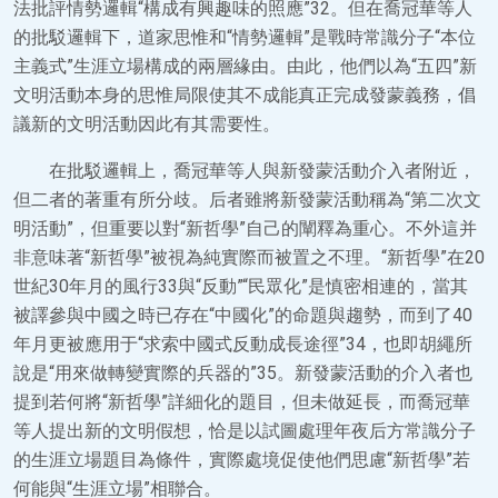
法批評情勢邏輯“構成有興趣味的照應”32。但在喬冠華等人
的批駁邏輯下，道家思惟和“情勢邏輯”是戰時常識分子“本位
主義式”生涯立場構成的兩層緣由。由此，他們以為“五四”新
文明活動本身的思惟局限使其不成能真正完成發蒙義務，倡
議新的文明活動因此有其需要性。
在批駁邏輯上，喬冠華等人與新發蒙活動介入者附近，
但二者的著重有所分歧。后者雖將新發蒙活動稱為“第二次文
明活動”，但重要以對“新哲學”自己的闡釋為重心。不外這并
非意味著“新哲學”被視為純實際而被置之不理。“新哲學”在20
世紀30年月的風行33與“反動”“民眾化”是慎密相連的，當其
被譯參與中國之時已存在“中國化”的命題與趨勢，而到了40
年月更被應用于“求索中國式反動成長途徑”34，也即胡繩所
說是“用來做轉變實際的兵器的”35。新發蒙活動的介入者也
提到若何將“新哲學”詳細化的題目，但未做延長，而喬冠華
等人提出新的文明假想，恰是以試圖處理年夜后方常識分子
的生涯立場題目為條件，實際處境促使他們思慮“新哲學”若
何能與“生涯立場”相聯合。