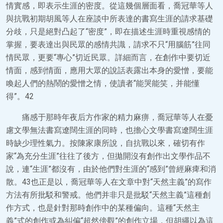
情實感，即表示生涯的密度。從這幾個層面看，喬冠華等人
與抗戰初期胡風等人在座談中所表達的書寫生涯的請求基礎
分歧，只是絕對凸起了“密度”，即在描述生涯時重視感情的
掌握，要表達出與民眾的感情共識，請求不只“用腦筋”往同
情民眾，更要“專心”切近民眾。詳細而言，在創作中要切近
情面，感到情面，應用大眾的說話表露出本身的愛憎，要能
喚起人們的熱鬧的愛憎之情，使讀者“能哭能笑，并能懂
得”。42
痛感于那時年夜后方作家的精力麻痹，喬冠華等人在憂
慮文學無法書寫遼闊生涯的同時，也擔心文學書寫遼闊生涯
時缺少理性氣力。按陳家康所說，自抗戰以來，確切有作
家“為充分生涯”往往了後方，但拋開沒有創作出文學作品不
說，連“生涯”都沒有，由於他們對生涯的“感到”曾經麻痺和消
散。43也正是以，喬冠華等人在文章中對“天然主義”的寫作
方法有所批駁和警戒。他們并非只是批駁“天然主義”這種創
作方式，也是針對那時創作中的某種偏向。這種“天然主
義”式的創作或為糾偏“超然傍觀”的創作立場，但胡繩以為這