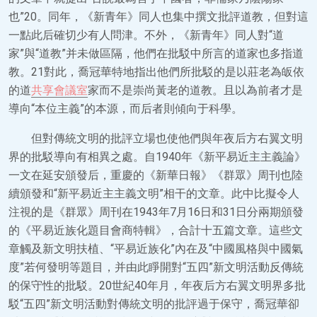
也”20。同年，《新青年》同人也集中撰文批評道教，但對這
一點此后確切少有人問津。不外，《新青年》同人對“道
家”與“道教”并未做區隔，他們在批駁中所言的道家也多指道
教。21對此，喬冠華特地指出他們所批駁的是以莊老為皈依
的道
共享會議室
家而不是崇尚黃老的道教。且以為前者才是
導向“本位主義”的本源，而后者則傾向于科學。
但對傳統文明的批評立場也使他們與年夜后方右翼文明
界的批駁導向有相異之處。自1940年《新平易近主主義論》
一文在延安頒發后，重慶的《新華日報》《群眾》周刊也陸
續頒發和“新平易近主主義文明”相干的文章。此中比擬令人
注視的是《群眾》周刊在1943年7月16日和31日分兩期頒發
的《平易近族化題目會商特輯》，合計十五篇文章。這些文
章觸及新文明扶植、“平易近族化”內在及“中國風格與中國氣
度”若何發明等題目，并由此睜開對“五四”新文明活動反傳統
的保守性的批駁。20世紀40年月，年夜后方右翼文明界多批
駁“五四”新文明活動對傳統文明的批評過于保守，喬冠華卻