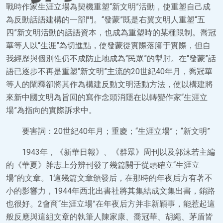
戰時作家生涯立場為契機重塑“新文明”活動，使重塑自己成
為反動話語建構的一部門。“發蒙”既是右翼文明人重塑“五
四”新文明活動的話語資本，也成為重塑時的某種限制。喬冠
華等人以“生涯”為切進點，使發蒙從實際落腳于實際，但自
我經歷與個別性仍不成防止地成為“民眾”的掣肘。在“發蒙”話
語已逐步不再是重塑“新文明”主流的20世紀40年月，喬冠華
等人的闡釋卻將其作為構建反動文明活動方法，使以構建將
來新中國文明為旨回的寫作念頭消隱在以轉變作家“生涯立
場”為指向的實際訴求中。
要害詞：20世紀40年月；重慶；“生涯立場”；“新文明”
1943年，《新華日報》、《群眾》周刊以及郭沫若主編
的《華夏》雜志上分辨刊發了幾篇關于從頭確立“生涯立
場”的文章。1這幾篇文章頒發后，在那時的年夜后方有著不
小的影響力，1944年西北出書社將其集結成文集出書，銷路
也很好。2會商“生涯立場”在年夜后方并非新穎事，能惹起這
般反應與這組文章的執筆人陳家康、喬冠華、胡繩、茅盾皆