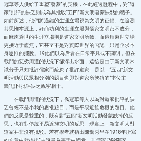
冠華等人供給了重塑“發蒙”的契機，在此經過歷程中，對“道
家”批評的缺乏則成為其批駁“五四”新文明發蒙缺點的靶子。
如前所述，他們將過錯的生涯立場視為文明的征候。在追溯
其思惟本源上，奸商功利的生涯立場與儒家文明密不成分，
而麻痺避世的生涯立場則是道家文明所致。而這種避世立場
更接近于虛無，它甚至不是對實際世界的否認，只是企求本
身思惟的擺脫。19他們以為后者在日常平凡或不顯明，但在
戰鬥的惡劣周遭的狀況下卻浮出水面，這恰是由于新文明常
識分子只知批評儒家而疏忽了批評道家。是以，“五四”新文
明活動與民眾相分別的題目也與對道家所繁殖的“本位主
義”思惟批評缺乏親密相干。
在戰鬥周遭的狀況下，喬冠華等人以為對道家批評的缺
乏曾經不是小我的思惟題目，而是平易近族危機的題目。他
們的反思是雙重的，既有對“五四”新文明活動發蒙缺掉的反
思，也有對傳統平易近族文明的反思。現實上，新文明人對
道家并非沒有批駁。若有學者就指出陳獨秀早在1918年所寫
的文章中就提出“古說最為害于中國者，非儒家乃陰陽家