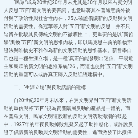
“民眾”成為20世紀20年月末尤其是30年月以來右翼文明
人反思“五四”新文明的要害詞，也意味著其在普通意義外被
付與了政治性與社會性內在，25以確證倡議新的反動與文明
活動的需要性。喬冠華等人對“五四”新文明的反思，并不只
逗留在批駁其反傳統文明的不徹底性上，更重要的是以“新哲
學”調換“五四”新文明的思惟內核，即以馬克思主義的唯物辯
證法與唯物史不雅作為新的文明活動的思惟基本。新哲學自
己也是一種生涯立場，是一種“真正的能發明出迷信、平易近
主和民眾的新文明的思惟系統”26，而這也使對“五四”新文明
活動的重塑可以或許真正歸入反動話語建構中。
二、“生涯立場”與反動話語的建構
自20世紀20年月末以來，右翼文明界對“五四”新文明活
動的重估與將“五四”視為資產階層反動的產品是一體的。而
在普羅文明、民眾文明這股新的反動文明活動海潮的鼓起
中，1927年的年夜反動掉敗無疑又起了助推感化，或許說反
證了倡議新的反動與文明活動的需要性，進而激發了比擬保