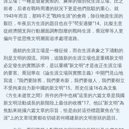
涯立場；一種是迴避實際的、麻痺的個別化生涯立場。比之
前者，后者在戰時周遭的狀況下更是他們批駁的重心。就
1943年而言，那時不乏“戰時生涯”的會商，除往物資生涯的
艱巨，年夜后方生涯的題目也在于“茍安適樂”14。比擬主意
從經濟開支與行動層面調劑頹靡的戰時生涯，喬冠華等人更
偏向于從思惟文明層面追求處理道路。
過錯的生涯立場是一種征候，而在生涯表象之下涌動的
則是文明的淵流。同時，追隨新的生涯立場也是重構新文明
必定發生的實際訴求，是以重構“新文明”才是改正生涯立場
的要害。喬冠華在《論生涯立場與實際主義》中開門見山地
寫道：“我們要除舊，我們要布新，我們要做人，我們要樹立
不受拘束自力新中國的新文明”15。而史任遠16在為文集
《方生未逝世之間》所作的序中也稱“這里的六篇文章是我國
新文明活動成長的新階段上最佳的收獲”17。他以“新文明”為
焦點來統攝六篇文章的宗旨，恰是由於這些標題聚焦在“生
涯”上的文章現實都在切磋若何構建新的文明形狀的題目。