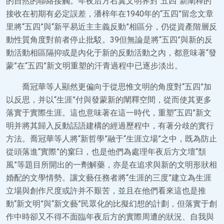
的自然的聯絡接觸。年夜后方右翼文明界對“五四”新闡釋的
接收在初期有必定誤差，潘梓年在1940年的“五四”留念文章
里將“五四”與“新平易近主主義反動”相區分，仍從資產階層反
動性質角度對前者停止批駁。39但無論是將“五四”與新的反
動活動相區隔抑或是內化于新的反動活動之內，都意味著“發
蒙”在“五四”新文明重塑的汗青過程中已逐步淡出。
喬冠華等人顯然更偏向于從思惟文明的角度對“五四”加
以反思，并以“生涯”付與發蒙新的闡釋空間，從而使其更多
落實于實際生涯。這也意味著在這一時代，重塑“五四”新文
明并將其歸入反動話語建構的經過歷程中，有著分歧的實行
方法。喬冠華等人將“新哲學”融于“生涯立場”之中，既為防止
從頭落進“實際”的窠臼，也是他們為處理年夜后方文壇“頹
風”等題目所開出的一劑解藥，亦是在追求與新的文明形狀相
婚配的文學情勢。讓文藝任務者將“生涯的三度”建立為生涯
立場與創作尺度或許并不艱苦，並且在他們看來這也是推
動“新文明”與“新文藝”民眾化的比擬幻想的計劃，但落實于創
作中時卻又不得不面臨年夜后方的實際周遭的狀況、自我與