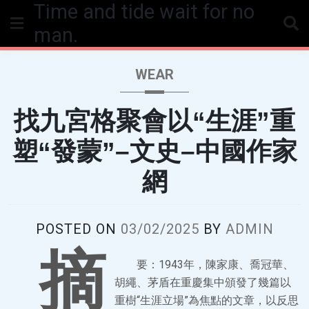
Time and tide wait for no
Skip
to
man.
content
WEAR
找九宮格聚會以“生涯”重
塑“發蒙”–文史–中國作家
網
POSTED ON
03/02/2025
BY
ADMIN
摘
要：1943年，陳家康、喬冠華、
胡繩、茅盾在重慶集中頒發了幾篇以
重樹“生涯立場”為焦點的文章，以反思