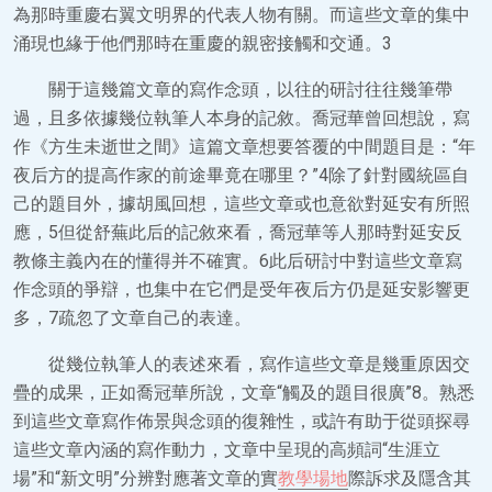
為那時重慶右翼文明界的代表人物有關。而這些文章的集中
涌現也緣于他們那時在重慶的親密接觸和交通。3
關于這幾篇文章的寫作念頭，以往的研討往往幾筆帶
過，且多依據幾位執筆人本身的記敘。喬冠華曾回想說，寫
作《方生未逝世之間》這篇文章想要答覆的中間題目是：“年
夜后方的提高作家的前途畢竟在哪里？”4除了針對國統區自
己的題目外，據胡風回想，這些文章或也意欲對延安有所照
應，5但從舒蕪此后的記敘來看，喬冠華等人那時對延安反
教條主義內在的懂得并不確實。6此后研討中對這些文章寫
作念頭的爭辯，也集中在它們是受年夜后方仍是延安影響更
多，7疏忽了文章自己的表達。
從幾位執筆人的表述來看，寫作這些文章是幾重原因交
疊的成果，正如喬冠華所說，文章“觸及的題目很廣”8。熟悉
到這些文章寫作佈景與念頭的復雜性，或許有助于從頭探尋
這些文章內涵的寫作動力，文章中呈現的高頻詞“生涯立
場”和“新文明”分辨對應著文章的實
教學場地
際訴求及隱含其