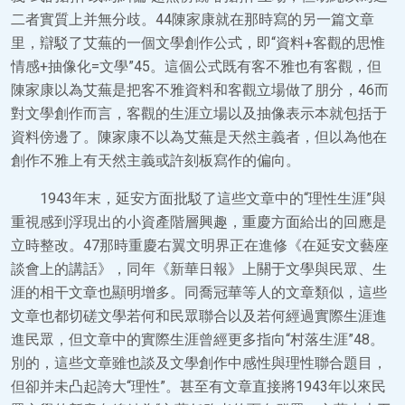
二者實質上并無分歧。44陳家康就在那時寫的另一篇文章
里，辯駁了艾蕪的一個文學創作公式，即“資料+客觀的思惟
情感+抽像化=文學”45。這個公式既有客不雅也有客觀，但
陳家康以為艾蕪是把客不雅資料和客觀立場做了朋分，46而
對文學創作而言，客觀的生涯立場以及抽像表示本就包括于
資料傍邊了。陳家康不以為艾蕪是天然主義者，但以為他在
創作不雅上有天然主義或許刻板寫作的偏向。
1943年末，延安方面批駁了這些文章中的“理性生涯”與
重視感到浮現出的小資產階層興趣，重慶方面給出的回應是
立時整改。47那時重慶右翼文明界正在進修《在延安文藝座
談會上的講話》，同年《新華日報》上關于文學與民眾、生
涯的相干文章也顯明增多。同喬冠華等人的文章類似，這些
文章也都切磋文學若何和民眾聯合以及若何經過實際生涯進
進民眾，但文章中的實際生涯曾經更多指向“村落生涯”48。
別的，這些文章雖也談及文學創作中感性與理性聯合題目，
但卻并未凸起誇大“理性”。甚至有文章直接將1943年以來民