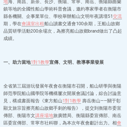
地
海、南昌、新余、長沙、衡陽、常寧、南岳、衡陽縣曲蘭
鎮等地的全國性船山學術科普會議，邀約專家學者在衡陽市
縣各機關、企事業單位、學校舉辦船山文明年夜講壇51
交流
期，學在
會議室出租
船山讀書交通會100余期，王船山故鄉
品質研學活動200余場次，為擦亮船山故鄉brand做出了凸起
成績。
一、助力當地
1對1教學
宣傳、文明、教導事業發展
全省第三屆游玩發展年夜會在衡陽市召開，船山研學與衡陽
師范學院船山國學院等機構屢次開展會議討論，綜合討論意
見，構成書面報告《東方船山
1對1教學
壽岳衡山——關于彰
顯文旅宗旨擦亮船山故鄉手刺的報告》，提交到衡陽市委宣
傳部、衡陽市文
講座場地
旅廣體局、衡陽縣委宣傳部、南岳
區委宣傳部、常寧市社科聯，為本次年夜會獻計出力。相
會