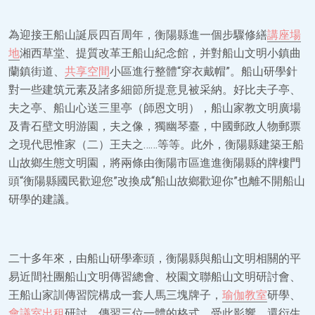
為迎接王船山誕辰四百周年，衡陽縣進一個步驟修繕
講座場
地
湘西草堂、提質改革王船山紀念館，并對船山文明小鎮曲
蘭鎮街道、
共享空間
小區進行整體“穿衣戴帽”。船山研學針
對一些建筑元素及諸多細節所提意見被采納。好比夫子亭、
夫之亭、船山心送三里亭（師恩文明），船山家教文明廣場
及青石壁文明游園，夫之像，獨幽琴臺，中國郵政人物郵票
之現代思惟家（二）王夫之……等等。此外，衡陽縣建築王船
山故鄉生態文明園，將兩條由衡陽市區進進衡陽縣的牌樓門
頭“衡陽縣國民歡迎您”改換成“船山故鄉歡迎你”也離不開船山
研學的建議。
二十多年來，由船山研學牽頭，衡陽縣與船山文明相關的平
易近間社團船山文明傳習總會、校園文聯船山文明研討會、
王船山家訓傳習院構成一套人馬三塊牌子，
瑜伽教室
研學、
會議室出租
研討、傳習三位一體的格式。受此影響，還衍生