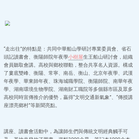
“走出往”的特點是：共同中華船山學研討專業委員會、省石
頭記讀書會、衡陽師院年夜學
小樹屋
生王船山研討會，組織
會員聽取會講。高校與鄉校聯動，整合共享名人資源。構成
了婁底雙峰、衡陽、常寧、南岳、衡山、北京年夜學、武漢
年夜學、華東師年夜、珠海城職學院、衡陽師院、南華年夜
學、湖南環境生物學院、湖南財工職院等多個縣市區及眾多
高校同時宣傳推介的優勢，贏得“文明交通新氣象”、“傳授講
座漂亮鄉村”等新聞亮點。
講座、讀書會活動中，為讓師生們與傳統文明經典觸手可