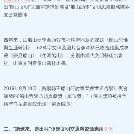
出“船山文明”志愿宣講講師團及“船山助學”文明志愿服務隊兩
支公益團隊。
四年來，由船山研學牽頭報市社科聯同意的課題《船山思惟
與生涯研討》，62萬字文稿及圖片音像資料已收拾結集成專
著《夢見船山》《生涯船山》，分別由當代文明藝術出書
社、山東文明音像出書社出書。
2018年8月18日，衡陽縣王船山研討室榮獲世界哲學年夜會
頒發的“船山哲學凸起貢獻獎（單位獎）”（個人獎項被授予
給時任岳麓書院朱漢平易近院長）。
二、“請進來、走出往”促進文明交通與資源應用
交流