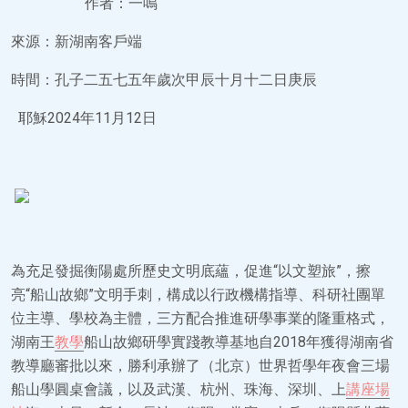
作者：一鳴
來源：新湖南客戶端
時間：孔子二五七五年歲次甲辰十月十二日庚辰
耶穌2024年11月12日
為充足發掘衡陽處所歷史文明底蘊，促進“以文塑旅”，擦
亮“船山故鄉”文明手刺，構成以行政機構指導、科研社團單
位主導、學校為主體，三方配合推進研學事業的隆重格式，
湖南王
教學
船山故鄉研學實踐教導基地自2018年獲得湖南省
教導廳審批以來，勝利承辦了（北京）世界哲學年夜會三場
船山學圓桌會議，以及武漢、杭州、珠海、深圳、上
講座場