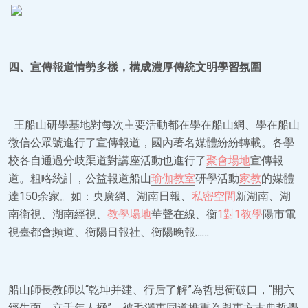
四、宣傳報道情勢多樣，構成濃厚傳統文明學習氛圍
王船山研學基地對每次主要活動都在學在船山網、學在船山
微信公眾號進行了宣傳報道，國內著名媒體紛紛轉載。各學
校各自通過分歧渠道對講座活動也進行了
聚會場地
宣傳報
道。粗略統計，公益報道船山
瑜伽教室
研學活動
家教
的媒體
達150余家。如：央廣網、湖南日報、
私密空間
新湖南、湖
南衛視、湖南經視、
教學場地
華聲在線、衡
1對1教學
陽市電
視臺都會頻道、衡陽日報社、衡陽晚報……
船山師長教師以“乾坤并建、行后了解”為哲思衝破口，“開六
經生面，立千年人極”，被毛澤東同道推重為與東方古典哲學