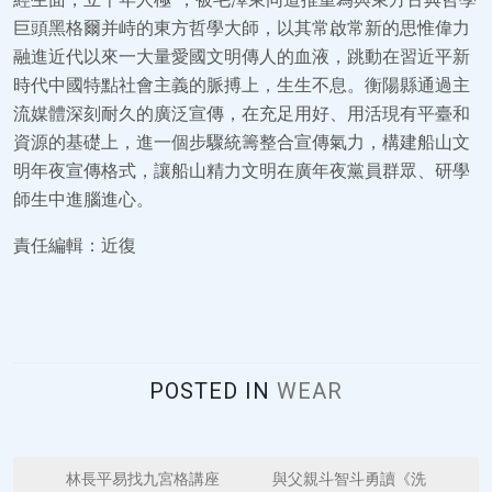
巨頭黑格爾并峙的東方哲學大師，以其常啟常新的思惟偉力
融進近代以來一大量愛國文明傳人的血液，跳動在習近平新
時代中國特點社會主義的脈搏上，生生不息。衡陽縣通過主
流媒體深刻耐久的廣泛宣傳，在充足用好、用活現有平臺和
資源的基礎上，進一個步驟統籌整合宣傳氣力，構建船山文
明年夜宣傳格式，讓船山精力文明在廣年夜黨員群眾、研學
師生中進腦進心。
責任編輯：近復
POSTED IN
WEAR
P
林長平易找九宮格講座
與父親斗智斗勇讀《洗