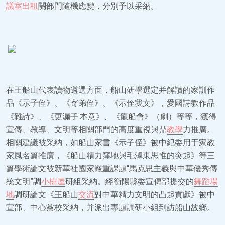
議室出租
關部門隨機應變，分別予以采納。
在王船山代表讀物遴選方面，船山研學選定并解讀的家訓作
品《示子侄》、《寄弟侄》、《示侄我文》，愛國詩教作品
《雜詩》、《更漏子·本意》、《龍船會》（劇）等等，獲得
宣傳、教導、文明等相關部門的高度重視與鼎
教學
力推廣。
相關建議被采納，如船山家書《示子侄》被中紀委用于家教
家風名篇推廣，《船山精力窪地與毛澤東思惟的突起》等三
篇學術論文被新華社國家嚴重課題“馬克思主義與中華優秀傳
統文明”調
小樹屋
研組采納。經衡陽縣委宣傳部提交的
舞蹈場
地
調研論文《王船山
交流
對中華精力文明的凸起貢獻》被中
宣部、中心黨校采納，并派出專題調研小組到訪船山故鄉。