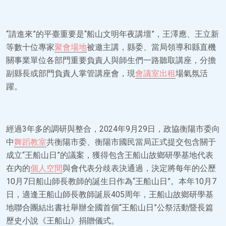
“請進來”的平臺重要是“船山文明年夜講壇”，王澤應、王立新
等數十位專家
聚會場地
被邀主講，縣委、當局領導和縣直機
關事業單位各部門重要負責人與師生們一路聽取講座，分擔
副縣長或部門負責人掌管講座會，現
會議室出租
場氣氛活
躍。
經過3年多的調研與整合，2024年9月29日，政協衡陽市委向
中
舞蹈教室
共衡陽市委、衡陽市國民當局正式提交包含關于
成立“王船山日”的議案，獲得包含王船山故鄉研學基地代表
在內的
個人空間
與會代表分歧表決通過，決定將每年的公歷
10月7日船山師長教師的誕生日作為“王船山日”。本年10月7
日，適逢王船山師長教師誕辰405周年，王船山故鄉研學基
地聯合團結出書社舉辦全國首個“王船山日”公祭活動暨長篇
歷史小說《王船山》捐贈儀式。