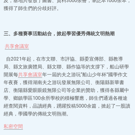
及，基地共發放了圖書、資料3000余冊，筆記本1000余本，
獲得了師生們的分歧好評。
三、多種賽事活動結合，掀起學習優秀傳統文明熱潮
共享會議室
自2021年起，在市文聯、市評協、縣委宣傳部、縣教導
局、縣文旅廣體局、縣文聯、縣作協等的支撐下，船山研學
開展每
共享會議室
年一屆的夫之游玩“船山少年杯”國學作文
年夜賽，獲得湖南夫之游玩發展無限公司、衡陽縣新華書
店、衡陽縣愛眼眼鏡無限公司等企業的贊助，獲得各縣屬中
學、鄉鎮學區100余所學校的積極響應，師生們通過各種途
經查閱資料，品讀經典，踴躍投稿5000余篇，掀起了一股讀
經典，學國學的傳統文明熱潮。
私密空間