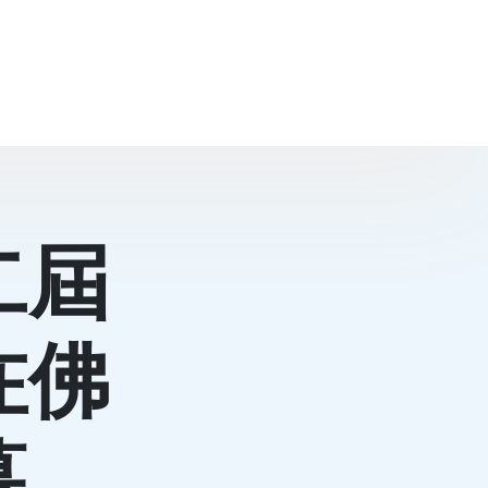
二屆
在佛
幕