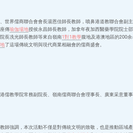
、世界儒商聯合會會長湯恩佳師長教師，噴鼻港道教聯合會副主
座傳
瑜伽場地
授侯永昌師長教師，加拿年夜加西醫藥學院院士邵
院長冼光師長教師等來自嶺南
1對1教學
腹地及港澳地區的200
地
了這場傳統文明與現代商業相融會的儒商盛會。
港儒教學院常務副院長、嶺南儒商聯合會理事長、廣東采意董事
教師強調，本次活動不僅是對傳統文明的致敬，也是推動區域產