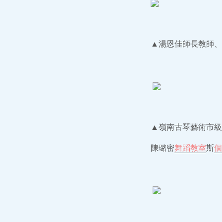
▲湯恩佳師長教師、
▲嶺南古琴藝術市級
陳璐密
舞蹈教室
斯
個