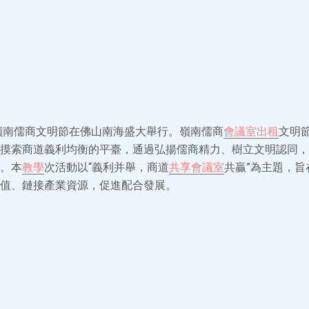
屆嶺南儒商文明節在佛山南海盛大舉行。嶺南儒商
會議室出租
文明
摸索商道義利均衡的平臺，通過弘揚儒商精力、樹立文明認同，
。本
教學
次活動以“義利并舉，商道
共享會議室
共贏”為主題，旨
值、鏈接產業資源，促進配合發展。