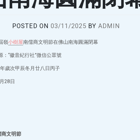
POSTED ON
03/11/2025
BY
ADMIN
屆嶺
小樹屋
南儒商文明節在佛山南海圓滿閉幕
源：“徽音紀行社”微信公眾號
年歲次甲辰冬月廿八日丙子
月28日
儒商文明節