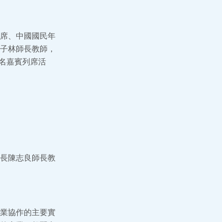
席、中國國民年
子林師長教師，
余名嘉賓列席活
長陳志良師長教
業協作的主要實