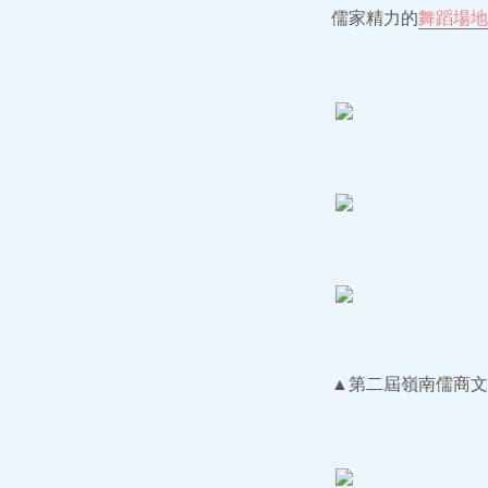
儒家精力的
舞蹈場地
▲第二屆嶺南儒商文