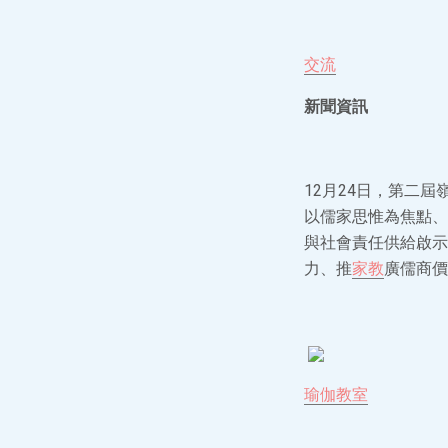
交流
新聞資訊
12月24日，第二
以儒家思惟為焦點、
與社會責任供給啟示
力、推
家教
廣儒商價
瑜伽教室