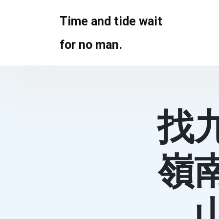
Skip
to
Time and tide wait
content
for no man.
找
嶺