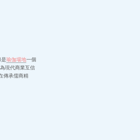
節是
瑜伽場地
一個
為現代商業互信
在傳承儒商精