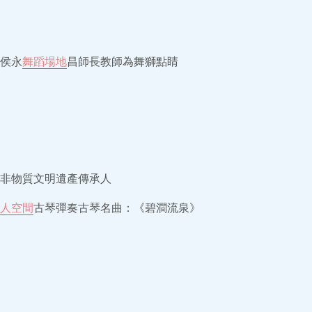
侯永
舞蹈場地
昌師長教師為舞獅點睛
非物質文明遺產傳承人
人空間
古琴彈奏古琴名曲：《碧澗流泉》