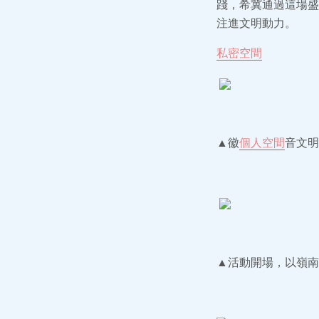
踐，希冀通過這場盛
注進文明動力。
私密空間
▲徽
個人空間
音文明
▲活動開場，以嶺南