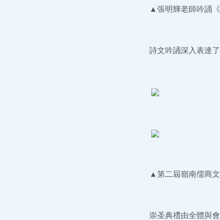
▲張明輝老師吟誦《
詩文吟誦深入表達了
▲第二屆嶺南儒商文
崇圣典禮由全體與會