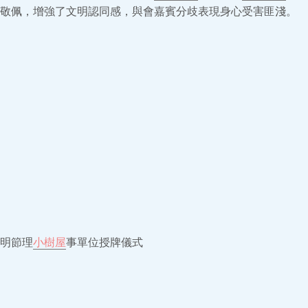
敬佩，增強了文明認同感，與會嘉賓分歧表現身心受害匪淺。
明節理
小樹屋
事單位授牌儀式