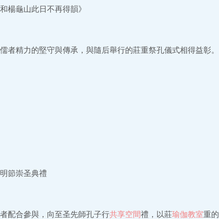
和楊龜山此日不再得韻》
儒者精力的堅守與傳承，與隨后舉行的莊重祭孔儀式相得益彰。
明節崇圣典禮
者配合參與，向至圣先師孔子行
共享空間
禮，以莊
瑜伽教室
重的