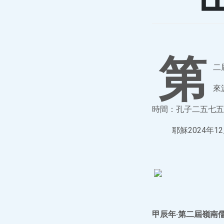
第
二
來
時間：孔子二五七五
耶穌2024年12
甲辰年·第二屆嶺南