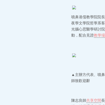
噴鼻港儒教學院院長
夜學文學院哲學系客
光腦心思醫學研討院
動，配合見證
教學場
▲主辦方代表、噴鼻
師致歡迎辭
陳志良師
共享空間
長