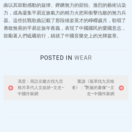
曲以其鼓動感動的旋律、鏗鏘無力的節拍、激烈的藝術沾染
力，成為凝集平易近族氣力的精力火把和衝擊仇敵的無力兵
器。這些抗戰歌曲記載了那段雄姿英才的崢嶸歲月，歌唱了
勇敢無畏的平易近族年夜義，表現了中國國民的愛國意志，
鼓勵著人們砥礪前行，鑄就了中國音樂史上的光輝篇章。
POSTED IN
WEAR
P
馮雷：尋訪京畿古找九宮
重讀《孤單找九宮格
格共享代人文故跡–文史–
者》：“艷服的畫像”–文
o
中國作家網
史–中國作家網
s
t
n
a