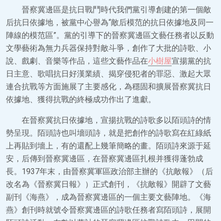
晉察冀邊區是抗日戰鬥時代我們黨引導創建的第一個敵
后抗日依據地，被黨中心譽為“敵后模范的抗日依據地及同一
陣線的模范區”。黨的引導下的晉察冀邊區文藝任務者以反動
文學藝術為無力兵器保持對敵斗爭，創作了大批的詩歌、小
說、戲劇、音樂等作品，這些文藝作品在
小樹屋
宣揚黨的抗
日主意、歌唱抗日好漢業績、揭穿侵犯者的罪惡、激起大眾
連合抗戰等方面施展了主要感化，為穩固和擴展晉察冀抗日
依據地、獲得抗戰的終極成功作出了進獻。
在晉察冀抗日依據地，宣揚抗戰的詩歌多以陌頭詩的情
勢呈現。陌頭詩也叫墻頭詩，就是把創作的詩歌寫在紅綠紙
上再貼到墻上，有的還配上幾筆簡略的畫。陌頭詩來源于延
安，后傳到晉察冀邊區，在晉察冀邊區扎根并獲得蓬勃成
長。1937年末，由晉察冀軍區政治部主辦的《抗敵報》（后
改名為《晉察冀日報》）正式創刊，《抗敵報》開辟了文藝
副刊《海燕》，成為晉察冀邊區的一個主要文藝陣地。《海
燕》創刊時就號令晉察冀邊區的詩歌任務者寫陌頭詩，展開