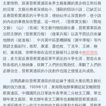
主要情勢。跟著晉察冀邊區各界文藝集團的逐步樹立和任務
的活潑，文藝任務者深感短小、淺顯的陌頭小說，已缺乏以
反應晉察冀邊區的斗爭生涯，便紛紜停止深度創作，使小說
的內在的事務加倍豐盛。這一時代，《晉察冀文藝》《戰地
文藝》《山》《長城》等文藝刊物陸續出書，晉察冀軍區政
治部主辦的《晉察冀日報》《後輩兵報》以及平西抗日依據
地辦的《挺進報》、中共冀中區委機關報《冀中導報》等均
開辟文藝副刊，孫犁、康濯、蕭也牧、丁克辛、王林、柳
杞、秦兆陽、管樺等都在這些文藝報刊上頒發小
舞蹈場地
說，多方面反應晉察冀邊區軍平易近的斗爭生涯，塑造出各
類各樣的人物抽像，鼓舞了人們的抗戰熱忱，果斷了人們的
必勝信念，晉察冀邊區的小說創作也隨之慢慢走向成熟。
抗戰戲劇在晉察冀邊區的鼓起緣于邊區大量抗戰文藝社
團的強力推進。1939年1月，東南戰地辦事團從延安離開晉
察冀邊區。中國國民抗日軍政年夜學第二分校文工團、華北
聯年夜文藝部、華北聯年夜文工團等也都離開晉察冀邊區，
在邊區構成了一批活力勃勃的文藝步隊和文藝社團。晉察冀