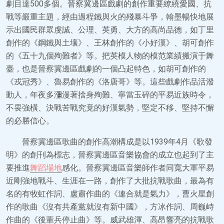
劇目達500多個。晉察冀邊區戲劇的創作重要繚繞愛國、抗
戰等嚴重主題，經由過程鐵與火的殘暴斗爭，翰墨暢快地展
示出國民群眾虔誠、公理、英勇、大方的高尚品德，如丁里
創作的《鋼鐵與土壤》、王林創作的《小好漢》、胡可創作
的《五十九個殉難者》等。把英模人物的模范業績搬演于舞
臺，也是晉察冀邊區戲劇的一個凸起特色，如胡可創作的
《戎冠秀》、魯易創作的《洛唐哥》等。這些戲劇作品活潑
動人，年夜多瀰漫著捨身殉難、寧當玉碎的平易近族時令，
不畏強橫、決戰苦戰究竟的好漢氣勢，堅定不移、堅持不懈
的必勝信心。
晉察冀邊區歌曲的創作高潮構成是以1939年4月《歌發
明》的創刊為標志，晉察冀邊區音樂協會的成立也起到了主
要推進
舞蹈場地
感化。晉察冀邊區音樂師作者同寬大軍平易
近剛強地戰斗、生涯在一路，創作了大批抗戰歌曲，最為有
名的有牧虹作詞、盧肅作曲的《連合就是氣力》，曹火星創
作的歌曲《沒有共產黨就沒有新中國》，方冰作詞、周巍峙
作曲的《後輩兵停止曲》等。威武雄渾、高昂響亮的抗戰歌