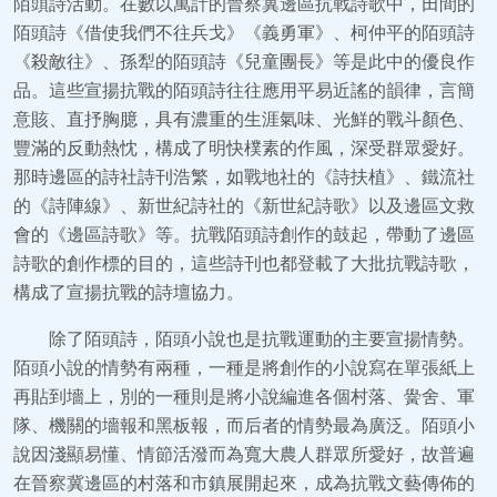
陌頭詩活動。在數以萬計的晉察冀邊區抗戰詩歌中，田間的
陌頭詩《借使我們不往兵戈》《義勇軍》、柯仲平的陌頭詩
《殺敵往》、孫犁的陌頭詩《兒童團長》等是此中的優良作
品。這些宣揚抗戰的陌頭詩往往應用平易近謠的韻律，言簡
意賅、直抒胸臆，具有濃重的生涯氣味、光鮮的戰斗顏色、
豐滿的反動熱忱，構成了明快樸素的作風，深受群眾愛好。
那時邊區的詩社詩刊浩繁，如戰地社的《詩扶植》、鐵流社
的《詩陣線》、新世紀詩社的《新世紀詩歌》以及邊區文救
會的《邊區詩歌》等。抗戰陌頭詩創作的鼓起，帶動了邊區
詩歌的創作標的目的，這些詩刊也都登載了大批抗戰詩歌，
構成了宣揚抗戰的詩壇協力。
除了陌頭詩，陌頭小說也是抗戰運動的主要宣揚情勢。
陌頭小說的情勢有兩種，一種是將創作的小說寫在單張紙上
再貼到墻上，別的一種則是將小說編進各個村落、黌舍、軍
隊、機關的墻報和黑板報，而后者的情勢最為廣泛。陌頭小
說因淺顯易懂、情節活潑而為寬大農人群眾所愛好，故普遍
在晉察冀邊區的村落和市鎮展開起來，成為抗戰文藝傳佈的