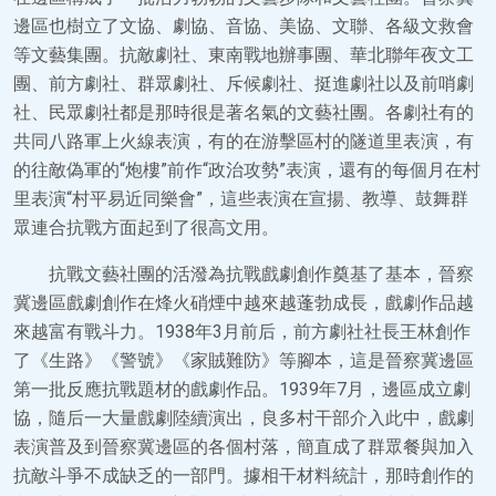
邊區也樹立了文協、劇協、音協、美協、文聯、各級文救會
等文藝集團。抗敵劇社、東南戰地辦事團、華北聯年夜文工
團、前方劇社、群眾劇社、斥候劇社、挺進劇社以及前哨劇
社、民眾劇社都是那時很是著名氣的文藝社團。各劇社有的
共同八路軍上火線表演，有的在游擊區村的隧道里表演，有
的往敵偽軍的“炮樓”前作“政治攻勢”表演，還有的每個月在村
里表演“村平易近同樂會”，這些表演在宣揚、教導、鼓舞群
眾連合抗戰方面起到了很高文用。
抗戰文藝社團的活潑為抗戰戲劇創作奠基了基本，晉察
冀邊區戲劇創作在烽火硝煙中越來越蓬勃成長，戲劇作品越
來越富有戰斗力。1938年3月前后，前方劇社社長王林創作
了《生路》《警號》《家賊難防》等腳本，這是晉察冀邊區
第一批反應抗戰題材的戲劇作品。1939年7月，邊區成立劇
協，隨后一大量戲劇陸續演出，良多村干部介入此中，戲劇
表演普及到晉察冀邊區的各個村落，簡直成了群眾餐與加入
抗敵斗爭不成缺乏的一部門。據相干材料統計，那時創作的