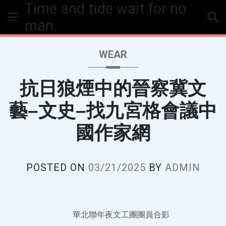
Time and tide wait for no
Skip
to
man.
content
WEAR
抗日狼煙中的晉察冀文
藝–文史–找九宮格會議中
國作家網
POSTED ON
03/21/2025
BY
ADMIN
華北聯年夜文工團團員合影