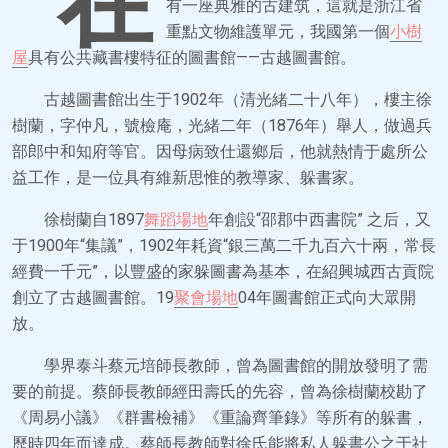
在
有一座典雅的古建筑，這就是浙江省
重點文物維護單元，我國第一個
小樹
屋
具有公共藏書樓特征的圖書館——古越圖書館。
古越圖書館出生于1902年（清光緒二十八年），樓主徐
樹蘭，字仲凡，號檢庵，光緒二年（1876年）舉人，做過兵
部郎中和知府等官。因母病致仕還鄉后，他就熱情于處所公
益工作，是一位具有維新思惟的教導家、躲書家。
徐樹蘭自1897
舞蹈場地
年創設“邵郡中西書院” 之后，又
于1900年“集議”，1902年耗資“銀三萬二千九百六十兩，常長
經費一千元”，以豐盛的家躲圖書為基本，在紹興城西古貢院
創立了古越圖書館。19
聚會場地
04年圖書館正式向大眾開
放。
學界泰斗蔡元培師長教師，曾為圖書館的開放發明了需
要的前提。蔡師長教師經田壽氏的先容，曾為徐樹蘭校勘了
《周易小議》《群書檢補》《重論齊筆錄》等所有的躲書，
歷時四年而達成。蔡師長教師對徐氏能將私人躲書公之于社