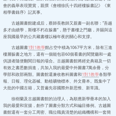
會的義舉表現贊賞，親撰《會稽徐氏十四經樓躲書記》《東
相學書錄序》記其事。
古越圖書館建成后，蔡師長教師又親書一副名聯：“吾越
多才由續學，斯樓不朽在躲書”，懸于書樓之門廳，并賜與這
座我國最早的公共藏書樓以極年夜的關心和支撐。
古越圖書
1對1教學
館占空中積為1067平方米，除有三進
樓層躲書之地方，還有一個能包容60個看書的閱覽廳和一處
供讀者隨便翻閱日報的場合。古越圖書館將經史典籍及一切
有效之書悉數捐進，共加入我的最愛中外圖書7萬余冊，分
學部和政部兩類。圖書館還兼收教科圖書和
1對1教學
各類學
報、日報、理化器械、動植礦物標本、外文冊本。既集中了
大批的中國古籍，又普遍先容國際外新思惟、新常識。
徐樹蘭及古越圖書館的治理人，為順應新學冊本的加入
我的最愛和宣揚，創作了圖書分類方式和編目條例。古越圖
書館還有一套分工周密、職位職責清楚的組織機構和一套簡