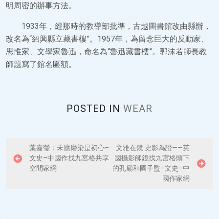
明周密的辦事方法。
1933年，經那時的教導部批準，古越圖書館改由縣辦，
改名為“紹興縣立藏書樓”。1957年，為留念巨大的反動家、
思惟家、文學家魯迅，命名為“魯迅藏書樓”。郭沫若師長教
師題寫了館名匾額。
POSTED IN
WEAR
P
葉嘉瑩：未應磨染是初心–
文雅在鏡 史影為證——英
文史–中國作找九宮格共享
國攝影師鏡找九宮格頭下
o
空間家網
的孔廟和國子監–文史–中
s
國作家網
t
n