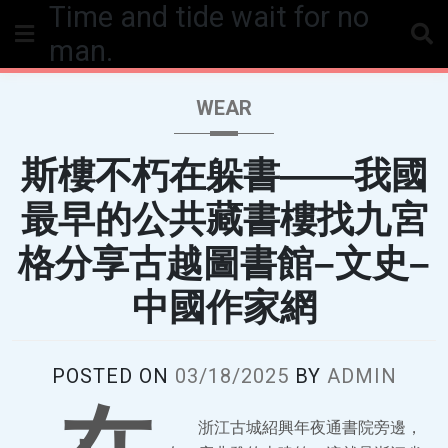
Time and tide wait for no
Skip
to
man.
content
WEAR
斯樓不朽在躲書——我國
最早的公共藏書樓找九宮
格分享古越圖書館–文史–
中國作家網
POSTED ON
03/18/2025
BY
ADMIN
浙江古城紹興年夜通書院旁邊，