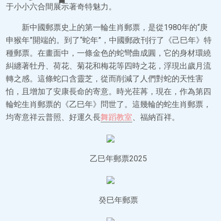
于小小六合間展示著奇特魅力。
新中國郵票史上的第一輪生肖郵票，是從1980年的“庚
申猴年”開端的。到了“蛇年”，中國郵政刊行了《己巳年》特
種郵票。在畫面中，一條金色的蛇彎曲成圓，它的身材環繞
糾纏著牡丹、荷花、菊花和梅花等四時之花，浮現出歲月流
轉之感。這條蛇口含靈芝，從而削減了人們對蛇的天性害
怕，且增加了安康長命的寄意。時光荏苒，現在，作為第四
輪蛇生肖郵票的《乙巳年》問世了。這幾輪的蛇生肖郵票，
均寄意祥云普照、好運久長
舞蹈教室
、福納百祥。
乙巳年郵票2025
癸巳年郵票