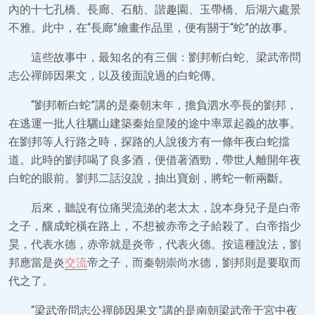
內的十七孔橋、長廊、石舫、諧趣園、玉帶橋、后湖六處景
不雅。此中，在“長廊”繪畫作品里，便有關于“蛇”的故事。
這些故事中，最知名的有三個：劉邦斬白蛇、梁武帝問
志公禪師因果文，以及後面說過的白蛇傳。
“劉邦斬白蛇”講的是秦朝末年，擔負泗水亭長的劉邦，
在逃運一批人往驪山建築秦始皇陵的途中率眾起義的故事。
在劉邦等人行路之時，探路的人說後方有一條年夜白蛇擋
道。此時的劉邦喝了良多酒，便借著酒勁，帶世人離開年夜
白蛇的眼前。劉邦二話沒說，抽出寶劍，將蛇一斬兩斷。
后來，聽說有位痛哭流涕的老太太，說本身兒子是白帝
之子，釀成蛇橫在路上，不想被赤帝之子給殺了。白帝指少
昊，代表水德，赤帝就是炎帝，代表火德。按這種說法，劉
邦應當是炎
交流
帝之子，而秦朝崇尚水德，劉邦則是要取而
代之了。
“梁武帝問志公禪師因果文”講的是南朝梁武帝于宮中夜