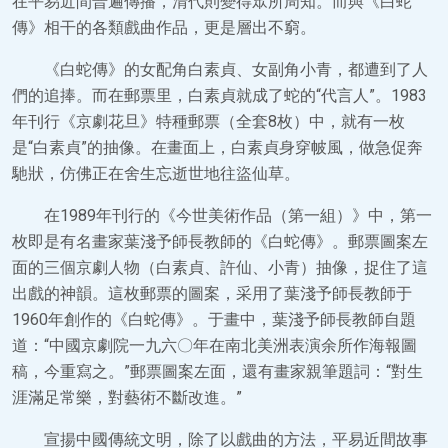
在平易近間普遍傳播，清代則變得眾所周知。而與《白蛇
傳》相干的各類戲曲作品，更是層出不窮。
《白蛇傳》的女配角白素貞、女副角小青，都遭到了人
們的追捧。而在郵票里，白素貞就成了蛇的“代言人”。1983
年刊行《京劇花旦》特種郵票（全套8枚）中，就有一枚
是“白素貞”的抽像。在畫面上，白素貞身穿帔風，做急促奔
馳狀，仿佛正在舍生忘逝世地往盜仙草。
在1989年刊行的《今世美術作品（第一組）》中，第一
枚即是有名畫家葉淺予師長教師的《白蛇傳》。郵票圖案左
面的三個京劇人物（白素貞、許仙、小青）抽像，捉住了這
出戲的神韻。這枚郵票的圖案，采用了葉淺予師長教師于
1960年創作的《白蛇傳》。于畫中，葉淺予師長教師自題
道：“中國京劇院一九六〇年在南北美洲表演余所作海報圖
稿，今重寫之。”郵票圖案左面，還有畫家親筆題詞：“對生
涯滿足常樂，對藝術不斷改進。”
宣揚中國傳統文明，除了以戲曲的方法，平易近間故事