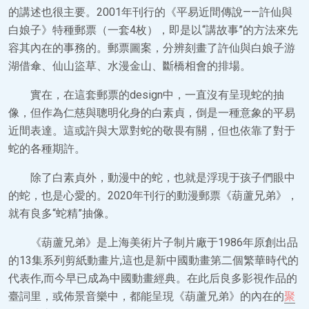
的講述也很主要。2001年刊行的《平易近間傳說——許仙與
白娘子》特種郵票（一套4枚），即是以“講故事”的方法來先
容其內在的事務的。郵票圖案，分辨刻畫了許仙與白娘子游
湖借傘、仙山盜草、水漫金山、斷橋相會的排場。
實在，在這套郵票的design中，一直沒有呈現蛇的抽
像，但作為仁慈與聰明化身的白素貞，倒是一種意象的平易
近間表達。這或許與大眾對蛇的敬畏有關，但也依靠了對于
蛇的各種期許。
除了白素貞外，動漫中的蛇，也就是浮現于孩子們眼中
的蛇，也是心愛的。2020年刊行的動漫郵票《葫蘆兄弟》，
就有良多“蛇精”抽像。
《葫蘆兄弟》是上海美術片子制片廠于1986年原創出品
的13集系列剪紙動畫片,這也是新中國動畫第二個繁華時代的
代表作,而今早已成為中國動畫經典。在此后良多影視作品的
臺詞里，或佈景音樂中，都能呈現《葫蘆兄弟》的內在的
聚