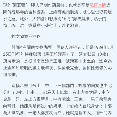
現的“避五毒”，即人們制作葫蘆符，也就是平易
私密空間
近
間傳統驅毒的吉利圖案，上繪有虎頭裝潢，既心愛也取其避
邪之意。此外，人們會用彩紙將“五毒”剪成剪紙，貼于門
窗、墻、炕，或系在小孩臂上，以避邪祟。
蛇文物亦不簡略
與“蛇”有關的文物郵票，最惹人注視者，即是1989年3月
25日刊行的特種郵票《馬王堆漢墓》了。這套郵票（3枚）
所展示的，是從湖南長沙馬王堆一號漢墓中出土的，迄今為
止國際所發明的畫面最年夜、保留最完全、藝術性最強的彩
繪帛畫。
這幅帛畫可分上、中、下三個部門，郵票的圖案也由此
分紅了3枚。此中，上部為天上氣象。右上方畫太陽，中立
金鳥一只。左上方畫新月，中有蟾蜍、玉兔。一男子乘龍奔
向彎月，她能夠是傳說中的嫦娥。中心繪人首蛇身像；中部
為人世氣象。一老太婆拄杖而立，她就是墓主人。這部門內