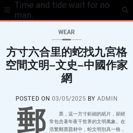
Time and tide wait for no
Skip
to
man.
content
WEAR
方寸六合里的蛇找九宮格
空間文明–文史–中國作家
網
POSTED ON
03/05/2025
BY
ADMIN
郵
票，這一方寸鉅細的紙片，卻經
常包含著年夜千世界的文明萬象。在
浩繁郵票題材中，蛇文明別具一格，