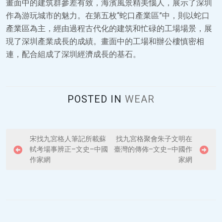
畫面中的建筑群參差有致，海濱風景精美惱人，展示了深圳
作為游玩城市的魅力。在第五枚“蛇口產業區”中，則以蛇口
產業區為主，經由過程古代化的建筑和忙碌的工場場景，展
現了深圳產業成長的成績。畫面中的工場和辦公樓慎密相
連，配合組成了深圳經濟成長的基石。
POSTED IN
WEAR
P
宋找九宮格人筆記所載蘇
找九宮格聚會朱子文明在
軾考場事辨正–文史–中國
臺灣的傳佈–文史–中國作
o
作家網
家網
s
t
n
a