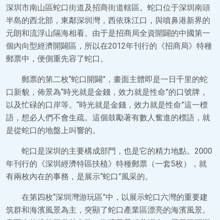
深圳市南山區蛇口街道及招商街道轄區。蛇口位于深圳南頭
半島的西北部，東鄰深圳灣，西依珠江口，與噴鼻港新界的
元朗和流浮山隔海相看。由于是招商局全資開闢的中國第一
個內向型經濟開闢區，所以在2012年刊行的《招商局》特種
郵票中，便側重先容了蛇口。
郵票的第二枚“蛇口開闢”，畫面主體即是一日千里的蛇
口新貌，佈景為“時光就是金錢，效力就是性命”的口號牌，
以及忙碌的口岸等。“時光就是金錢，效力就是性命”這一標
語，想必人們不會生疏。這個鼓勵著有數人奮進的標語，就
是從蛇口的地盤上叫響的。
蛇口是深圳的主要構成部門，也是它的精力地點。2000
年刊行的《深圳經濟特區扶植》特種郵票（一套5枚），就
有兩枚內在的事務，是展示“蛇口”風采的。
在第四枚“深圳灣游玩區”中，以展示蛇口六灣的重要建
筑群和海濱風景為主，突顯了蛇口產業區漂亮的海濱風景。