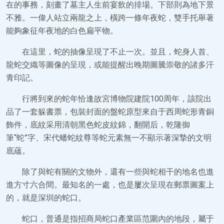
在的事務，刻畫了墓主人生前宴飲的排場。下部則為地下景
不雅。一偉人站立兩龍之上，橫跨一條年夜蛇，雙手托舉著
能夠象征年夜地的白色扁平物。
在這里，蛇的抽像呈現了不止一次。並且，蛇身人首、
龍蛇交織等圖像的呈現，或能提醒出晚期圖騰崇敬的諸多汗
青印記。
行將到來的蛇年恰逢故宮博物院建院100周年，該院出
品了一套躲書票，包裝封面的盤蛇原型來自于西周蛇形青銅
飾件，底紋采用清朝黑色蛇皮紋錦，翻開后，乾隆御
筆“蛇”字、宋代蟠蛇紋尊等蛇元素無一不顯示著深摯的文明
底蘊。
除了與蛇有關的文物外，還有一些與蛇相干的地名也進
進方寸六合間。最知名的一處，也是屢次呈現在郵票圖案上
的，就是深圳的蛇口。
蛇口，普通是指招商局蛇口產業區范圍內的地段，屬于