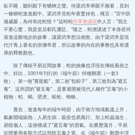
臥不睡，聽到殿下有蟋蟀之聲。待梁武帝舉眼不雅看，見到
一條蟒蛇進進殿中。梁武帝見蛇年夜驚掉色，嘆言：“宮中防
備威嚴，為何有此蛇怪？”這時蛇
共享會議室
作人言：“我主
不要心驚，我是皇后郗氏遭貶。”隨之，蛇便講述了本身若何
落進這般地步的啟事，讓梁武帝想法相救。由于梁武帝是現
代汗青上著名的崇佛帝君，所以故事的內在的事務也具有濃
厚的釋教顏色。
除了傳統平易近間故事，蛇的抽像也浮現在傳統風俗之
中。好比，2001年刊行的《端午節》特種郵票（一套3
枚）。第一枚“賽龍船”，第二枚“包粽子”，第三枚則為“避五
毒”。這所謂的“避五毒”，是要避開被現代人稱作“五毒”的小
植物：蛇、蝎、壁虎、蜈蚣、蜘蛛。
實在，進進每年的端午時節，由于南方地域氣溫上升，
氣象開端燥熱，人易生病，瘟疫也易風行。加上蛇蟲滋生，
易咬傷人，這便構成了“避五毒”的習氣。在農歷蒲月，平易
近間要用各類方式以預防五毒之害。在《端午節》郵票中浮