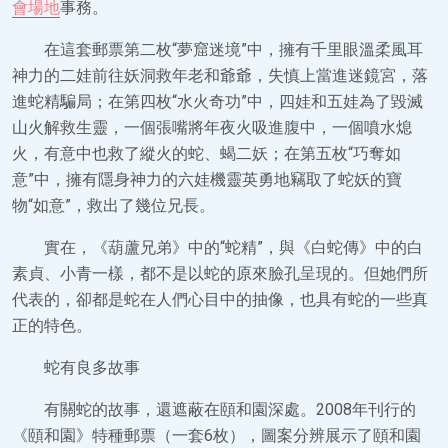
會場地
事務。
在這套郵票第二枚“夢窟迷境”中，擁有千里眼溫柔風耳
神力的二娃前往妖洞救年老和爺爺，失慎上當進迷鏡宮，落
進蛇精騙局；在第四枚“水火奇功”中，四娃和五娃為了毀滅
山火解救生靈，一個張嘴將年夜火吸進腹中，一個噴水熄
火，有意中也救了縱火的蛇、蝎二妖；在第五枚“巧奪如
意”中，擁有隱身神力的六娃機靈英勇地竊取了蛇妖的寶
物“如意”，救出了幾位兄長。
實在，《葫蘆兄弟》中的“蛇精”，與《白蛇傳》中的白
素貞、小青一樣，都不是以蛇的原來臉孔呈現的。但她們所
代表的，卻都是蛇在人們心目中的抽像，也具有蛇的一些真
正的特色。
蛇有良多故事
有關蛇的故事，還遮蔽在頤和園深處。2008年刊行的
《頤和園》特種郵票（一套6枚），圖案分辨展示了頤和園