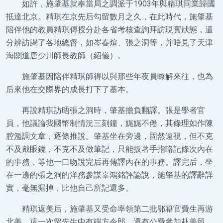
如許，施肇基就奉當局之調派于1903年與精琪同業歸國
抵達北京。精琪在京先后勾留數月之久，在此時代，施肇基
陪伴他的教員精琪傳授分赴各省考核查詢拜訪現實狀態，還
分辨訪謁了各地總督，如岑春煊、張之洞等，并晤見了天津
海關道唐少川師長教師（紹儀）。
施肇基因陪伴精琪師得以與那些年夜員瞭解來往，也為
后來他在交際界的成長打下了基本。
再說精琪訪晤張之洞時，肇基擔負翻譯。張是學者官
員，他議論我國幣制情況三刻鐘，娓娓不倦，其條理如作陳
腔濫調文章，逐條推說。肇基坐在旁邊，固然遠視，但不克
不及戴眼鏡，不克不及做筆記，只能扳著手指略記條次內在
的事務，等他一口吻說完后再傳譯內在的事務。譯完后，坐
在一邊的張之洞的洋務參謀辜鴻銘評論說，施肇基的譯辭詳
實，毫無漏掉，比他自己所記還多。
精琪返美后，施肇基又受命率領第二批鄂籍官費生再游
北美。這一次留先生中有端方令郎，還有公費參加赴美留