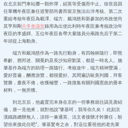
在北京前門車站擲一顆炸彈，紹英等受傷而中止。徐世昌因
任軍機年夜臣兼任巡警部尚書而留京無法出洋考核。第二次
重組考核年夜臣為載澤、端方、戴鴻慈和新參加的布政使尚
其亨和剛
共享會議室
錄用為出使比利時年夜臣兼考核政治年
夜臣的李盛鐸。五位年夜臣各帶大量隨員分兩路先后于第二
年頭從上海動身。
端方和戴鴻慈作為一路先行動身，有四翰林隨行，即熊
希齡、鄧邦述、關冕鈞及長沙知府劉某，都是一時名人。施
肇基作為端方的助理一路隨行。考核途中，端方精神豐滿，
愛好普遍，酬應游覽，都很愛好。其間遍訪歐美列國，拜客
覽勝，晝夜不倦，收獲極豐，一路搜集有關列國憲政的冊本
材料，一無所獲。
到北京后，他處置完本身在京的一些事務就往謁見唐紹
儀，唐一見他來，就對他說“肇基呵，我等你久矣！ 此刻京
漢鐵路總辦無人，須得一兼通英、法文者接辦才幹勝任，盼
望你來接此任吧”。肇基驚奇之余，對這位重視他的老先輩