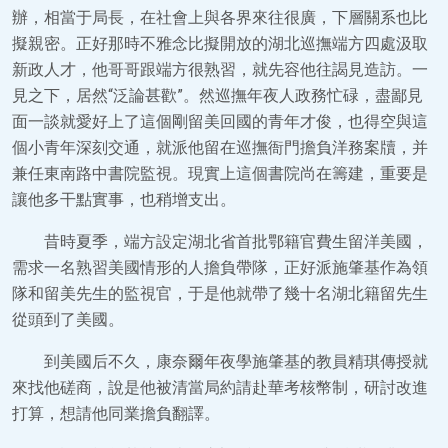
辦，相當于局長，在社會上與各界來往很廣，下層關系也比
擬親密。正好那時不雅念比擬開放的湖北巡撫端方四處汲取
新政人才，他哥哥跟端方很熟習，就先容他往謁見造訪。一
見之下，居然“泛論甚歡”。然巡撫年夜人政務忙碌，盡鄙見
面一談就愛好上了這個剛留美回國的青年才俊，也得空與這
個小青年深刻交通，就派他留在巡撫衙門擔負洋務案牘，并
兼任東南路中書院監視。現實上這個書院尚在籌建，重要是
讓他多干點實事，也稍增支出。
昔時夏季，端方設定湖北省首批鄂籍官費生留洋美國，
需求一名熟習美國情形的人擔負帶隊，正好派施肇基作為領
隊和留美先生的監視官，于是他就帶了幾十名湖北籍留先生
從頭到了美國。
到美國后不久，康奈爾年夜學施肇基的教員精琪傳授就
來找他磋商，說是他被清當局約請赴華考核幣制，研討改進
打算，想請他同業擔負翻譯。