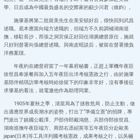
學、日后成為中國最負盛名的交際家的顧少川君（維鈞）。
施肇基將第二批留美先生在美安頓好后，很快回到武昌
述職。底本應當向端方述職的，但端方不久前調補湖南巡
撫，移駐長沙，而張之洞宮保正好回任湖廣總督原任，施就
只好到督署向張總督述職。與南皮晤談后，被留在督署擔負
洋務案牘。
年夜約在總督府當了一年幕府秘書，正趕上軍機年夜臣
徐世昌奉派餐與加入五年夜臣出洋考核憲政之行，由於施肇
基陪伴精琪訪華考核時給徐留下的印象非常好，沒有事後征
求肇基的看法，就電邀他作為助理同業。
1905年夏秋之季，清當局為了拯救危局，防止主動，做
出適應世界成長潮水的姿勢，打出了“準備立憲”的招牌，專
門派出了鎮國公載澤、戶部侍郎戴鴻慈、兵部侍郎徐世昌、
湖南巡撫年夜臣端方、商部右丞紹英等五年夜臣分赴歐美
japan(日本)等工具洋列國考核憲政，成果考核之行，以吳樾