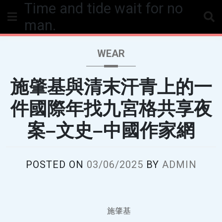
Time and tide wait for no
Skip
to
man.
content
WEAR
施肇基與清末汗青上的一
件國際年找九宮格共享夜
案–文史–中國作家網
POSTED ON
03/06/2025
BY
ADMIN
施肇基