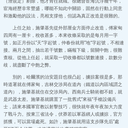
（潛規定）剷除，他才肯往就職。徐總督宦海沉浮幾十年，
宦海經歷非常豐盛，哪能不知此中關節，固然在行動上同意
和激勵他的設法，亮相支撐他，但認為真正改造是很難的。
上任之始，施肇基先從外部厘金方面停止改造，傅家甸
四周有一厘卡，稅收甚多，本來收條采取的是每月用一字
號，如正月份以“天”字起號，仲春份就用“地”字起號，不相連
接。兩月之間，抽出若干號數，瞞報下級，留關中飽，很難
查核。從他上任起，就采取一切收條都以號數連接，款數分
歧，就盡斷了中飽之弊。
別的，哈爾濱的治安題目也很凸起，擄掠案很是多。那
時道署就在傅家甸，吉林交涉局在道內（鐵道以內區域謂之
道內），施肇基就住在交涉局內。西南兵士騎術都不錯，就
是武器太差。施肇基就購置了一批舊式“來福”手槍設備兵
士，請來本國軍官教以射擊技巧，很快就年夜年夜加大力度
了戰斗力。按東三省法令，伏莽若以軍器綁人或擄掠，官方
抓獲，可以當場處死。如許，施肇基就用這支步隊先后“處