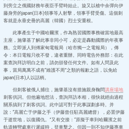
到旁立之俄國財務年夜臣手臂時始止。旋又以槍中余彈向伊
藤身旁的japan(日本)領事等人射擊，領事手臂受傷。這個刺
客就是永垂史冊的高麗（韓國）烈士安重根。
此事產生于中國哈爾濱，作為熟習國際事務確當地最高
主座，施肇基了解此事非同小可，必定是轟動國際的年夜事
務。立即派人到傅家甸電報局（哈市獨一之電報局），傳
令：本日電報只收不發，違者重辦。同時電告外務部：在此
案查詢拜訪明白之前，請勿頒發任何文件。如有人問及此
事，當局萬萬不成有“維護不周”之類的報歉之語，以免給
japan(日本)人以話柄。
但刺客被俄人捕往，施肇基沒有措施親身鞠問
講座場地
刺客供詞。但他遍地想法，查詢拜訪本相，很快就經由過程
關系搞到了刺客供詞。此中認可對于此事謀劃多時。并
說：“高麗亡于伊藤之手（伊藤曾任駐高麗總督），必置伊藤
于逝世地，以復國仇。”又有交接：“原擬于車到哈爾濱之前
軌道轉彎處車行遲緩時，登車擊之。但因一則不知伊藤專車