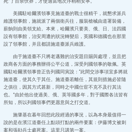
死”了百余伏莽，才使適當地次序稍稍安寧。
美國駐哈爾濱領事見施道臺的戰士很精干，就懇求派兵
維護領事館，施就派了兩個衛兵往，服裝槍械由道署裝備，
薪餉則由美領支給。本來，哈爾濱只要美、俄、日、法四國
設有領事館，治安周遭的狀況轉變后，英國和德國也在那里
設了領事館，并且都請施道臺派兵維護。
由于施道臺不只將老邁難的治安題目賜與處理，並且把
政商各方面的事務辦得公平公道，深受列國領事的敬佩。英
國駐哈爾濱領事曾正告列國同寅說：“此間交涉事項宜多將就
施道臺，使其久于其任。施道臺若離任，其規則措施必皆隨
之俱往，因其方式甚新，同時之中國仕宦不克不及行其法
也。”由於他出使過美、俄、英等國多年，對于國際各法皆有
所知，所以列國領事們更愿意與之打交道。
施肇基在暮年回想此段經過的事況，以為本身最值得一
說的是在濱江道臺任上點頭打點的兩件要案：伊藤博文被刺
案和張勛兵士處死案。這里只講第一案。