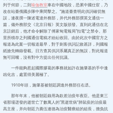
列于何節，二則
瑜伽教室
車在中國地段，恐累中國仕宦，乃
改在站臺俄國步隊中乘間擊之。”施道臺查明此供詞確切無
誤，連夜撰一陳述電達外務部，并代外務部撰英文通信一
篇，備外務部交《北京日報》英文版頒發。直到此通信在北
京註銷后，他才命令解除了傅家甸電報局“扣電”之禁令。那
里所積存之列國通信電稿才紛紜收回。由於此次中國官方之
報道為此案一切報道最早，對于刺客供詞記敘甚詳，列國報
紙搶先轉錄發載。日方查其供詞系屬真正的無誤，對此報道
無可回嘴，沒有對中方提出任何抗議。
一件能夠惹起國際膠葛的事務就如許在施肇基的手中逢
凶化吉，處置得美麗極了。
1910年頭，施肇基被朝廷調進外務部任右丞。
那年年末，他被朝廷錄用為欽差治疫年夜臣。他是東三
省那場迸發的逝世亡了數萬人的“黑逝世病”肺鼠疫的治疫最
高主座，并向朝廷力薦伍連德為治疫醫療組的組長，擔負抗