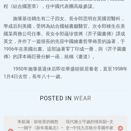
程《結合國憲章》，任中國代表團高級參謀。
施肇基佳耦生有二子四女。長令郎思明在英國習醫科，
學成后到美國，受聘為結合國秘書廳醫官。次令郎棣生在美
國某商務公司任事。長女令郎蘊珍曾將《芥子園畫傳》譯成
英文，并作了一篇很長的先容中國繪畫哲學佈景的論著，于
1956年在美國出書。這部論著零丁印成一冊，與《芥子園畫
傳》的譯本兩巨冊分解一函，統稱《畫道》。
1950年施肇基退休后即在華盛頓留居養老，直至1958年
1月4日去世，長年八十一歲。
POSTED IN
WEAR
P
朱航滿：節俗里的鄉愁
現代雅士守歲的情與韻–文
——關于《新年風氣志》–
史–中找九宮格分享國作家