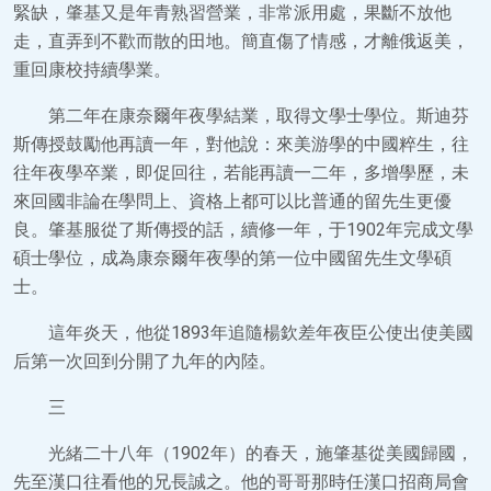
緊缺，肇基又是年青熟習營業，非常派用處，果斷不放他
走，直弄到不歡而散的田地。簡直傷了情感，才離俄返美，
重回康校持續學業。
第二年在康奈爾年夜學結業，取得文學士學位。斯迪芬
斯傳授鼓勵他再讀一年，對他說：來美游學的中國粹生，往
往年夜學卒業，即促回往，若能再讀一二年，多增學歷，未
來回國非論在學問上、資格上都可以比普通的留先生更優
良。肇基服從了斯傳授的話，續修一年，于1902年完成文學
碩士學位，成為康奈爾年夜學的第一位中國留先生文學碩
士。
這年炎天，他從1893年追隨楊欽差年夜臣公使出使美國
后第一次回到分開了九年的內陸。
三
光緒二十八年（1902年）的春天，施肇基從美國歸國，
先至漢口往看他的兄長誠之。他的哥哥那時任漢口招商局會