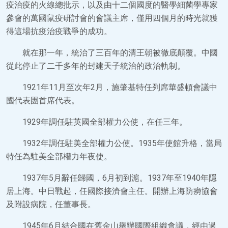
疫治疫的火線總批示，以及由十二個國度的醫學細菌學專家
參會的萬國鼠疫研討會的會議主席，僅用四個月的時光就獲
得這場抗疫治疫戰爭的成功。
就在那一年，統治了三百年的清王朝被徹底顛覆。中國
從此停止了二千多年的封建天子統治的政治軌制。
1921年11月至次年2月，施肇基特任列席華盛頓會議中
國代表團首席代表。
1929年調任駐英國全部權力公使，在任三年。
1932年調任駐美全部權力公使。1935年使館升格，當局
特任為駐美全部權力年夜使。
1937年5月辭任歸國，6月初到滬。1937年至1940年隱
居上海。中日戰起，任國際接濟會主任。開辦上海防癆協會
及附設病院，任董事長。
1945年6月結合國在舊金山舉辦國際組織會議，經由過