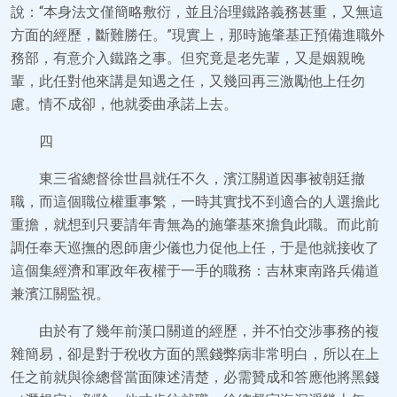
說：“本身法文僅簡略敷衍，並且治理鐵路義務甚重，又無這
方面的經歷，斷難勝任。”現實上，那時施肇基正預備進職外
務部，有意介入鐵路之事。但究竟是老先輩，又是姻親晚
輩，此任對他來講是知遇之任，又幾回再三激勵他上任勿
慮。情不成卻，他就委曲承諾上去。
四
東三省總督徐世昌就任不久，濱江關道因事被朝廷撤
職，而這個職位權重事繁，一時其實找不到適合的人選擔此
重擔，就想到只要請年青無為的施肇基來擔負此職。而此前
調任奉天巡撫的恩師唐少儀也力促他上任，于是他就接收了
這個集經濟和軍政年夜權于一手的職務：吉林東南路兵備道
兼濱江關監視。
由於有了幾年前漢口關道的經歷，并不怕交涉事務的複
雜簡易，卻是對于稅收方面的黑錢弊病非常明白，所以在上
任之前就與徐總督當面陳述清楚，必需贊成和答應他將黑錢