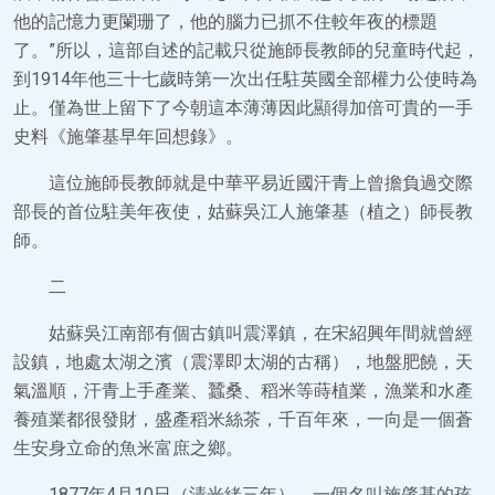
他的記憶力更闌珊了，他的腦力已抓不住較年夜的標題
了。”所以，這部自述的記載只從施師長教師的兒童時代起，
到1914年他三十七歲時第一次出任駐英國全部權力公使時為
止。僅為世上留下了今朝這本薄薄因此顯得加倍可貴的一手
史料《施肇基早年回想錄》。
這位施師長教師就是中華平易近國汗青上曾擔負過交際
部長的首位駐美年夜使，姑蘇吳江人施肇基（植之）師長教
師。
二
姑蘇吳江南部有個古鎮叫震澤鎮，在宋紹興年間就曾經
設鎮，地處太湖之濱（震澤即太湖的古稱），地盤肥饒，天
氣溫順，汗青上手產業、蠶桑、稻米等蒔植業，漁業和水產
養殖業都很發財，盛產稻米絲茶，千百年來，一向是一個蒼
生安身立命的魚米富庶之鄉。
1877年4月10日（清光緒三年），一個名叫施肇基的孩