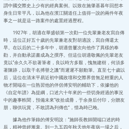
謂中國交際史上少有的經典案例。以致在施肇基暮年回想本
身生日常平凡，以為他在濱江關道任上值得一說的兩件年夜
事之一就是這一路案件的處置經過歷程。
1927年，胡適在華盛頓第一次勸一位先輩兼老友寫自傳
時，這位正好五十歲的先輩兼老友對胡適說，寫自傳還太
早。在以后的二十多年中，胡適曾屢次向他作了異樣的奉
勸，并自動承諾書成為之撰序。但這位胡適敬佩的先輩老友
竟以“余久久不欲著筆者，良以時方多艱，愧無建樹，何須多
著陳跡，以取干名搏譽之譏”而遲遲不願動筆。直至七十歲以
后，這位在清末平易近初中國政壇和交際界曾無足輕重的人
物才開端在一位熟習他的伴侶傅安明的輔助下，依據他的
《自定年譜》為提綱，口述六十年來的一些切身經過的事況
中的趣事軼聞，預備未來“收拾成冊，于余身后付印，分贈友
朋，聊供玩賞，不敢謂為列傳也”，惜為時已晚。
據為他作筆錄的傅安明說：“施師長教師開端口述的時
辰，精神曾經漸衰。到一九五四年秋天他年夜病一場之后，