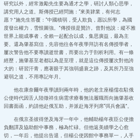
研究以外，經常激勵先生要為通才之學，研討人類心思學，
講究用人之道。斯傳授已經問施：“來美肄業，有何志
愿？”施先生答覆：“中國積弱，受人欺負，愿以所學，為國
度發出權力，雪恨圖強。”傳授很是贊許。曾對他說：縱不雅
世界上能成事者，全賴一起配合以成，集思廣益，最為主
要。還為肇基寫信，先容他往各年夜學拜訪有名傳授學者，
屢次警告他不要專讀逝世書，而要出力于剖析利用。有一條
經歷，施肇基至老都以為是至理，就是這位傳授屢次對他誇
大的：研習汗青，應著眼于其強弱盛衰之跡，及其所乃至強
避弱之道，不用專記年月。
他在康奈爾年夜學讀到兩年時，他的老主座楊儒在駐俄
公使時代因舌人陸徵祥生病需求療養無法履職而向施肇基收
回書面函，約請他赴俄互助，并派赴海牙列席“弭兵會議”。
在俄京圣彼得堡及海牙一年中，他輔助楊年夜臣公使擔
負翻譯及協助館中事務，極為忙碌。但他返美續學之心愈
切，一年后，他提出告退，但楊公使因館中事務單一，人手