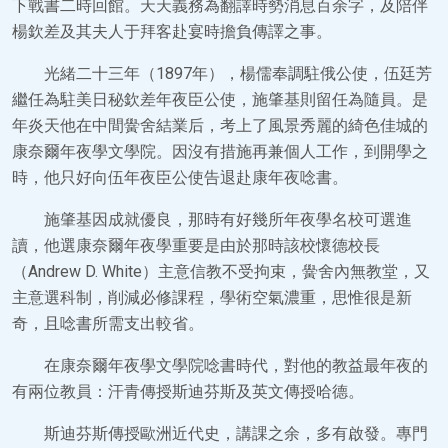
下戰書二時回館。天天義務為翻譯時勢消息百余字，及陪伴
楊欽差及其夫人于拜客赴宴時擔負傳譯之事。
光緒二十三年（1897年），楊儒奉調駐俄公使，伍廷芳
繼任為駐美日秘欽差年夜臣公使，施肇基則留任為隨員。是
年炎天他在中間黌舍結業后，考上了風景秀麗的綺色佳城的
康奈爾年夜學文學院。因沒有措施再兼個人工作，到開學之
時，他只好向伍年夜臣公使告退赴康年夜唸書。
施肇基因成就優良，那時有好幾所年夜學名校可選進
讀，他選康奈爾年夜學重要是由於那時該校懷德校長
（Andrew D. White）主意信教不受拘束，黌舍內無教堂，又
主意選科制，削減必修課程，學術空氣濃重，思惟很是新
奇，且唸書所需支出較省。
在康奈爾年夜學文學院唸書時代，對他的教益最年夜的
有兩位教員：汗青傳授斯迪芬斯及英文傳授哈德。
斯迪芬斯傳授歐洲近代史，講課之余，多有啟發。專門