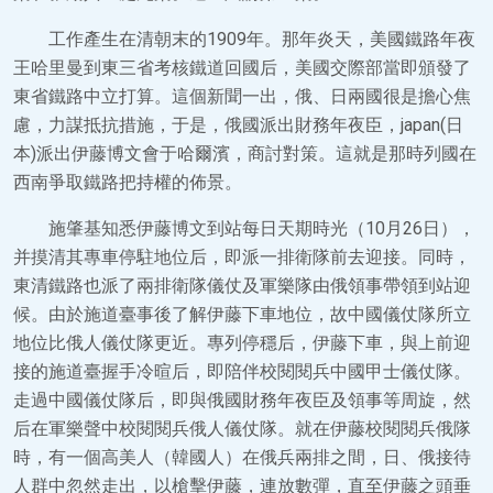
工作產生在清朝末的1909年。那年炎天，美國鐵路年夜
王哈里曼到東三省考核鐵道回國后，美國交際部當即頒發了
東省鐵路中立打算。這個新聞一出，俄、日兩國很是擔心焦
慮，力謀抵抗措施，于是，俄國派出財務年夜臣，japan(日
本)派出伊藤博文會于哈爾濱，商討對策。這就是那時列國在
西南爭取鐵路把持權的佈景。
施肇基知悉伊藤博文到站每日天期時光（10月26日），
并摸清其專車停駐地位后，即派一排衛隊前去迎接。同時，
東清鐵路也派了兩排衛隊儀仗及軍樂隊由俄領事帶領到站迎
候。由於施道臺事後了解伊藤下車地位，故中國儀仗隊所立
地位比俄人儀仗隊更近。專列停穩后，伊藤下車，與上前迎
接的施道臺握手冷暄后，即陪伴校閱閱兵中國甲士儀仗隊。
走過中國儀仗隊后，即與俄國財務年夜臣及領事等周旋，然
后在軍樂聲中校閱閱兵俄人儀仗隊。就在伊藤校閱閱兵俄隊
時，有一個高美人（韓國人）在俄兵兩排之間，日、俄接待
人群中忽然走出，以槍擊伊藤，連放數彈，直至伊藤之頭垂