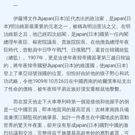
一
伊藤博文作為japan(日本)近代杰出的政治家，是japan(日
本)明治維新最重要的元老之一，被稱為明治憲法之父。在明
治維新之后，他已經四次組閣，是japan(日本)國第一任內閣
總理年夜臣、樞密院議長、貴族院院長。在他擔負總理年夜
臣時代，曾動員中日甲午戰鬥、日俄戰鬥，還首任韓國統監
（總監）。1907年，更是迫使年夜韓帝國簽署第三越日韓協
約，將年夜韓帝國變為japan(日本)的維護國，使japan(日本)
登上了東亞頭號強國的位置。但恰好由於他的狼子野心和武
功武略，令他1909年10月26日在中國西南的哈爾濱車站支出
了性命的價格，被年夜韓平易近族好漢安重根就地擊斃。
而在當天他走下火車專列時第一個迎接他和他握手的倒
是一位中國官員，即本地當局的最高官員：吉林東南路兵備
道兼濱江關監視的施肇基。如許一件產生在中國地皮的震動
世界的驚天年夜案，卻并沒有形成japan(日本)國對中國的激
烈抗議和交涉，完整得益于施肇基高超奇妙的應對處置，可