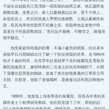
子誕生在姑蘇吳江震澤鎮一個富饒的絲商之家。他五歲即進
鄉塾唸書。進塾之日，家人以麥糖裹以紅布，置于方凳上，
命他坐其上，然后把他連人帶凳抬進鄉塾。土風以麥糖性粘
固，取其為學有恒勤而不松懈之意。母親將他送進塾中時，
當著兒子的面跟塾師說：“吾兒如不聽教，可鞭笞之，雖傷吾
無牢騷也。”
他受家庭和時風的影響，不滿小處所的閉塞，向往著本
身能早日分開鄉鎮出往了解一下狀況裡面的世界。在1886年
他才十歲的時辰，在其早年赴滬就學于圣約翰書院及電報局
書院進修英文，兼研時務的二兄省之的先容和輔助下，分開
了溫馨但是閉塞的鄉鎮，進進了南京妙噴鼻庵的江寧府立同
文館。在那里，他除了進修國粹，還兼修法語和英語兩種外
文。
1888年，他進進上海進學圣約翰書院。院長為年青的美
國布道士卜舫濟師長教師。他在那里讀了三年，用他的話
說“卜師長教師對余督教甚嚴，愛惜甚殷，受教三年，得益滋