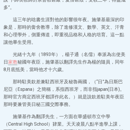
多”。
這三年的唸書生涯對他的影響很年夜。施肇基最深的印
象是，那時的黌舍教導，除了進修漢文、數學、英文、汗青
和心理學外，側重傳道，即重視品格和人格的培育。這一點
讓他畢生受用。
光緒十九年（1893年），楊子通（名儒）奉派為出使美
日
家教
秘國年夜臣，施肇基以翻譯先生作為楊的隨員，同年
8月底抵美，當時他才十六歲。
那時駐美欽差兼駐西班牙及秘魯兩國，（“日”為日斯巴
尼亞（Espana）之簡稱，系指西班牙，而非指japan(日本)。
那時官方商定西班牙都譯作此名。）就是說欽差駐美年夜臣
那時要兼管美日秘三國交際事務。
施肇基作為翻譯先生，一方面在華盛頓市立中學
（Central High School）肄業。天天凌晨八點半進學上課，