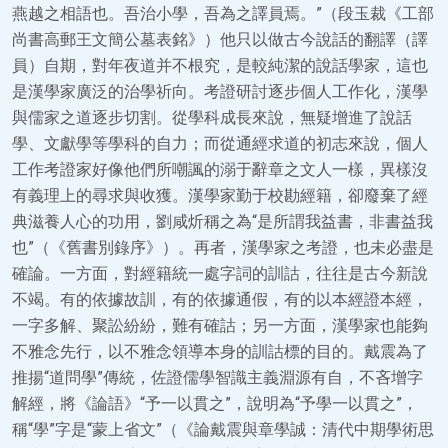
燕越之相語也。吾治小學，吾為之譯員焉。”（段玉裁《工部
尚書高郵王文簡公墓表銘》）他只以做古今說話的翻譯（譯
員）自期，對年夜道并不根究，是較純潔的說話學家，這也
是漢學家廣泛的治學祈向。考證研討逐步個人工作化，漢學
與儒家之道逐步切割。從學科成長來說，無疑增進了說話
學、文獻學等學科的自力；而從通經求道的初志來說，個人
工作考證家好像他們所嘲諷的溺于辭章之文人一樣，異樣沒
有義理上的尋求與收獲。漢學家勤于校勘經籍，卻廢棄了經
典滋養人心的功用，劉咸炘稱之為“是所謂我益書，非書益我
也”（《舊書別錄序》）。再者，漢學家之考證，也未必盡是
確論。一方面，對經籍統一處字詞的訓詁，往往是古今新說
不竭。有的依據故訓，有的依據通假，有的以本經證本經，
一字多解、聚訟紛紛，難有確詁；另一方面，漢學家也能夠
不雅念先行，以不雅念領導本身的訓詁標的目的。戴震為了
推揚“道問學”傳統，佐證儒學智識主義淵源有自，不吝增字
解經，將《論語》“予一以貫之”，說明為“予學一以貫之”，
稱“學”字是“蒙上省文”（《論戴震與章學誠：清代中期學術思