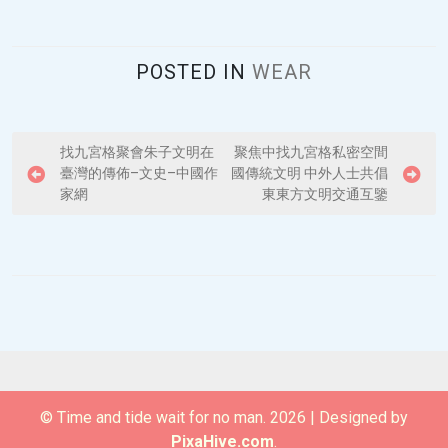
POSTED IN
WEAR
P
找九宮格聚會朱子文明在
聚焦中找九宮格私密空間
臺灣的傳佈–文史–中國作
國傳統文明 中外人士共倡
o
家網
東東方文明交通互鑒
s
t
n
a
v
i
g
© Time and tide wait for no man. 2026
|
Designed by
a
PixaHive.com
.