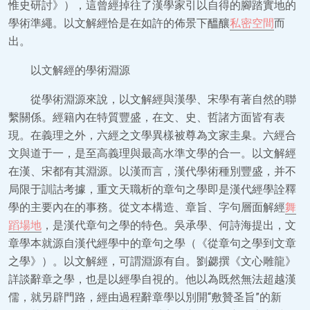
惟史研討》），這曾經掉往了漢學家引以自得的腳踏實地的
學術準繩。以文解經恰是在如許的佈景下醞釀
私密空間
而
出。
以文解經的學術淵源
從學術淵源來說，以文解經與漢學、宋學有著自然的聯
繫關係。經籍內在特質豐盛，在文、史、哲諸方面皆有表
現。在義理之外，六經之文學異樣被尊為文家圭臬。六經合
文與道于一，是至高義理與最高水準文學的合一。以文解經
在漢、宋都有其淵源。以漢而言，漢代學術種別豐盛，并不
局限于訓詁考據，重文天職析的章句之學即是漢代經學詮釋
學的主要內在的事務。從文本構造、章旨、字句層面解經
舞
蹈場地
，是漢代章句之學的特色。吳承學、何詩海提出，文
章學本就源自漢代經學中的章句之學（《從章句之學到文章
之學》）。以文解經，可謂淵源有自。劉勰撰《文心雕龍》
詳談辭章之學，也是以經學自視的。他以為既然無法超越漢
儒，就另辟門路，經由過程辭章學以別開“敷贊圣旨”的新