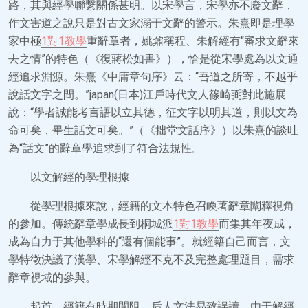
路，其與經學聯繫關係甚明。以宋學言，宋學亦不廢文辭，
作文害道之說只是對古文家溺于文辭的警示。朱熹即是理學
家中極
1對1教學
重辭章者，姚鼐稱程、朱解經有“審求文辭來
去之情”的特色（《復蔣松如書》），恰是從宋學處為以文通
經追求淵源。朱熹《中庸章句序》云：“吾道之所寄，不越乎
說話文字之間。”japan(日本)江戶時代文人篠崎弼對此施展
說：“學者誠能考言語以立其德，征文字以明其道，則以文為
命可矣，畢生話文可矣。”（《拙堂文話序》）以朱熹的談吐
為“話文”的辭章學追求到了符合法規性。
以文解經的學理根據
從學理根據來說，經籍的文本特色召喚著辭章闡釋視角
的參加。傳統辭章學成長到桐城派
1對1教學
而集其年夜成，
成為自力于其他學科的“還有個能事”。就經籍自己而言，文
學特徵決議了漢學、宋學解經不克不及完整處理題目，需求
辭章視域的參與。
起首，經籍有時期間阻，后人文法易致誤讀。由于解經