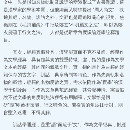
文中，先是指知名物軌制及說話的變遷形成了古書難讀，這
是漢學家的學術本質，但他繼而又特殊提出 “周人尚文”，欲
通其經，名物、訓詁之外，文辭也是應追蹤關心的視角。焦
循則在《毛詩補疏》中批駁鄭玄“不明屬文之法”，即以為鄭
玄箋疏于行文之法。二人都是從辭章角度議論經學詮釋題
目。
其次，經籍真假皆具，漢學能實而不克不及虛。經籍作
為文學經典，具有虛與實的雙重特徵。虛，指的是作為文學
文本的經籍，其內涵的氣脈文理。實，指的是作為古籍的經
籍保存的古文字、訓詁、典章軌制等特色。作為先秦軌制名
物的載體，經籍的名物度數之實，需求依附作為“實學”的漢
學予以詮解；而作為文章典范的經籍，其骨脈神情、寓言假
說不從文學的角度則無法獲得有用闡釋，文學恰是切
磋“虛”即藝術技能、行文特色的。若從實的角度往研討，則
會墮入迷霧，不得其解。
訓詁學通經，是重“語”而疏于“文”。作為文學經典，對經