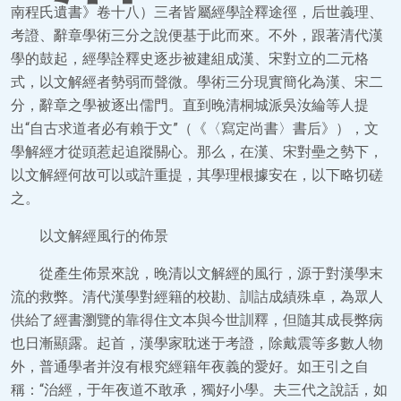
南程氏遺書》卷十八）三者皆屬經學詮釋途徑，后世義理、
考證、辭章學術三分之說便基于此而來。不外，跟著清代漢
學的鼓起，經學詮釋史逐步被建組成漢、宋對立的二元格
式，以文解經者勢弱而聲微。學術三分現實簡化為漢、宋二
分，辭章之學被逐出儒門。直到晚清桐城派吳汝綸等人提
出“自古求道者必有賴于文”（《〈寫定尚書〉書后》），文
學解經才從頭惹起追蹤關心。那么，在漢、宋對壘之勢下，
以文解經何故可以或許重提，其學理根據安在，以下略切磋
之。
以文解經風行的佈景
從產生佈景來說，晚清以文解經的風行，源于對漢學末
流的救弊。清代漢學對經籍的校勘、訓詁成績殊卓，為眾人
供給了經書瀏覽的靠得住文本與今世訓釋，但隨其成長弊病
也日漸顯露。起首，漢學家耽迷于考證，除戴震等多數人物
外，普通學者并沒有根究經籍年夜義的愛好。如王引之自
稱：“治經，于年夜道不敢承，獨好小學。夫三代之說話，如