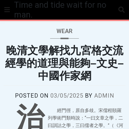
Time and tide wait for no
Skip
to
man.
content
WEAR
晚清文學解找九宮格交流
經學的道理與能夠–文史–
中國作家網
POSTED ON
03/05/2025
BY
ADMIN
治
經門徑，原自多歧。宋儒程頤羅
列學術門類時說：“一曰文章之學，二
曰訓詁之學，三曰儒者之學。”（《河