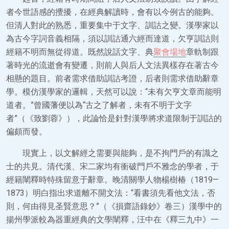
者今世語感的攪擾，在經典解讀時，會有以今例古的能夠。
但清人對此的熟悉，重要集中于文字、訓詁之變。漢學家以
為古今字詞音義相隔，須以訓詁通六經而達道，欠亨訓詁則
經籍不明而無從得道。既然說話文字、典
聚會場地
章軌制跟
著時光的流逝會有變遷，則前人與后人文法異樣存在著古今
相懸的題目。前者需求借助訓詁考證，后者則需求借助辭章
學。模仿漢學家的邏輯，天然可以說：“未有欠亨文章而能明
道者。”曾國藩便以為“古之了解者，未有不明于文字
者”（《致劉蓉》），此論恰是針對漢學將求道限制于訓詁的
偏頗而發。
現實上，以文解經之需要與能夠，是不拘門戶的有識之
士的共見。清代漢、宋二家均有衝破門戶不雅念的學者，于
經籍闡釋時特殊留意于辭章。晚清關學人物楊樹椿（1819—
1873）明白指出求道離不開文法：“看書須先看他文法，否
則，何由得見圣賢意思？”（《損齋語錄鈔》卷三）漢學中的
揚州學派較為器重經典的文學闡釋，汪中在《釋三九中》一