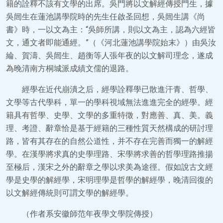
籍的詮釋不該有文學的出席。吳門將以文解經傳授門生，據
吳闿生在蓮池講學院時的先生任啟圣回想，吳闿生講《尚
書》時，一以文為主：“吳師所講，則以文為主，認為六經皆
文，通文者即能通經。”（《河北蓮池講學院始末》）由吳汝
綸、賀濤、吳闿生、趙衡等人張年夜的以文解司理念，遂成
為晚清南方桐城派成績文儒的退路。
經學在近代崩潰之后，經學詮釋學已散進汗青、哲學、
文學等古代學科，單一的學科視域無法進進完全的經學。經
籍具有哲學、史學、文學的多重特徵，對應善、真、美。義
理、考證、辭章恰是基于經籍的三種性質天然構成的研討理
路，皆有其存在的自然公道性，并不存在完善而獨一的解經
學。在漢學將求真的史學理路、宋學將求善的哲學理路推揚
至極后，漢宋之外的辭章之學以求美為途徑。假如說古文經
學是史學的解經學，宋明理學是哲學的解經學，晚清回復的
以文解經傳統則可謂文學的解經學。
（作者系安徽師范年夜學文學院傳授）