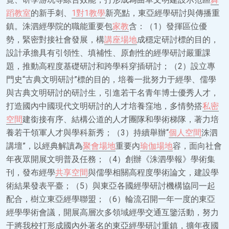
蹈教室
的新手刺、
1對1教學
新亮點，東亞經學研討與傳播重
鎮。洙泗經學院的職能重要包
家教
含：（1）發揮區位優
勢，緊密對接社會發展，構
講座場地
成穩定研討標的目的，
設計承擔具有引領性、填補性、原創性的經學研討嚴重課
題，推動高程度基礎研討和跨學科穿插研討；（2）設立專
門史“古典文明研討”標的目的，培養一批努力于經學、儒學
與古典文明研討的研討生，引進若干名青年博士優秀人才，
打造國內中國現代文明研討的人才培養窪地，多情勢搭
私密
空間
建銜接有序、結構公道的人才團隊和學術梯隊，著力培
養若干領軍人才與學科新秀；（3）持續舉辦“
個人空間
洙泗
講壇”，以經典解讀為
聚會場地
重要內
瑜伽場地
容，面向社會
年夜眾開展文明普及任務；（4）創辦《洙泗學報》學術集
刊，發布經學
共享空間
與儒學相關高程度學術論文，建設學
術結果發表平臺；（5）與東亞各國經學研討機構協同一起
配合，樹立東亞經學聯盟；（6）輪流召開一年一度的東亞
經學學術會議，開展高層次多領域經學交通互鑒活動，努力
于將我校打形成國內外著名的東亞經學研討重鎮，擴年夜國