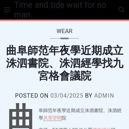
Time and tide wait for no
Skip
to
man.
content
WEAR
曲阜師范年夜學近期成立
洙泗書院、洙泗經學找九
宮格會議院
POSTED ON
03/04/2025
BY
ADMIN
曲
阜師范年夜學近期成立洙泗書院、洙泗經
學
共享空間
院