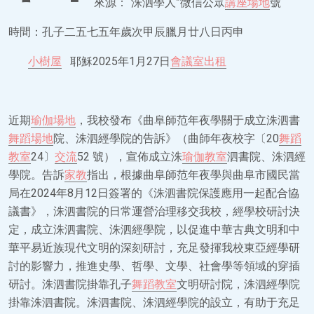
來源：“洙泗學人”微信公眾
講座場地
號
時間：孔子二五七五年歲次甲辰臘月廿八日丙申
小樹屋
耶穌2025年1月27日
會議室出租
近期
瑜伽場地
，我校發布《曲阜師范年夜學關于成立洙泗書
舞蹈場地
院、洙泗經學院的告訴》（曲師年夜校字〔20
舞蹈
教室
24〕
交流
52 號），宣佈成立洙
瑜伽教室
泗書院、洙泗經
學院。告訴
家教
指出，根據曲阜師范年夜學與曲阜市國民當
局在2024年8月12日簽署的《洙泗書院保護應用一起配合協
議書》，洙泗書院的日常運營治理移交我校，經學校研討決
定，成立洙泗書院、洙泗經學院，以促進中華古典文明和中
華平易近族現代文明的深刻研討，充足發揮我校東亞經學研
討的影響力，推進史學、哲學、文學、社會學等領域的穿插
研討。洙泗書院掛靠孔子
舞蹈教室
文明研討院，洙泗經學院
掛靠洙泗書院。洙泗書院、洙泗經學院的設立，有助于充足