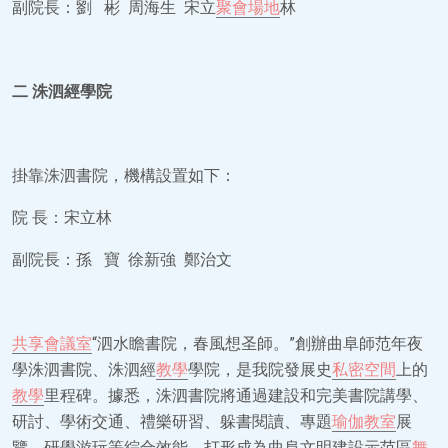
副院長：劉 彬 周海生 宋立
聚會場地
林
二
洙泗經學院
掛靠洙泗書院，機構設置如下：
院 長：宋立林
副院長：孫 寶 徐新強 鄭治文
共享會議室
“泗水瞻書院，春風想圣師。”創辦曲阜師范年夜
學洙泗書院、洙泗經
教學
學院，是我院發展史
私密空間
上的
教學
里程碑。據悉，洙泗書院將通過建設和完美書院講學、
研討、學術交通、禮樂研習、躲書閱讀、專題
瑜伽教室
展
覽、研學游玩等綜合效能，打形成為曲阜文明建設示范區
舞