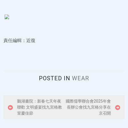
責任編輯：近復
POSTED IN
WEAR
P
鵝湖書院：新春七天年夜
國際儒學聯合會2025年會
聯歡 文明盛宴找九宮格教
長辦公會找九宮格分享在
o
室慶佳節
京召開
s