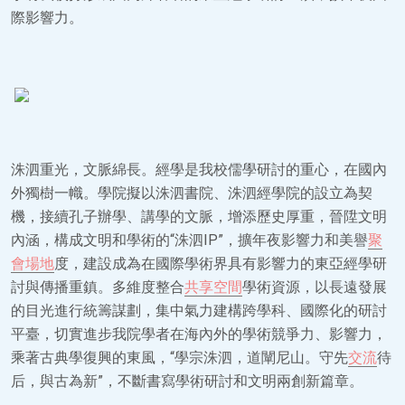
際影響力。
洙泗重光，文脈綿長。經學是我校儒學研討的重心，在國內
外獨樹一幟。學院擬以洙泗書院、洙泗經學院的設立為契
機，接續孔子辦學、講學的文脈，增添歷史厚重，晉陞文明
內涵，構成文明和學術的“洙泗IP”，擴年夜影響力和美譽
聚
會場地
度，建設成為在國際學術界具有影響力的東亞經學研
討與傳播重鎮。多維度整合
共享空間
學術資源，以長遠發展
的目光進行統籌謀劃，集中氣力建構跨學科、國際化的研討
平臺，切實進步我院學者在海內外的學術競爭力、影響力，
乘著古典學復興的東風，“學宗洙泗，道闡尼山。守先
交流
待
后，與古為新”，不斷書寫學術研討和文明兩創新篇章。