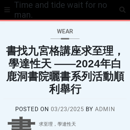
Time and tide wait for no
Skip
to
man.
content
WEAR
書找九宮格講座求至理，
學達性天 ——2024年白
鹿洞書院曬書系列活動順
利舉行
POSTED ON
03/23/2025
BY
ADMIN
求至理，學達性天