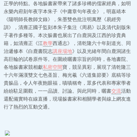
正學的特點。各地躲書家帶來了諸多珍稀的儒家經典，如明
永樂內府刻年夜字本朱子《中庸章句年夜全》，明嘉靖本
《陽明師長教師文錄》，朱墨雙色批注明萬歷《易經旁
訓》，清雍正國子監刻本朱子集注《周易》以及清代刻版朱
子著作多種等。本次躲書也展出了白鹿洞及江西的珍貴典
籍，如清雍正《江
教學
西通志》，清乾隆六十年刻道光、同
治遞修本《白鹿書院志
講座場地
》以及光緒年間白鹿洞諸生
高巨輪的試卷原件等。在圍繞曬書宗旨的同時，各地書院、
各地躲書家競相獻
私密空間
寶，競呈異彩，展現了清乾隆三
十六年滿漢雙文七色圣旨、梅光羲《六道集節要》底稿等珍
貴躲品，令人年夜飽眼福，嘖嘖稱奇，眾多代表和專家學者
紛紛駐足圍觀，一一品讀、討論。與此同時，曬書
交流
活動
還配備實時在線直播，現場躲書家和相關學者與線上網友進
行了熱烈的互動交通。