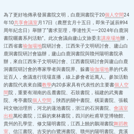
為了更好地傳承發展書院文明，白鹿洞書院于20
個人空間
24
年10
共享會議室
月17日（農歷玄月十五日，即朱子誕辰894
周年紀念日）舉辦了“書求至理，學達性天——2024年白鹿洞
書院曬書系列活動”。此次會議由廬山文旅委主
講座場地
辦，
江西省書
瑜伽場地
院研討會、江西朱子文明研討會、廬山白
鹿洞書院研討會協辦，廬山白鹿洞書院與贛州陽明書院承
辦，來自江西朱子文明研討會、江西書院研討會與廬山白鹿
洞書院研討會的專家學者與書院界、躲書
瑜伽場地
界的代表
近百人，會議進行現場直播，線上參會者近萬人。參加活動
的書院代表來自國
教學
內20多家具有代表性的主要書
個人空
間
院，重要有湖南的岳麓書院、石鼓書院，福建的武夷書
院、考亭書院
個人空間
，陜西的關中書院、橫渠書院、張載
祠文物治理所，河北的蓮池書院，浙江的石洞書院、
會議室
出租
萬松書院，江蘇的東林書院，四川的杜甫草堂博物館、
貴州的孔學堂、修文陽明書院，江西上饒的鵝湖書院
舞蹈教
室
、信江書院、吉安的白鷺洲書院、贛州的陽明書院、貴溪