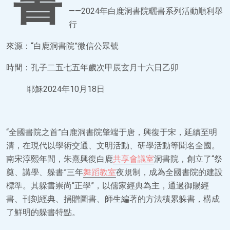
書
——2024年白鹿洞書院曬書系列活動順利舉
行
來源：“白鹿洞書院”微信公眾號
時間：孔子二五七五年歲次甲辰玄月十六日乙卯
耶穌2024年10月18日
“全國書院之首”白鹿洞書院肇端于唐，興復于宋，延續至明
清，在現代以學術交通、文明活動、研學活動等聞名全國。
南宋淳熙年間，朱熹興復白鹿
共享會議室
洞書院，創立了“祭
奠、講學、躲書”三年
舞蹈教室
夜規制，成為全國書院的建設
標準。其躲書崇尚“正學”，以儒家經典為主，通過御賜經
書、刊刻經典、捐贈圖書、師生編著的方法積累躲書，構成
了鮮明的躲書特點。