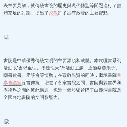
表主要見解，就傳統書院的歷史與現代轉型等問題進行了熱
烈充足的討論，提出了
家教
許多富有啟發的主要觀點。
書院是中華優秀傳統文明的主要源頭和載體。本次曬書系列
活動以“書求至理、學達性天”為活動主題，通過祭奠朱子、
曬書賞書、座談會等情勢，在致敬先賢的同時，繼承書院
共
享會議室
躲書傳統，增進了各家書院之間、書院與躲書界和
學術界之間的彼此溝通，也進一個步驟晉陞了白鹿洞書院及
全國各地書院的文明影響力。