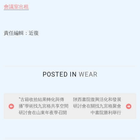
會議室出租
責任編輯：近復
POSTED IN
WEAR
P
“古籍收拾結果轉化與傳
陜西書院復興活化和發展
播”學術找九宮格共享空間
研討會在關找九宮格聚會
o
研討會在山東年夜學召開
中書院勝利舉行
s
t
n