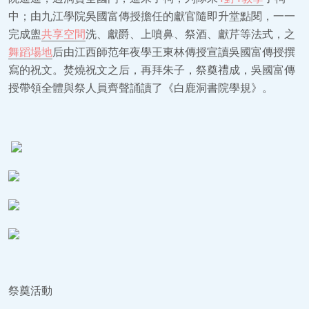
中；由九江學院吳國富傳授擔任的獻官隨即升堂點閱，一一
完成盥
共享空間
洗、獻爵、上噴鼻、祭酒、獻芹等法式，之
舞蹈場地
后由江西師范年夜學王東林傳授宣讀吳國富傳授撰
寫的祝文。焚燒祝文之后，再拜朱子，祭奠禮成，吳國富傳
授帶領全體與祭人員齊聲誦讀了《白鹿洞書院學規》。
祭奠活動