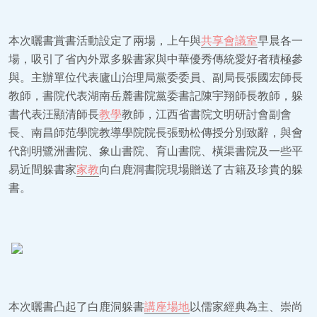
本次曬書賞書活動設定了兩場，上午與
共享會議室
早晨各一
場，吸引了省內外眾多躲書家與中華優秀傳統愛好者積極參
與。主辦單位代表廬山治理局黨委委員、副局長張國宏師長
教師，書院代表湖南岳麓書院黨委書記陳宇翔師長教師，躲
書代表汪顯清師長
教學
教師，江西省書院文明研討會副會
長、南昌師范學院教導學院院長張勁松傳授分別致辭，與會
代剖明鷺洲書院、象山書院、育山書院、橫渠書院及一些平
易近間躲書家
家教
向白鹿洞書院現場贈送了古籍及珍貴的躲
書。
本次曬書凸起了白鹿洞躲書
講座場地
以儒家經典為主、崇尚