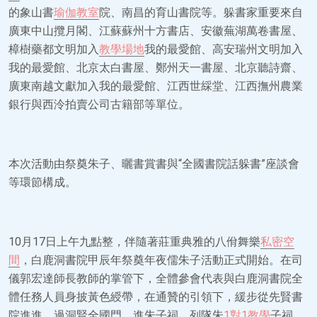
的象山書
瑜伽教室
院、南昌的育山書院等。躲書家重要來自
廣東中山攬月閣、江蘇蘇州十方書店、安徽蕪湖萬卷書屋、
樟樹藥都文明加入
教學場地
我的最愛館、高安瑞州文明加入
我的最愛館、北京太白書屋、鄭州天一書屋、北京聽詩齋、
廣東南越文獻加入我的最愛館、江西世綵堂、江西撫州農業
銀行與西泠拍賣公司古籍部等單位。
本次活動由祭奠朱子、曬書賞書與“全國書院話躲書”座談會
等環節構成。
10月17日上午九點整，伴隨著莊重典雅的八佾舞樂
私密空
間
，白鹿洞書院甲辰年祭奠年夜儒朱子活動正式開始。在司
儀郭宏達師長教師的掌管下，全體參會代表與白鹿洞書院全
體任務人員身披黃色綬帶，在通贊的引領下，緩步從先賢書
院進進，過洞賢全國門，進朱子祠，列隊朱
1對1教學
子祠