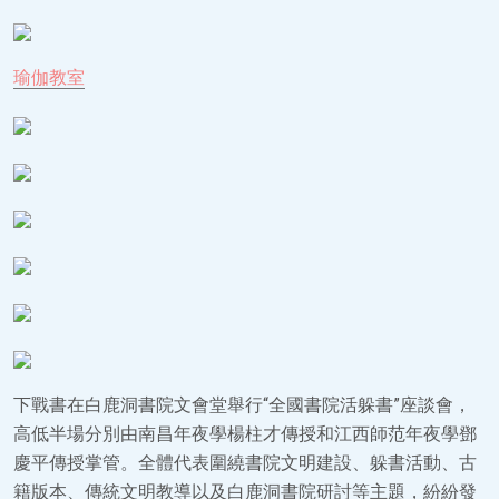
瑜伽教室
下戰書在白鹿洞書院文會堂舉行“全國書院活躲書”座談會，
高低半場分別由南昌年夜學楊柱才傳授和江西師范年夜學鄧
慶平傳授掌管。全體代表圍繞書院文明建設、躲書活動、古
籍版本、傳統文明教導以及白鹿洞書院研討等主題，紛紛發