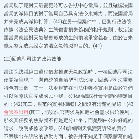
當局耽于應對天氣變更時可以告狀中心當局，並且確認法國
當局的減排目的對于當局自己具有法令束縛力，而法國當局
并未完成其減排打算。(40)在另一個案件中，巴黎行政法院
依據《法公民法典》生態傷害損失義務的相干規則，裁定法
國當局應當對天氣變更形成的生態損壞承當義務，由於它未
能完整完成其設定的溫室氣體減排目的。(41)
(二)回應型司法的政策效能
當法院決議經由過程個案推進天氣政策時，一種回應型司法
便開端呈現了。與傳統的自治型司法比擬，回應型司法重要
特色有三個：其一，法令規范在司法中獲得實用是由於它們
可以領導法官完成國民小我、公私組織或社會全體的特定目
的；(42)其二，規范的實用和制訂之間沒有清楚的界線；(43
會議室出租
)其三，假如法官需求為回應社會需求供給便利，
那么其任務的焦點就不再是定分止爭，而是明白公共好處的
請求，說明或修改政策。(44)詳細到天氣變更訴訟的實行，
不丟臉出在訴訟的啟動方面，被告并不知足于個案膠葛的處