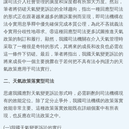
讓司法介入社會管理的廣度和深度都有所加大力度。然后，
筆者將切磋天氣變更訴訟的全球趨向，指出一種回應型司法
的形式正在跟著越來越多的勝訴案例而呈現，即司法機構在
法令實用息爭釋中優先確保完成本質公理，為此不吝就義法
令實用分歧性地尋求。⑧這種回應型司法更多試圖推進天氣
政策的制訂和履行。顯然，我國司法機關在介入天氣管理時
采取了一種很是奇特的形式，其將來的成長和改良也必需在
這一條件下切磋。最后，筆者將指出，我國天氣變更訴訟的
將來成長中一個主要挑釁在于若何把不具有法令拘謹力的天
氣政策應用于司法實行。
二、天氣政策落實型司法
思慮我國應對天氣變更訴訟形式時，必需斟酌到司法機構現
有的效能定位。除了定分止爭外，我國司法機構的政策落實
效能非常主要。這種政策落實效能既在詳細個案中有所表
現，也反應在司法政策之中。
(一)我國天氣變更訴訟的實行