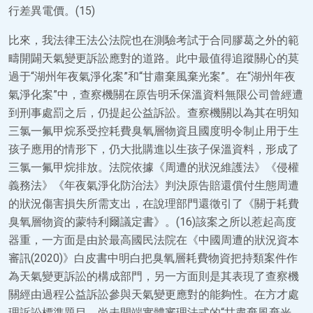
行差異電價。(15)
比來，我法律王法公法院也在測驗考試于合同膠葛之外的範
疇開闢天氣變更訴訟應對的道路。此中最值得追蹤關心的莫
過于“湖州年夜氣淨化案”和“甘肅棄風棄光案”。在“湖州年夜
氣淨化案”中，查察機關在原告明禾保溫資料無限公司曾經遭
到刑事處罰之后，仍提起公益訴訟。查察機關以為其在明知
三氯一氟甲烷系受控耗費臭氧層物資且國度明令制止用于生
孩子應用的情形下，仍大批購進以生孩子保溫資料，形成了
三氯一氟甲烷排放。法院依據《周遭的狀況維護法》《侵權
義務法》《年夜氣淨化防治法》判決原告賠還償付生態周遭
的狀況傷害損失所需支出，在說理部門還徵引了《關于耗費
臭氧層物資的蒙特利爾議定書》。(16)該案之所以惹起高度
器重，一方面是由於最高國民法院在《中國周遭的狀況資本
審訊(2020)》白皮書中明白把臭氧層耗費物資把持類案件作
為天氣變更訴訟的構成部門，另一方面則是其表現了查察機
關經由過程公益訴訟參與天氣變更應對的能夠性。在方才處
理訴訟標準題目、尚未開端實體審理法式的“甘肅棄風棄光