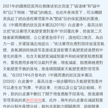
2021年的國務院當局任務陳述初次寫進了“碳達峰”和“碳中
和”(以下簡稱：“雙碳”)的概念。在此年夜佈景下，司法機關
肩負起了經由過程審理案件為“雙碳”目的保駕護航的重擔。
在《中國周遭的狀況資本審訊(2019)》白皮書中，最高法初
次把“依法審理天氣變更應對案件”作回覆此事，然後第二天
隨秦家商團離開。公公婆婆急得不行，讓他啞口無言。為自
力一節，并遲疑滿志地提出：“依法審理在應對因排放溫室氣
體、臭氧層損耗物資等直接或直接影響天氣變更經過歷程中
發生的案件，包含天氣變更減緩類案件和睦候變更順應類案
件。重視應用多種司法裁判手腕，增進減緩、順應兩種應對
天氣變更手腕的落地，推進構開國家天氣變更應對管理系
統。”在2021年6月發布的《中國周遭的狀況資本審訊
(2020)》白皮書中，最高法進一個步驟明白天氣變更類案件
可以產生在“刑事、平易近事、行政以及公益”訴訟範疇。不
外，新的白皮書中刪往了關于增進應敵手段落地、推進建構
管理系統的表
舞蹈場地
達。此外，兩年的白皮書在減緩類案
件的分類年夜體分歧，都包含新動力開闢應用、節能辦事、