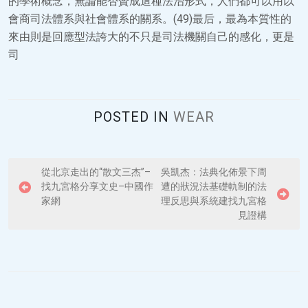
的學術概念，無論能否贊成這種法治形式，人們都可以用以
會商司法體系與社會體系的關系。(49)最后，最為本質性的
來由則是回應型法誇大的不只是司法機關自己的感化，更是
司
POSTED IN
WEAR
P
從北京走出的“散文三杰”–
吳凱杰：法典化佈景下周
找九宮格分享文史–中國作
遭的狀況法基礎軌制的法
o
家網
理反思與系統建找九宮格
s
見證構
t
n
a
v