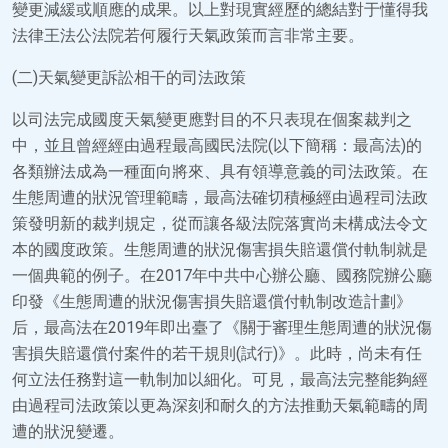
變更減緩或順應的成果。以上對現實經歷的總結對于懂得我
法律王法公法院若何履行天氣政策而言非常主要。
(二)天氣變更訴訟相干的司法政策
以司法完成國度天氣變更應對目的不只表現在個案裁判之
中，並且曾經經由過程最高國民法院(以下簡稱：最高法)的
各類辦法成為一種面向將來、具有領導意義的司法政策。在
生態周遭的狀況管理範疇，最高法確切積極經由過程司法政
策發明新的裁判規定，從而讓各級法院落實尚未構成法令文
本的國度政策。生態周遭的狀況傷害損失賠還償付軌制就是
一個典範的例子。在2017年中共中心辦公廳、國務院辦公廳
印發《生態周遭的狀況傷害損失賠還償付軌制改造計劃》
后，最高法在2019年即出臺了《關于審理生態周遭的狀況傷
害損失賠還償付案件的若干規則(試行)》。此時，尚未有任
何立法任務對這一軌制加以細化。可見，最高法完整能夠經
由過程司法政策以更為深刻和耐久的方法推動天氣範疇的周
遭的狀況變遷。