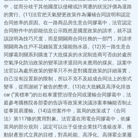
中，從而分歧于其他國度以侵權或許周遭的狀況評價為退路
的實行。(11)法官把天氣變更政策作為彌補合同說明和認定
合同效率的原因。在一路商品房生意合同膠葛中，法官認定
合同附件中的節能信息公示既然是國度政策的請求，就不該
該說明為技巧尺度，而是開闢商合同任務的一部門，并請求
開闢商為住戶不花錢裝置太陽能熱水器。(12)另一路生意合
同膠葛則關系到購進了大批煤炭的水泥制造商可否由於處所
空氣淨化防治政策的變革請求退回尚未應用的煤炭。該案中
法官以為處所政策的變革只不外是對國度政策的詳細落實，
自己沒有設置新的限制，所以不克不及組成合同法上的形式
變革，從而謝絕了被告的懇求。(13)在大批觸及高淨化排放
car (“黃標車”)的出租車運營治理合同或運輸合同膠葛中，法
庭參考國務院各部委的告訴等政策來決議涉案車輛能否制止
從事貿易運輸。(14)這些案件中，當局的政策成了《合同
法》第117條的實用對象。法官還在用電合同膠葛中，依據
當局的部分規則，認定可以出于促使企業技巧進級改革、推
動財產形式立異的目標，對高耗能、高淨化、高揮霍企業履