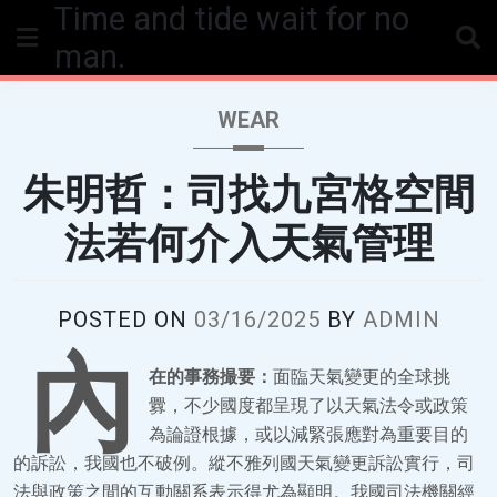
Time and tide wait for no
Skip
to
man.
content
WEAR
朱明哲：司找九宮格空間
法若何介入天氣管理
POSTED ON
03/16/2025
BY
ADMIN
內
在的事務撮要：
面臨天氣變更的全球挑
釁，不少國度都呈現了以天氣法令或政策
為論證根據，或以減緊張應對為重要目的
的訴訟，我國也不破例。縱不雅列國天氣變更訴訟實行，司
法與政策之間的互動關系表示得尤為顯明。我國司法機關經