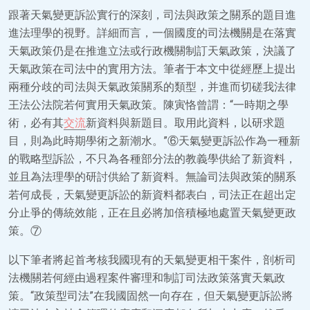
跟著天氣變更訴訟實行的深刻，司法與政策之關系的題目進
進法理學的視野。詳細而言，一個國度的司法機關是在落實
天氣政策仍是在推進立法或行政機關制訂天氣政策，決議了
天氣政策在司法中的實用方法。筆者于本文中從經歷上提出
兩種分歧的司法與天氣政策關系的類型，并進而切磋我法律
王法公法院若何實用天氣政策。陳寅恪曾謂：“一時期之學
術，必有其
交流
新資料與新題目。取用此資料，以研求題
目，則為此時期學術之新潮水。”⑥天氣變更訴訟作為一種新
的戰略型訴訟，不只為各種部分法的教義學供給了新資料，
並且為法理學的研討供給了新資料。無論司法與政策的關系
若何成長，天氣變更訴訟的新資料都表白，司法正在超出定
分止爭的傳統效能，正在且必將加倍積極地處置天氣變更政
策。⑦
以下筆者將起首考核我國現有的天氣變更相干案件，剖析司
法機關若何經由過程案件審理和制訂司法政策落實天氣政
策。“政策型司法”在我國固然一向存在，但天氣變更訴訟將