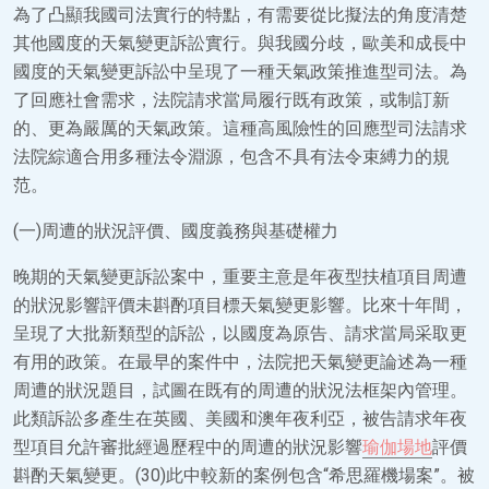
為了凸顯我國司法實行的特點，有需要從比擬法的角度清楚
其他國度的天氣變更訴訟實行。與我國分歧，歐美和成長中
國度的天氣變更訴訟中呈現了一種天氣政策推進型司法。為
了回應社會需求，法院請求當局履行既有政策，或制訂新
的、更為嚴厲的天氣政策。這種高風險性的回應型司法請求
法院綜適合用多種法令淵源，包含不具有法令束縛力的規
范。
(一)周遭的狀況評價、國度義務與基礎權力
晚期的天氣變更訴訟案中，重要主意是年夜型扶植項目周遭
的狀況影響評價未斟酌項目標天氣變更影響。比來十年間，
呈現了大批新類型的訴訟，以國度為原告、請求當局采取更
有用的政策。在最早的案件中，法院把天氣變更論述為一種
周遭的狀況題目，試圖在既有的周遭的狀況法框架內管理。
此類訴訟多產生在英國、美國和澳年夜利亞，被告請求年夜
型項目允許審批經過歷程中的周遭的狀況影響
瑜伽場地
評價
斟酌天氣變更。(30)此中較新的案例包含“希思羅機場案”。被