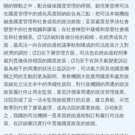
關的聯動之中，配合確保國度管理的睜開。顧培東曾將司法
在國度管理中的感化高度歸納綜合為三點：把司法本能機能
融進國度管理和社會成長的政治效能；妥當處置息爭決社會
變更中的社會牴觸和膠葛；在社會轉型中建構和形塑社會構
造和社會關系。(21)詳細到各個分歧的範疇，在經濟成長方
面，最高法一向在經由過程議事軌制構成的司法政策介入對
經濟的調控；(22)在下層管理方面，司法也在經由過程刑事
裁判貫徹保持穩固的國度政策；(23)至于在與天氣變更訴訟
最為相干的周遭的狀況公益訴訟中，司法氣力與其他國度機
關之間的互動則更為顯明。查察機關大批應用國度和處所政
策細化立法文本中的準繩性規則，對行政機關的周遭的狀況
政策履行停止周全監視，甚至評價著周遭的狀況管理後果。
法院則成了這一法令監視效能實行的后盾，建立典範、示范
教導則代替了膠葛處理，成為法院的重要效能。(24)換言
之，我國的司法機關一貫承當經由過程制訂和履行司法政
策、在詳細審訊實行中貫徹國度政策的效能。