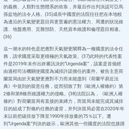
的義務、人類對生態體系的依靠，并最后作出判決認可亞馬
孫盆地的法令人格。(35)成長中國度的法院往往把在本地較
為邊沿的天氣變更題目與更普遍的憲法權力、周遭的狀況維
護、地盤應用、災難預防、天然資本維護和倫理題目相連。
(36)
這一潮水的特色是把應對天氣變更闡釋為一種國度的法令任
務，請求國度采取更積極的天氣政策。(37)此時的代表性案
件是2019年末作出終審訊決的“Urgenda案”，該案是首個經
由過程司法機關使國度為減排許諾擔任的案件。被告主意荷
蘭當局由於天氣變更應對不力而未能盡到《荷蘭平易近法
典》中規則的留意任務，從而招致了對《歐洲人權條約》第
2條和第8條所維護權力的侵略。(38)法院以為，《歐洲人權
條約》對荷蘭當局有直接的束縛力，而當局未能完成其減排
目的組成了對條約任務的違背，并判決當局必需在2020年年
末以前把碳排放下降至1990年排放量的75％以下。遭
到“Urgenda案”判決的啟示，歐洲其他一些國度的法院也接踵