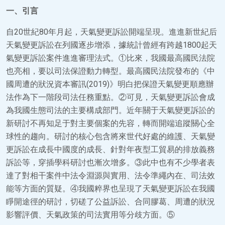
一、引言
自20世紀80年月起，天氣變更訴訟開端呈現。進進新世紀后
天氣變更訴訟在列國逐步增添，據統計曾經有跨越1800起天
氣變更訴訟案件進進審理法式。①比來，我國最高國民法院
也亮相，要以司法保證動力轉型。最高國民法院發布的《中
國周遭的狀況資本審訊(2019)》明白把保證天氣變更順應辦
法作為下一階段司法任務重點。②可見，天氣變更訴訟會成
為我國生態司法的主要構成部門。近年關于天氣變更訴訟的
新研討不再知足于對主要個案的先容，轉而開端追蹤關心全
球性的趨向。研討的核心包含將來世代好處的維護、天氣變
更訴訟在成長中國度的成長、針對年夜型工貿易的排放義務
訴訟等，穿插學科研討也漸次增多。③此中也有不少學者表
達了對相干案件中法令淵源與實用、法令準繩內在、司法效
能等方面的質疑。④我國粹界也呈現了天氣變更訴訟在我國
睜開途徑的研討，切磋了公益訴訟、合同膠葛、周遭的狀況
影響評價、天氣政策的司法實用等分歧方面。⑤