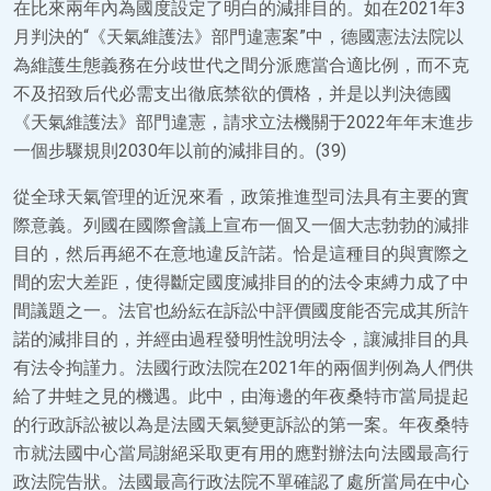
在比來兩年內為國度設定了明白的減排目的。如在2021年3
月判決的“《天氣維護法》部門違憲案”中，德國憲法法院以
為維護生態義務在分歧世代之間分派應當合適比例，而不克
不及招致后代必需支出徹底禁欲的價格，并是以判決德國
《天氣維護法》部門違憲，請求立法機關于2022年年末進步
一個步驟規則2030年以前的減排目的。(39)
從全球天氣管理的近況來看，政策推進型司法具有主要的實
際意義。列國在國際會議上宣布一個又一個大志勃勃的減排
目的，然后再絕不在意地違反許諾。恰是這種目的與實際之
間的宏大差距，使得斷定國度減排目的的法令束縛力成了中
間議題之一。法官也紛紜在訴訟中評價國度能否完成其所許
諾的減排目的，并經由過程發明性說明法令，讓減排目的具
有法令拘謹力。法國行政法院在2021年的兩個判例為人們供
給了井蛙之見的機遇。此中，由海邊的年夜桑特市當局提起
的行政訴訟被以為是法國天氣變更訴訟的第一案。年夜桑特
市就法國中心當局謝絕采取更有用的應對辦法向法國最高行
政法院告狀。法國最高行政法院不單確認了處所當局在中心