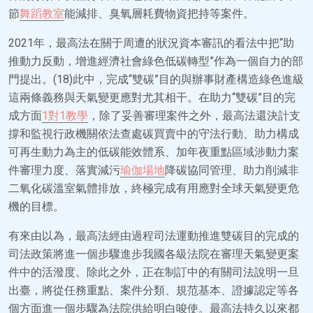
節
舞蹈教室
能減排、臭氧層耗費物資把持等案件。
2021年，最高法在關于周遭的狀況資本審訊的看法中把“助
推動力反動，增進經濟社會綠色低碳轉型”作為一個自力的部
門提出。(18)此中，完成“雙碳”目的與辦事財產構造綠色進級
這兩條義務與天氣變更應對尤其相干。在助力“雙碳”目的完
成方面
1對1教學
，除了妥善審理案件之外，最高法還決計支
撐和監視行政機關依法查處碳買賣中的守法行動、助力構成
可再生動力為主的低碳能效體系、加年夜重點區域涉動力案
件審理力度、落實減污
瑜伽場地
降碳協同管理、助力削減非
二氧化碳溫室氣體排放，終極完成有用應對全球天氣變更危
機的目標。
有來由以為，最高法經由過程司法運動推進雙碳目的完成的
司法政策將進一個步驟進步我國各級法院在審理天氣變更案
件中的活潑度。除此之外，正在制訂中的有關司法說明一旦
出臺，將從任務重點、案件分類、規范基本、證據認定等各
個方面進一個步驟為法院供給明白唆使。最高法持久以來都