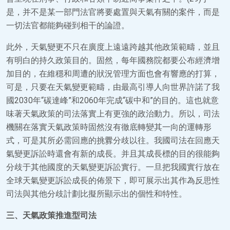
是，并不是某一部門法官將要處置與天氣有關的案件，而是
一切法官都能夠碰到相干的論證。
此外，天氣變更不只在廣度上遠遠跨越其他政策範疇，並且
有明白的持久政策目的。固然，每年國務院都要公布經濟增
加目的，在維穩和周遭的狀況管理方面也會有響應的打算，
可是，只要在天氣變更範疇，由最高引導人向世界許諾了我
國2030年“碳達峰”和2060年完成“碳中和”的目的。這也就意
味著天氣政策的司法落實上有更強的政治動力。所以，司法
機關在落實天氣政策時固然沒有徹底轉變其一向的運轉形
式，可是其所必需回應的挑釁分歧以往。我國司法在回應天
氣變更訴訟時還會有新的成長。并且其成長標的目的很能夠
分歧于其他國度的天氣變更訴訟實行。一旦把我國實行放在
全球天氣變更訴訟成長的佈景下，即可展示出其作為反思性
司法與其他分歧計劃比擬所顯示出的個性和特性。
三、天氣政策推進型司法