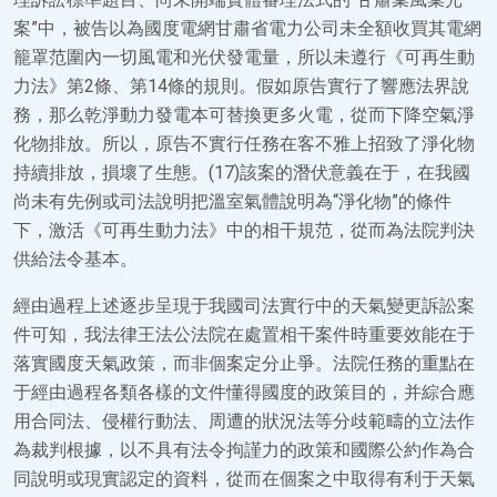
案”中，被告以為國度電網甘肅省電力公司未全額收買其電網
籠罩范圍內一切風電和光伏發電量，所以未遵行《可再生動
力法》第2條、第14條的規則。假如原告實行了響應法界說
務，那么乾淨動力發電本可替換更多火電，從而下降空氣淨
化物排放。所以，原告不實行任務在客不雅上招致了淨化物
持續排放，損壞了生態。(17)該案的潛伏意義在于，在我國
尚未有先例或司法說明把溫室氣體說明為“淨化物”的條件
下，激活《可再生動力法》中的相干規范，從而為法院判決
供給法令基本。
經由過程上述逐步呈現于我國司法實行中的天氣變更訴訟案
件可知，我法律王法公法院在處置相干案件時重要效能在于
落實國度天氣政策，而非個案定分止爭。法院任務的重點在
于經由過程各類各樣的文件懂得國度的政策目的，并綜合應
用合同法、侵權行動法、周遭的狀況法等分歧範疇的立法作
為裁判根據，以不具有法令拘謹力的政策和國際公約作為合
同說明或現實認定的資料，從而在個案之中取得有利于天氣