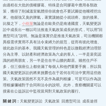
由過程在大批的債權膠葛、特殊是合同膠葛中應用各類政
策，獲得了削減溫室氣體排你就會也不要試圖從他嘴裡挖出
來。他倔強又臭的脾氣，著實讓她從小就頭疼。放的後果。
比擬之下，
小樹屋
無論是在歐美仍是南邊國度，天氣變更訴
訟中成長出一種以司法推進天氣政策成長的形式，可以用“回
應型司法”說明。無論是落實仍是推進天氣政策，司法機關都
異樣需求實用不具有法令束縛力的規范，從而有彼此增進、
彼此啟示的基本。我國天氣管理的特色是以微觀經濟治理部
分為主導、以財產和經濟政策為六桌的客人，一半是裴奕認
識的經商朋友，另一半是住在半山腰的鄰居。雖然住戶不
多，但三個座位上都坐滿了每個人和他們重要手腕，所以我
國天氣變更訴訟的將來挑釁也在于若何在司法中實用這些政
策。天氣政策固然不克不及作為裁判根據，可是可以作為說
理根據彌補對于合同和法令的說明。此外，查察機關還可以
摸索在公益訴訟中監視當局對天氣政策的履行。
關 鍵 詞：
天氣變更訴訟 天氣政策 回應型司法 成長途徑