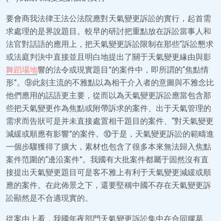
要會商我法律王法公法院應對天氣變更訴訟的實行，起首需
求處理的是界說題目。較早的研討把重點放在訴訟當事人和
法官對話語的應用上，把天氣變更訴訟限制在那些“訴訟懇求
或法庭判決中直接並且明白地提出了關于天氣變更緣由與影
舞蹈場地
響的法令或現實題目”的案件中，即所謂的“焦點情
形”。⑨此刻主流的不雅點以為相干介入者的意圖與不雅念比
他們應用的話語更主要，從而以為天氣變更訴訟應當包含那
些把天氣變更作為焦點或附帶訴求的案件、出于天氣管理的
需求而告狀可是并未直接處置相干題目的案件、“對天氣變更
減緩或順應有影響”的案件。⑩于是，天氣變更訴訟的範疇進
一個步驟獲得了擴大，素材也包含了很多本來無法歸入焦點
案件范圍的“邊沿案件”。我國有大批案件都屬于固然沒有直
接提出天氣變更題目可是客不雅上有利于天氣變更減緩或順
應的案件。在此佈景之下，還要堅稱中國不存在天氣變更訴
訟顯然是不合適現實的。
從案由上看，我國年夜部門天氣變更訴訟集中在合同膠葛