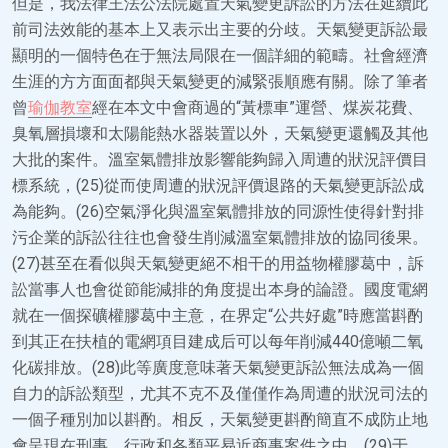
但是，我法律王法公法院處置天氣變更訴訟的方法在延續此
前司法效能的基本上又表示出主要的分歧。天氣變更訴訟最
顯明的一個特色在于無法局限在一個詳細的範疇。社會經濟
生涯的方方面面都與天氣變更的減緊張順應有關。除了筆者
曾
瑜伽教室
經在本文中會商過的“黃標車”運營、煤炭花費、
臭氧層損壞和太陽能熱水器裝置以外，天氣變更還觸及其他
大批的案件。溫室氣體排放影響能夠歸入周遭的狀況評價目
標系統，(25)從而使周遭的狀況評價退路的天氣變更訴訟成
為能夠。(26)空氣淨化與溫室氣體排放的同源性使得針對排
污企業的訴訟往往也會發生削減溫室氣體排放的協同後果。
(27)甚至在看似與天氣變更絕不相干的用益物權膠葛中，訴
訟當事人也會從節能減排的角度提出本身的論證。國度電網
就在一個探礦權膠葛中主意，在界定“公共好處”時應當斟酌
到其正在扶植的電網項目建成后可以每年削減440億噸二氧
化碳排放。(28)此等廣度意味著天氣變更訴訟無法成為一個
自力的訴訟類型，尤其不克不及僅僅作為周遭的狀況司法的
一個子種別加以斟酌。相反，天氣變更斟酌簡直不成防止地
會呈現在刑事、行政和各類平易近商事案件之中。(29)于