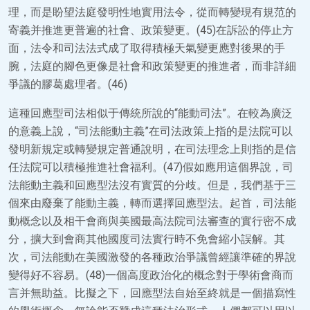
理，而是盼望法庭發明性地實用法令，從而轉變現有規范的
寄義并推進更普遍的社會、政策變更。(45)在訴訟的停止方
面，法令和司法法式成了取得積極天氣變更應對後果的手
腕，法庭的腳色更像是社會和政策變更的推進者，而非詳細
爭議的膠葛處理者。(46)
這種回應型司法相似于傳統所說的“能動司法”。在較為廣泛
的意義上說，“司法能動主義”在司法政策上指的是法院可以
發明新規定或轉變規定普通說明，在司法理念上則指的是信
任法院可以積極推進社會福利。(47)假如應用這個界說，司
法能動主義和回應型法沒有實質的分歧。但是，我們基于三
個來由廢棄了能動主義，轉而選擇回應型法。起首，司法能
動概念以及相干會商與美國最高法院司法審查的實行密不成
分，擴大到會商其他國度司法實行時不免會縮小誤解。其
次，司法能動在美國激發的各種政治爭議曾經讓準確的界說
變得好不容易。(48)一個高度政治化的概念對于學術會商而
言并無助益。比擬之下，回應型法自始至終就是一個描寫性