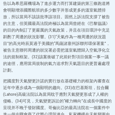
告以為希思羅機場為了進步運力而打算建築的第三條跑道將
會明顯增添國際航班的多少數字并形成更多的溫室氣體排
放，所以當局不該該批準該項目。固然上訴法院支撐了被告
的主意，但英國最高法院終極以為當局曾經在《巴黎協議》
的目的內制訂了更嚴厲的天氣政策，并且在項目環評中充足
斟酌了周遭的狀況影響。(31)“天氣作為一種周遭的狀況題
目”的高光時辰莫過于美國的“馬薩諸塞州訴聯邦環保署案”，
被告主意聯邦周遭的狀況署必需把溫室氣體歸入空氣淨化立
法的規制框架。(32)該案衝破了此前針對項目個案一事一議
的途徑，應用當局規制的氣力追求對天氣題目的更普遍處理
計劃。
把國度對天氣變更許諾的實行放在基礎權力的框架內審查在
近年中逐步成為一個顯明的趨向。(33)在巴基斯坦，拉合爾
(Lahore)高級法院以為當局耽于應對天氣變更形成了人權的
侵略。(34)可見，天氣變更訴訟的“權力轉向”在成長中國度的
呈現并不晚于發財國度。哥倫比亞的最高法院在一個案件中
進一個步驟會商了代際公理與連合、私家機構在天氣變更中