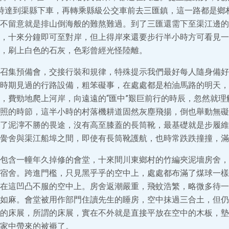
時達到渠縣下車，再轉乘縣級公交車前去三匯鎮，這一路都是鄉
不留意就是排山倒海般的難熬難過。到了三匯還需下至渠江邊的
，十來分鐘即可至對岸，但上得岸來還要步行半小時方可看見一
，刷上白色的石灰，色彩曾經光怪陸離。
召集預備會，交接行裝和規律，特殊提示我們最好每人隨身備好
時期見過的行路設備，粗笨礙事，在處處都是柏油馬路的明天，
，費勁地爬上河岸，向遠遠的“匯中”艱巨前行的時辰，忽然就理
照的時節，這半小時的村落機耕道固然灰塵飛揚，倒也舉動無礙
了泥濘不勝的畏途，沒有高至膝蓋的長筒靴，最基礎就是步履維
黌舍與渠江船埠之間，即使有長筒靴護航，也時常跌跌撞撞，滿
包含一幢年久掉修的會堂，十來間川東鄉村的竹編夾泥墻房舍，
宿舍。跨進門檻，只見黑乎乎的空中上，處處都布滿了煤球一樣的
在這凹凸不服的空中上。房舍返潮嚴重，飛蚊浩繁，略微多待一
如麻。會堂被用作部門住讀先生的睡房，空中抹過三合土，但仍
的床展，所謂的床展，實在不外就是直接平放在空中的木板，墊
家中帶來的被褥了。