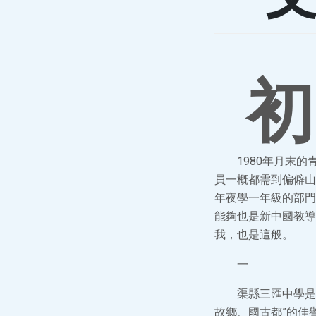
初
1980年月末
員一概都需到偏僻山
年夜學一年級的部門
能夠也是新中國教導
我，也是這般。
一
渠縣三匯中學是
故鄉、國古都”的佳