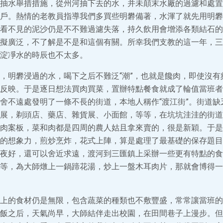
抽水舉措措施，從州河抽下去的水，并未顛末水廠的過濾和處置
戶。熱情的老教員指導我們多買些明礬備著，水渾了就先用明礬
看不見的泥沙仍是不不難過濾失落，持久飲用會增添各類結石的
擬廣泛，不了解是不是和這個有關。所幸我們支教的這一年，三
淀凈水的時辰也不太多。
，明礬浸過的水，喝下之后不難泛“潮”，也就是饞肉，即使沒有
反映。于是逐日想法買肉買菜，置辦特點餐食就成了輪值當班者
舍不遠處發明了一條不長的街道，本地人稱作“渡江街”。街道缺
展，剃頭店、藥店、雜貨展、小面館，等等，在坑坑洼洼的街道
肉案板，菜和肉都是四周的農人姑且拿來賣的，很是新穎。于是
的想象力，煎炒烹炸，花式上陣，算是處理了最基礎的保存題目
夜好，還可以舍近求遠，渡河到三匯鎮上采辦一些更有特點的食
等，為大師燉上一鍋蹄花湯，炒上一盤木耳肉片，那就會博得一
上的食材仍是無限，包含蔬菜的種類也不敷豐盛，常常讓當班的
飯之后，天氣尚早，大師結伴走出校園，在田間巷子上漫步。但