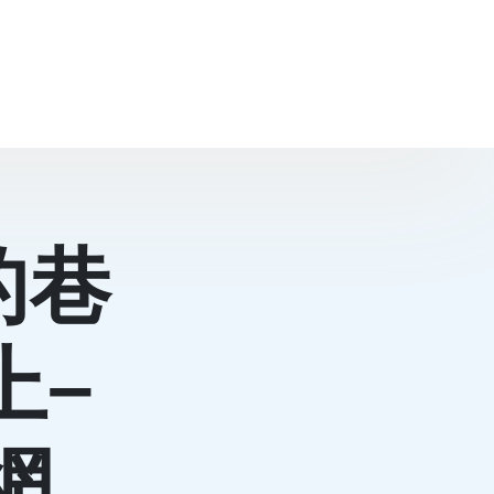
的巷
上–
網