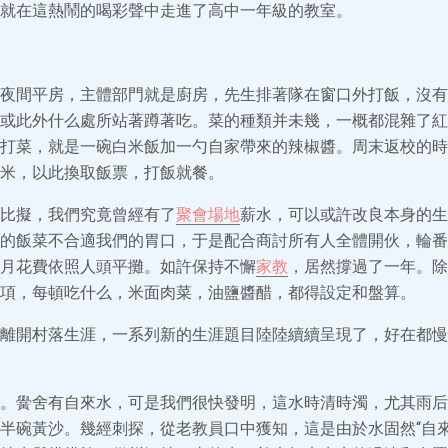
就在這熱鬧的喝彩聲中走進了高中一年級的教室。
夜間平房，主體部門就是廚房，先生排著隊在窗口外打飯，沒有
或此外什么處所站著蹲著吃。菜的種類并未幾，一概都混雜了紅
打菜，就是一碗白米飯加一勺自家帶來的辣椒醬。周末返校的時
米，以此換取飯票，打飯就餐。
比擬，我們究竟曾經有了
聚會場地
薪水，可以或許改良本身的生
的飯菜不合適我們的胃口，于是配合商討所有人全體開伙，輪番
月花費依照人頭平攤。如許保持不懈
家教
，居然撐過了一年。除
項，每頓吃什么，米面肉菜，油鹽醬醋，都得設定和盤算。
離開村落生涯，一系列新的生涯題目陸陸續續呈現了，好在都慢
。黌舍有自來水，可是我們很快發明，這水時清時濁，尤其雨后
半碗黃沙。幾經刺探，從老教員口中獲知，這是由於水固然“自來