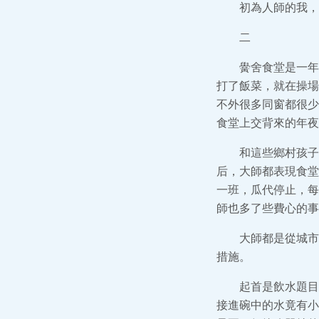
初為人師的我，
二
黌舍食堂是一年
打了飯菜，就在操場
不外很多同窗都很少
食堂上交背來的年夜
和這些鄉村孩子
后，大師都表現食堂
一班，瓜代停止，每
師也多了些費心的事
大師都是從城市
措施。
起首是飲水題目
接進碗中的水竟有小