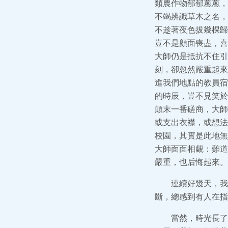
類農作物郁郁蔥蔥，
不竭辨識草木之名，
不趁著夜色拔幾棵歸
豈不是顏面喪盡，喜
大師仍是抵抗不住引
刻，卻忽然嚴重起來
進我們地點的教員宿
的時辰，豈不見笑於
顛末一番磋商，大師
或支出衣襟，或想法
校園，其實是此地無
大師面面相覷：難道
嚴重，也后悔起來。
連續好幾天，我
斷，總感到有人在指
當然，時光長了