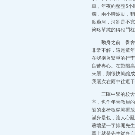
車，年夜約整整5小
爛，兩小時波動，稍
度過河，河卻是不寬
簡略單純的磚砌門柱
動身之前，黌舍
非常不解，這是童年
在我拖著繁重的行李
良苦專心。在艷陽高
來襲，則很快就釀成
我屢次在雨中往返于
三匯中學的校舍
室，也作年青教員的
陋的桌椅板凳就擺放
滿身是包，讓人心亂
著墻壁一字排開先生
草上就是先生從各自