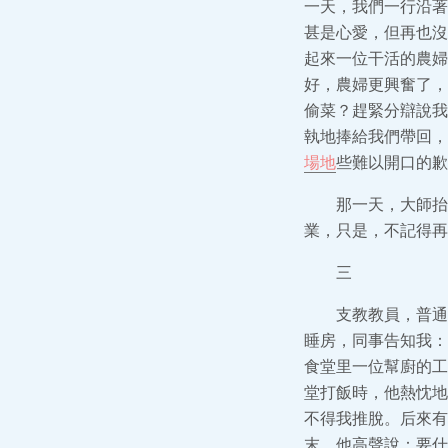
一天，我們一行沿著
甚是心愛，但再也沒
起來一位干活的農婦
好，農婦更興奮了，
偷菜？趕緊分辯說我
執地捧給我們帶回，
場地
些難以開口的歉
那一天，大師抬
業，只是，不記得再
三
支教教員，普通
睡房，同事告知我：
食堂里一位幫廚的工
堂打飯時，他熱忱地
不得我推脫。后來有
末，他高聲說：要什