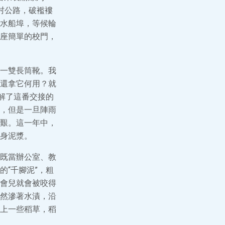
村公路，破襤褸
水船埠，等候輪
座簡單的校門，
一雙長筒靴。我
還拿它何用？就
解了這番交接的
，但是一旦陣雨
艱。這一年中，
身泥漿。
既當辦公室、教
“千腳泥”，粗
會兒就會被咬得
然滲著水漬，沿
上一些稻草，稻