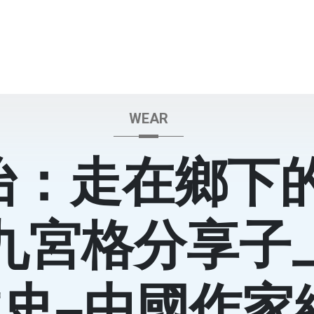
WEAR
怡：走在鄉下
九宮格分享子
史–中國作家