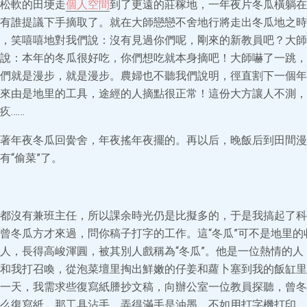
松軟的田埂走
個人空間
到了更遠的莊稼地，一年夜片冬瓜橫躺在
有誰提議下手摘取了。就在大師戀戀不舍地行將走出冬瓜地之時
，笑嘻嘻地對我們說：沒有見過你們呢，剛來的新教員吧？大師
說：本年的冬瓜很好吃，你們想吃就本身摘吧！大師嚇了一跳，
們就是漫步，就是漫步。農婦也不聽我們說明，徑直割下一個年
來由是地里的工具，途經的人摘點很正常！這份大方讓人不測，
疚……
著年夜冬瓜回黌舍，年夜搖年夜擺的。再以后，晚飯后到田間漫
有“偷菜”了。
都沒有兼班主任，所以課余時光仍是比擬多的，于是我搞起了科
曾冬瓜方才來過，問你稿子打字的工作。這“冬瓜”可不是地里的
人，長得高峻渾圓，被其別人戲稱為“冬瓜”。他是一位熱情的人
和我打召喚，從泡菜壇里掏出鮮嫩的仔姜和蘿卜塞到我的飯缸里
一天，我需求些復寫紙謄抄文稿，向辦公室一位教員探聽，曾冬
么復寫紙，那工具沾手，弄得滿手是油墨，不如用打字機打印。