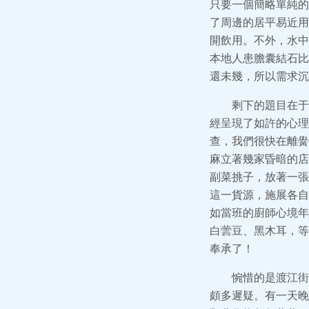
只要一個簡略單純的
了周邊的居平易近用
開飲用。不外，水中
本地人患膽囊結石比
還未幾，所以需求沉
剩下的題目在于
經呈現了如許的心理
查，我們很快在離黌
麻立著幾家昏暗的店
副菜挑子，放著一張
這一貨源，施展各自
如當班的廚師心境年
白蕓豆、黑木耳，等
奉承了！
惋惜的是渡江街
頗多遲疑。有一天晚