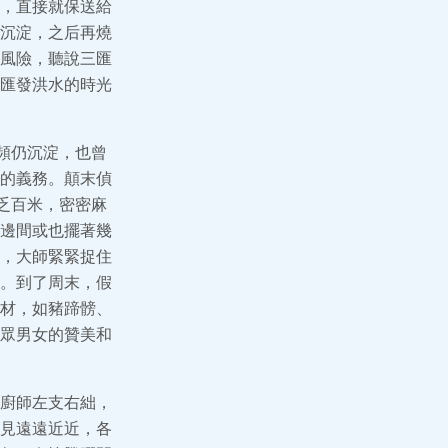
，直接就保送給
沉淀，之后再燒
風險，聽說三匯
匯發洪水的時光
頻仍沉淀，也曾
的義務。顛末偵
乏百米，密密麻
邊間或也擺著幾
，大師緊緊捉住
。到了周末，假
材，如豬蹄髈、
眾男女的贊美和
廚師左支右絀，
見遠遠近近，各