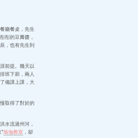
餐廳餐桌，先生
彤彤的豆瓣醬，
辰，也有先生到
涯前提。幾天以
排班下廚，兩人
了備課上課，大
慢取得了對於的
洪水流過州河，
”
瑜伽教室
，卻