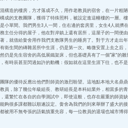
混構造的樓房，方才落成不久，用作老教員的宿舍，在一片粗陋
構成的支教團隊，獲得了特殊照料，被設定進這幢樓的一層。樓
是小單間。我們男生3人一間，住右邊的套房里，女生4人就擠
務主任分得的屋子，他在對岸鎮上還有居所，這屋子的一間便由
著，就借給黌舍用作我們支教隊男生的睡房了。對于方才走出年
有衛生間的磚雜居所中生涯，仍是第一次。略微安置上去之后，
然仍是先生宿舍的高低展鐵架床，但也基礎具有了一個“家”的雛
，有時辰甚至閃過如許的動機：假如就在這里生涯下往，也不是
團隊的優待反應出他們對師資的激烈盼望。這地點本地大名鼎鼎
教員，除了幾位年級組長、教研組長是本科結業外，相當多的青
，還繁忙在各自的自學測試中，即使這般，也存在嚴重的師資缺
能夠很多課都難以順遂設定。黌舍為我們的到來舉辦了盛大的接
都被用不無夸張的語氣慎重先容，每一位教員的退場也城市博得