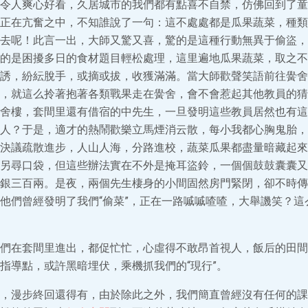
令人爽心好看，久居城市的我們都有點喜不自禁，仿佛回到了童
正在亢奮之中，不知誰說了一句：這不處處都是瓜果蔬菜，種類
去呢！此言一出，大師又驚又喜，驚的是這種行動無異于偷盜，
的是困擾多日的食材題目輕松處理，這里遍地瓜果蔬菜，取之不
誘，紛紜脫手，或摘或拔，收獲滿滿。當大師歡聲笑語前往黌舍
，就這么拎著抱著各類戰果走在黌舍，會不會惹起其他教員的猜
舍樓，套間里還有借宿的中先生，一旦發明這些教員居然也有這
人？于是，適才的熱鬧歡樂立馬煙消云散，每小我都心胸鬼胎，
決議疏散進步，人山人海，分路進校，蔬菜瓜果都盡量暗藏起來
另尋口袋，但這些辦法實在不外是掩耳盜鈴，一個個鼓鼓囊囊又
銀三百兩。是夜，兩個先生棲身的小間固然房門緊閉，卻不時傳
他們曾經發明了我們“偷菜”，正在一路嘁嘁喳喳，大舉譏笑？這
們在套間里進出，都促忙忙，心虛得不敢昂首視人，飯后的田間
指導點，或許黑暗埋伏，乘機抓我們的“現行”。
，漫步終回還得有，由於除此之外，我們簡直曾經沒有任何的課