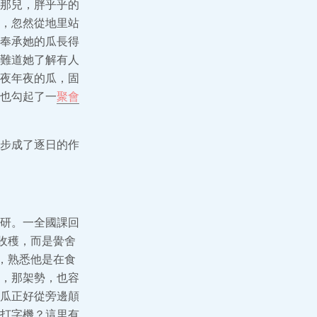
那兒，胖乎乎的
，忽然從地里站
奉承她的瓜長得
難道她了解有人
夜年夜的瓜，固
也勾起了一
聚會
步成了逐日的作
研。一全國課回
收穫，而是黌舍
，熟悉他是在食
，那架勢，也容
瓜正好從旁邊顛
打字機？這里有