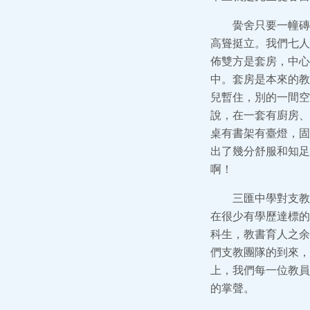
黌舍只要一幢磚
高聳挺立。我們七人
佈雙方是套房，中心
中。套房是本來的教
兒暫住，別的一間空
說，在一套有廚房、
桌有書架有臺燈，固
出了幾分舒服和知足
啊！
三匯中學對支教
在很少有學歷達標的
科生，教書育人之余
們支教團隊的到來，
上，我們每一位教員
的掌聲。