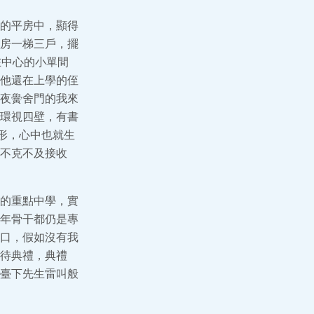
的平房中，顯得
房一梯三戶，擺
在中心的小單間
他還在上學的侄
夜黌舍門的我來
環視四壁，有書
形，心中也就生
不克不及接收
的重點中學，實
年骨干都仍是專
口，假如沒有我
待典禮，典禮
臺下先生雷叫般