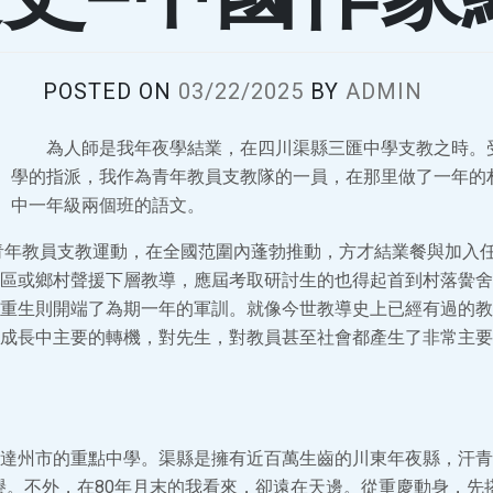
POSTED ON
03/22/2025
BY
ADMIN
為人師是我年夜學結業，在四川渠縣三匯中學支教之時。
學的指派，我作為青年教員支教隊的一員，在那里做了一年的
中一年級兩個班的語文。
的青年教員支教運動，在全國范圍內蓬勃推動，方才結業餐與加入
區或鄉村聲援下層教導，應屆考取研討生的也得起首到村落黌舍
重生則開端了為期一年的軍訓。就像今世教導史上已經有過的教
成長中主要的轉機，對先生，對教員甚至社會都產生了非常主要
達州市的重點中學。渠縣是擁有近百萬生齒的川東年夜縣，汗青
譽。不外，在80年月末的我看來，卻遠在天邊。從重慶動身，先