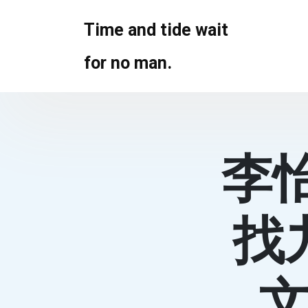
Skip
to
Time and tide wait
content
for no man.
李
找
文