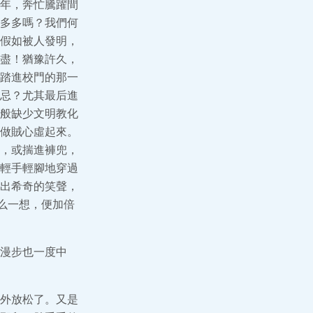
年，奔忙騰躍間
多多嗎？我們何
假如被人發明，
盡！猶豫許久，
踏進校門的那一
忌？尤其最后進
般缺少文明教化
做賊心虛起來。
，或揣進褲兜，
輕手輕腳地穿過
出希奇的笑聲，
么一想，便加倍
漫步也一度中
外放松了。又是