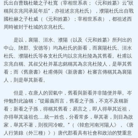
氏出自曹魏杜畿之子杜寬（宰相世系表；《元和姓纂》云“狀
稱與京兆同承延年后”，亦祖述京兆杜氏），濮陽杜氏出自戰
國杜赫之子杜威（《元和姓纂》；宰相世系表），都祖述西
周時被封于杜城的京兆杜氏。
是以，襄陽、洹水、濮陽（以及《元和姓纂》所列出的
中山、陜郡、安德等）均為杜氏的新看，而襄陽杜氏、洹水
杜氏、濮陽杜氏等各支杜氏均以京兆杜陵為其舊看。杜甫以
京兆自稱、其叔父杜并墓志銘稱其為京兆杜陵人，是舉其舊
看；而《舊唐書》杜甫傳與《新唐書》杜審言傳稱其為襄陽
人，則是舉其新看。
但是，在唐人的習氣中，舊看與新看并非隨便并舉。岑
仲勉對此論稱：“從嚴義而言，舊看之子孫，不克不及稱新
看；新看之子孫，得稱其舊看；易言之，即人得舉其近祖，
亦得舉其遠祖也……統一姓也，分看常多，舉其著，則目為故
家，舉其不著，則視同冷畯。”（《韓愈河南河陽人》，《唐
人行第錄（外三種）》）唐代郡看具有社會和政治的雙重意