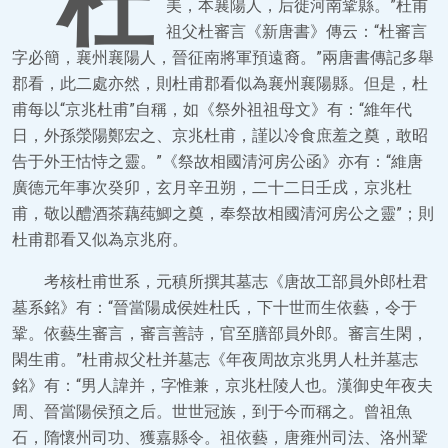
杜
美，本襄陽人，后徙河南鞏縣。”杜甫
祖父杜審言《新唐書》傳云：“杜審言
字必簡，襄州襄陽人，晉征南將軍預遠裔。”兩唐書傳記多舉
郡看，此二處亦然，則杜甫郡看似為襄州襄陽縣。但是，杜
甫每以“京兆杜甫”自稱，如《祭外祖祖母文》有：“維年代
日，外孫滎陽鄭宏之、京兆杜甫，謹以冷食庶羞之奠，敢昭
告于外王怙恃之靈。”《祭故相國清河房公函》亦有：“維唐
廣德元年事次癸卯，玄月辛丑朔，二十二日壬戌，京兆杜
甫，敬以醴酒茶藕莼鯽之奠，奉祭故相國清河房公之靈”；則
杜甫郡看又似為京兆府。
考核杜甫世系，元稹所撰其墓志《唐故工部員外郎杜君
墓系銘》有：“晉當陽成侯姓杜氏，下十世而生依藝，令于
鞏。依藝生審言，審言善詩，官至膳部員外郎。審言生閑，
閑生甫。”杜甫叔父杜并墓志《年夜周故京兆男人杜并墓志
銘》有：“男人諱并，字惟兼，京兆杜陵人也。漢御史年夜夫
周、晉當陽侯預之后。世世冠族，到于今而稱之。曾祖魚
石，隋懷州司功、獲嘉縣令。祖依藝，唐雍州司法、洛州鞏