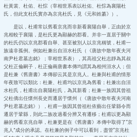
杜黃裳、杜佑、杜悰（宰相世系表以杜佑、杜悰為襄陽杜
氏，但此支杜氏實亦為京兆杜氏，見《元和姓纂》）。
是以，杜甫常以舊看京兆而非新看襄陽自舉，正由於京
兆相較于襄陽，是杜氏更為顯赫的郡看。并非一直居于關中
的杜氏仍以京兆郡看自舉、甚至被別人以京兆稱號，杜甫一
族遠非孤例。例如杜兼出自洹水杜氏（《唐故中散年夜夫河
南尹杜君墓志銘》；宰相世系表），其高祖父杜志靜為其叔
父杜正倫嗣子，杜正倫兩唐書本傳均謂其為相州洹水人；但
是杜兼《舊唐書》本傳卻云其是京兆人。杜兼與杜甫的情形
年夜致可以類比：杜兼、杜甫均以京兆為舊看；杜兼出自洹
水杜氏，杜甫出自襄陽杜氏，為其新看；杜兼一族因其曾祖
父杜僑出任懷州長史而遷居于懷州（《唐故中散年夜夫河南
尹杜君墓志銘》），杜甫一族因其曾祖杜依藝出任鞏縣令而
遷居于鞏縣，則此二族改過看分辨又有遷移；杜甫以更為顯
赫的舊看京兆自舉，杜兼更是在《舊唐書》本傳中取得了“京
兆人”成分的承認。在杜兼的例子中可以看到，盡管“京兆杜