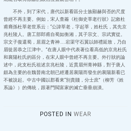
不外，到了宋代，唐代以新看區分士族顯赫與否的尺度
曾經不再主要。例如，宋人查籥《杜御史莘老行狀》記敘杜
甫裔孫杜莘老世系云：“公諱莘老，字起莘，姓杜氏，其先京
兆杜陵人。唐工部郎甫自蜀如衡湘，其子宗文、宗武實從。
宗文子復還蜀，居眉之青神……宕渠守石翼以師禮延致，乃自
眉徙居恭之江津中。”在唐人眼中代表著位看高低的京兆杜氏
和襄陽杜氏的區分，在宋人眼中曾經不再主要。外行狀的論
述中，此支杜氏祖述京兆杜陵，近貫眉州青神縣，對于唐人
頗為主要的在魏晉南北朝已經遷居襄陽而發生的襄陽新看已
不被說起。中古中國以郡看來“別貴賤，分士庶”（柳芳《姓
系論》）的傳統，跟著門閥富家的滅亡垂垂崩潰。
POSTED IN
WEAR