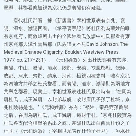
鞏縣，其郡看應被視為京兆仍是襄陽仍有疑義。
唐代杜氏郡看，據《新唐書》宰相世系表有京兆、襄
陽、洹水、濮陽四看。《承平寰宇記》將杜氏列為著姓的唯
有京兆府，而敦煌所出土的全國姓看氏族譜中杜氏郡看有雍
州京兆郡與澤州晉昌郡（氏族譜文本見David Johnson, The
Medieval Chinese Oligarchy, Boulder: Westview Press,
1977, pp. 217–231）。《元和姓纂》列出杜氏郡看有京兆、
襄陽、中山、濮陽、洹水、陜郡、安德、扶風郿縣、偃師、
成都、河東、齊郡、醴泉、河南。檢視四種史料，唯有京兆
為四地方共舉之杜氏郡看，而襄陽、洹水、濮陽則為兩地方
共舉之郡看。現實上，宰相世系表述杜氏系出時有：“在周為
唐杜氏，成王滅唐，以封弟叔虞，改封唐氏子孫于杜城，京
兆杜陵縣是也。”《元和姓纂》亦有：“祁姓，帝堯裔孫劉累
之后，在周為唐杜氏。成王滅唐，遷封于杜。”京兆杜陵實為
杜氏各支配合標舉的系出之處，襄陽杜氏出自西晉杜預之子
杜耽（《元和姓纂》；宰相世系表作杜預子杜尹），洹水杜