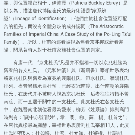
義，與位置親密相干，伊沛霞（Patricia Buckley Ebrey）是
以以為，描述唐代博陵崔氏的最好術語是“家系辨
認”（lineage of identification）：他們由於社會位置認可配
合的祖先，而沒有全體分歧的成分認同（The Aristocratic
Families of Imperial China: A Case Study of the Po-Ling Ts’ui
Family）。所以，杜甫的郡看被視為舊看京兆抑或新看襄
陽，關系著時人對于杜甫家族社會位置的判定。
有唐一代，“京兆杜氏”凡是并不指稱一切以京兆杜陵為
舊看的各支杜氏。《元和姓纂》與《新唐書》宰相世系表均
將京兆杜氏與舊看為京兆的襄陽杜氏、洹水杜氏、濮陽杜氏
排列。盡管異樣承自杜預，已經衣冠南渡、出仕南朝的襄陽
杜氏，在唐代并不被時人視為京兆杜氏；后者往往特指不曾
南渡、而一直居于關中的一支杜氏。此支杜氏在各支杜氏
中，在魏晉南北朝位看最為愛崇，柳芳《姓系論》排列高門
時列有：“關中亦號‘郡姓’，韋、裴、柳、薛、楊、杜首之”；
在唐代異樣最為顯赫，宰相世系表所列杜氏宰相11人，此支
杜氏即有8人：杜如晦、杜淹、杜元穎、杜審權、杜讓能、