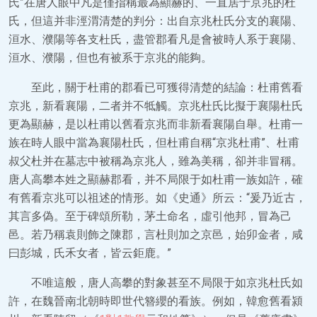
氏”在唐人眼中凡是僅指稱最為顯赫的、一直居于京兆的杜
氏，但這并非涇渭清楚的判分：出自京兆杜氏分支的襄陽、
洹水、濮陽等各支杜氏，盡管郡看凡是會被時人系于襄陽、
洹水、濮陽，但也有被系于京兆的能夠。
至此，關于杜甫的郡看已可獲得清楚的結論：杜甫舊看
京兆，新看襄陽，二者并不牴觸。京兆杜氏比擬于襄陽杜氏
更為顯赫，是以杜甫以舊看京兆而非新看襄陽自舉。杜甫一
族在時人眼中當為襄陽杜氏，但杜甫自稱“京兆杜甫”、杜甫
叔父杜并在墓志中被稱為京兆人，雖為美稱，卻并非冒稱。
唐人高攀本姓之顯赫郡看，并不局限于如杜甫一族如許，確
有舊看京兆可以祖述的情形。如《史通》所云：“爰乃近古，
其言多偽。至于碑頌所勒，茅土命名，虛引他邦，冒為己
邑。若乃稱袁則飾之陳郡，言杜則加之京邑，始卯金者，咸
曰彭城，氏禾女者，皆云鉅鹿。”
不唯這般，唐人高攀的對象甚至不局限于如京兆杜氏如
許，在魏晉南北朝時即世代簪纓的看族。例如，韓愈舊看潁