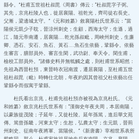
縣令。”杜甫五世祖杜叔毘《周書》傳云：“杜叔毘字子弼。
其先，京兆杜陵人也，徙居襄陽。祖乾光，齊司徒右長史。
父漸，梁邊城太守。”《元和姓纂》敘襄陽杜氏世系云：“當
陽侯元凱少子耽，晉涼州刺史；生顧，西海太守；生遜，過
江，隨元帝南遷，居襄陽……乾光孫叔毗，周峽州刺史，生廉
卿、憑石、安石、魚石、黃石……魚石生依藝，鞏縣令。依藝
生審言，膳部員外。審言生閑，武功尉、奉天令。閑生甫，
檢校工部員外。”諸條史料并無牴觸之處，則杜甫世系昭然：
先祖為西晉杜預，東晉時衣冠南渡，遷居襄陽，至杜甫五世
祖杜叔毘（毗）時轉仕北朝，年夜約因其曾祖父杜依藝出任
鞏縣令而假寓于鞏縣。
杜氏看出京兆，杜甫先祖杜預亦被視為京兆杜氏。《元
和姓纂》敘京兆杜氏世系有：“漢御史年夜夫周，本居南陽，
以豪族徙茂陵；子延年，又徙杜陵。延年孫篤，進后華文苑
傳。篤曾孫畿，河東太守；生恕，弘農太守；生元凱，晉荊
州刺史、征南年夜將軍、當陽侯。”《新唐書》宰相世系表所
載略同。那么，杜甫家族祖居地先后有南陽、京兆、襄陽、