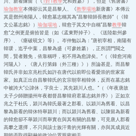
川、新看陳留（《
1對1教學
元和姓纂》），但是《舊唐書》
瑜伽教室
本傳卻云其是昌黎人、《
教學場地
新唐書》本傳云
其是鄧州南陽人，韓愈墓志稱其為“昌黎韓師長教師”（《韓
文公墓志銘》）
瑜伽場地
，韓愈于其文中自稱“昌黎
教學
韓
愈”之例更是俯拾皆是（如《孟東野掉子》、《送陸歙州參
序》、《瘞破硯文》等）。岑仲勉以為：“唐初宰相，南陽有
韓瑗，迄乎中葉，昌黎為盛（可參姓纂），正所謂門閥之
間，賢者難免，依靠稱呼，初不用為愈諱矣。”（《韓愈河南
河陽人》，《唐人行第錄（外三種）》）所論甚是。而昌黎
韓氏并非如京兆杜氏如許在唐代以前即位看愛崇的世家富
家。如真正出自昌黎韓氏的玄宗朝宰相韓休，反而在墓志銘
中被誇大“公諱休，字良士，其先潁川人也。”（《年夜唐故
太子少師贈揚州年夜都督昌黎韓府君墓志銘并序》）正如京
兆之于杜氏，潁川為韓氏最著之郡看。以潁川為舊看、以昌
黎為新看的韓休特舉潁川；而以潁川為舊看、以陳留為新看
的韓愈卻不舉潁川而舉實在與其有關的昌黎，可見唐人郡看
高攀之選擇，不只與該士族汗青的光輝有關，亦與其成員近
期能否取得顯赫的政治位置親密相干。