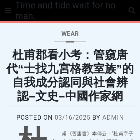
Time and tide wait for no
Skip
to
man.
content
WEAR
杜甫郡看小考：管窺唐
代“士找九宮格教室族”的
自我成分認同與社會辨
認–文史–中國作家網
POSTED ON
03/16/2025
BY
ADMIN
甫《舊唐書》本傳云：“杜甫字子