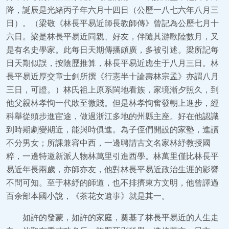
降，誕辰是光緒丙子年六月十四日（公歷一八七六年八月三
日）。（梁敬《林長平易近師長教師傳》曾記為公歷七月十
六日。梁是林長平易近同親、好友，伴隨其游歐陸數月，又
是有名史學家。此每日天期傳播頗廣，多被引述。梁所記每
日天期似誤，按陰歷推算，林長平易近應生于八月三日。林
長平易近厚交章士釗所撰《行憲半十論壽林宗孟》亦謂八月
三日，可證。）林氏祖上原系閩地看族，家境漸夕照久，到
他父親林孝恂一代敗至微賤。但是林孝恂奮發朝上進步，經
科舉從頭步進宦途，做過浙江多地的州縣主座。好在他認識
到時期劇變期近，能與時俱進。為子侄們開設的家塾，進讀
不分男女；所課兼容中西，一邊聘請古文名家林紓教授國
粹，一邊特邀新派人物林萬里引進西學。林萬里僅比林長平
易近年長兩歲，亦師亦友，他對林長平易近政治生涯的影響
不問可知。至于林紓的師道，也不排擠東方文明，他曾譯過
百余部本國小說，《茶花女遺事》就是其一。
如許的發蒙，如許的家庭，奠基了林長平易近的人生走