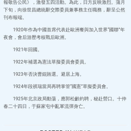
報敬告公民》，激發五四活動。為此，日方反映激烈。蒲月
下旬，向徐世昌總統辭交際委員兼事務主任職務，辭呈公然
刊布報端。
1920年作為中國首席代表赴歐洲餐與加入世界“國聯”年
夜會，會后游歷考核戰后歐洲。
1921年回國。
1922年補選為憲法草擬委員會委員。
1923年否決曹錕賄選。避居上海。
1924年段祺瑞當局再聘掌管“國憲”草擬委員會。
1925年北京政局動蕩，應郭松齡約聘，秘赴營口。十仲
春二十四日，于蘇家屯中亂軍流彈身亡。