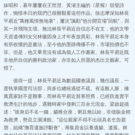
妹唱和，暮年屢屢在王世澄、黃濬主編的《星報》頒發詩
作，惋惜本日的我們已很難觀看這些作品。徐志摩深知林長
平易近“萬種風情無地著”，屢次“諷勸”他分開官場“回航”，與
其一并飛翔文壇。無法林長平易近自信志不在文，他的文學
天資遺傳到女兒林徽因身上才年夜放異彩。林長平易近本身
有所收獲的是書法，至今他的墨跡傳播不停，市場拍價也不
菲。但是，他又畢竟沒有成為個人工作書家。林長平易近既
非他所自信的勝利政治家，亦非如人所愿的杰出文藝家。可
惜了。
值得一提，林長平易近為數屆國會議員，幾任議長，一
度執掌國度司法部，與多位總統過從不疏。有這般人脈，擁
萬貫家財不是難事，而林長平易近貧寒照舊，已經跌進賣字
救濟生計的地步，遇難時家中僅剩三百余元現金。梁啟超描
述：“彼身后不名一錢，孀稚合座，粥且無以給，非借賑金稍
為救濟，勢且立瀕凍餒。”這位親家不得不出頭具名乞告親
朋，組織“撫育遺族評斷會”，籌集資金以養遺孀、遺孤。林