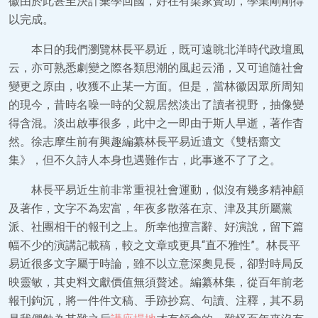
徽由於此甚至決計棄學回國，好在有梁家贊助，學業剛剛得
以完成。
本日的我們瀏覽林長平易近，既可遠眺北洋時代政壇風
云，亦可熟悉劇變之際各類思潮的風起云涌，又可追隨社會
變更之原由，收獲不止某一方面。但是，當林徽因眾所周知
的現今，昔時名噪一時的父親居然淡出了讀者視野，抽像變
得含混。淡出啟事很多，此中之一即由于斯人早逝，著作杳
然。徐志摩生前有興趣編纂林長平易近遺文《雙栝齋文
集》，但不久詩人本身也遇難作古，此事遂不了了之。
林長平易近生前非常重視社會運動，似沒有幾多精神顧
及著作，文字不為宏富，年夜多散落在京、津及其所屬黨
派、社團相干的報刊之上。所幸他擅言辭、好演說，留下篇
幅不少的演講記載稿，較之文章或更具“直不雅性”。林長平
易近很多文字屬于時論，雖不以立意深奧見長，卻對時局反
映靈敏，其史料文獻價值無須贅述。編纂林集，從百年前老
報刊鉤沉，將一件件文稿、手跡抄寫、句讀、注釋，其不易