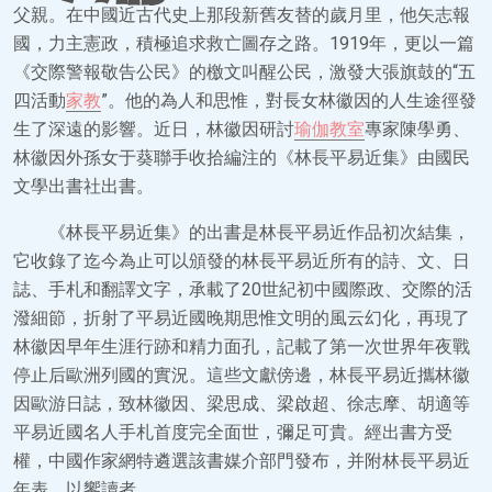
父親。在中國近古代史上那段新舊友替的歲月里，他矢志報
國，力主憲政，積極追求救亡圖存之路。1919年，更以一篇
《交際警報敬告公民》的檄文叫醒公民，激發大張旗鼓的“五
四活動
家教
”。他的為人和思惟，對長女林徽因的人生途徑發
生了深遠的影響。近日，林徽因研討
瑜伽教室
專家陳學勇、
林徽因外孫女于葵聯手收拾編注的《林長平易近集》由國民
文學出書社出書。
《林長平易近集》的出書是林長平易近作品初次結集，
它收錄了迄今為止可以頒發的林長平易近所有的詩、文、日
誌、手札和翻譯文字，承載了20世紀初中國際政、交際的活
潑細節，折射了平易近國晚期思惟文明的風云幻化，再現了
林徽因早年生涯行跡和精力面孔，記載了第一次世界年夜戰
停止后歐洲列國的實況。這些文獻傍邊，林長平易近攜林徽
因歐游日誌，致林徽因、梁思成、梁啟超、徐志摩、胡適等
平易近國名人手札首度完全面世，彌足可貴。經出書方受
權，中國作家網特遴選該書媒介部門發布，并附林長平易近
年表，以饗讀者。