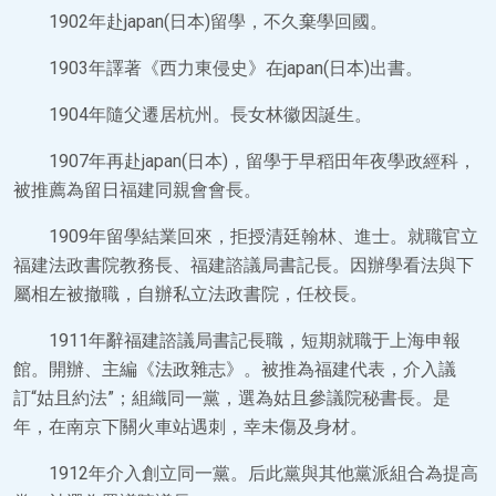
1902年赴japan(日本)留學，不久棄學回國。
1903年譯著《西力東侵史》在japan(日本)出書。
1904年隨父遷居杭州。長女林徽因誕生。
1907年再赴japan(日本)，留學于早稻田年夜學政經科，
被推薦為留日福建同親會會長。
1909年留學結業回來，拒授清廷翰林、進士。就職官立
福建法政書院教務長、福建諮議局書記長。因辦學看法與下
屬相左被撤職，自辦私立法政書院，任校長。
1911年辭福建諮議局書記長職，短期就職于上海申報
館。開辦、主編《法政雜志》。被推為福建代表，介入議
訂“姑且約法”；組織同一黨，選為姑且參議院秘書長。是
年，在南京下關火車站遇刺，幸未傷及身材。
1912年介入創立同一黨。后此黨與其他黨派組合為提高