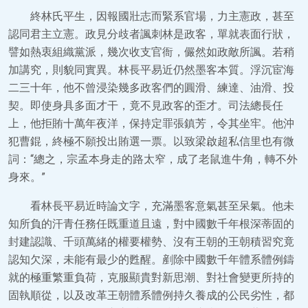
終林氏平生，因報國壯志而緊系官場，力主憲政，甚至
認同君主立憲。政見分歧者諷刺林是政客，單就表面行狀，
譬如熱衷組織黨派，幾次收支官衙，儼然如政敵所諷。若稍
加講究，則貌同實異。林長平易近仍然墨客本質。浮沉宦海
二三十年，他不曾浸染幾多政客們的圓滑、練達、油滑、投
契。即使身具多面才干，竟不見政客的歪才。司法總長任
上，他拒賄十萬年夜洋，保持定罪張鎮芳，令其坐牢。他沖
犯曹錕，終極不願投出賄選一票。以致梁啟超私信里也有微
詞：“總之，宗孟本身走的路太窄，成了老鼠進牛角，轉不外
身來。”
看林長平易近時論文字，充滿墨客意氣甚至呆氣。他未
知所負的汗青任務任既重道且遠，對中國數千年根深蒂固的
封建認識、千頭萬緒的權要權勢、沒有王朝的王朝積習究竟
認知欠深，未能有最少的甦醒。剷除中國數千年體系體例鑄
就的極重繁重負荷，克服顯貴對新思潮、對社會變更所持的
固執順從，以及改革王朝體系體例持久養成的公民劣性，都