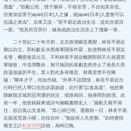
愚蠢”，“鼓勵公民，憤于圖存，不移至理，不自知其非也。
但無加迫害于japan(日本)人之據，彼japan(日本)人盡無可以
抗議之來由”。后來又說：“長平易近政治生活，從此亦面目
一新。”視其所言所行，確為他政治生活添上了殘暴一筆。
二十世紀二十年月初，北京政壇瞬息萬變，林長平易近
難以自立。郭松齡反水西南軍閥張作霖，欲借勢林長平易近
名譽，機密接其出京。不料林長平易近離開郭部不久就遇郭
軍慘敗，中流彈斃命，無可挽回的喜劇忽然停止了他長久而
跌蕩放誕的平生。眾人對此多有嘆息。林萬里禁不住唏
噓：“卿本才子，何如作賊。”外界不諳隱情，林長平易近出
行時已托人帶口信告訴梁啟超，此行實“以進為退”。他想乘
隙解脫京城邪惡周遭的狀況，借路南回，抽身闊別政壇。此
前一年，他曾錄蘇東坡詩句條幅書贈友人：“扁船又截平湖
往，欲訪孤山支道林。”其心跡已明。遇難前一日，林長平易
近困居荒原小閣，彷徨自吟：“無故與人共患難。”此時覺悟
權宜之計
私密空間
誤他，為時已晚。