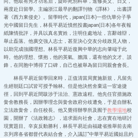
向。他取有秀才功名后，旋即死別科舉，進修英文、日文，
兩度赴日留學。主編浙江最早的翻譯刊物《譯林》，出書譯
著《西力東侵史》。留學時代，japan(日本)一些仇華分子爭
光中國留日先生，林長平易近憤然投書japan(日本)各年夜報
紙陳情批評，并具以真名實姓，注明住處地址，言辭雄辯，
舉止磊落。他廣交強人志士，甚至決心交友分歧政見人物，
以助完成強國理想。林長平易近復興中華的志向肇端于此
時。他的理想、懷抱，他的英氣、膽識，還有他的文才、談
鋒，在同胞中博得了口碑，自己也被舉為留日同親會會長。
林長平易近留學回來時，正值清當局實施新規，凡留先
生經朝廷口試皆可授予翰林。但是他決然舍棄這一宦途捷
徑，回到平易近間跋涉于法治、憲政遠程。他先任官措施政
黌舍教務長，因辦學理念與黌舍政府分歧遭免，于是自辦私
立法政黌舍，自任校長。他又覺得辦學所及囿于
教學場地
校
園，開辦了《法政雜志》，追求面向社會，志在實在地研討
現實題目。辛亥反動勝利，林長平易近由福建省推舉前去南
京列席各省都督代表結合會，介入議訂“中華平易近國姑且約