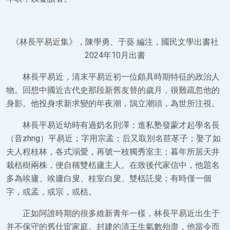
《林長平易近集》，陳學勇、于葵 編注，國民文學出書社
2024年10月出書
林長平易近，清末平易近初一位頗具時期特征的政治人
物。回想中國近古代史那段新舊友替的歲月，很難疏忽他的
身影。他投身求新求變的年夜潮，鵠立潮頭，為世所注視。
林長平易近幼時有過奶名則澤；進私塾發蒙才起學名長
（音zhng）平易近；字用宗孟；后又取別名苣苳子；娶了如
夫人程桂林，各式溺愛，再號一枝獨秀室主；暮年所居天井
栽栝樹兩株，便自稱雙栝廬主人。在致後代家信中，他題名
多為竢廬、竢廬白叟、桂室白叟、雙栝託叟；有時僅一個
字，或孟，或宗，或栝。
正如阿誰時期的很多維新青年一樣，林長平易近出生于
并不保守的舊仕宦家庭。封建的清王生氣數殆盡，他當令而