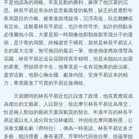
不是他認為的簡略。辛亥反動的勝利，麻痹了他沉著的沉
思。林長平易近有余的是意氣風發的氣勢，缺乏的是應對年
夜局題目的方略。被卷進政壇旋渦，沉浮高低，壯志難酬或
有定命。這般看林長平易近，也許有些苛求。如許的弱點未
必僅屬他小我，大要是那一時期像他那類維新常識分子的通
病，是汗青的局限。終極逝世于橫死，當然是林長平易近人
生的最大北筆，無可挽回的最后一筆。借使倘使將政壇譬為
花園，林長平易近這朵花開得異常精明，但是未能結出如愿
的果實。勞頓尋求半生，他畢竟是一名有花無果的政治家。
盡管這般，他那心胸全國、獻身內陸、安身平易近本的精
力，畢竟匯進了可貴的平易近族傳統。
天資聰明的林長平易近也許誤進了政壇，他其實應當成
為傑出的文藝家。人以群分，徐志摩引林長平易近為厚交，
恰是兩人類似的藝術天稟與氣質的契合。年過半百的林長平
易近還以名人成分與女兒林徽因、伴侶徐志摩同臺粉墨，公
演泰戈爾名劇《齊特拉》，傳為一時美談。林長平易近多才
多藝，能詩擅書，兼有著譯。芳華時代與徐自華、徐蘊華姐