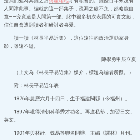
是我們勉為其難之后
講座場地
才有領會的。難怪百年來沒有
人問津此事。編就的這一部集子，疏漏之處不免，然略能自
寬——究竟這是人間第一部。此中很多初次表露的可貴文獻，
信任自會遭到讀者和研討者喜愛。
讀一讀《林長平易近集》，這位遠往的政治運動家身
影，雖遠不逝。
陳學勇甲辰立夏
（上文為《林長平易近集》媒介，標題為編者所擬。）
附：林長平易近年表
1876年農歷六月十四日，生于福建閩縣（今福州）。
1897年獲得清朝科舉秀才功名。再進私塾，加習日文、
英文。
1901年與林紓、魏易等聯名開辦、主編《譯林》月刊。