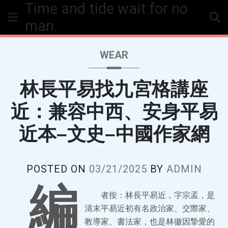
Time and tide wait for no
Skip
to
man.
content
WEAR
林長平易找九宮格講座
近：兼容中西、安身平易
近本–文史–中國作家網
POSTED ON
03/21/2025
BY
ADMIN
編
者按：林長平易近，字宗孟，是
清末平易近初有名政治家、交際家、
教導家、書法家，也是林徽因摯愛的