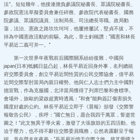
法”。短短幾年，他接連擔負參議院秘書長、眾議院秘書長、
參政院憲法草擬委員會兼任碎務、參政院代表秘書長、國務
院參議、眾議院議員、法制局長、司法總長等職。政局動
蕩，法治、憲政之路坎坎坷坷，他屢挫屢試，堅貞不拔，不
掉為中國憲政活動的前驅。為此，章士釗稱讚：“國憲和林長
平易近二義可并一。”
第一次世界年夜戰前后國際關系紛紛復雜，中國與
japan(日本)牴觸日益凸起，林長平易近回身外事，名列總統
府交際委員會，創立平易近間性質的公民交際協會，借平易
近間交際掣肘當局內親日權勢。他與仁人志士們力主中國對
德宣戰，作為克服國，北洋當局獲得了列席巴黎和會標準。
會場外，旅歐的梁啟超實時透風：“和會”能夠簽訂傷害損失
國度好處的公約。林長平易近立即于《晨報》頒發《交際警
報敬告公民》，疾呼：“國亡無日，愿合我四千萬眾，誓逝世
圖之！”此文無異于導火索，激發了大張旗鼓的五四活動。他
迫于壓力，也不得不辭往交際委員職務，公然表露辭呈于報
端，意在聲名年夜義：“長平易近憤于交際之敗，發其愛國之