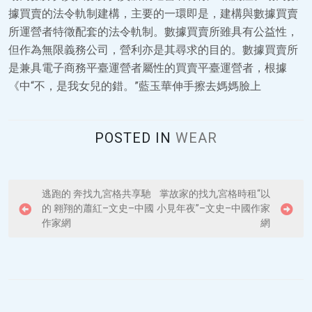
據買賣的法令軌制建構，主要的一環即是，建構與數據買賣
所運營者特徵配套的法令軌制。數據買賣所雖具有公益性，
但作為無限義務公司，營利亦是其尋求的目的。數據買賣所
是兼具電子商務平臺運營者屬性的買賣平臺運營者，根據
《中“不，是我女兒的錯。”藍玉華伸手擦去媽媽臉上
POSTED IN
WEAR
P
逃跑的 奔找九宮格共享馳
掌故家的找九宮格時租“以
的 翱翔的蕭紅–文史–中國
小見年夜”–文史–中國作家
o
作家網
網
s
t
n
a