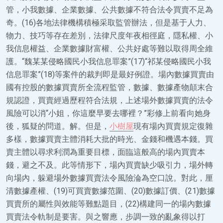
管，小我數據、企業數據、公共數據不符合法令買賣不足為
奇。(16)各地法律機構積極采取監管辦法，但是基于人力、
物力、技巧等存在差別，法律尺度年夜相徑庭，隱私權、小
我信息權益、企業數據財富權、公共好處等難以取得周全維
護。“魏某某侵略國民小我信息罪案”(17)“祁某侵略國民小我
信息罪案”(18)等案件的裁判即是最好例證。場內數據買賣由
國有控股的數據買賣所全流程監管，數據、數據產物顛末合
規認證，買賣經過歷程符合法規，上述場外數據買賣的法令
風險可以消“小姐，你這麼早要去哪裡？”彩修上前看向她身
後，狐疑的問道。解。但是，
小樹屋
現有場內買賣規定復雜
多樣，數據買賣主體消耗大批的時光、金錢和機遇本錢。買
賣主體以尋求利潤為重要目標，面臨這般高的場內買賣本
錢，避之不及。此等情形下，場內買賣缺少吸引力，場外轉
向場內，躲避場外數據買賣法令風險淪為空口說。對此，厘
清數據產權、(19)可買賣數據范圍、(20)數據訂價、(21)數據
買賣所的屬性與效能等難點題目，(22)構建同一的場內數據
買賣法令軌制是要害。與之響應，步調一致的亂象得以打