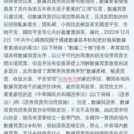
掛牌運營以來，數據買賣所雨后春筍般涌現，數據要素慢慢
奠基了其作為第五年夜生孩子要素的“江湖”位置，數據買賣
日趨活潑。但數據買賣仍以場交際易為主，且其點對點的特
征招致亂象叢生，隱私權、小我信息權益甚至國度平安、生
物平安、國防平安等公共好處屢遭損害。據此，2022年12月
2日《中共中心國務院關于構建數據基本軌制更好施展數據
要素感化的看法》(以下簡稱：“數據二十條”)發布，希冀規范
場表裡數據買賣次序，以公平可托的周遭的狀況領導買賣主
體出場買賣。但這并沒有從最基礎上消解數據買賣激發的諸
多題目，反而激發了實際界與實務界對“數據產權、暢通買
賣、收益分派、平安管理”
瑜伽教室
的劇烈爭辯。審閱各地與
數據買賣相干的處所性律例、處所當局規章、規范性文件，
重要參照的是《中華國民共和國證券法》(以下簡稱：《證券
法》)和《證券買賣所治理措施》。但是，數據與證券、數據
買賣與證券買賣存在明顯差別，不克不及照搬。由此需求明
白的是，能否有需要樹立一套專門的、全國同一實用的場內
數據買賣法令軌制，假如謎底是確定的，那么，作甚場內數
據買賣、其法令特徵是什么、數據買賣所的特徵能否在必定