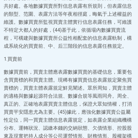
共好處。各地數據買賣所對信息表露有所規則，但表露信息
的類型、范圍、表露方法等年夜相徑庭，晦氣于上述權益的
維護。數據買賣所監視買賣主體實行信息表露任務，可維護
不特定大都人的好處，(44)基于此，依循場內數據買賣流
程，可構建與數據買賣所公益性相配套的信息表露軌制，構
成系統化的買賣前、中、后三階段的信息表露任務規定。
1.買賣前
數據買賣前，買賣主體應表露數據買賣的基礎信息，重要包
含買賣標的和買賣主體。現稀有據買賣信息表露規定聚焦買
賣標的，買賣主體表露規定鮮見闡述。眾所周知，買賣主體
的適格與數據起源符合法規、數據合規等風雨同舟。周全、
真正的、正確地表露買賣主體信息，保證大眾知情權，打消
買賣平安隱患尤為主要。(45)據此，應強化數據買賣公益屬
性定位，同一買賣主體信息表露規定，如表露企業組織機構
分布、運轉狀況、認繳本錢的交納狀態、欠債情形、控股股
東及現實把持人成分等公司運營情形、財務情形、股權架構