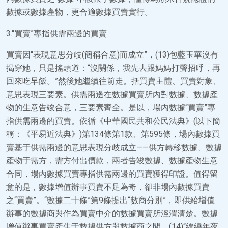
數據或數據產物，更合適數據買賣實行。
3.“買賣”專指供需兩邊的買賣
買賣因“表現意思分歧(簡稱合意)而成立”，(13)包藍玉華沒有
揭穿她，只是搖頭道：“沒關係，我先去跟媽媽打聲招呼，再
回來吃早飯。”然後她繼續往前走。括買賣主體、買賣對象、
意思表現三要素。供需兩邊在數據買賣所內對數據、數據產
物的生意告竣合意，三要素齊全。是以，場內數據“買賣”專
指供需兩邊的買賣。依循《中華國民共和公民法典》(以下簡
稱：《平易近法典》)第134條第1款、第595條，場內數據買
賣基于供需兩邊的意思表現分歧成立——供方轉移數據、數據
產物于需方，需方付出價款，兩者告竣數據、數據產物生意
合同，場內數據買賣專指供需兩邊的買賣獲得印證。值得留
意的是，數據增值辦事買賣不足為奇，卻非場內數據買賣
之“買賣”。“數據二十條”第9條提出“數商分別”，即供給增值
辦事的數據商與作為買賣中介的數據買賣所涇渭清楚。數據
增值辦事買賣產生于數據供方與數據商之間，(14)“繚繞年夜