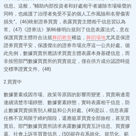
信息。這般，“輔助內部投資者和好處相干者濾除市場噪聲的
同時，也維護了治理者免受不妥的個人工作風險和名譽傷害
損失”。(46)映射證券買賣，表露買賣主體相干信息習以為
常。(47)《證券法》第86條明白規則了信息表露法式，意在
保護買賣主體符合法規
舞蹈教室
權益，
舞蹈場地
尤其是保證
證券買賣平安，保護傑出的證券市場次序這一公共好處。循
此先例，數據買賣所應請求買賣主體表露本身基礎信息，而
非按照部門數據買賣所的買賣規定，僅在供方成分認證時提
交標準證實文件。(48)
2.買賣中
數據要素或因市場、政策等原因的影響而變更，買賣兩邊需
連續清楚市場靜態、數據要素靜態，實時表露相干信息，防
止數據買賣損害別人權益和公共好處。(49)是以，信息表露
任務不宜局限于締約階段，還應籠罩買賣全部旅程，甚至買
賣后。部門數據買賣所請求表露數據買賣互評信息、買賣膠
葛、社會上訴等買賣信息，(50)卻存在系統化、規范化、範