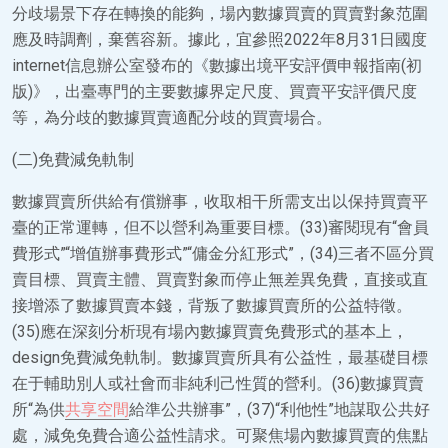
分歧場景下存在轉換的能夠，場內數據買賣的買賣對象范圍
應及時調劑，棄舊容新。據此，宜參照2022年8月31日國度
internet信息辦公室發布的《數據出境平安評價申報指南(初
版)》，出臺專門的主要數據界定尺度、買賣平安評價尺度
等，為分歧的數據買賣適配分歧的買賣場合。
(二)免費減免軌制
數據買賣所供給有償辦事，收取相干所需支出以保持買賣平
臺的正常運轉，但不以營利為重要目標。(33)審閱現有“會員
費形式”“增值辦事費形式”“傭金分紅形式”，(34)三者不區分買
賣目標、買賣主體、買賣對象而停止無差異免費，直接或直
接增添了數據買賣本錢，背叛了數據買賣所的公益特徵。
(35)應在深刻分析現有場內數據買賣免費形式的基本上，
design免費減免軌制。數據買賣所具有公益性，最基礎目標
在于輔助別人或社會而非純利己性質的營利。(36)數據買賣
所“為供
共享空間
給準公共辦事”，(37)“利他性”地謀取公共好
處，減免免費合適公益性請求。可聚焦場內數據買賣的焦點