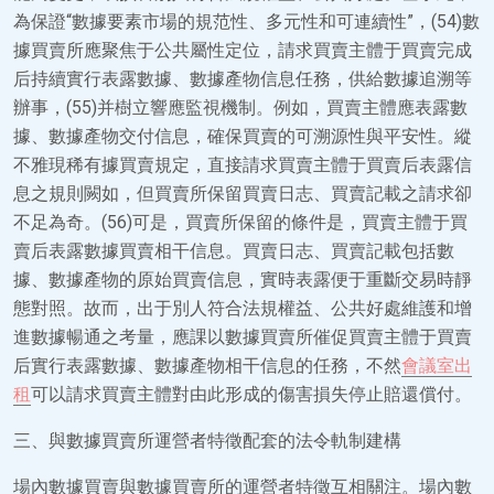
為保證“數據要素市場的規范性、多元性和可連續性”，(54)數
據買賣所應聚焦于公共屬性定位，請求買賣主體于買賣完成
后持續實行表露數據、數據產物信息任務，供給數據追溯等
辦事，(55)并樹立響應監視機制。例如，買賣主體應表露數
據、數據產物交付信息，確保買賣的可溯源性與平安性。縱
不雅現稀有據買賣規定，直接請求買賣主體于買賣后表露信
息之規則闕如，但買賣所保留買賣日志、買賣記載之請求卻
不足為奇。(56)可是，買賣所保留的條件是，買賣主體于買
賣后表露數據買賣相干信息。買賣日志、買賣記載包括數
據、數據產物的原始買賣信息，實時表露便于重斷交易時靜
態對照。故而，出于別人符合法規權益、公共好處維護和增
進數據暢通之考量，應課以數據買賣所催促買賣主體于買賣
后實行表露數據、數據產物相干信息的任務，不然
會議室出
租
可以請求買賣主體對由此形成的傷害損失停止賠還償付。
三、與數據買賣所運營者特徵配套的法令軌制建構
場內數據買賣與數據買賣所的運營者特徵互相關注。場內數