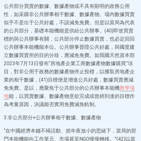
公共部分買賣的數據、數據產物或不具有顯明的政務公用
性，如采購非公共辦事相干數據、數據產物。場內數據買賣
似乎不是出于公共好處，不該減免免費。但是以當局為代表
的公共部分，基礎本能機能是供給公共辦事。(40)即使買賣
標的與公共辦事有關，公共部分停止數據買賣，也必定回回
公共辦事本能機能本位。公共辦事晉陞公共好處，與國度建
立數據買賣所的目的分歧，應減免免費。如我國天然資本部
2023年7月13日發布“房地產企業工商數據產物數據購買”項
目，對非公用于政務的數據產物停止投標，以獲取房地產企
業的相干數據，(41)目標便是增進公共好處，數據買賣應減
免免費。是以，應聚焦于公共部分的公共辦事本能機
教學場
地
能，以買賣數據、數據產物意欲完成或曾經到達的目標作
為考量原因，決議能否實用免費減免軌制。
3.非公共部分+公共辦事相干數據、數據產物
“在中國經濟本錢不竭活動、抓年夜放小的思緒下，當局的部
門本能機能向工作單元、市場甚至NGO慢慢轉移。”(42)以當