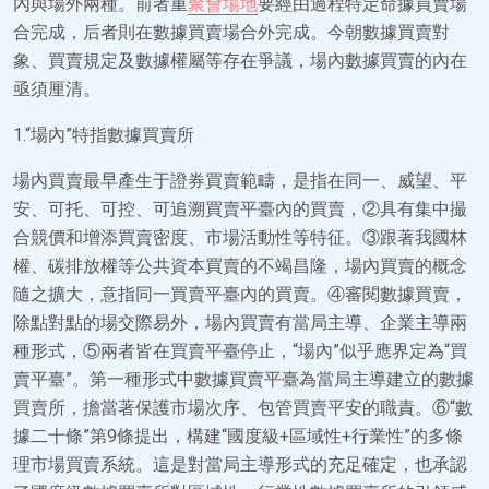
內與場外兩種。前者重
聚會場地
要經由過程特定命據買賣場
合完成，后者則在數據買賣場合外完成。今朝數據買賣對
象、買賣規定及數據權屬等存在爭議，場內數據買賣的內在
亟須厘清。
1.“場內”特指數據買賣所
場內買賣最早產生于證券買賣範疇，是指在同一、威望、平
安、可托、可控、可追溯買賣平臺內的買賣，②具有集中撮
合競價和增添買賣密度、市場活動性等特征。③跟著我國林
權、碳排放權等公共資本買賣的不竭昌隆，場內買賣的概念
隨之擴大，意指同一買賣平臺內的買賣。④審閱數據買賣，
除點對點的場交際易外，場內買賣有當局主導、企業主導兩
種形式，⑤兩者皆在買賣平臺停止，“場內”似乎應界定為“買
賣平臺”。第一種形式中數據買賣平臺為當局主導建立的數據
買賣所，擔當著保護市場次序、包管買賣平安的職責。⑥“數
據二十條”第9條提出，構建“國度級+區域性+行業性”的多條
理市場買賣系統。這是對當局主導形式的充足確定，也承認