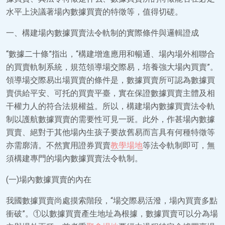
水平上決議著場內數據買賣的特徵等，值得切磋。
一、構建場內數據買賣法令軌制的實際條件與邏輯證成
“數據二十條”指出，“構建增進應用和暢通、場內場外相聯合
的買賣軌制系統，規范領導場交際易，培養強大場內買賣”。
領導場交際易出場買賣的條件是，數據買賣所可認為數據買
賣供給平安、可托的買賣平臺，實在保證數據買賣主體及相
干權力人的符合法規權益。所以，構建場內數據買賣法令軌
制以護航數據買賣的需要性可見一斑。此外，作甚場內數據
買賣、絕對于其他場內生孩子要故舊易而言具有何種特徵等
亦需廓清。不然實用證券買賣
教學場地
等法令軌制即可，無
須構建專門的場內數據買賣法令軌制。
(一)場內數據買賣的內在
我國數據買賣尚處摸索階段，“場交際易活潑，場內買賣多點
衝破”。①以數據買賣產生地址為根據，數據買賣可以分為場