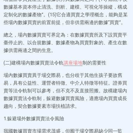
數據基本資本停止清洗、剖析、建模、可視化等操縱，構成
定制化的數據產物”。(15)它合適買賣之學理概念，能夠是某
些場內數據買賣的前置前提，但非供需兩邊的數據“買賣”。
總之，場內數據買賣可界定為：在數據買賣所及下設買賣平
臺停止的、以合規數據、數據產物為買賣對象的、產生在數
據供需兩邊之間的生意。
(二)建構場內數據買賣法令軌
講座場地
制的需要性
場內數據買賣異于場交際易，也分歧于其他生孩子要故舊
易，具有公益性、運營者特徵、中介人特徵等特征。證券買
賣等法令軌制可以參考，但不克不及直接照搬。故構建場內
數據買賣法令軌制，躲避數據買賣風險，適應場內買賣成長
趨向，契合數據要素市場扶植請求。
1.躲避場外數據買賣法令風險
我國數據買賣市場需求茂盛，但囿于場交際易缺少同一監