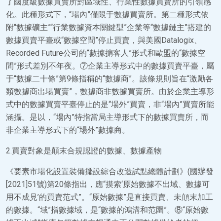
了國度級數據買賣所對區域性、行業性數據買賣所的引領感
化。此種形式下，“場內”僅限于數據買賣所。第二種形式依
附“數據礦主”“行業數據資本關鍵型”企業等“數據鏈主”搭建的
數據買賣平臺或“數據空間”停止買賣，與美國Datalogix、
Recorded Future公司的“數據掮客人”形式和歐盟的“數據空
間”形式差別不年夜。⑦企業主導形式中的數據買賣平臺，屬
于“數據二十條”第9條指稱的“數據商”。該條規則旨在“激勵各
類數據商出場買賣”，數據商非數據買賣所。由於企業主導形
式中的數據買賣平臺停止的是“場外”買賣，非“場內”買賣所能
涵攝。是以，“場內”特指當局主導形式下的數據買賣所，而
非企業主導形式下的“場外”數據商。
2.買賣對象是顛末合規認證的數據、數據產物
《要素市場化設置裝備擺設綜合改造試點總體計劃》(國辦發
[2021]51號)第20條指出，應“摸索‘原始數據不出域、數據可
用不成見’的買賣范式”。“原始數據”是直接買賣、未顛末加工
的數據。“域”指數據域，是“數據的鴻溝和范圍”。⑧“原始數