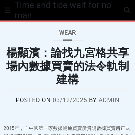
Time and tide wait for no
Skip
to
man.
content
WEAR
楊顯濱：論找九宮格共享
場內數據買賣的法令軌制
建構
POSTED ON
03/12/2025
BY
ADMIN
2015年，自中國第一家數據暢通買賣所貴陽數據買賣所正式