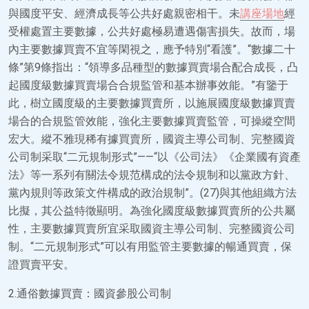
與國度平安、經濟成長等公共好處親密相干。未
講座場地
經
受權處置主要數據，公共好處極易遭遇傷害損失。故而，場
內主要數據買賣不宜等閑視之，應予特別“看護”。“數據二十
條”第9條指出：“領導多品種型的數據買賣場合配合成長，凸
起國度級數據買賣場合合規監管和基本辦事效能。”有鑒于
此，樹立國度級的主要數據買賣所，以施展國度級數據買賣
場合的合規監管效能，強化主要數據買賣監管，可操縱空間
宏大。縱不雅現稀有據買賣所，國資主導公司制、完整國資
公司制采取“二元規制形式”——“以《公司法》《企業國有資產
法》等一系列有關法令規范構成的法令規制和以黨政方針、
黨內規則等政策文件構成的政治規制”。(27)與其他組織方法
比擬，其公益特徵顯明。為強化國度級數據買賣所的公共屬
性，主要數據買賣所宜采取國資主導公司制、完整國資公司
制。“二元規制形式”可以有用監管主要數據的暢通買賣，保
證買賣平安。
2.通俗數據買賣：國資參股公司制