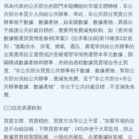
局為代表的公共部分的部門本能機能向市場主體轉移，非公
共部分本質介入供給公共辦事。準此，非公共部分買賣公共
辦事相干數據、數據產物，如采購數據、數據產物，異樣出
于維護公共好處目標的，應實用免費減免軌制。如《貴州省
數據暢通買賣增進條例(草案)》(征求看法稿)第15條第2款規
則：“激勵供水、供電、燃氣、通訊、廣電等供給公共辦事的
企業應用自立運營或許受權運營等情勢運營本單元數據，開
闢構成數據產物和辦事，并經由過程數據買賣場合停止買
賣。”非公共部分買賣公共辦事相干數據、數據產物，幫助公
共部分供給公共辦事，應減免免費。至于“非公共部分+非公
共辦事數據、數據產物”，非出于公共好處目標，不宜減免免
費。
(三)信息表露軌制
買賣主體、買賣標的、買賣方法等公之于眾，“加重市場的信
息不合錯誤稱，下降買賣本錢”，(43)亦便于大眾監視，防止
數據買賣損害隱私權、小我信息權益、企業數據財富權、公