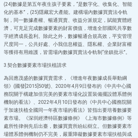
(24)數據是第五年夜生孩子要素，“是數字化、收集化、智能
化的基本”，(25)隱藏宏大產能。建構場內數據買賣法令軌
制，同一數據產權、暢通買賣、收益分派規定，賦能實體經
濟，可充足完成數據要素的財富價值，增進全部國民共享數
字經濟成長盈利。除此之外，數據暢通合規高效，平安管理
尺度同一，公共好處、小我信息權益、隱私權、企業財富權
等獲得有用維護，皆需場內數據買賣法令軌制“坐鎮批示”。
3.契合數據要素市場扶植請求
為回應茂盛的數據買賣需求，《增進年夜數據成長舉動綱
領》(國發[2015]50號)、2020年4月9日發布的《中共中心國
務院關于構建加倍完美的要素市場化設置裝備擺設體系體例
機制的看法》、2022年4月10日發布的《中共中心國務院關
于加速扶植全國同一年夜市場的看法》皆指出要培養數據要
素市場。《深圳經濟特區數據條例》《上海市數據條例》等
處所性律例先后出臺，數據買賣所紛紜樹立。但數據要素市
場體系體例機制仍不完美，嚴重障礙數據要素市場扶植與成