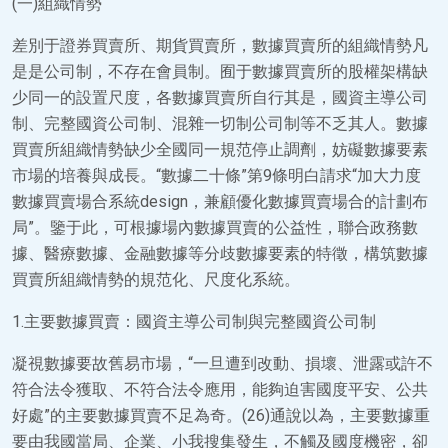
(一)組織情勢
差別于證券買賣所、期貨買賣所，數據買賣所的組織情勢凡
是是公司制，不存在會員制。囿于數據買賣所的股權架構缺
少同一的設置尺度，各數據買賣所自行其是，國資主導公司
制、完整國資公司制、混雜一切制公司制等不乏其人。數據
買賣所組織情勢缺少全國同一規范停止調劑，妨礙數據要素
市場的培養與成長。“數據二十條”第9條明白請求“加大力度
數據買賣場合系統design，兼顧優化數據買賣場合的計劃布
局”。鑒于此，可根據場內數據買賣的公益性，聯合政務數
據、醫療數據、金融數據等分歧數據要素的特徵，構筑數據
買賣所組織情勢的規范化、尺度化系統。
1.主要數據買賣：國資主導公司制與完整國資公司制
凝視數據要故舊易市場，“一旦遭到改動、損壞、泄露或許不
符合法令獲取、不符合法令應用，能夠迫害國度平安、公共
好處”的主要數據買賣不足為奇。(26)通說以為，主要數據重
要由我國當局、企業、小我搜集發生，不觸及國度機密，卻