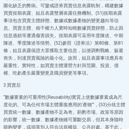
圍化缺乏的弊病。可鑒戒證券買賣信息表露軌制，構建數據
買賣按期表露、姑且表露雙層表露任務機制。(51)按期表露
事項包含買賣主體靜態、數據或數據產物的變更趨向等信
息。買賣主體、相干權力人實時知曉數據買賣靜態，防止因
信息過錯等遭遇傷害損失。按期表露可采用年度陳述、中期
陳述、季度陳述等情勢。(52)參照《證券法》第80條、第81
條，姑且表露保證大眾獲取主要信息，以便調劑戰略、躲避
喪失，到達買賣風險的最小化。故而，姑且表露事項應具有
嚴重性、實時性，如買賣主體運營方針與范圍、投資、債
權、吃虧產生嚴重變更及職員變更等事項。
3.買賣后
“數據要素的可重用性(Reusability)實質上使數據要素成為尺
度化的、可為任何市場主體重復應用的‘產物’”，(53)分歧主體
買賣統一數據、數據產物不足為奇。斟酌市場、政策等原因
的影響，統一數據、數據產物雖可重斷交易，但其本身隨時
能夠變更，或損害別人符合法規權益、公共好處。基于此，