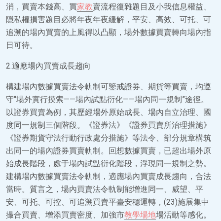
消，買賣本錢高、買
家教
賣流程復雜題目及小我信息權益、
隱私權損害題目必將年夜年夜緩解，平安、高效、可托、可
追溯的場內買賣的上風得以凸顯，場外數據買賣轉向場內指
日可待。
2.適應場內買賣成長趨向
構建場內數據買賣法令軌制可鑒戒證券、期貨等買賣，均遵
守“場外實行摸索——場內試點衍化——場內同一規制”途徑。
以證券買賣為例，其歷經場外原始成長、場內自立治理、國
度同一規制三個階段。《證券法》《證券買賣所治理措施》
《證券期貨守法行動行政處分措施》等法令、部分規章構筑
出同一的場內證券買賣軌制。回想數據買賣，已超出場外原
始成長階段，處于場內試點衍化階段，浮現同一規制之勢。
建構場內數據買賣法令軌制，適應場內買賣成長趨向，合法
當時。質言之，場內買賣法令軌制能增進同一、威望、平
安、可托、可控、可追溯買賣平臺安穩運轉，(23)施展集中
撮合買賣、增添買賣密度、加強市
教學場地
場活動等感化。