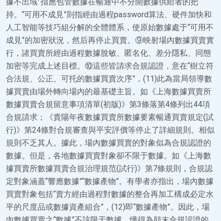
據不出域”指應包管數據在暢通中不分開數據供給者的把
持。“可用不成見”則指經由過程password算法、硬件加快和
人工智能等技巧組分解的全體體系，使原始數據處于“可用不
成見”的加密狀況，然后再停止買賣。⑨映射場內數據買賣實
行，諸買賣所經由過程數據脫敏、匿名化、差分隱私、同態
加密等完成上述目標。⑩這些皆請求合規認證，意在“樹立符
合法規、公正、可托的數據買賣次序”，(11)此為當局領導數
據買賣由場外轉向場內的最基礎主旨。如《上海數據買賣所
數據買賣合規留意事項清單(初版)》第3條落第4條列出44項
合規請求；《貴陽年夜數據買賣所數據要素暢通買賣規定(試
行)》第24條對合規審查與平安評價等停止了詳細規則。相似
規則不乏其人。據此，場內數據買賣的對象似為合規認證的
數據。但是，各地數據買賣對象卻不限于數據。如《上海數
據買賣所數據買賣合規治理規范(試行)》第7條規則，合規認
定對象涵蓋“響應數據”“數據產物”。有學者亦指出，場內數據
買賣對象包括“賣方經由過程對數據的整合再加工構成必定水
平的尺度品或數據資產組合”，(12)即“數據產物”。因此，場
內數據買賣之“數據”不該限于數據，懂得為顛末合規認證的