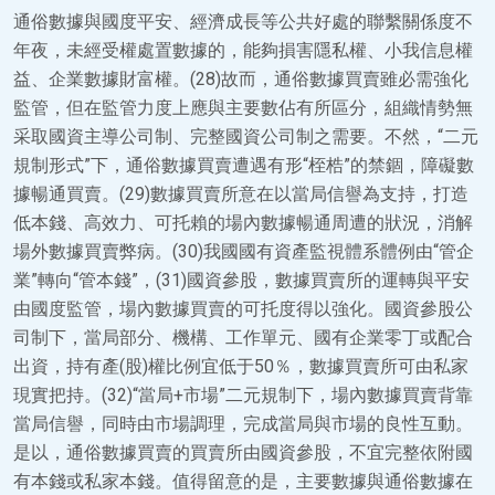
通俗數據與國度平安、經濟成長等公共好處的聯繫關係度不
年夜，未經受權處置數據的，能夠損害隱私權、小我信息權
益、企業數據財富權。(28)故而，通俗數據買賣雖必需強化
監管，但在監管力度上應與主要數佔有所區分，組織情勢無
采取國資主導公司制、完整國資公司制之需要。不然，“二元
規制形式”下，通俗數據買賣遭遇有形“桎梏”的禁錮，障礙數
據暢通買賣。(29)數據買賣所意在以當局信譽為支持，打造
低本錢、高效力、可托賴的場內數據暢通周遭的狀況，消解
場外數據買賣弊病。(30)我國國有資產監視體系體例由“管企
業”轉向“管本錢”，(31)國資參股，數據買賣所的運轉與平安
由國度監管，場內數據買賣的可托度得以強化。國資參股公
司制下，當局部分、機構、工作單元、國有企業零丁或配合
出資，持有產(股)權比例宜低于50％，數據買賣所可由私家
現實把持。(32)“當局+市場”二元規制下，場內數據買賣背靠
當局信譽，同時由市場調理，完成當局與市場的良性互動。
是以，通俗數據買賣的買賣所由國資參股，不宜完整依附國
有本錢或私家本錢。值得留意的是，主要數據與通俗數據在