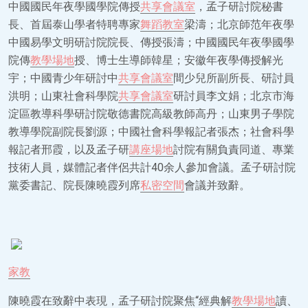
中國國民年夜學國學院傳授
共享會議室
，孟子研討院秘書
長、首屆泰山學者特聘專家
舞蹈教室
梁濤；北京師范年夜學
中國易學文明研討院院長、傳授張濤；中國國民年夜學國學
院傳
教學場地
授、博士生導師韓星；安徽年夜學傳授解光
宇；中國青少年研討中
共享會議室
間少兒所副所長、研討員
洪明；山東社會科學院
共享會議室
研討員李文娟；北京市海
淀區教導科學研討院敬德書院高級教師高丹；山東男子學院
教導學院副院長劉源；中國社會科學報記者張杰；社會科學
報記者邢霞，以及孟子研
講座場地
討院有關負責同道、專業
技術人員，媒體記者伴侶共計40余人參加會議。孟子研討院
黨委書記、院長陳曉霞列席
私密空間
會議并致辭。
家教
陳曉霞在致辭中表現，孟子研討院聚焦“經典解
教學場地
讀、