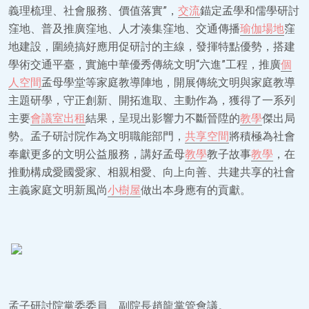
義理梳理、社會服務、價值落實”，
交流
錨定孟學和儒學研討
窪地、普及推廣窪地、人才湊集窪地、交通傳播
瑜伽場地
窪
地建設，圍繞搞好應用促研討的主線，發揮特點優勢，搭建
學術交通平臺，實施中華優秀傳統文明“六進”工程，推廣
個
人空間
孟母學堂等家庭教導陣地，開展傳統文明與家庭教導
主題研學，守正創新、開拓進取、主動作為，獲得了一系列
主要
會議室出租
結果，呈現出影響力不斷晉陞的
教學
傑出局
勢。孟子研討院作為文明職能部門，
共享空間
將積極為社會
奉獻更多的文明公益服務，講好孟母
教學
教子故事
教學
，在
推動構成愛國愛家、相親相愛、向上向善、共建共享的社會
主義家庭文明新風尚
小樹屋
做出本身應有的貢獻。
孟子研討院黨委委員、副院長趙龍掌管會議。