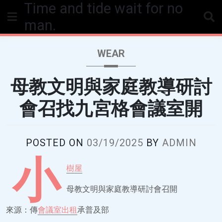
Time and tide wait for no
Skip
to
man.
content
WEAR
母教文明與家庭教導研討
會召找九宮格會議室開
POSTED ON
03/19/2025
BY
ADMIN
小
樹屋
母教文明與家庭教導研討會召開
來源：傳
會議室出租
承普及部