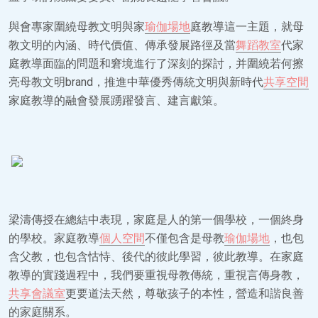
與會專家圍繞母教文明與家
瑜伽場地
庭教導這一主題，就母
教文明的內涵、時代價值、傳承發展路徑及當
舞蹈教室
代家
庭教導面臨的問題和窘境進行了深刻的探討，并圍繞若何擦
亮母教文明brand，推進中華優秀傳統文明與新時代
共享空間
家庭教導的融會發展踴躍發言、建言獻策。
梁濤傳授在總結中表現，家庭是人的第一個學校，一個終身
的學校。家庭教導
個人空間
不僅包含是母教
瑜伽場地
，也包
含父教，也包含怙恃、後代的彼此學習，彼此教導。在家庭
教導的實踐過程中，我們要重視母教傳統，重視言傳身教，
共享會議室
更要道法天然，尊敬孩子的本性，營造和諧良善
的家庭關系。