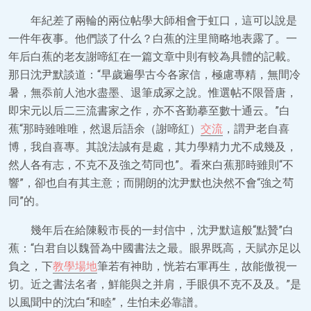
年紀差了兩輪的兩位帖學大師相會于虹口，這可以說是
一件年夜事。他們談了什么？白蕉的注里簡略地表露了。一
年后白蕉的老友謝啼紅在一篇文章中則有較為具體的記載。
那日沈尹默談道：“早歲遍學古今各家信，極慮專精，無間冷
暑，無忝前人池水盡墨、退筆成冢之說。惟選帖不限晉唐，
即宋元以后二三流書家之作，亦不吝勤摹至數十通云。”白
蕉“那時雖唯唯，然退后語余（謝啼紅）
交流
，謂尹老自喜
博，我自喜專。其說法誠有是處，其力學精力尤不成幾及，
然人各有志，不克不及強之茍同也”。看來白蕉那時雖則“不
響”，卻也自有其主意；而開朗的沈尹默也決然不會“強之茍
同”的。
幾年后在給陳毅市長的一封信中，沈尹默這般“點贊”白
蕉：“白君自以魏晉為中國書法之最。眼界既高，天賦亦足以
負之，下
教學場地
筆若有神助，恍若右軍再生，故能傲視一
切。近之書法名者，鮮能與之并肩，手眼俱不克不及及。”是
以風聞中的沈白“和睦”，生怕未必靠譜。