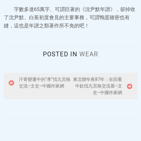
字數多達65萬字、可謂巨著的《沈尹默年譜》，卻掉收
了沈尹默、白蕉初度會見的主要事務，可謂鴨蛋雖密也有
縫，這也是年譜之類著作所不免的吧！
POSTED IN
WEAR
P
汗青變遷中的“孝”找九宮格
東北聯年夜87年：在回看
交流–文史–中國作家網
中欽找九宮格交流慕–文
o
史–中國作家網
s
t
n
a
v