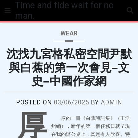
Time and tide wait for no
Skip
to
man.
content
WEAR
沈找九宮格私密空間尹默
與白蕉的第一次會見–文
史–中國作家網
POSTED ON
03/06/2025
BY
ADMIN
厚
厚的一冊《白蕉詩詞集》（王浩
州編），新年的第一個任務日就呈現
在我的辦公桌上，真是令人欣喜。特