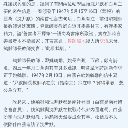
殊讓我興奮的是，讀到了有關兩位帖學巨頭沈尹默和白蕉主
要的來往信息——看頒發于1947年5月15至16日《茸報》的
題為《沈尹默》的兩首七言盡句后，白蕉有注：前偕鹓雛師
長教師過沈寓廬，尹默師長教師自道其學書甘苦，有漢學家
精力。論“善書者不擇筆”一語向為書家所聚訟，實在那時言
善書者本不指書家，其言甚通，
舞蹈場地
後人所
交流
未發。
鹓雛師長教師笑言：“此壯我氣。”
鹓雛師長教師，即姚鹓雛。姚長白蕉十五歲，頗有詩
名。四五十年月白蕉與其有良多通訊，時常呈寄詩詞新作求
正于姚鹓雛。1947年2月18日，白蕉在給姚鹓雛的信中寫
道：“尹默師長教師頃在京（指南京）抑在申？冀得承教，懇
公為介耳。”
說起來，姚鹓雛和沈尹默都是南社社員（白蕉是南社留
念會會員）。姚鹓雛與沈尹默在抗戰時代都內遷進蜀。白蕉
盼望向沈尹默就教，姚鹓雛天然要成全其事。收信后不久，
便陪伴白蕉造訪了沈尹默。