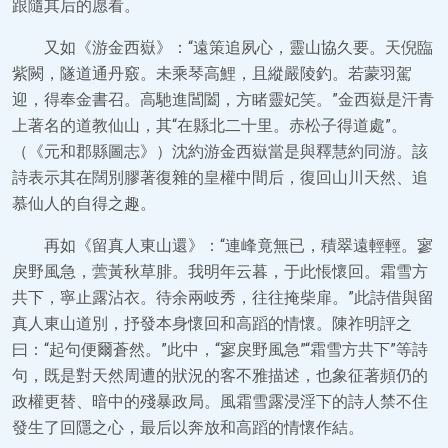
跟隨其后的愿看。
又如《游金西嶽》：“遠策追夙心，靈山協久要。天倪臨
紫闕，隧道通丹竅。未乘琴高鯉，且縱嚴陵釣。若蒙羽駕
迎，得奉金書召。高馳進閶闔，方睹靈妃笑。”金西嶽是汗青
上著名的道教仙山，其“在縣北二十里。赤松子得道處”。
（《元和郡縣圖志》）沈約游金西嶽當是與釋慧約同游。該
詩表示其在闊別膠著復雜的皇權中間后，復回山川天然、追
慕仙人的自得之趣。
再如《留真人東山還》：“連峰竟無已，積翠遠輕輕。寥
戾野風急，蕓黃秋草腓。我明年云暮，于此悵懷回。霜雪方
共下，寧止露沾衣。待余兩岐秀，往往掩柴扉。”此詩借與留
真人東山道別，抒發本身懷回和高蹈的情懷。陳祚明評之
曰：“起句便爾蒼然。”此中，“寥戾野風急”“霜雪方共下”等詩
句，既是對天然周遭的狀況的客不雅描述，也象征著頻仍的
政權更替、暗中的殘暴政局。風霜雪露浸淫下的詩人禁不住
發生了回隱之心，最后以奔放和高蹈的情懷作結。