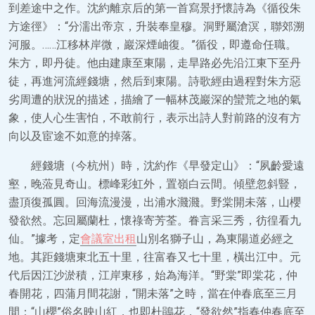
到差途中之作。沈約離京后的第一首寫景抒懷詩為《循役朱
方途徑》：“分濡出帝京，升裝奉皇穆。洞野屬滄溟，聯郊溯
河服。……江移林岸微，巖深煙岫復。”循役，即遵命任職。
朱方，即丹徒。他由建康至東陽，走旱路必先沿江東下至丹
徒，再進河流經錢塘，然后到東陽。詩歌經由過程對朱方惡
劣周遭的狀況的描述，描繪了一幅林茂巖深的蠻荒之地的氣
象，使人心生害怕，不敢前行，表示出詩人對前路的沒有方
向以及宦途不如意的掉落。
經錢塘（今杭州）時，沈約作《早發定山》：“夙齡愛遠
壑，晚蒞見奇山。標峰彩虹外，置嶺白云間。傾壁忽斜豎，
盡頂復孤圓。回海流漫漫，出浦水濺濺。野棠開未落，山櫻
發欲然。忘回屬蘭杜，懷祿寄芳荃。眷言采三秀，彷徨看九
仙。”據考，定
會議室出租
山別名獅子山，為東陽道必經之
地。其距錢塘東北五十里，往富春又七十里，橫出江中。元
代后因江沙淤積，江岸東移，始為海洋。“野棠”即棠花，仲
春開花，四蒲月間花謝，“開未落”之時，當在仲春底至三月
間；“山櫻”俗名映山紅，也即杜鵑花，“發欲然”指春仲春底至