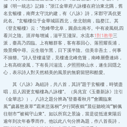
據《明一統志》記錄：“浙江金華府八詠樓在府治東北隅，舊
名玄暢樓，南齊太守沈約建，有《八詠》詩，宋郡守馮伉更
此名。”玄暢樓位于金華城區西北，坐北朝南，臨婺江。其
《登玄暢樓》云：“危峰帶北阜，圓鼎出南岑。中有凌風樹,四
看川之陰。涯岸每增減，湍平互淺深。水流本
1對1教學
三
派，臺高乃四臨。上有離群客，客有慕回心。落照耀長浦，
煥景燭中尋。云生嶺乍黑，日下溪半陰。信美非吾土，何事
不抽簪。”詩人登樓遠望，見樓邊北峰危聳，南峰層疊連綿，
上有高樹凌風，下有長川湍流，夕照照映山水，遂生回隱之
心，表示詩人對天然精美的風景的無窮留戀和酷愛。
其《八詠》為組詩，共八首，其詩“題于玄暢樓，時號盡
唱，后人因更玄暢樓為八詠樓”。（吳兆宜《玉臺新詠》注引
《金華志》）。八詩之題分辨為“登臺看秋月”“會圃臨東
風”“歲暮愍衰草”“霜來悲落桐”“夕行聞夜鶴”“晨征聽曉鴻”“解佩
往朝市”“被褐守山東”。如以所寫之景論，當是從抵達東陽后
逾年到次年春季而作。他以此八句分辨為題，作八首長詩，