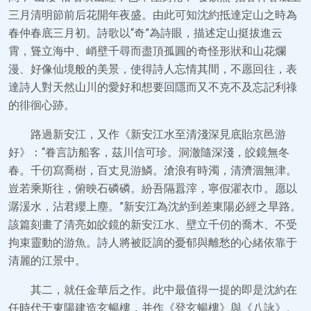
三月清明節前后花開年夜盛。由此可知沈約抵達定山之時為
春仲春底三月初。詩歌以“奇”為詩眼，描述定山挺拔進云
霄，聳立海中、峭壁千尋而盡頂孤圓的奇怪形狀和山花爛
漫、好像仙境般的美景，使得詩人忘情其間，不愿回往，表
達詩人對天然山川的愛好和想要回隱而又不克不及忘記利祿
的徘徊心跡。
路過新安江，又作《新安江水至清淺深見底貽京邑游
好》：“眷言訪船客，茲川信可珍。洞澈隨深淺，皎鏡無冬
春。千仞寫喬樹，百丈見游鱗。滄浪有時濁，清濟涸無津。
豈若乘斯往，俯映石磷磷。紛吾隔囂滓，寧假濯衣巾。愿以
潺湲水，沾君纓上塵。”新安江為沈約到差東陽必經之旱路。
該篇刻畫了清亮如皎鏡的新安江水、壁立千仞的喬木、不受
拘束靈動的游魚。詩人將被貶謫的憂郁與離愁的心緒依靠于
清麗的江景中。
其二，就任金華后之作。此中最值得一提的即是沈約在
任時代于東陽建造玄暢樓，并作《登玄暢樓》與《八詠》。