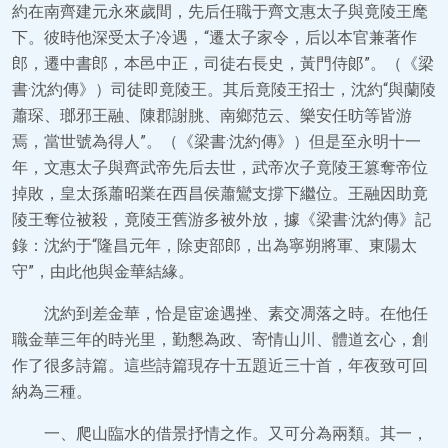
約在南齊建元永來歲間，先后任職于齊文惠太子與竟陵王麾
下。彼時他深受太子冷遇，“遷太子家令，后以本官兼著作
郎，遷中書郎，本邑中正，司徒右長史，黃門侍郞”。（《梁
書·沈約傳》）司徒即竟陵王。其后竟陵王招士，沈約“與蘭陵
蕭琛、瑯邪王融、陳郡謝朓、南鄉范云、樂安任昉等皆游
焉，當世號為得人”。（《梁書·沈約傳》）但是至永明十一
年，文惠太子與齊武帝先后去世，武帝次子竟陵王篡奪帝位
掉敗，皇太孫蕭昭業在西昌侯蕭鸞支撐下繼位。王融因助竟
陵王奪位被殺，竟陵王舊游多被外放，據《梁書·沈約傳》記
錄：沈約于“隆昌元年，除吏部郎，出為寧朔將軍、東陽太
守”，由此他與金華結緣。
沈約到差金華，恰是宦途遇挫、素交凋落之時。在他任
職金華三年的時光里，勤懇為政、寄情山川、體道玄心，創
作了很多詩篇。這些詩篇現存十五題近三十首，年夜致可回
納為三種。
一、爬山臨水的借景抒情之作。又可分為兩類。其一，