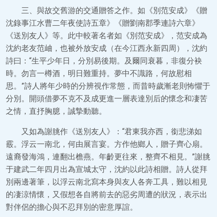
三、與故交舊游的交通贈答之作。如《別范安成》《贈
沈錄事江水曹二年夜使詩五章》《贈劉南郡季連詩六章》
《送別友人》等。此中較著名者如《別范安成》，范安成為
沈約老友范岫，也被外放安成（在今江西永新四周），沈約
詩曰：“生平少年日，分別易後期。及爾同衰暮，非復分袂
時。勿言一樽酒，明日難重持。夢中不識路，何故慰相
思。”詩人將年少時的分辨視作常態，而昔時歲漸老則怖懼于
分別。開頭借夢不克不及成更進一層表達別后的懷念和凄苦
之情，直抒胸臆，誠摯動聽。
又如為謝朓作《送別友人》：“君東我亦西，銜悲涕如
霰。浮云一南北，何由展言宴。方作他鄉人，贈子齊心扇。
遠裔發海鴻，連翻出檐燕。年齡更往來，整齊不相見。”謝朓
于建武二年四月出為宣城太守，沈約以此詩相贈。詩人從拜
別兩邊著筆，以浮云南北寫本身與友人各奔工具，難以相見
的凄涼情懷，又假想各自將前去的惡劣周遭的狀況，表示出
對伴侶的擔心與不忍拜別的密意厚誼。