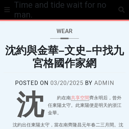
Time and tide wait for no
Skip
to
man.
content
WEAR
沈約與金華–文史–中找九
宮格國作家網
POSTED ON
03/20/2025
BY
ADMIN
沈
約在南
共享空間
齊永明后，曾外
任東陽太守。此東陽便是明天的浙江
金華。
沈約出任東陽太守，當在南齊隆昌元年春二三月間。沈