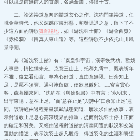
可以說是前無前人的首創，名滿全國，傳播千古。
二、論述崇道意向的體道玄心之作。沈約門第崇道，任
職金華時代，他又深感宦海邪惡，萌發隱退之意，留下了不
少這方面的詩歌
舞蹈場地
，如《游沈羽士館》《游金西嶽》
《赤松澗》《留真人東山還》等。這些詩歌不少依托山川風
景睜開。
其《游沈羽士館》有：“秦皇御宇宙，漢帝恢武功。歡娛
人事盡，情性猶未充。克意三山上，托慕九霄中。既表祈年
不雅，復立看仙宮。寧為心好道，直由意無限。曰余知止
足，是愿不須豐。遇可淹留處，便欲息微躬。……寄言賞心
客，歲暮爾來同。”沈約在《與徐勉書》中有言：“永明末，
出守東陽，意在止足。”而“意在止足”與詩中“曰余知止足”意
同。該詩經由過程秦皇漢武誠懇問道、屢次求仙的故事，表
示對道教止足息心高深境界的推重，從而對沈羽士停止正面
的確定和贊美。又經由過程對道館的清幽周遭的狀況和交游
運動的描述，表示沈羽士超凡脫俗、得道羽化的生涯和盼望