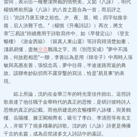
雷同，表示出一種整潔齊截的情勢美。又如《八詠》，明代
楊慎將前所論《八詠》的八首之題合為一首，而后評之
曰：“此詩乃唐五律之祖也。夕、夜、晨、曉，四字似復非
復，后人決難下也。”（楊慎《升庵詩話》）再次，將文
章“三易說”持續應用于詩歌寫作中。如《早發定山》《登玄
暢樓》《游金西嶽》《留真人東山還》等詩寫得清楚如畫，
淺易易懂，盡無
交流
難識之字。而《別范安成》“夢中不識
路，何故慰相思”一聯，李善以為是用《韓非子》中周時人張
敏與高惠友善，張惦念高，夢中往尋，半途迷路而返的典
故。該聯奇妙貼切而不露穿鑿的寫法，恰是“易見事”的表
現。
綜上所論，沈約在金華三年的時光里佳作頻出。這些詩
歌表達了他任職于金華時代的真正的思惟，是研討彼時詩人
思惟的真正的記載。而他所建造的玄暢樓即八詠樓，與黃鶴
樓、岳陽樓、滕王閣相齊名，吸引了李白、李清照等有名文
人，并留下了很多殘暴的詩歌。沈約的《八詠》詩更是傳播
千古的名篇，成為后世諸多文人詩話中的嘉話。