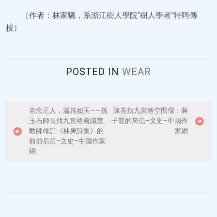
（作者：林家驪，系浙江樹人學院“樹人學者”特聘傳
授）
POSTED IN
WEAR
P
言念正人，溫其如玉——孫
陳喜找九宮格空間儒：蔣
玉石師長找九宮格會議室
子龍的來信–文史–中國作
o
教師修訂《林庚詩集》的
家網
s
前前后后–文史–中國作家
網
t
n
a
v
i