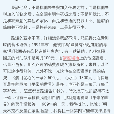
我說他窮，不是指他未餐與加入任務之前，而是指他餐
與加入任務之后，在全國申明年夜振之后；不是和我比，不
是和我熟悉的其他名家比，而是和普通的雙職工比。他窮的
緣由并不復雜，一是掙得未幾，二是花得不少。
路遠的薪水不高，詳細幾多我記不清，只記得比在青海
時的薪水還低；1991年末，他被評為“國度有凸起進獻的專
家”和“陜西省有凸起進獻的專家”，有一點補助，也很無限，
國度的補助似乎是每月100元，省
講座場地
上的他沒說過，
估量不會多。那么路遠的稿費多嗎？據我所知，未幾，甚至
可以說少得好笑。此外不說，光說他在全國獲獎作品的稿
費，《觸目驚心的一幕》500元，《人生》1300元，而長達
百萬字的巨著《平常的世界》最多，也不外是三萬元（每千
字30元）。這些都是路遠告知我的，時光長了也許記得不太
正確，但有一宗稿費我是明白的，那就是電視劇《平常的世
界》的著作權報答。1989年的一天，我往找他，他說：“明
天不克不及坐在家里‘拉話’，我得往一回第四軍醫年夜學接待