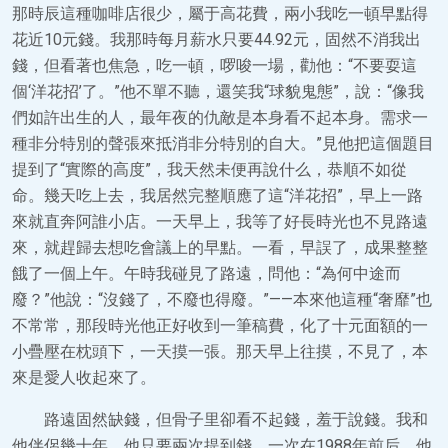
那時辰這種咖啡店很少，屬于高花費，兩小我吃一頓早點得
花近10元錢。我那時每月薪水只要44.92元，固然不消我出
錢，但看著也焦急，吃一頓，啰唆一場，勸他：“不要耍這
個‘洋花招’了。”他不單不聽，還笑我“球貌鬼態”，說：“像我
們如許出生的人，最年夜的仇敵是本身看不起本身。需求一
種非分特別的聲張來抵消非分特別的自大。”見他把這個題目
提到了“實際的高度”，我天然未便再說什么，恭順不如從
命。幾天吃上去，我居然完整順應了這“洋花招”，早上一路
來就直奔阿誰小店。一天早上，我等了好長時光也不見路遠
來，就趕歸去想吃會議上的早點。一看，早誤了，成果整整
餓了一個上午。午時我碰見了路遠，問他：“為何中途而
廢？”他說：“沒錢了，不廢也得廢。”——本來他這種“奢靡”也
不常常，那段時光他正好收到一筆稿費，化了十元面額的一
小疊壓在枕頭下，一天摸一張。那天早上往摸，不見了，本
來是愛人收起來了。
路遠固然缺錢，但骨子里卻看不起錢，羞于說錢。我和
他伴侶幾十年，他只要兩次提到錢。一次在1988年前后，他