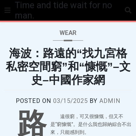
Time and tide wait for no
Skip
to
man.
content
WEAR
海波：路遠的“找九宮格
私密空間窮”和“慷慨”–文
史–中國作家網
POSTED ON
03/15/2025
BY
ADMIN
路
遠很窮，可又很慷慨，但又不
是“窮慷慨”。是什么我也歸納綜合不出
來，只能感到到。