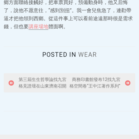
鄉方面聯絡接觸好，把車票買好，預備動身時，他又后悔
了，說他不愿意往，“感到別扭”。我一會兒焦急了，連勸帶
逼才把他領到西鄉。從這件事上可以看前途遠那時很是需求
錢，但也要
講座場地
體面啊。
POSTED IN
WEAR
P
第三屆生生哲學論找九宮
商務印書館發布12找九宮
格見證壇在山東濟南召開
格空間卷“王中江著作系列”
o
s
t
n
a
v