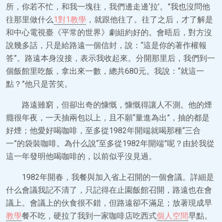
所，你若不忙，和我一塊往，我們邊走邊‘拉’。”我也沒問他
往那里做什么
1對1教學
，就跟他往了。往了之后，才了解是
和中心電視臺《平常的世界》劇組約好的。會晤后，對方沒
說幾多話，只是給路遠一個信封，說：“這是你的著作權報
答”。路遠本身沒接，表示我收起來。分開那里后，我們到一
個飯館里吃飯，拿出來一數，總共680元。我說：“就這一
點？”他只是苦笑。
路遠雖窮，但卻出奇的慷慨，慷慨得讓人不測。他的煙
癮很年夜，一天抽兩包以上，且不願“量進為出”，抽的都是
好煙；他愛好喝咖啡，至多從1982年開端就喝那種“三合
一”的袋裝咖啡。為什么說“至多從1982年開端”呢？由於我從
這一年發明他喝咖啡的，以前似乎沒見過。
1982年開春，我餐與加入省上召開的一個會議。詳細是
什么會議我記不清了，只記得在止園飯館召開，路遠也在會
議上。會議上的伙食很不錯，但路遠卻不滿足；放著現成早
教學
餐不吃，硬拉了我到一家咖啡店吃西式
個人空間
早點。