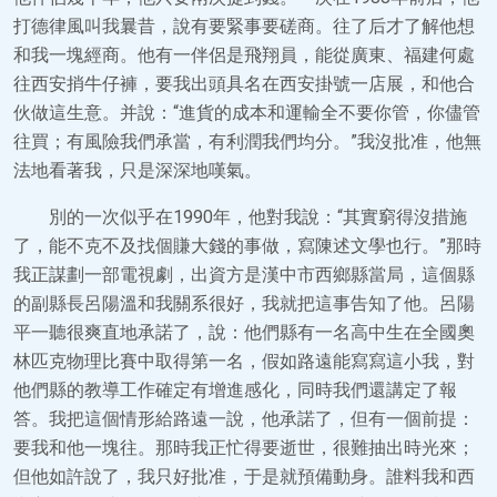
打德律風叫我曩昔，說有要緊事要磋商。往了后才了解他想
和我一塊經商。他有一伴侶是飛翔員，能從廣東、福建何處
往西安捎牛仔褲，要我出頭具名在西安掛號一店展，和他合
伙做這生意。并說：“進貨的成本和運輸全不要你管，你儘管
往買；有風險我們承當，有利潤我們均分。”我沒批准，他無
法地看著我，只是深深地嘆氣。
別的一次似乎在1990年，他對我說：“其實窮得沒措施
了，能不克不及找個賺大錢的事做，寫陳述文學也行。”那時
我正謀劃一部電視劇，出資方是漢中市西鄉縣當局，這個縣
的副縣長呂陽溫和我關系很好，我就把這事告知了他。呂陽
平一聽很爽直地承諾了，說：他們縣有一名高中生在全國奧
林匹克物理比賽中取得第一名，假如路遠能寫寫這小我，對
他們縣的教導工作確定有增進感化，同時我們還講定了報
答。我把這個情形給路遠一說，他承諾了，但有一個前提：
要我和他一塊往。那時我正忙得要逝世，很難抽出時光來；
但他如許說了，我只好批准，于是就預備動身。誰料我和西