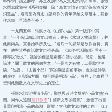
年作學白話之參考，亦是友朋中為人父兄所請求”等等。張恨
水撰寫此類報刊系列專欄，除了為寬大讀者供給“茶余酒后之
消遣品”，還盼望為有志白話寫作的青年供給文章范本，其創
作念頭，再清楚不外了。
一九四五年，張恨水在《山窗小品》第一版序中寫
道：“一年來以白話散文出書者，先有《水滸人物論贊》，并
此而兩矣。實非始料所及也。”這后一句顯然是故作自持。實
在，他對這些白話散文自視甚高。《寫作生活回想》里有一
節專說“散文”，議論的僅是這兩部白話小品集。隨后，他還
論述了關于散文的兩個主意：“一是言之有物，二是取徑沖
淡。”他說，《山窗小品》“寫的滿是面前事物，走的是沖淡
的途徑，但認識方面，卻不跟著明清小品”。可見，他暗裡已
想到此類散文在文學史上的定位。
張恨水說起“明清小品”，顯然與昔時文壇的“小品文熱”有
關。周作人追溯
1對1教學
“中國新文學的源流”，激發了出書
界重印明清小品的高潮，影響了古代散文寫作的走向；《山