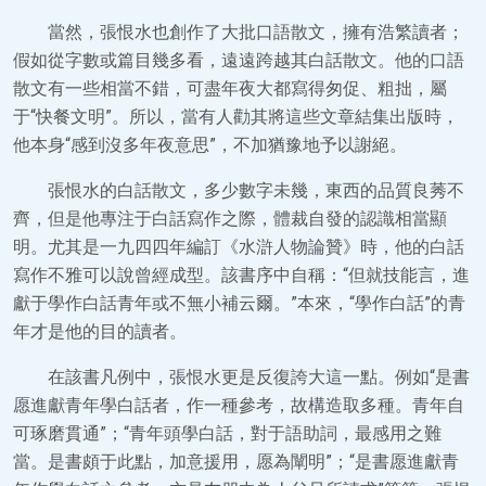
當然，張恨水也創作了大批口語散文，擁有浩繁讀者；
假如從字數或篇目幾多看，遠遠跨越其白話散文。他的口語
散文有一些相當不錯，可盡年夜大都寫得匆促、粗拙，屬
于“快餐文明”。所以，當有人勸其將這些文章結集出版時，
他本身“感到沒多年夜意思”，不加猶豫地予以謝絕。
張恨水的白話散文，多少數字未幾，東西的品質良莠不
齊，但是他專注于白話寫作之際，體裁自發的認識相當顯
明。尤其是一九四四年編訂《水滸人物論贊》時，他的白話
寫作不雅可以說曾經成型。該書序中自稱：“但就技能言，進
獻于學作白話青年或不無小補云爾。”本來，“學作白話”的青
年才是他的目的讀者。
在該書凡例中，張恨水更是反復誇大這一點。例如“是書
愿進獻青年學白話者，作一種參考，故構造取多種。青年自
可琢磨貫通”；“青年頭學白話，對于語助詞，最感用之難
當。是書頗于此點，加意援用，愿為闡明”；“是書愿進獻青