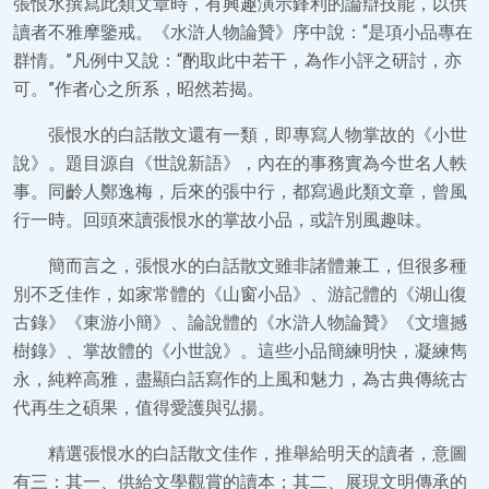
張恨水撰寫此類文章時，有興趣演示鋒利的論辯技能，以供
讀者不雅摩鑒戒。《水滸人物論贊》序中說：“是項小品專在
群情。”凡例中又說：“酌取此中若干，為作小評之研討，亦
可。”作者心之所系，昭然若揭。
張恨水的白話散文還有一類，即專寫人物掌故的《小世
說》。題目源自《世說新語》，內在的事務實為今世名人軼
事。同齡人鄭逸梅，后來的張中行，都寫過此類文章，曾風
行一時。回頭來讀張恨水的掌故小品，或許別風趣味。
簡而言之，張恨水的白話散文雖非諸體兼工，但很多種
別不乏佳作，如家常體的《山窗小品》、游記體的《湖山復
古錄》《東游小簡》、論說體的《水滸人物論贊》《文壇撼
樹錄》、掌故體的《小世說》。這些小品簡練明快，凝練雋
永，純粹高雅，盡顯白話寫作的上風和魅力，為古典傳統古
代再生之碩果，值得愛護與弘揚。
精選張恨水的白話散文佳作，推舉給明天的讀者，意圖
有三：其一、供給文學觀賞的讀本；其二、展現文明傳承的