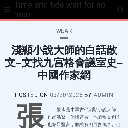
Time and tide wait for no
Skip
to
man.
content
WEAR
淺顯小說大師的白話散
文–文找九宮格會議室史–
中國作家網
POSTED ON
03/20/2025
BY
ADMIN
張
恨水是中國古代淺顯小說大師，
作品浩繁，傳播甚廣。他的散文創作
也結果豐富，聽說有四百多萬字。但