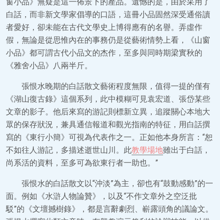
窗小品》無疑是這一佈景下的產品。遺憾的是，由於采用了
白話，而非新文學家倡導的口語，這冊小品固然深受通俗讀
者愛好，卻未能在古代文學史上博得應有的名譽。弄虛作
假，無論是從思惟內在的事務仍是從藝術情勢上看，《山窗
小品》都可謂古代小品文的杰作，至多與同時期梁實秋的
《雅舍小品》八兩半斤。
張恨水晚期的白話散文藝術程度無限，值得一提的僅有
《湖山復古錄》這個系列，此中模糊可見袁宏道、張岱某些
文章的影子。他后來寫的游記則標新立異，追蹤關心本地大
眾的保存狀況，兼具通信報道和觀光指南的特征，用白話撰
寫的《東行小簡》可視為代表作之一。正如他本身所言：“恕
不如往人游記，多描述逝世山川。此
教學場地
雖出于白話，
尚系活的資料，至多可為欲東行者一助也。”
張恨水的白話散文以“沖淡”為主，卻也有“鼓動感動”的一
面。例如《水滸人物論贊》，以及“不作文章外之空泛批
駁”的《文壇撼樹錄》，都是言辭劇烈、嶄露頭角的議論文。