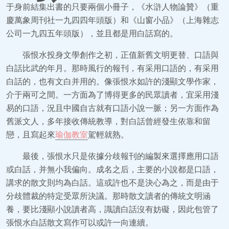
于身前結集出書的只要兩個小冊子，《水滸人物論贊》（重
慶萬象周刊社一九四四年頭版）和《山窗小品》（上海雜志
公司一九四五年頭版），並且都是用白話寫的。
張恨水投身文學創作之初，正值新舊文明更替、口語與
白話比武的年月。那時風行的報刊，有采用口語的，有采用
白話的，也有文白并用的。像張恨水如許的淺顯文學作家，
介于兩可之間。一方面為了博得更多的民眾讀者，宜采用淺
易的口語，況且中國自古就有口語小說一脈；另一方面作為
舊派文人，多年接收傳統教導，對白話曾經發生依靠和留
戀，且寫起來
瑜伽教室
駕輕就熟。
最後，張恨水只是依據分歧報刊的編製來選擇應用口語
或白話，并無小我偏向。成名之后，主要的小說都是口語，
講求的散文則均為白話。這或許也不是決心為之，而是由于
分歧體裁的特定受眾所決議。那時散文讀者的傳統文明涵
養，要比淺顯小說讀者高，識讀白話沒有妨礙，因此包管了
張恨水白話散文寫作可以或許一向連續。