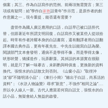
個案；其三、作為白話寫作的范例。前兩項無需贅言；第三
項或有疑問：給“學作白
家教
話青年”作示范，是原作者的創
作意圖之一，現今重提，能否還有需要？
盡管作為國人廣泛應用的口語，白話早已被口語所代
替，但跟著近年所謂文明回復，白話寫作又被某些人從頭拾
起。時常有作者誇耀本身的白話書寫，還有翻譯者用白話翻
譯本國古典作品，更有年夜先生、中先生以能寫白話為榮。
閱讀部門文本會發明，通病不是學得不像，而是學得太像，
吠形吠聲，矯揉造作，玩弄辭藻。其掉誤的本源實在很顯
明，就是只了解一味摹古，未斟酌與時俱進，更換新的資料
換代。張恨水的白話散文則否則。《山窗小品》“取徑沖
淡”卻“不隨明清小品”；《東行小簡》“雖出于白話，尚系活的
資料”；《水滸人物論贊》尋求“新意”，不強作“相同之論”……
所以令人線人一新。古代人應當若何寫白話文，張恨水的白
話小品，無疑會給人無益的啟發。