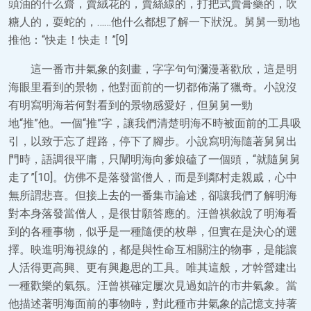
頭油的什么齋，賣絨花的，賣絲線的，打把式賣膏藥的，吹
糖人的，耍蛇的，……他什么都想了解一下狀況。舅舅一勁地
推他：“快走！快走！”[9]
這一番市井氣象的刻畫，字字句句瀰漫著歡欣，這是明
海眼里看到的景物，他對面前的一切都佈滿了獵奇。小說沒
有明寫明海若何對看到的景物感愛好，但舅舅一勁
地“推”他。一個“推”字，讓我們清楚明海不時被面前的工具吸
引，以致于忘了趕路，停下了腳步。小說寫明海隨著舅舅出
門時，語調很平庸，只闡明海向爹娘磕了一個頭，“就隨舅舅
走了”[10]。仿佛不是落發當僧人，而是到鄰村走親戚，心中
無所謂悲喜。但接上去的一番集市論述，卻讓我們了解明海
對本身落發當僧人，是很甘願答應的。汪曾祺敘說了明海看
到的各種事物，似乎是一種隨便的枚舉，但實在是決心的選
擇。映進明海視線的，都是與性命互相關注的物事，是能讓
人活得更高興、更有興趣思的工具。唯其這般，才幹營建出
一種歡樂的氣氛。汪曾祺確定屢次見過如許的市井氣象。當
他描述著明海面前的事物時，對此種市井氣象的記憶支持著