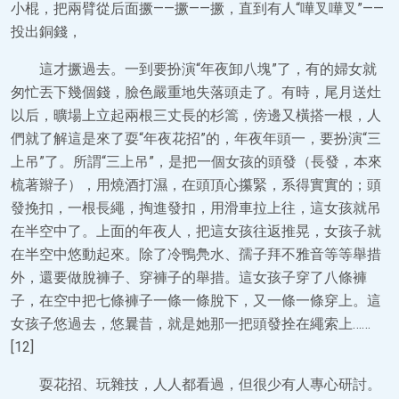
小棍，把兩臂從后面撅——撅——撅，直到有人“嘩叉嘩叉”——
投出銅錢，
這才撅過去。一到要扮演“年夜卸八塊”了，有的婦女就
匆忙丟下幾個錢，臉色嚴重地失落頭走了。有時，尾月送灶
以后，曠場上立起兩根三丈長的杉篙，傍邊又橫搭一根，人
們就了解這是來了耍“年夜花招”的，年夜年頭一，要扮演“三
上吊”了。所謂“三上吊”，是把一個女孩的頭發（長發，本來
梳著辮子），用燒酒打濕，在頭頂心攥緊，系得實實的；頭
發挽扣，一根長繩，掏進發扣，用滑車拉上往，這女孩就吊
在半空中了。上面的年夜人，把這女孩往返推晃，女孩子就
在半空中悠動起來。除了冷鴨鳧水、孺子拜不雅音等等舉措
外，還要做脫褲子、穿褲子的舉措。這女孩子穿了八條褲
子，在空中把七條褲子一條一條脫下，又一條一條穿上。這
女孩子悠過去，悠曩昔，就是她那一把頭發拴在繩索上……
[12]
耍花招、玩雜技，人人都看過，但很少有人專心研討。