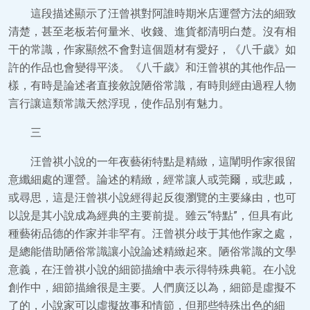
這段描述顯示了汪曾祺對阿誰時期米店運營方法的細致
清楚，甚至老板若何量米、收錢、進貨都清明白楚。沒有相
干的常識，作家顯然不會對這個題材有愛好，《八千歲》如
許的作品也會變得平淡。《八千歲》和汪曾祺的其他作品一
樣，有時是論述者直接敘說陋俗常識，有時則經由過程人物
言行讓這類常識天然浮現，使作品別有魅力。
三
汪曾祺小說的一年夜藝術特點是精緻，這闡明作家很留
意纖細處的運營。論述的精緻，經常讓人或莞爾，或悲戚，
或尋思，這是汪曾祺小說經得起反復瀏覽的主要緣由，也可
以說是其小說成為經典的主要前提。雖云“特點”，但具有此
種藝術品德的作家并非罕有。汪曾祺分歧于其他作家之處，
是總能借助陋俗常識讓小說論述精緻起來。陋俗常識的文學
意義，在汪曾祺小說的細節描繪中表示得特殊典範。在小說
創作中，細節描繪很是主要。人們廣泛以為，細節是虛擬不
了的，小說家可以虛擬故事和情節，但那些特殊出色的細