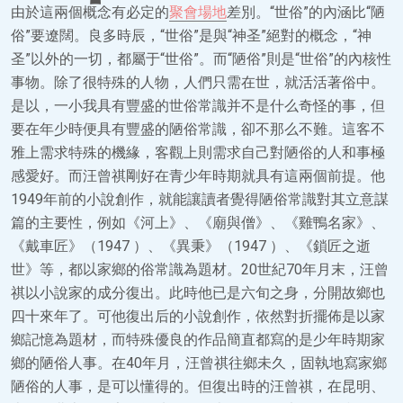
由於這兩個概念有必定的
聚會場地
差別。“世俗”的內涵比“陋
俗”要遼闊。良多時辰，“世俗”是與“神圣”絕對的概念，“神
圣”以外的一切，都屬于“世俗”。而“陋俗”則是“世俗”的內核性
事物。除了很特殊的人物，人們只需在世，就活活著俗中。
是以，一小我具有豐盛的世俗常識并不是什么奇怪的事，但
要在年少時便具有豐盛的陋俗常識，卻不那么不難。這客不
雅上需求特殊的機緣，客觀上則需求自己對陋俗的人和事極
感愛好。而汪曾祺剛好在青少年時期就具有這兩個前提。他
1949年前的小說創作，就能讓讀者覺得陋俗常識對其立意謀
篇的主要性，例如《河上》、《廟與僧》、《雞鴨名家》、
《戴車匠》（1947 ）、《異秉》（1947 ）、《鎖匠之逝
世》等，都以家鄉的俗常識為題材。20世紀70年月末，汪曾
祺以小說家的成分復出。此時他已是六旬之身，分開故鄉也
四十來年了。可他復出后的小說創作，依然對折擺佈是以家
鄉記憶為題材，而特殊優良的作品簡直都寫的是少年時期家
鄉的陋俗人事。在40年月，汪曾祺往鄉未久，固執地寫家鄉
陋俗的人事，是可以懂得的。但復出時的汪曾祺，在昆明、