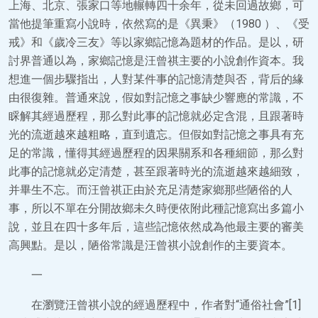
上海、北京、張家口等地輾轉四十余年，從未回過故鄉，可
當他提筆重寫小說時，依然寫的是《異秉》（1980 ）、《受
戒》和《歲冷三友》等以家鄉記憶為題材的作品。是以，研
討界普通以為，家鄉記憶是汪曾祺主要的小說創作資本。我
想進一個步驟指出，人對某件事的記憶清楚與否，背后的緣
由很復雜。普通來說，假如對記憶之事缺少響應的常識，不
睬解其經過歷程，那么對此事的記憶就必定含混，且跟著時
光的流逝越來越粗略，直到遺忘。但假如對記憶之事具有充
足的常識，懂得其經過歷程的因果關系和各種細節，那么對
此事的記憶就必定清楚，甚至跟著時光的流逝越來越細致，
并畢生不忘。而汪曾祺正由於充足清楚家鄉那些陋俗的人
事，所以不單在分開故鄉未久時便依附此種記憶寫出多篇小
說，並且在四十多年后，這些記憶依然成為他最主要的審美
高興點。是以，陋俗常識是汪曾祺小說創作的主要資本。
一
在瀏覽汪曾祺小說的經過歷程中，作者對“通俗社會”[1]