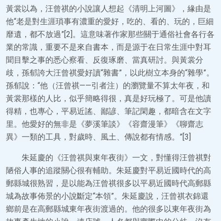
黃裳以為，汪曾祺的小說讓人想起《清明上河圖》，緣由是
他“老是對生涯瑣事有濃重的愛好，吃的、看的、玩的，巨細
靡遺，都不放過”[2]。這意味著作家那些關于通俗社會各行各
業的常識，重要不是來自書本，而是源于在日常生涯中對耳
聞目擊之事的悉心察看、反復琢磨、當真研討。與黃裳分
歧，孫郁誇大汪曾祺愛好讀“雜書”，以此樹立本身的“雜學”。
孫郁說：“他（汪曾祺——引者注）的瀏覽量不算太年夜，和
黃裳那樣的人比，似乎簡略得很，真是好玩極了。可是他讀
得精，也專心，平易近謠、鄙諺、筆記閑趣，都暗含在文字
里。他愛好的無非是《夢溪筆談》《容齋漫筆》《聊齋志
異》一類的工具，對歲時、風土、傳說都有情感。”[3]
朱延慶的《汪曾祺與東年夜街》一文，對懂得汪曾祺對
陋俗人事的追蹤關心很有輔助。朱延慶對平易近國時代的高
郵縣城很熟習，是以能為汪曾祺很多以平易近國時代高郵縣
城為故事佈景的小說斷定“本領”。朱延慶說，汪曾祺衣錦還
鄉前是在高郵縣城東年夜街渡過的。他的很多以東年夜街為