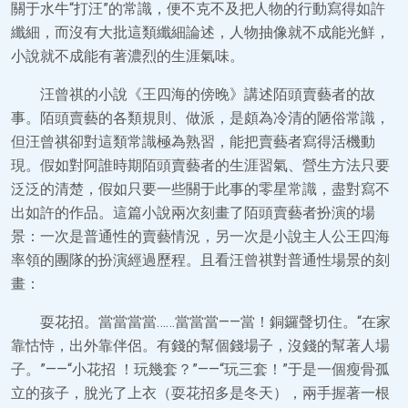
關于水牛“打汪”的常識，便不克不及把人物的行動寫得如許
纖細，而沒有大批這類纖細論述，人物抽像就不成能光鮮，
小說就不成能有著濃烈的生涯氣味。
汪曾祺的小說《王四海的傍晚》講述陌頭賣藝者的故
事。陌頭賣藝的各類規則、做派，是頗為冷清的陋俗常識，
但汪曾祺卻對這類常識極為熟習，能把賣藝者寫得活機動
現。假如對阿誰時期陌頭賣藝者的生涯習氣、營生方法只要
泛泛的清楚，假如只要一些關于此事的零星常識，盡對寫不
出如許的作品。這篇小說兩次刻畫了陌頭賣藝者扮演的場
景：一次是普通性的賣藝情況，另一次是小說主人公王四海
率領的團隊的扮演經過歷程。且看汪曾祺對普通性場景的刻
畫：
耍花招。當當當當……當當當——當！銅鑼聲切住。“在家
靠怙恃，出外靠伴侶。有錢的幫個錢場子，沒錢的幫著人場
子。”——“小花招 ！玩幾套？”——“玩三套！”于是一個瘦骨孤
立的孩子，脫光了上衣（耍花招多是冬天），兩手握著一根