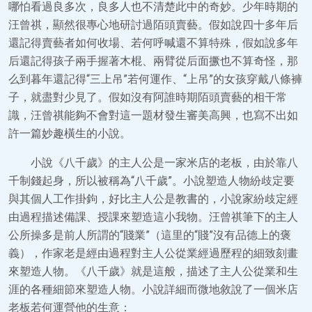
哪怕看過良多次，良多人也不清楚此中的奇妙。少年時期的
汪曾祺，顯然很專心地研討過陌頭賣藝。假如說四十多年后
還記得賣藝者如何收場、若何呼喊還不算特殊，假如說多年
后還記得孩子兩手握著木棍、兩臂從后面撅也不算奇怪，那
么到暮年還記得“三上吊”若何運作、“上吊”的女孩穿戴八條褲
子，就盡對少見了。假如沒有阿誰時期陌頭賣藝的相干常
識，汪曾祺能夠不會對這一題材發生審美高興，也寫不出如
許一篇妙趣橫生的小說。
小說《八千歲》的主人公是一家米店的老板，由於靠八
千制錢起身，所以被稱為“八千歲”。小說塑造人物紛歧定要
與其個人工作掛鉤，好比主人公是教書的，小說家紛歧定經
由過程描述備課、授課來塑造這小我物。汪曾祺筆下的主人
公所操多是前人所謂的“賤業”（這里的“賤”沒有品德上的褒
義），作家老是經由過程對主人公從業經過歷程的細致刻畫
來塑造人物。《八千歲》就是這般，描述了主人公從業和生
涯的各種細節來塑造人物。小說詳細而微地敘說了一個米店
老板若何運營他的生意：