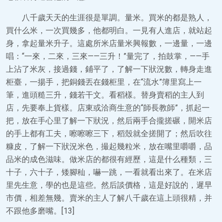
八千歲天天的生涯很是單調。量米。買米的都是熟人，
買什么米，一次買幾多，他都明白。一見有人進店，就站起
身，拿起量米升子。這處所米店量米興報數，一邊量，一邊
唱：“一來，二來，三來——三升！”量完了，拍鼓掌，——手
上沾了米灰，接過錢，鋪平了，了解一下狀況數，轉身走進
柜臺，一揚手，把銅錢丟在錢柜里，在“流水”簿里寫上一
筆，進頭糙三升，錢若干文。看稻樣。替身賣稻的主人到
店，先要奉上貨樣。店東或洽商生意的“師長教師”，抓起一
把，放在手心里了解一下狀況，然后兩手合攏搓碾，開米店
的手上都有工夫，嚓嚓嚓三下，稻殼就全搓開了；然后吹往
糠皮，了解一下狀況米色，撮起幾粒米，放在嘴里嚼嚼，品
品米的成色滋味。做米店的都很有經歷，這是什么種類，三
十子，六十子，矮腳秈，嚇一跳，一看就看出來了。在米店
里先生意，學的也是這些。然后談價格，這是好說的，遲早
市價，相差無幾。賣米的主人了解八千歲在這上頭很精，并
不跟他多磨嘴。[13]