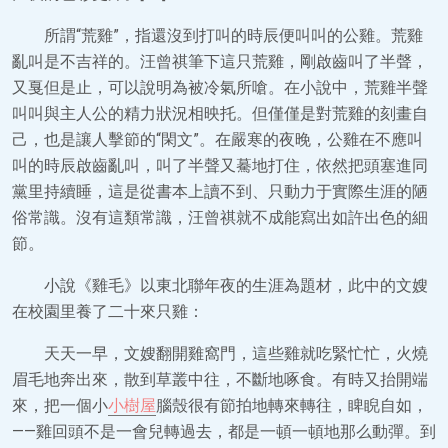
所謂“荒雞”，指還沒到打叫的時辰便叫叫的公雞。荒雞
亂叫是不吉祥的。汪曾祺筆下這只荒雞，剛啟齒叫了半聲，
又戛但是止，可以說明為被冷氣所嗆。在小說中，荒雞半聲
叫叫與主人公的精力狀況相映托。但僅僅是對荒雞的刻畫自
己，也是讓人擊節的“閑文”。在嚴寒的夜晚，公雞在不應叫
叫的時辰啟齒亂叫，叫了半聲又驀地打住，依然把頭塞進同
黨里持續睡，這是從書本上讀不到、只動力于實際生涯的陋
俗常識。沒有這類常識，汪曾祺就不成能寫出如許出色的細
節。
小說《雞毛》以東北聯年夜的生涯為題材，此中的文嫂
在校園里養了二十來只雞：
天天一早，文嫂翻開雞窩門，這些雞就吃緊忙忙，火燒
眉毛地奔出來，散到草叢中往，不斷地啄食。有時又抬開端
來，把一個小
小樹屋
腦殼很有節拍地轉來轉往，睥睨自如，
——雞回頭不是一會兒轉過去，都是一頓一頓地那么動彈。到