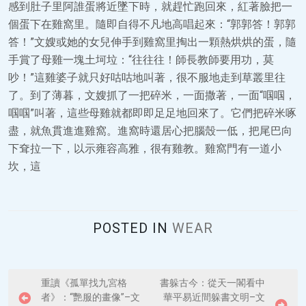
感到肚子里阿誰蛋將近墜下時，就趕忙跑回來，紅著臉把一
個蛋下在雞窩里。隨即自得不凡地高唱起來：“郭郭答！郭郭
答！”文嫂或她的女兒伸手到雞窩里掏出一顆熱烘烘的蛋，隨
手賞了母雞一塊土坷垃：“往往往！師長教師要用功，莫
吵！”這雞婆子就只好咕咕地叫著，很不服地走到草叢里往
了。到了薄暮，文嫂抓了一把碎米，一面撒著，一面“啯啯，
啯啯”叫著，這些母雞就都即即足足地回來了。它們把碎米啄
盡，就魚貫進進雞窩。進窩時還居心把腦殼一低，把尾巴向
下耷拉一下，以示雍容高雅，很有雞教。雞窩門有一道小
坎，這
POSTED IN
WEAR
P
重讀《孤單找九宮格
書躲古今：從天一閣看中
者》：“艷服的畫像”–文
華平易近間躲書文明–文