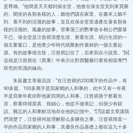
是尊稱。“他簡直天天都到保全堂，他會在保全堂見到來買藥
的、閑坐的各類各樣的人，聽他們講在家里、在書本上聽不
到、看不到的活潑的故事，並且在保全堂里邊產生著各類各
樣的活潑的、風趣的故事。管事蒲三的艷事曾令相公們愛慕
不已。保全堂是汪曾祺清楚生涯、察看生涯、研討生涯的一
個主要窗口，是他青少年時代積聚創作素材的一個主要起
源。有的故事很古怪，汪曾祺記住了，后來寫在小說里。”[6]
這就是汪曾祺在《異秉》中表示出對西醫藥行業有相當專門
研究的常識的緣由。
朱延慶文章最后說：“在汪曾祺的200萬字的作品中，有
90多篇、100多萬字是寫家鄉的人和事的，此中又有一年夜
半是寫東年夜街即他家四周的人和事。汪曾祺善于察看生
涯，察看得很當真、很細心，他從不做筆記，但很少有錯
誤。難忘的人和事鮮活地存在他的記憶中。”[7]這篇文章讓我
們清楚了，汪曾祺何故理解那么多陋俗之事。汪曾祺簡直一
半的作品寫家鄉的人和事，其優良作品基礎上都在這九十多