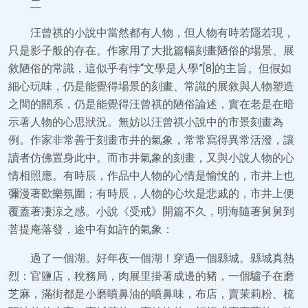
二
汪曾祺的小說中當然都有人物，但人物有時若隱若現，
只是影子般的存在。作家用了大批篇幅刻畫陋俗的場景、展
敘陋俗的常識，這似乎有悖“文學是人學”[8]的主旨。但假如
細心玩味，仍是能覺得場景的刻畫、常識的展敘與人物塑造
之間的關系，仍是能覺得汪曾祺的陋俗論述，實在老是在暗
示著人物的心思狀況。無妨以汪曾祺小說中的市景刻畫為
例。作家非常善于刻畫市井的氣象，常常寫得異常活潑，讓
讀者仿佛置身此中。而市井氣象的刻畫，又與小說人物的心
情相照應。有時辰，作品中人物的心情是愉悅的，市井上也
彌漫著歡樂氛圍；有時辰，人物的心坎是悲戚的，市井上便
覆蓋著凄涼之感。小說《受戒》開篇不久，明海隨著舅舅到
菩提庵落發，途中有如許的氣象：
過了一個湖。好年夜一個湖！穿過一個縣城。縣城真熱
烈：官鹽店，稅務局，肉展里掛著成邊的豬，一個驢子在磨
芝麻，滿街都是小磨噴鼻油的噴鼻味，布店，賣茉莉粉、梳