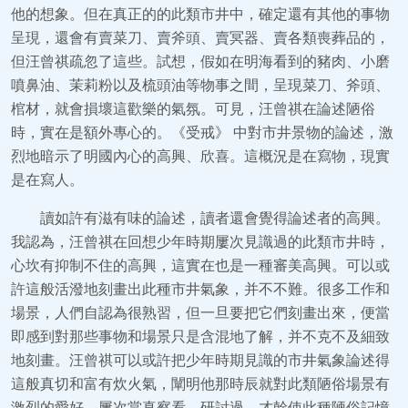
他的想象。但在真正的的此類市井中，確定還有其他的事物
呈現，還會有賣菜刀、賣斧頭、賣冥器、賣各類喪葬品的，
但汪曾祺疏忽了這些。試想，假如在明海看到的豬肉、小磨
噴鼻油、茉莉粉以及梳頭油等物事之間，呈現菜刀、斧頭、
棺材，就會損壞這歡樂的氣氛。可見，汪曾祺在論述陋俗
時，實在是額外專心的。《受戒》 中對市井景物的論述，激
烈地暗示了明國內心的高興、欣喜。這概況是在寫物，現實
是在寫人。
讀如許有滋有味的論述，讀者還會覺得論述者的高興。
我認為，汪曾祺在回想少年時期屢次見識過的此類市井時，
心坎有抑制不住的高興，這實在也是一種審美高興。可以或
許這般活潑地刻畫出此種市井氣象，并不不難。很多工作和
場景，人們自認為很熟習，但一旦要把它們刻畫出來，便當
即感到對那些事物和場景只是含混地了解，并不克不及細致
地刻畫。汪曾祺可以或許把少年時期見識的市井氣象論述得
這般真切和富有炊火氣，闡明他那時辰就對此類陋俗場景有
激烈的愛好，屢次當真察看、研討過，才幹使此種陋俗記憶