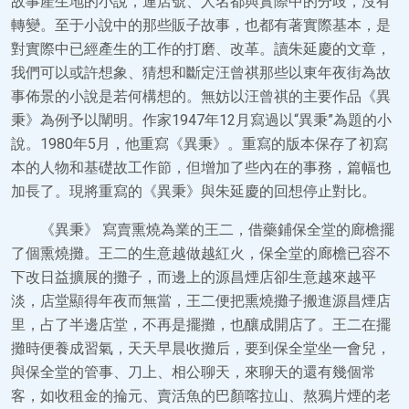
故事產生地的小說，連店號、人名都與實際中的分歧，沒有
轉變。至于小說中的那些販子故事，也都有著實際基本，是
對實際中已經產生的工作的打磨、改革。讀朱延慶的文章，
我們可以或許想象、猜想和斷定汪曾祺那些以東年夜街為故
事佈景的小說是若何構想的。無妨以汪曾祺的主要作品《異
秉》為例予以闡明。作家1947年12月寫過以“異秉”為題的小
說。1980年5月，他重寫《異秉》。重寫的版本保存了初寫
本的人物和基礎故工作節，但增加了些內在的事務，篇幅也
加長了。現將重寫的《異秉》與朱延慶的回想停止對比。
《異秉》 寫賣熏燒為業的王二，借藥鋪保全堂的廊檐擺
了個熏燒攤。王二的生意越做越紅火，保全堂的廊檐已容不
下改日益擴展的攤子，而邊上的源昌煙店卻生意越來越平
淡，店堂顯得年夜而無當，王二便把熏燒攤子搬進源昌煙店
里，占了半邊店堂，不再是擺攤，也釀成開店了。王二在擺
攤時便養成習氣，天天早晨收攤后，要到保全堂坐一會兒，
與保全堂的管事、刀上、相公聊天，來聊天的還有幾個常
客，如收租金的掄元、賣活魚的巴顏喀拉山、熬鴉片煙的老