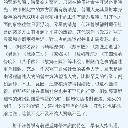
的豐盛常識，時常令人驚奇。只需在通俗社會生涯過必定時
光，城市對此中的方方面面有所清楚。普通人充其量對本身
從事的行業或與本身親密相干的工作有體系常識，對其他方
面的事物往往只要浮淺、零星的清楚，但汪曾祺卻對通俗社
會的諸多方面有著超乎平常的熟習。其代表作《受戒》寫了
農家和寺廟兩種生涯，對二者的論述都并非走馬看花。此
外，《雞鴨名家》《崎嶇潦倒》《戴車匠》《鎖匠之逝世》
《異秉》《歲冷三友》《家鄉人》《故鄉雜記》《王四海的
傍晚》《八千歲》《故鄉三陳》等小說，對陋俗之事的論述
更為細致、充足。作家寫了通俗社會的各色人等，且老是經
由過程論述人物的營生方法塑造人物。比擬罕見的行業，例
如廚師、木工、瓦匠，汪曾祺清楚得很細致，也還不難懂
得。但那些即使在底層社會也并不罕見的行當，例如專事孵
雞鴨的炕房對雞蛋鴨蛋的“炕”，開炮仗店者對鞭炮、焰火的
制作，皮匠的“绱鞋”，這些比擬罕有的謀生，汪曾祺也能描
繪進微，這就不克不及不讓人贊嘆不已了。
對于汪曾祺有著豐盛雜學常識的特色，早有人指出過。