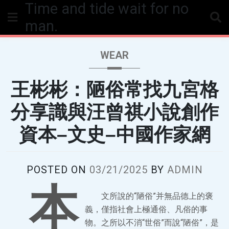
Time and tide wait for no
Skip
to
man.
content
WEAR
王彬彬：陋俗常找九宮格
分享識與汪曾祺小說創作
資本–文史–中國作家網
POSTED ON
03/21/2025
BY
ADMIN
本
文所說的“陋俗”并無品德上的褒
義，僅指社會上極通俗、凡俗的事
物。之所以不消“世俗”而說“陋俗”，是