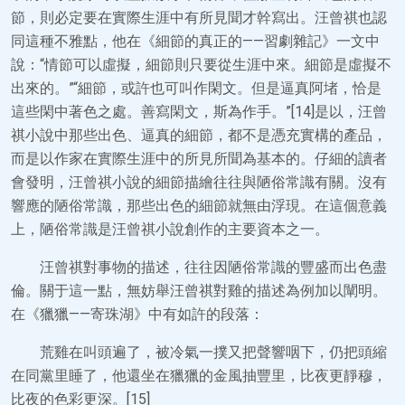
節，則必定要在實際生涯中有所見聞才幹寫出。汪曾祺也認
同這種不雅點，他在《細節的真正的——習劇雜記》一文中
說：“情節可以虛擬，細節則只要從生涯中來。細節是虛擬不
出來的。”“細節，或許也可叫作閑文。但是逼真阿堵，恰是
這些閑中著色之處。善寫閑文，斯為作手。”[14]是以，汪曾
祺小說中那些出色、逼真的細節，都不是憑充實構的產品，
而是以作家在實際生涯中的所見所聞為基本的。仔細的讀者
會發明，汪曾祺小說的細節描繪往往與陋俗常識有關。沒有
響應的陋俗常識，那些出色的細節就無由浮現。在這個意義
上，陋俗常識是汪曾祺小說創作的主要資本之一。
汪曾祺對事物的描述，往往因陋俗常識的豐盛而出色盡
倫。關于這一點，無妨舉汪曾祺對雞的描述為例加以闡明。
在《獵獵——寄珠湖》中有如許的段落：
荒雞在叫頭遍了，被冷氣一撲又把聲響咽下，仍把頭縮
在同黨里睡了，他還坐在獵獵的金風抽豐里，比夜更靜穆，
比夜的色彩更深。[15]