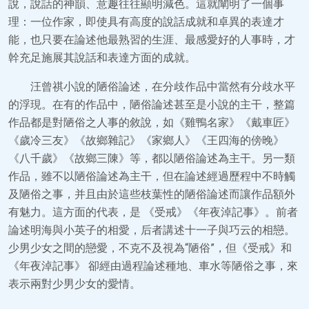
說，說話的神韻、意趣往往顯明減色。這就闡明了一個事
理：一位作家，即使具有高度的說話成就和卓異的表達才
能，也只要在論述他最熟習的生涯、最感愛好的人事時，才
幹充足施展其說話和表達方面的成就。
汪曾祺小說的陋俗論述，在分歧作品中當然有分歧水平
的浮現。在有的作品中，陋俗論述甚至是小說的主干，整篇
作品都是對陋俗之人事的敘說，如《雞鴨名家》《戴車匠》
《歲冷三友》《故鄉雜記》《家鄉人》《王四海的傍晚》
《八千歲》《故鄉三陳》等，都以陋俗論述為主干。另一類
作品，雖不以陋俗論述為主干，但在論述經過歷程中不時觸
及陋俗之事，并且由於這些枝葉性的陋俗論述而讓作品額外
有魅力。這方面的代表，是 《受戒》《年夜淖記事》。前者
論述明海與小英子的相愛，后者講述十一子與巧云的相戀。
少男少女之間的戀愛，不克不及視為“陋俗”，但《受戒》和
《年夜淖記事》 卻經由過程論述種地、車水等陋俗之事，來
表示兩對少男少女的愛情。