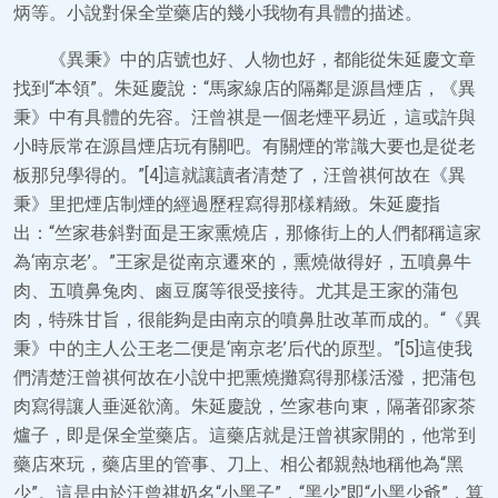
炳等。小說對保全堂藥店的幾小我物有具體的描述。
《異秉》中的店號也好、人物也好，都能從朱延慶文章
找到“本領”。朱延慶說：“馬家線店的隔鄰是源昌煙店，《異
秉》中有具體的先容。汪曾祺是一個老煙平易近，這或許與
小時辰常在源昌煙店玩有關吧。有關煙的常識大要也是從老
板那兒學得的。”[4]這就讓讀者清楚了，汪曾祺何故在《異
秉》里把煙店制煙的經過歷程寫得那樣精緻。朱延慶指
出：“竺家巷斜對面是王家熏燒店，那條街上的人們都稱這家
為‘南京老’。”王家是從南京遷來的，熏燒做得好，五噴鼻牛
肉、五噴鼻兔肉、鹵豆腐等很受接待。尤其是王家的蒲包
肉，特殊甘旨，很能夠是由南京的噴鼻肚改革而成的。“《異
秉》中的主人公王老二便是‘南京老’后代的原型。”[5]這使我
們清楚汪曾祺何故在小說中把熏燒攤寫得那樣活潑，把蒲包
肉寫得讓人垂涎欲滴。朱延慶說，竺家巷向東，隔著邵家茶
爐子，即是保全堂藥店。這藥店就是汪曾祺家開的，他常到
藥店來玩，藥店里的管事、刀上、相公都親熱地稱他為“黑
少”。這是由於汪曾祺奶名“小黑子”，“黑少”即“小黑少爺”，算