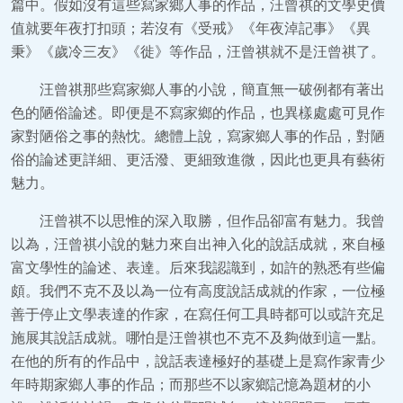
篇中。假如沒有這些寫家鄉人事的作品，汪曾祺的文學史價
值就要年夜打扣頭；若沒有《受戒》《年夜淖記事》《異
秉》《歲冷三友》《徙》等作品，汪曾祺就不是汪曾祺了。
汪曾祺那些寫家鄉人事的小說，簡直無一破例都有著出
色的陋俗論述。即便是不寫家鄉的作品，也異樣處處可見作
家對陋俗之事的熱忱。總體上說，寫家鄉人事的作品，對陋
俗的論述更詳細、更活潑、更細致進微，因此也更具有藝術
魅力。
汪曾祺不以思惟的深入取勝，但作品卻富有魅力。我曾
以為，汪曾祺小說的魅力來自出神入化的說話成就，來自極
富文學性的論述、表達。后來我認識到，如許的熟悉有些偏
頗。我們不克不及以為一位有高度說話成就的作家，一位極
善于停止文學表達的作家，在寫任何工具時都可以或許充足
施展其說話成就。哪怕是汪曾祺也不克不及夠做到這一點。
在他的所有的作品中，說話表達極好的基礎上是寫作家青少
年時期家鄉人事的作品；而那些不以家鄉記憶為題材的小