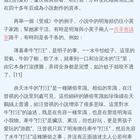
在四十多年后成為小說創作的資本。
再舉一個《受戒》中的例子。小說中的明海頻仍往小英
子家跑，幫她家干活。有時是明海與小英子兩人一
共享會議
室
路干，有時則是各干各的。例如：
薄暮牽牛“打汪”，是明子的事。——水牛怕蚊子。這里的
習氣，牛卸了軛，飲了水，就牽到一口和洽泥水的“汪”里，
由它本身打滾撲騰，弄得全身都是泥漿，如許蚊子就咬不透
了。[11]
炎天水牛的“打汪”是一種陋俗常識。相似的常識，在汪
曾祺的小說里到處可見。這些細碎的陋俗常識如珍珠綴在天
鵝絨上普通，給汪曾祺的小說增添了很多意味。這里對水
牛“打汪”的論述，既是在先容一種常識，也是在塑造明海這
小我物。牽牛“打汪”是臟活、累活，但也好玩，更是男孩子
愛玩的“游戲”。汪曾祺只寫了明海擔任牽牛“打汪”，然后先容
了水牛“打汪”這種陋俗之事，并沒有正面描述主人公若何牽