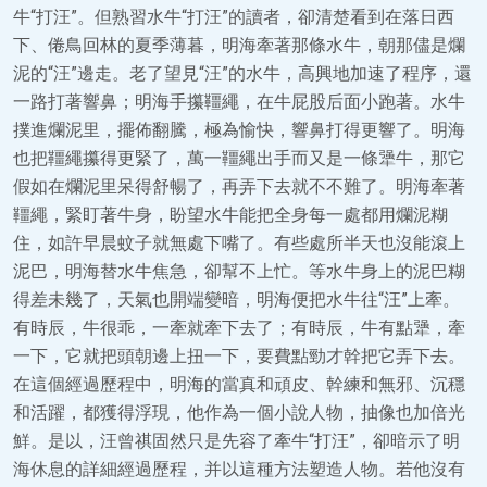
牛“打汪”。但熟習水牛“打汪”的讀者，卻清楚看到在落日西
下、倦鳥回林的夏季薄暮，明海牽著那條水牛，朝那儘是爛
泥的“汪”邊走。老了望見“汪”的水牛，高興地加速了程序，還
一路打著響鼻；明海手攥韁繩，在牛屁股后面小跑著。水牛
撲進爛泥里，擺佈翻騰，極為愉快，響鼻打得更響了。明海
也把韁繩攥得更緊了，萬一韁繩出手而又是一條犟牛，那它
假如在爛泥里呆得舒暢了，再弄下去就不不難了。明海牽著
韁繩，緊盯著牛身，盼望水牛能把全身每一處都用爛泥糊
住，如許早晨蚊子就無處下嘴了。有些處所半天也沒能滾上
泥巴，明海替水牛焦急，卻幫不上忙。等水牛身上的泥巴糊
得差未幾了，天氣也開端變暗，明海便把水牛往“汪”上牽。
有時辰，牛很乖，一牽就牽下去了；有時辰，牛有點犟，牽
一下，它就把頭朝邊上扭一下，要費點勁才幹把它弄下去。
在這個經過歷程中，明海的當真和頑皮、幹練和無邪、沉穩
和活躍，都獲得浮現，他作為一個小說人物，抽像也加倍光
鮮。是以，汪曾祺固然只是先容了牽牛“打汪”，卻暗示了明
海休息的詳細經過歷程，并以這種方法塑造人物。若他沒有