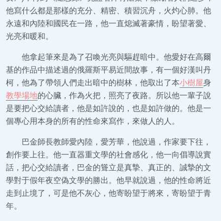
他寫什么都是那樣的充分、精密、積習沉舟，火灼心肺。他
永遠和內陸和國民在一路，他一直熄滅著豪情，盼望著愛、
光亮和暖和。
他拿起筆來是為了召喚光亮與驅趕暗中。他愛好在高爾
基的作品中描述過的俄羅斯平易近間故事，有一個好漢叫丹
柯，他為了帶領人們走出暗中的樹林，他取出了本
小樹屋
身
教學場地
的心臟，作為火把，照亮了夜路。所以他一輩子說
是要把心交給讀者，他是如許說的，也是如許做的。他是一
個專心用本身的所有的性命來寫作，來做人的人。
巴金師長教師愛內陸，愛芳華，他說過，作家要下往，
創作要上往。他一直器重文學的社會感化，他一向倡導說實
話，把心交給讀者，巴金的聳立是真摯、真正的、誠摯的文
學對于假年夜空偽文學的勝出。他早就說過，他的性命將近
走到止境了，可是他不灰心，他寄盼望于將來，寄盼望于青
年。