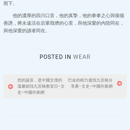
雨下。
他的濃厚的四川口音，他的真摯，他的拳拳之心與循循
善誘，將永遠活在后輩我儕的心里，與他深愛的內陸同在，
與他深愛的讀者同在。
POSTED IN
WEAR
P
您的誕辰，是中國文壇的
巴金的精力遺找九宮格分
溫馨節找九宮格教室日–文
享產–文史–中國作家網
o
史–中國作家網
s
t
n
a