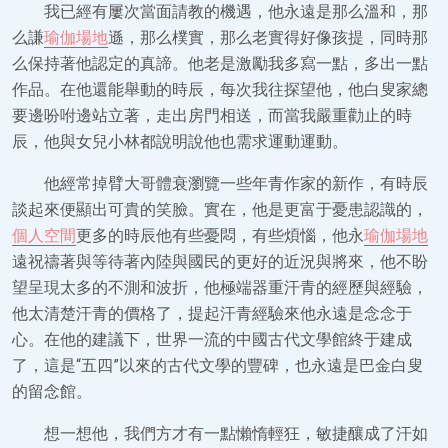
我已經有屢次當面請教的機遇，他永遠是那么溫和，那
么謙
瑜伽場地
遜，那么樸實，那么老實得好像孩提，同時那
么保持著他認定的真諦。他老是激勵我多寫一點，多出一點
作品。在他還能舉動的時辰，每次我往探望他，他白叟家總
要邊吩咐邊站立著，走出房門相送，而當我嚴重勸止的時
辰，他與女兒小林都說明說他也需求運動運動。
他經常掉臂大哥體衰瀏覽一些年青作家的新作，有時辰
談起來便顯出可貴的笑臉。實在，他是更富于憂患認識的，
個人空間
更多的時辰他有些憂悶，有些煩惱，他永
瑜伽場地
遠祝禱著與等待著內陸與國民的更好的近況與將來，他不盼
望呈現太多的不測和波折，他極端器重汗青的經歷與經驗，
他太清楚汗青的價格了，提起汗青經驗來他永遠是念念于
心。在他的建議下，世界一流的中國古代文學館終于建成
了，這是“五四”以來的古代文學的豐碑，也永遠是巴金白叟
的留念館。
想一想他，我們方才有一點懶惰輕狂，敏捷釀成了汗如