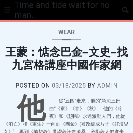
Time and tide wait for no
Skip
to
man.
content
WEAR
王蒙：惦念巴金–文史–找
九宮格講座中國作家網
POSTED ON
03/18/2025
BY
ADMIN
他
從“五四”走來，他的“急流三部
曲”《家》《春》《秋》，他的《冷
夜》和《憩園》永遠激動人們，他從
《消亡》和《重生》一向到《團聚》(被改編成片子《好漢兒
女》)，再到《隨想錄》見證著汗青滄桑，激勵著人們進步，