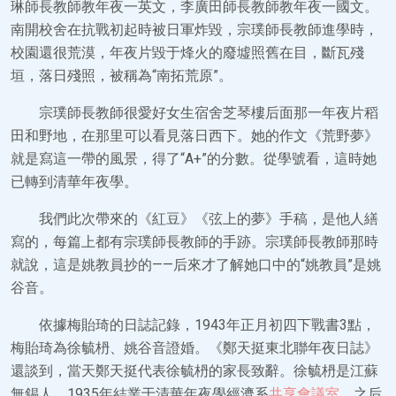
琳師長教師教年夜一英文，李廣田師長教師教年夜一國文。
南開校舍在抗戰初起時被日軍炸毀，宗璞師長教師進學時，
校園還很荒漠，年夜片毀于烽火的廢墟照舊在目，斷瓦殘
垣，落日殘照，被稱為“南拓荒原”。
宗璞師長教師很愛好女生宿舍芝琴樓后面那一年夜片稻
田和野地，在那里可以看見落日西下。她的作文《荒野夢》
就是寫這一帶的風景，得了“A+”的分數。從學號看，這時她
已轉到清華年夜學。
我們此次帶來的《紅豆》《弦上的夢》手稿，是他人繕
寫的，每篇上都有宗璞師長教師的手跡。宗璞師長教師那時
就說，這是姚教員抄的——后來才了解她口中的“姚教員”是姚
谷音。
依據梅貽琦的日誌記錄，1943年正月初四下戰書3點，
梅貽琦為徐毓枬、姚谷音證婚。《鄭天挺東北聯年夜日誌》
還談到，當天鄭天挺代表徐毓枬的家長致辭。徐毓枬是江蘇
無錫人，1935年結業于清華年夜學經濟系
共享會議室
，之后