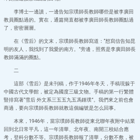
李博士一邊讀，一邊告知宗璞師長教師哪些是被李廣田
教員圈點過的。實在，通篇簡直都被李廣田師長教師圈點過
了，密密層層。
在《雪后》的文末，宗璞師長教師寫道：“想寫信告知昆
明的友人，我找到了我愛的南方。”旁邊，照舊是李廣田師長
教師滿滿的圈點。
二
這部《雪后》是未刊稿，作于1946年冬天，手稿現躲于
中國古代文學館，被定為國度三級文物。手稿的第一行繁體
豎排寫著“雪后 外文系三五五九五馮鍾璞”。我們來之前也會
商過，要向宗璞師長教師就教這個編號是怎么回事。
本來，1946年，當宗璞師長教師從東北聯年夜附中結業
回到北日常平凡，這一年清華、北年夜、南開三校結合應
考，登科分數不等。宗璞師長教師報了清華，分數不敷，被