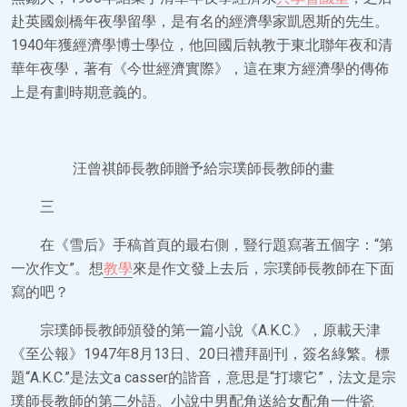
赴英國劍橋年夜學留學，是有名的經濟學家凱恩斯的先生。
1940年獲經濟學博士學位，他回國后執教于東北聯年夜和清
華年夜學，著有《今世經濟實際》，這在東方經濟學的傳佈
上是有劃時期意義的。
汪曾祺師長教師贈予給宗璞師長教師的畫
三
在《雪后》手稿首頁的最右側，豎行題寫著五個字：“第
一次作文”。想
教學
來是作文發上去后，宗璞師長教師在下面
寫的吧？
宗璞師長教師頒發的第一篇小說《A.K.C.》，原載天津
《至公報》1947年8月13日、20日禮拜副刊，簽名綠繁。標
題“A.K.C.”是法文a casser的諧音，意思是“打壞它”，法文是宗
璞師長教師的第二外語。小說中男配角送給女配角一件瓷