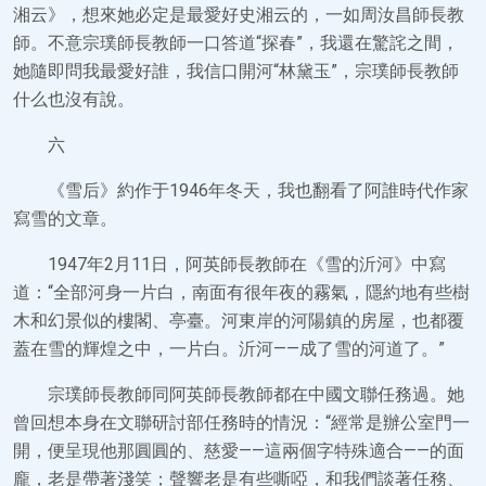
湘云》，想來她必定是最愛好史湘云的，一如周汝昌師長教
師。不意宗璞師長教師一口答道“探春”，我還在驚詫之間，
她隨即問我最愛好誰，我信口開河“林黛玉”，宗璞師長教師
什么也沒有說。
六
《雪后》約作于1946年冬天，我也翻看了阿誰時代作家
寫雪的文章。
1947年2月11日，阿英師長教師在《雪的沂河》中寫
道：“全部河身一片白，南面有很年夜的霧氣，隱約地有些樹
木和幻景似的樓閣、亭臺。河東岸的河陽鎮的房屋，也都覆
蓋在雪的輝煌之中，一片白。沂河——成了雪的河道了。”
宗璞師長教師同阿英師長教師都在中國文聯任務過。她
曾回想本身在文聯研討部任務時的情況：“經常是辦公室門一
開，便呈現他那圓圓的、慈愛——這兩個字特殊適合——的面
龐，老是帶著淺笑；聲響老是有些嘶啞，和我們談著任務、