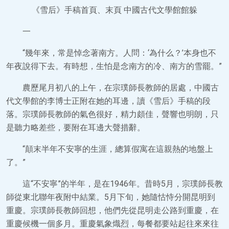
《雪后》手稿首頁、末頁 中國古代文學館館躲
一
“幾年來，常是悼念著南方。人問：‘為什么？’本身也不
年夜說得下去。有時想，生怕是念南方的冷、南方的雪罷。”
農歷尾月初八的上午，在宗璞師長教師的居處，中國古
代文學館的李博士正附在她的耳邊，讀《雪后》手稿的段
落。宗璞師長教師的氣色很好，精力頗佳，聲響也明朗，只
是聽力略差些，要附在耳邊大聲措辭。
“顛末半年不安寧的生涯，總算假寓在這親熱的地盤上
了。”
這“不安寧”的半年，是在1946年。昔時5月，宗璞師長教
師從東北聯年夜附中結業。5月下旬，她隨怙恃分開昆明到
重慶。宗璞師長教師回想，他們先從昆明走公路到重慶，在
重慶候機一個多月。重慶氣象熾烈，每餐都要站起往來來往