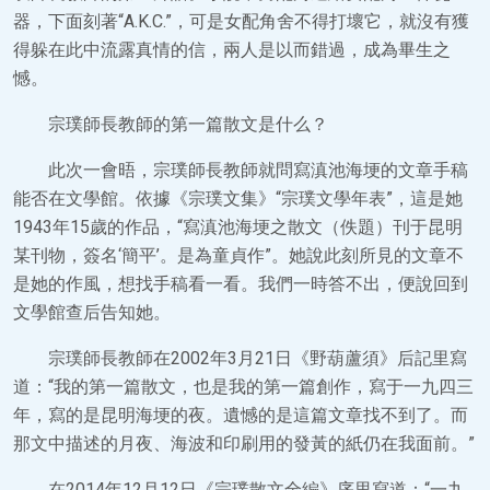
器，下面刻著“A.K.C.”，可是女配角舍不得打壞它，就沒有獲
得躲在此中流露真情的信，兩人是以而錯過，成為畢生之
憾。
宗璞師長教師的第一篇散文是什么？
此次一會晤，宗璞師長教師就問寫滇池海埂的文章手稿
能否在文學館。依據《宗璞文集》“宗璞文學年表”，這是她
1943年15歲的作品，“寫滇池海埂之散文（佚題）刊于昆明
某刊物，簽名‘簡平’。是為童貞作”。她說此刻所見的文章不
是她的作風，想找手稿看一看。我們一時答不出，便說回到
文學館查后告知她。
宗璞師長教師在2002年3月21日《野葫蘆須》后記里寫
道：“我的第一篇散文，也是我的第一篇創作，寫于一九四三
年，寫的是昆明海埂的夜。遺憾的是這篇文章找不到了。而
那文中描述的月夜、海波和印刷用的發黃的紙仍在我面前。”
在2014年12月12日《宗璞散文全編》序里寫道：“一九