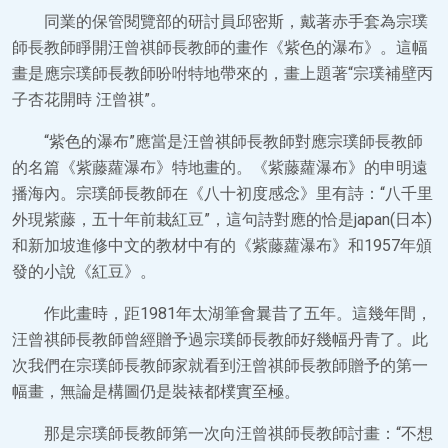
同業的保管閱覽部的研討員邱密斯，戴著赤手套為宗璞
師長教師睜開汪曾祺師長教師的畫作《紫色的瀑布》。這幅
畫是應宗璞師長教師吩咐特地帶來的，畫上題著“宗璞補壁丙
子杏花開時 汪曾祺”。
“紫色的瀑布”應當是汪曾祺師長教師對應宗璞師長教師
的名篇《紫藤蘿瀑布》特地畫的。《紫藤蘿瀑布》的申明遠
播海內。宗璞師長教師在《八十初度感念》里有詩：“八千里
外現紫藤，五十年前栽紅豆”，這句詩對應的恰是japan(日本)
和新加坡進修中文的教材中有的《紫藤蘿瀑布》和1957年頒
發的小說《紅豆》。
作此畫時，距1981年太湖筆會曩昔了五年。這幾年間，
汪曾祺師長教師曾經贈予過宗璞師長教師好幾幅丹青了。此
次我們在宗璞師長教師家就看到汪曾祺師長教師贈予的第一
幅畫，無論是構圖仍是裝裱都樸實至極。
那是宗璞師長教師第一次向汪曾祺師長教師討畫：“不想