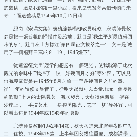
的舊稿。這是我的第一篇小說，看來是想投寄某個刊物而未
寄。” 而這舊稿是1945年10月12日稿。
經向《宗璞文集》義務編纂楊柳教員就教，宗璞師長教
師是把一張舊報的掃描件發給她，題目是“我生平所最值得回
味的事”。題目左上方標注“第四屆征文拔萃之一”，文末是“應
用了一個禮拜日寫成 8，19，1945燈下”。
從這篇征文里“經常的想起有一個觀光，使我耽溺于此次
觀光的余味中”“我摔了一跤，好幾個月才好”等外容，可以見
出海埂露營是在1945年8月之前——至多幾個月之前的事。
從“一年的進修又曩昔了，從明天起就可以盡量地玩一個長長
的假期”“七月的太陽曬著，海水發亮，天藍得像海底，躺在
沙岸上，一手摸著水，一身摸著陽光，忘了一切”等外容，可
以看出這是1944年或1943年的暑期。
宗璞師長教師1942年14歲，秋天考進東北聯年夜附中初
二，住校。1943年15歲，上半年因父親往重慶、成都講學，