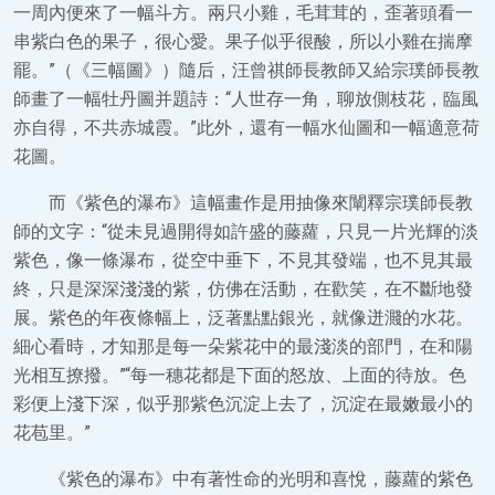
一周內便來了一幅斗方。兩只小雞，毛茸茸的，歪著頭看一
串紫白色的果子，很心愛。果子似乎很酸，所以小雞在揣摩
罷。”（《三幅圖》）隨后，汪曾祺師長教師又給宗璞師長教
師畫了一幅牡丹圖并題詩：“人世存一角，聊放側枝花，臨風
亦自得，不共赤城霞。”此外，還有一幅水仙圖和一幅適意荷
花圖。
而《紫色的瀑布》這幅畫作是用抽像來闡釋宗璞師長教
師的文字：“從未見過開得如許盛的藤蘿，只見一片光輝的淡
紫色，像一條瀑布，從空中垂下，不見其發端，也不見其最
終，只是深深淺淺的紫，仿佛在活動，在歡笑，在不斷地發
展。紫色的年夜條幅上，泛著點點銀光，就像迸濺的水花。
細心看時，才知那是每一朵紫花中的最淺淡的部門，在和陽
光相互撩撥。”“每一穗花都是下面的怒放、上面的待放。色
彩便上淺下深，似乎那紫色沉淀上去了，沉淀在最嫩最小的
花苞里。”
《紫色的瀑布》中有著性命的光明和喜悅，藤蘿的紫色