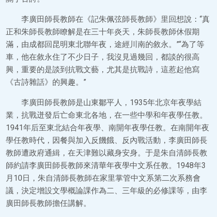
李廣田師長教師在《記朱佩弦師長教師》里回想說：“真
正和朱師長教師瞭解是在三十年炎天，朱師長教師休假期
滿，由成都回昆明東北聯年夜，途經川南的敘永。”“為了等
車，他在敘永住了不少日子，我沒見過幾回，都談的很高
興，重要的是談到抗戰文藝，尤其是抗戰詩，這惹起他寫
《古詩雜話》的興趣。”
李廣田師長教師是山東鄒平人，1935年北京年夜學結
業，抗戰迸發后亡命東北各地，在一些中學和年夜學任教。
1941年后至東北結合年夜學、南開年夜學任教。在南開年夜
學任教時代，因餐與加入反饑餓、反內戰活動，李廣田師長
教師遭政府通緝，在天津難以藏身安身。于是朱自清師長教
師約請李廣田師長教師來清華年夜學中文系任教。1948年3
月10日，朱自清師長教師在家里掌管中文系第二次系務會
議，決定增設文學概論課作為二、三年級的必修課等，由李
廣田師長教師擔任講解。