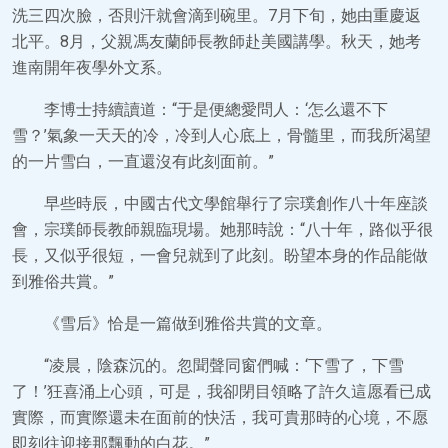
洗三四次臉，否則汗就會滴到碗里。7月下旬，她由重慶返
北平。8月，父親馮友蘭師長教師赴美國講學。秋天，她考
進南開年夜學外文系。
李博士持續讀道：“于是便總愛問人：‘怎么還不下
雪？’氣象一天天的冷，冷到人心底上，骨髓里，而我所渴望
的一片雪白，一直還沒有此刻面前。”
早些時辰，中國古代文學館舉行了宗璞創作八十年座談
會，宗璞師長教師親臨現場。她那時說：“八十年，路似乎很
長，又似乎很短，一會兒就到了此刻。盼望本身的作品能做
到雅俗共賞。”
《雪后》恰是一篇做到雅俗共賞的文章。
“凌晨，陰森沉的。忽聞聲同窗們喊：‘下雪了，下雪
了！’狂喜涌上心頭，可是，我卻閉目領略了許久這愿看已成
實際，而實際還未在面前的快活，我可貴那時的心境，不愿
即刻往迎接那飄動的白花。”