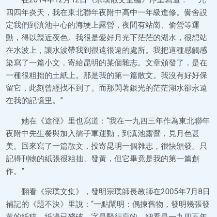
四四年炎天，我在東北聯年夜附中高中一年級進修。黌舍設
定我們到滇池中心的海埂上露營，夜間有站崗、偷營等運
動，得以親近夜色。我很是愛好月光下茫茫的湖水，很想站
在水波上，讓水波帶我到很遠很遠的處所。我把這種感觸感
染寫了一篇小文，寄給昆明的某個雜志。文章頒發了，是在
一種很粗拙的土紙上。那是我的第一篇散文。我沒有好好保
留它，此刻曾經找不到了。而那閃著銀光的茫茫湖水卻永遠
在我的記憶里。”
她在《途徑》里也寫道：“我在一九四三年作為東北聯年
夜附中先生餐與加入孺子軍運動，到滇池露營，見月色甚
美。回來寫了一篇散文，投寄昆明一個雜志，很快頒發。只
記得刊物的紙張很粗拙、發黃，但它畢竟是我的第一篇創
作。”
翻看《宗璞文集》，發明宗璞師長教師在2005年7月8日
補記的《題不決》里說：“一點闡明：偶揀舊物，發明幾張發
黃的紙稿，紙邊已殘破，字是豎行寫的，細看是一九四五年