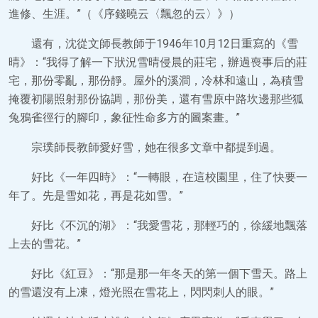
進修、生涯。”（《序錢曉云〈飄忽的云〉》）
還有，沈從文師長教師于1946年10月12日重寫的《雪
晴》：“我得了解一下狀況雪晴侵晨的莊宅，辦過喪事后的莊
宅，那份零亂，那份靜。屋外的溪澗，冷林和遠山，為積雪
掩覆初陽照射那份協調，那份美，還有雪原中路坎邊那些狐
兔鴉雀徑行的腳印，象征性命多方的圖案畫。”
宗璞師長教師愛好雪，她在很多文章中都提到過。
好比《一年四時》：“一轉眼，在這校園里，住了快要一
年了。先是雪如花，再是花如雪。”
好比《不沉的湖》：“我愛雪花，那輕巧的，徐緩地飄落
上去的雪花。”
好比《紅豆》：“那是那一年冬天的第一個下雪天。路上
的雪還沒有上凍，燈光照在雪花上，閃閃刺人的眼。”