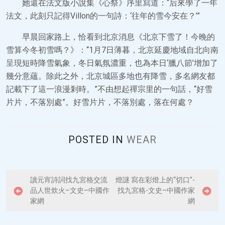
她還在法文版小說集《心祭》序里寫道：“后來學了一年
法文，此刻只記得Villon的一句詩：‘往年的雪今安在？’”
早晨回家路上，恰看到北京消息《北京下雪了！今晚的
雪算今冬初雪嗎？》：“1月7日薄暮，北京延慶地域自北向南
呈現短時降雪氣象，冬日氣氛濃重，也為本日‘臘八節’增加了
幾分意蘊。除此之外，北京城區多地也有降雪，多名網友都
記載下了這一浪漫剎時。”不由想起禪宗里的一句話，“好雪
片片，不落別處”。好雪片片，不落別處，落在何處？
POSTED IN
WEAR
P
讀元宵詩詞找九宮格交流
燈謎 寫在彩燈上的“切口”-
品人世炊火–文史–中國作
找九宮格-文史–中國作家
o
家網
網
s