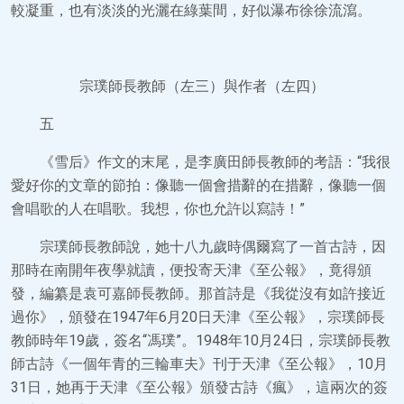
較凝重，也有淡淡的光灑在綠葉間，好似瀑布徐徐流瀉。
宗璞師長教師（左三）與作者（左四）
五
《雪后》作文的末尾，是李廣田師長教師的考語：“我很
愛好你的文章的節拍：像聽一個會措辭的在措辭，像聽一個
會唱歌的人在唱歌。我想，你也允許以寫詩！”
宗璞師長教師說，她十八九歲時偶爾寫了一首古詩，因
那時在南開年夜學就讀，便投寄天津《至公報》，竟得頒
發，編纂是袁可嘉師長教師。那首詩是《我從沒有如許接近
過你》，頒發在1947年6月20日天津《至公報》，宗璞師長
教師時年19歲，簽名“馮璞”。1948年10月24日，宗璞師長教
師古詩《一個年青的三輪車夫》刊于天津《至公報》，10月
31日，她再于天津《至公報》頒發古詩《瘋》，這兩次的簽