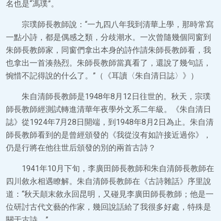
名也是“馮璞”。
宗璞師長教師說：“一九四八年我到清華上學，那時常寫
一點小詩，都是偶感之類，分歧潮水。一次曾隨幾個同窗到
朱師長教師家，同窗們拿出本身的詩作請朱師長教師看，我
也拿出一首湊熱烈。朱師長教師當真看了，還說了幾句話，
惋惜不記得說的什么了。”（《耳讀〈朱自清日誌〉》）
朱自清師長教師是1948年8月12日往世的。秋天，宗璞
師長教師經測試轉進清華年夜學外文系二年級。《朱自清日
誌》從1924年7月28日開端，到1948年8月2日為止。朱自清
師長教師看到的是曾經頒發的《我從沒有如許接近過你》，
仍是行將在他往世后頒發的別的兩首古詩？
1941年10月下旬，李廣田師長教師和朱自清師長教師在
四川敘永相遇瞭解。朱自清師長教師在《古詩雜話》序里說
道：“秋天顛末敘永回昆明，又碰見李廣田師長教師；他是一
位研討古代文藝的作家，幾回說話給了我很多好處，特殊是
關于古詩。”