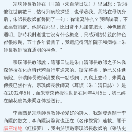
宗璞師長教師在《耳讀〈朱自清日誌〉》里回想：“記得
他往世前數日，怙恃到病院探望，也帶著我。我站在母切身
后，朱師長教師低聲問了一句：‘你還寫詩么？’我囁嚅著，不
敢高聲措辭。他躺在那里，比日常平凡加倍肥大，神色簡直
通明。那時我對逝世亡沒有什么概念，只感到怙恃親的神色
都很嚴厲。五十多年曩昔了，我還記得阿誰院子和病榻上朱
師長教師簡直通明的神色。”
宗璞師長教師說，這部日誌是朱自清師長教師之子朱喬
森傳授在化療時代騎自行車送來的。讀完整書，他已又住進
病院。宗璞師長教師說要寫一點感觸，真寫上去時，朱喬森
傳授已然作古。宗璞師長教師寫《耳讀〈朱自清日誌〉》是
在2002年5月，而朱喬森傳授往世是在同年4月5日，我已經
在蘭花廳為朱喬森傳授送行。
李商隱是宗璞師長教師極愛好的詩人。我頒發過關于李
商隱的散文，李商隱詩鑒賞也正在《名作觀賞》連載。關于
講座場地
《紅樓夢》，我由於讀過宗璞師長教師的《采訪史