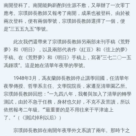
南開登科了。南開能夠斟酌到生源不敷，又舉辦了一次零丁
應考。宗璞師長教師又報考了南開，成果也被登科。由於被
兩次登科，便有兩個學號，宗璞師長教師選擇了一個，便
是“三五五九五”學號。
此次我們還帶來了宗璞師長教師另兩部未刊手稿《荒野
夢》和《明日》，以及兩部代表作《紅豆》和《弦上的夢》
手稿。在《荒野夢》和《明日》手稿上，寫著“三七二〇一五
馮鍾璞”。這是她在清華年夜學的學號。
1948年3月，馮友蘭師長教師停止講學回國，任清華年
夜學傳授、哲學系主任、文學院院長，家遷至清華園乙所。
宗璞師長教師回想：“一九四八年，我餐與加入了清華的轉學
測試，由於不急于任務，身材也欠好，不克不及苦讀，所以
依然報考二年級。”“最重要的是不用往來于平津途上
了。”（《測試掉利以后》）
宗璞師長教師在南開年夜學外文系讀了兩年。那時卞之