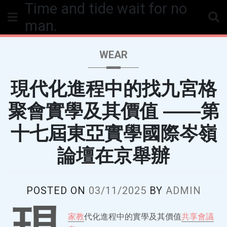
Time and tide wait for no
Skip
to
man.
content
WEAR
現代化進程中的找九宮格
聚會實學及其價值 ——第
十七屆東亞實學國際岑嶺
論壇在京舉辦
POSTED ON
03/11/2025
BY
ADMIN
家教
代化進程中的實學及其價值
共享會議