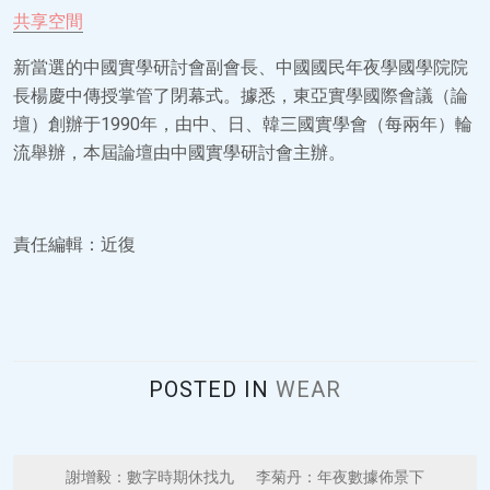
共享空間
新當選的中國實學研討會副會長、中國國民年夜學國學院院
長楊慶中傳授掌管了閉幕式。據悉，東亞實學國際會議（論
壇）創辦于1990年，由中、日、韓三國實學會（每兩年）輪
流舉辦，本屆論壇由中國實學研討會主辦。
責任編輯：近復
POSTED IN
WEAR
P
謝增毅：數字時期休找九
李菊丹：年夜數據佈景下