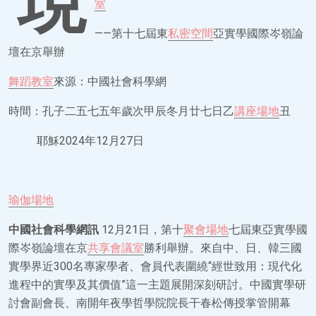
現
室
——第十七屆東
私密空間
亞實學國際岑嶺論
壇在京舉辦
舞蹈教室
來源：中國社會科學網
時間：孔子二五七五年歲次甲辰冬月廿七日乙
講座場地
丑
耶穌2024年12月27日
瑜伽場地
中國社會科學網訊
12月21日，第十
聚會場地
七屆東亞實學國
際岑嶺論壇在京
共享會議室
勝利舉辦。來自中、日、韓三國
實學界近300名專家學者、會員代表圍繞“經世致用：現代化
進程中的實學及其價值”這一主題展開深刻研討。中國實學研
討會副會長、南開年夜學哲學院院長干春松傳授掌管開幕