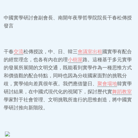
中國實學研討會副會長、南開年夜學哲學院院長干春松傳授
發言
干春
交流
松傳授說，中、日、韓三
會議室出租
國實學有配合
的經世理念，也各有內在的理
小樹屋
路。這種基于多元實學
的發展所展開的文明交通，既能看到實學作為一種思惟方式
和價值觀的配合特點，同時也因為分歧國家面對的挑戰分
歧，實學傾向差異很年夜。我們應借鑒日、
聚會場地
韓實學
研討結果，在中國式現代化的視閾下，探討歷代實
舞蹈教室
學家對于社會管理、文明挑戰所進行的思惟創造，將中國實
學研討推向新階段。