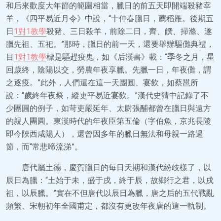
和后來歡度大年節的範圍相當，臘日的前五天即開端殺豬宰
羊，《四平易近月令》中說，“十仲春臘日，薦稻雁。後期五
日
1對1教學
殺豬、三日殺羊，前除二日，齊、饌、掃滌、遂
臘先祖、五祀。”那時，臘日的前一天，還要舉辦驅儺典禮，
目
1對1教學
標是驅趕疫鬼，如《后漢書》載：“季冬之月，星
回歲終，陰陽以交，勞農年夜享臘。先臘一日，年夜儺，謂
之逐疫。”此外，人們還在這一天團圓、宴飲，如蔡邕所
說：“歲終年夜祭，縱吏平易近宴飲。”漢代史猜中記錄了不
少團圓的例子，如苛吏嚴延年、太尉張酺都曾在臘日與遠方
的親人團圓。東漢時代的年夜臣第五倫（字伯魚，京兆長陵
即今陜西咸陽人），還曾因多年的臘日無法和母親一路過
節，而“常悲啼流涕”。
唐代屬土德，慶賀臘日的每日天期和漢代紛歧樣了，以
辰日為臘：“土始于未，盛于戌，終于辰，故鄉行之君，以戌
祖，以辰臘。”實在不但唐代以辰日為臘，唐之后的五代戰亂
頻繁、宋朝初年全國甫定，都沒有更改年夜唐的這一軌制。