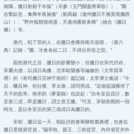
南隅，臘日射殺千年狐”（岑參《玉門關蓋將軍歌》）、“圍
合繁鉦息，禽興年夜旆搖”（劉禹錫《連州臘日不雅莫徭臘西
山》）、“野外狐貍搜得盡，天邊鴻雁射來稀”（姚合《臘日
獵》）等。
唐代，犯了罪的人，在臘日會獲得兩天假期，《唐六
典》記錄：“臘、冷食各給二日，不得出所役之院。”
固然唐代之后，臘日的影響變小，但臘日在宋代仍存。
宋屬火德，以戌日為臘，北宋歐陽修等編修的《太常因革
禮》的《有司臘日百神于南郊》篇記錄，太常博士奏請：“今
后，蠟百神、祀社稷、享太廟，請同用戌。”這個提議獲得了
天子的批準。南宋的《夢粱錄》也說起：“自冬至后戌日，數
至第三戌，即是臘日，謂之君王臘。”可見，宋朝初期的一段
時光，是以冬至后的第三個戌日為臘日的。
宋初，臘日這一天，朝廷仍然會舉辦祭奠典禮，也會在
臘日里犒賞官員，“賜宰執、親王、三衙從官、內侍省官并外