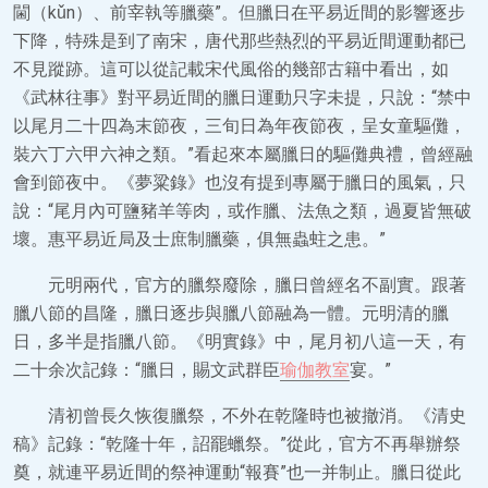
閫（kǔn）、前宰執等臘藥”。但臘日在平易近間的影響逐步
下降，特殊是到了南宋，唐代那些熱烈的平易近間運動都已
不見蹤跡。這可以從記載宋代風俗的幾部古籍中看出，如
《武林往事》對平易近間的臘日運動只字未提，只說：“禁中
以尾月二十四為末節夜，三旬日為年夜節夜，呈女童驅儺，
裝六丁六甲六神之類。”看起來本屬臘日的驅儺典禮，曾經融
會到節夜中。《夢粱錄》也沒有提到專屬于臘日的風氣，只
說：“尾月內可鹽豬羊等肉，或作臘、法魚之類，過夏皆無破
壞。惠平易近局及士庶制臘藥，俱無蟲蛀之患。”
元明兩代，官方的臘祭廢除，臘日曾經名不副實。跟著
臘八節的昌隆，臘日逐步與臘八節融為一體。元明清的臘
日，多半是指臘八節。《明實錄》中，尾月初八這一天，有
二十余次記錄：“臘日，賜文武群臣
瑜伽教室
宴。”
清初曾長久恢復臘祭，不外在乾隆時也被撤消。《清史
稿》記錄：“乾隆十年，詔罷蠟祭。”從此，官方不再舉辦祭
奠，就連平易近間的祭神運動“報賽”也一并制止。臘日從此