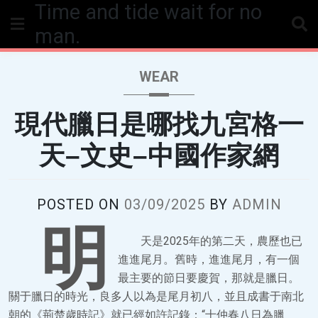
Time and tide wait for no
Skip
to
man.
content
WEAR
現代臘日是哪找九宮格一
天–文史–中國作家網
POSTED ON
03/09/2025
BY
ADMIN
明
天是2025年的第二天，農歷也已
進進尾月。舊時，進進尾月，有一個
最主要的節日要慶賀，那就是臘日。
關于臘日的時光，良多人以為是尾月初八，並且成書于南北
朝的《荊楚歲時記》就已經如許記錄：“十仲春八日為臘