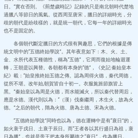
日。”實在否則。《荊楚歲時記》記錄的只是南北朝時代楚地
過臘八等節日的風氣。從西周至唐宋，臘日的詳細時光，分
歧的朝代是紛歧樣的，就是統一朝代，它每一年的詳細時光
也不是固定的。
各個朝代斷定臘日的方式很有興趣思，它們的根據是傳
統文明中的“五德終始學說”。其年夜意如下：木、火、土、
金、水所代表五種德性，稱為“五德”，它周而復始地輪迴運
轉，王朝是以興替。各朝都有本身的“德”，《史記·秦始皇本
紀》載：“始皇推終始五德之傳。認為周得火德，秦代周德，
從所不堪。改年始,朝賀皆自十初一。衣服旄旌節旗皆上
黑。”秦始皇以為周是火德，而水能滅火，所以秦代替周后，
應是水德。漢代則以為：“（漢）伐秦繼周，木生火，故為火
德。”之后的朝代，隋為火德、唐為土德、宋為火德。
“五德終始學說”同時也以為，德在運轉中是有“衰日”的，
如火衰于戌日、土衰于辰日。而“王者各以其行盛日為祖，衰
日為臘”，也就是帝王把本身所屬德之“衰日”，作為臘日。