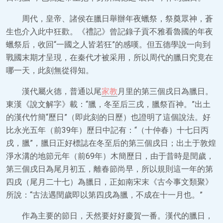
周代，皇帝、諸侯在臘日舉辦年夜蠟祭，祭奠眾神，蒼
生也介入此中狂歡。《禮記》曾記錄子貢不雅看魯國的年夜
蠟祭后，收回“一國之人皆若狂”的感嘆。但五德學說一向到
戰國末期才呈現，在秦代才被采用，所以周代的臘日究竟在
哪一天，此刻無從得知。
漢代屬火德，普通以尾
家教
月里的第三個戌日為臘日。
東漢《說文解字》載：“臘，冬至后三戌，臘祭百神。”出土
的漢代竹簡“歷日”（即此刻的日歷）也證明了這個說法。好
比永光五年（前39年）歷日中記有：“（十仲春）十七日丙
戌，臘”，臘日正好標誌在冬至后的第三個戌日；出土于敦煌
淨水溝的地節元年（前69年）木簡歷日，由于昔時是閏歲，
第三個戌日為尾月初五，離春節尚早，所以規則這一年的第
四戌（尾月二十七）為臘日，正如南宋末《古今事文類聚》
所說：“古法遇閏歲即以第四戌為臘，不成在十一月也。”
作為主要的節日，天然要好好慶賀一番。漢代的臘日，