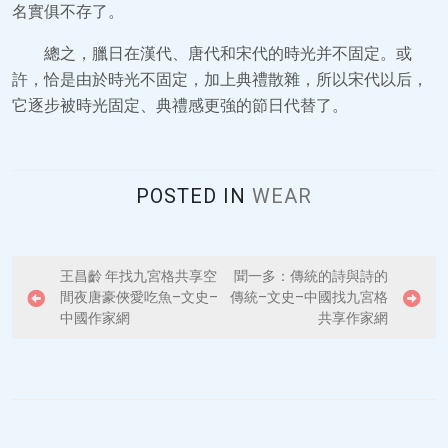
名實俱不存了。
總之，臘日在漢代、唐代和宋代的時光并不固定。或
許，恰是由於時光不固定，加上典禮散雜，所以宋代以后，
它逐步被時光固定、典禮感更強的節日代替了。
POSTED IN
WEAR
P
王昌齡 年找九宮格共享空
聞一多：傳統的詩與詩的
間夜唐豪俠愛吃魚–文史–
傳統–文史–中國找九宮格
o
中國作家網
共享作家網
s
t
n
a