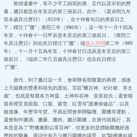
敦煌遺書中，有不少手工繕寫的唐、五代以及宋初的歷
書，臘日都是在冬至后的第三個辰日。此中，《梁貞明九年
癸未歲具注歷日》（923年），在十仲春旬日的庚辰日之
下，標注了“臘”；雍熙三年（986年），這一年十一月十四為
冬至，十仲春十一日甲辰是冬至后的第三個辰日，《雍熙三
年具注歷日》則在此日標注了“臘”；端
個人空間
拱二年（989
年），十一月十五為冬至，十仲春廿日戊辰是冬至后的第三
個辰日，《端拱二年己丑歲具注歷日》也在此日標注
了“臘”。
唐代，到了臘日這一天，會舉辦各類隆重的典禮，感激
上天賜賚的豐產和祖先的護佑。宮廷“蠟百神、祀社稷、享太
廟”，也就是祭奠各方神靈、土神和谷神、皇室祖先；還會犒
賞表裡官員面脂、口脂、紫雪、紅雪等“護膚保健品”，以及
鐘馗像、年歷等年貨。平易近間會舉辦驅儺、圍獵等運動，
還會制作臘酒、臘藥、臘肉。臘日圍獵，在唐代很風行，其
本意是為了“野獵禽獸以享百神”，但更多的是體驗圍獵經過
歷程的樂趣。唐詩中有不少臘日圍獵的場景，如“騎將獵向城