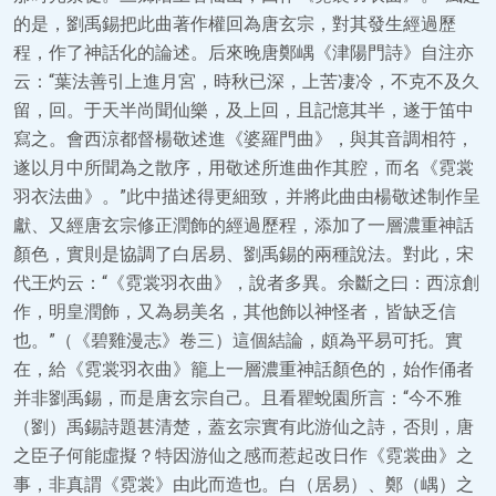
的是，劉禹錫把此曲著作權回為唐玄宗，對其發生經過歷
程，作了神話化的論述。后來晚唐鄭嵎《津陽門詩》自注亦
云：“葉法善引上進月宮，時秋已深，上苦凄冷，不克不及久
留，回。于天半尚聞仙樂，及上回，且記憶其半，遂于笛中
寫之。會西涼都督楊敬述進《婆羅門曲》，與其音調相符，
遂以月中所聞為之散序，用敬述所進曲作其腔，而名《霓裳
羽衣法曲》。”此中描述得更細致，并將此曲由楊敬述制作呈
獻、又經唐玄宗修正潤飾的經過歷程，添加了一層濃重神話
顏色，實則是協調了白居易、劉禹錫的兩種說法。對此，宋
代王灼云：“《霓裳羽衣曲》，說者多異。余斷之曰：西涼創
作，明皇潤飾，又為易美名，其他飾以神怪者，皆缺乏信
也。”（《碧雞漫志》卷三）這個結論，頗為平易可托。實
在，給《霓裳羽衣曲》籠上一層濃重神話顏色的，始作俑者
并非劉禹錫，而是唐玄宗自己。且看瞿蛻園所言：“今不雅
（劉）禹錫詩題甚清楚，蓋玄宗實有此游仙之詩，否則，唐
之臣子何能虛擬？特因游仙之感而惹起改日作《霓裳曲》之
事，非真謂《霓裳》由此而造也。白（居易）、鄭（嵎）之