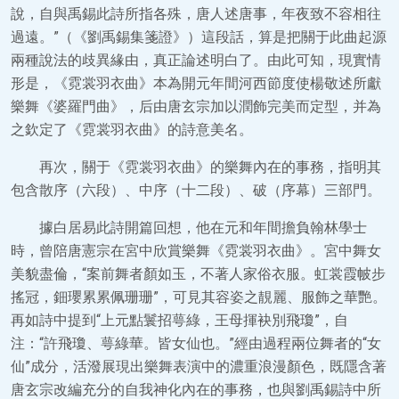
說，自與禹錫此詩所指各殊，唐人述唐事，年夜致不容相往
過遠。”（《劉禹錫集箋證》）這段話，算是把關于此曲起源
兩種說法的歧異緣由，真正論述明白了。由此可知，現實情
形是，《霓裳羽衣曲》本為開元年間河西節度使楊敬述所獻
樂舞《婆羅門曲》，后由唐玄宗加以潤飾完美而定型，并為
之欽定了《霓裳羽衣曲》的詩意美名。
再次，關于《霓裳羽衣曲》的樂舞內在的事務，指明其
包含散序（六段）、中序（十二段）、破（序幕）三部門。
據白居易此詩開篇回想，他在元和年間擔負翰林學士
時，曾陪唐憲宗在宮中欣賞樂舞《霓裳羽衣曲》。宮中舞女
美貌盡倫，“案前舞者顏如玉，不著人家俗衣服。虹裳霞帔步
搖冠，鈿瓔累累佩珊珊”，可見其容姿之靚麗、服飾之華艷。
再如詩中提到“上元點鬟招萼綠，王母揮袂別飛瓊”，自
注：“許飛瓊、萼綠華。皆女仙也。”經由過程兩位舞者的“女
仙”成分，活潑展現出樂舞表演中的濃重浪漫顏色，既隱含著
唐玄宗改編充分的自我神化內在的事務，也與劉禹錫詩中所