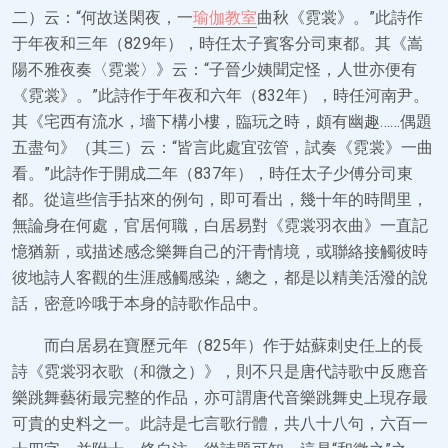
二）云：“何故送閑夜，一
瑜伽教室
曲秋《霓裳》。”此詩作
于年夜和三年（829年），時任太子賓客分司東都。其《嵩
陽不雅夜奏〈霓裳〉》云：“子晉少姨聞定怪，人世亦便有
《霓裳》。”此詩作于年夜和六年（832年），時任河南尹。
其《宅西有流水，墻下構小樓，臨玩之時，頗有幽趣……偶題
五盡句》（其三）云：“皆言此處宜弦管，試奏《霓裳》一曲
看。”此詩作于開成二年（837年），時任太子少傅分司東
都。從這些信手拈來的例句，即可看出，幾十年的時間里，
無論身在何處，官居何職，白居易對《霓裳羽衣曲》一直記
憶猶新，或描述感念樂舞自己的汗青情境，或聯絡接觸彼時
彼地詩人客觀的生涯感觸感染，總之，都是以精美活潑的說
話，密意吟哦于本身的詩歌作品中。
而白居易在寶歷元年（825年）作于姑蘇刺史任上的長
詩《霓裳羽衣歌（和微之）》，則不只是唐代詩歌中反應音
樂跳舞藝術最完整的作品，亦可謂唐代音樂跳舞史上現存最
可貴的史料之一。此詩是七言歌行體，共八十八句，六百一