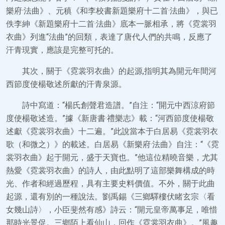
樂府·法曲》、元稹《和李校書新題樂府十二首·法曲》，與已
佚李紳《新題樂府十二首·法曲》底本一脈相承，將《霓裳羽
衣曲》列進“法曲”的回類，表達了唐代人們的共鳴，反應了
汗青現實，應該是完整可托的。
其次，關于《霓裳羽衣曲》的起源,指明其為開元年間河
西節度使楊敬述所獻的汗青泉源。
詩中寫道：“楊氏創聲君造譜。”自注：“開元中西涼府節
度使楊敬述造。”據《新唐書·禮樂志》載：“河西節度使楊敬
述獻《霓裳羽衣曲》十二遍。”此說當本于白居易《霓裳羽衣
歌（和微之）》的載述。白居易《新樂府·法曲》自注：“《霓
裳羽衣曲》起于開元，盛于天寶也。”他這位精曉音樂，尤其
熱愛《霓裳羽衣曲》的詩人，由此點明了這部樂舞構成的時
光、作者和經過歷程，具有主要史料價值。不外，關于此曲
起源，還有別的一種說法。劉禹錫《三鄉驛樓伏睹玄宗〈看
女幾山詩〉，小臣斐然有感》詩云：“開元皇帝萬事足，唯惜
那時光景促。三鄉陌上看仙山，回作《霓裳羽衣曲》。”風趣