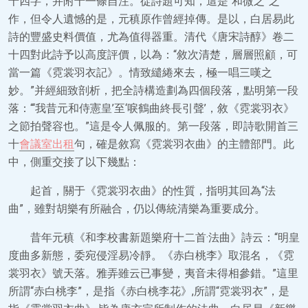
十四字，并附十一條自注。從詩題可知，這是“和微之”之
作，但令人遺憾的是，元稹原作曾經掉傳。是以，白居易此
詩的豐盛史料價值，尤為值得器重。清代《唐宋詩醇》卷二
十四對此詩予以高度評價，以為：“敘次清楚，層層照顧，可
當一篇《霓裳羽衣記》。情致繾綣來去，極一唱三嘆之
妙。”并經細致剖析，把全詩構造劃為四個段落，點明第一段
落：“‘我昔元和侍憲皇’至‘唳鶴曲終長引聲’，敘《霓裳羽衣》
之節拍聲容也。”這是令人佩服的。第一段落，即詩歌開首三
十
會議室出租
句，確是敘寫《霓裳羽衣曲》的主體部門。此
中，側重交接了以下幾點：
起首，關于《霓裳羽衣曲》的性質，指明其回為“法
曲”，雖對胡樂有所融合，仍以傳統清樂為重要成分。
昔年元稹《和李校書新題樂府十二首·法曲》詩云：“明皇
度曲多新態，委宛侵淫易冷靜。《赤白桃李》取混名，《霓
裳羽衣》號天落。雅弄雖云已事變，夷音未得相參錯。”這里
所謂“赤白桃李”，是指《赤白桃李花》,所謂“霓裳羽衣”，是