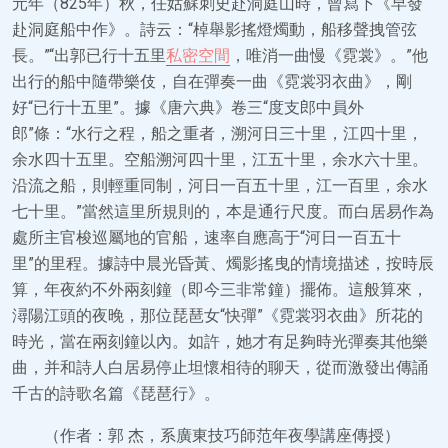
元年（825年）秋，任姑蘇刺史赴洞庭山時，曾寫下《早發
赴洞庭船中作》。詩云：“棹舉影搖燈燭動，船移聲拽管弦
長。”“出郭已行十五里
私密空間
，唯消一曲慢《霓裳》。”他
出行的船中隨帶樂伎，自在彈奏一曲《霓裳羽衣曲》，剛
好“已行十五里”。據《唐六典》卷三“度支郎中員外
郎”條：“水行之程，船之重者，溯河日三十里，江四十里，
余水四十五里。空船溯河四十里，江五十里，余水六十里。
沿流之船，則輕重同制，河日一百五十里，江一百里，余水
七十里。”當然這里所規則的，本是通行尺度。而白居易作為
處所主官梭巡屬地的官船，速率自應高于“河日一百五十
里”的里程。據詩中晨光昏黃、燭影搖曳的情境描述，按時辰
算，年夜約不外兩刻鐘（即今三非常鐘）擺佈。這般算來，
潯陽江頭的夜晚，那位琵琶女“快彈”《霓裳羽衣曲》所花的
時光，當在兩刻鐘以內。如許，她才有足夠時光彈奏其他樂
曲，并和詩人白居易停止坦懷相待的聊天，從而激發出傳誦
千古的詩歌名篇《琵琶行》。
（作者：郭 杰，系廣東技巧師范年夜學講座傳授）