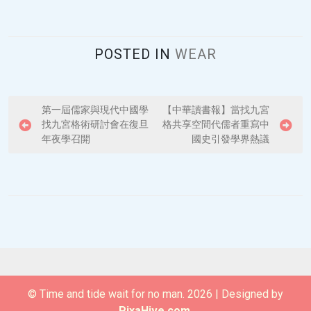
POSTED IN
WEAR
P
第一屆儒家與現代中國學
【中華讀書報】當找九宮
找九宮格術研討會在復旦
格共享空間代儒者重寫中
o
年夜學召開
國史引發學界熱議
s
t
n
a
v
i
g
© Time and tide wait for no man. 2026
|
Designed by
a
PixaHive.com
.