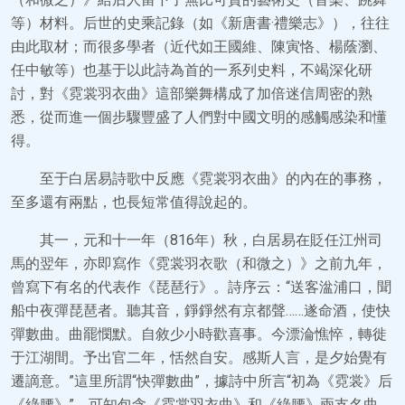
等）材料。后世的史乘記錄（如《新唐書·禮樂志》），往往
由此取材；而很多學者（近代如王國維、陳寅恪、楊蔭瀏、
任中敏等）也基于以此詩為首的一系列史料，不竭深化研
討，對《霓裳羽衣曲》這部樂舞構成了加倍迷信周密的熟
悉，從而進一個步驟豐盛了人們對中國文明的感觸感染和懂
得。
至于白居易詩歌中反應《霓裳羽衣曲》的內在的事務，
至多還有兩點，也長短常值得說起的。
其一，元和十一年（816年）秋，白居易在貶任江州司
馬的翌年，亦即寫作《霓裳羽衣歌（和微之）》之前九年，
曾寫下有名的代表作《琵琶行》。詩序云：“送客湓浦口，聞
船中夜彈琵琶者。聽其音，錚錚然有京都聲……遂命酒，使快
彈數曲。曲罷憫默。自敘少小時歡喜事。今漂淪憔悴，轉徙
于江湖間。予出官二年，恬然自安。感斯人言，是夕始覺有
遷謫意。”這里所謂“快彈數曲”，據詩中所言“初為《霓裳》后
《綠腰》”，可知包含《霓裳羽衣曲》和《綠腰》兩支名曲，