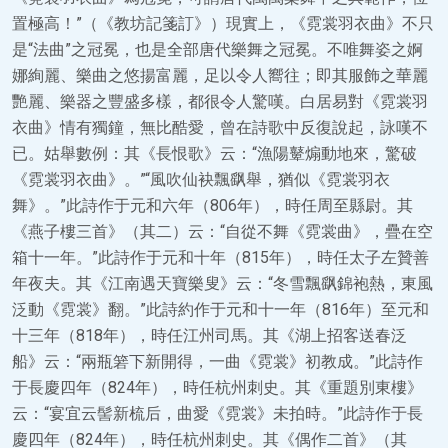
置極高！”（《教坊記箋訂》）現實上，《霓裳羽衣曲》不只
是“法曲”之冠冕，也是全部唐代樂舞之冠冕。不唯舞姿之婀
娜絢麗、樂曲之悠揚富麗，足以令人嚮往；即其服飾之華麗
艷麗、樂器之豐盛多樣，都很令人驚嘆。白居易對《霓裳羽
衣曲》情有獨鐘，無比酷愛，曾在詩歌中反復說起，詠嘆不
已。姑舉數例：其《長恨歌》云：“漁陽鼙煽動地來，驚破
《霓裳羽衣曲》。”“風吹仙袂飄飖舉，猶似《霓裳羽衣
舞》。”此詩作于元和六年（806年），時任周至縣尉。其
《燕子樓三首》（其二）云：“自從不舞《霓裳曲》，疊在空
箱十一年。”此詩作于元和十年（815年），時任太子左贊善
年夜夫。其《江南遇天寶樂叟》云：“冬雪飄飖錦袍熱，東風
泛動《霓裳》翻。”此詩約作于元和十一年（816年）至元和
十三年（818年），時任江州司馬。其《湖上招客送春泛
船》云：“兩瓶箬下新開得，一曲《霓裳》初教成。”此詩作
于長慶四年（824年），時任杭州刺史。其《重題別東樓》
云：“宴宜云髻新梳后，曲愛《霓裳》未拍時。”此詩作于長
慶四年（824年），時任杭州刺史。其《偶作二首》（其