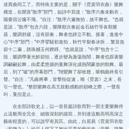
述異曲同工了。而特殊主要的是，關于《霓裳羽衣曲》樂舞
構造，在開首“散序”部門，如詩中寫道：“散序六奏未動衣，
陽臺宿云慵不飛。”自注：“散序六遍無拍，故不舞也。”也就
是說，“散序”包含六段，樂隊順次奏起金石絲竹等各類樂
器，樂調舒緩，沒有節奏，舞者也靜立不動。接著，進進中
心“中序”部門：“中序擘騞初進拍，秋竹竿裂春冰拆……繁音急
節十二遍，跳珠撼玉何鏗錚。”也就是說，“中序”包含十二
段，樂調帶著光鮮節拍，逐步變為激蕩熱鬧，舞者也跟著樂
調翩翩起舞，由柔柔悠揚的曼舞演化成熱鬧豪放的勁舞。最
后，到了“破”的序幕部門，“翔鸞舞了卻收翅，唳鶴曲終長引
聲。”自注：“凡曲將畢，皆擊拍促速，唯《霓裳》之末，長
引一聲也。”整部樂舞在高亢鼓動感動的顛峰之際，一聲長
叫，戛但是止。
在全部詩歌史上，以一首長篇詩歌而對一部主要樂舞停
止這般周全完全、細致深刻的描寫，并到達這般高明高深之
藝術程度的，可以說罕有其匹。由此，白居易《霓裳羽衣歌
（和微之）》給后人留下了無比可貴的藝術史（音樂、跳舞