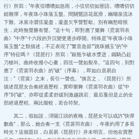
行》所寫：“年夜弦嘈嘈如急雨，小弦切切如密語。嘈嘈切切
錯雜彈，年夜珠小珠落玉盤。間關鶯語花底滑，幽咽泉流冰
下難。冰泉冷澀弦凝盡，凝盡欠亨聲暫歇。別有幽愁暗恨
生，此時無聲勝有聲。”這十句，即對應了樂舞《霓裳羽衣
曲》“中序”十六段的升沉變更逐步睜開。特殊是“年夜珠小珠
落玉盤”之類描述，不正表現了“繁音急節”“跳珠撼玉”的“中
序”特征嗎？《琵琶行》所寫：“銀瓶乍破水漿迸，鐵騎凸起
刀槍叫。曲終收撥小心畫，四弦一聲如裂帛。”這四句，則對
應了《霓裳羽衣曲》的“破”（序幕），即如白居易自
注：“《霓裳》之末，長引一聲也。”換言之，《琵琶行》所
描述琵琶女合奏經過歷程，實即樂舞《霓裳羽衣曲》從“中
序”到“破”、亦即從柔柔舒緩到激越跳宕、最后戛但是止的全
部經過歷程。兩比擬較，若合符契。
其二，假如說，潯陽江頭的夜晚，琵琶女可以或許“快彈
數曲”，那么，她合奏一支《霓裳羽衣曲》，年夜約用了多長
時光？這個題目，白居易《琵琶行》并未明言。但他在寶歷