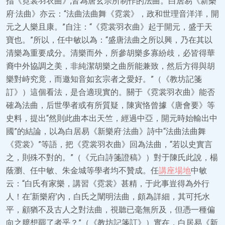
指《霓裳羽衣曲》,皆為唐玄宗所制作的法曲。白居易《新樂
府·法曲》亦云：“法曲法曲舞《霓裳》，政和世理音洋洋，開
元之人樂且康。”自注：“《霓裳羽衣曲》起于開元，盛于天
寶也。”所以，任中敏以為：“盛唐法曲之所以興，乃在其以
清樂為重要成分。清樂而外，所參胡樂多寡紛歧，必皆得華
裔中外協調之美，非純潔胡樂之曲所能兼致，然后方得與胡
樂對峙究竟，而邀知音如玄宗者之愛好。”（《教坊記箋
訂》）這個看法，是合適現實的。關于《霓裳羽衣曲》能否
確為法曲，后世學者或有所質疑，陳寅恪曾據《唐會要》等
史料，提出“然則此曲本出天竺，經過中亞，開元時始輸出中
國”的結論，以為白居易《新樂府·法曲》詩中“法曲法曲舞
《霓裳》”等語，把《霓裳羽衣曲》回為法曲，“若以史實言
之，則殊不對的。”（《元白詩箋證稿》）對于陳氏此說，楊
蔭瀏、任中敏、朱金城等學者均不贊成。任
講座場地
中敏
云：“白氏有家樂，講習《霓裳》甚精，于此事豈得為外行
人！在‘新樂府’內，白氏之闡明法曲，頗為詳細，其可托水
平，顧猶不及古人之對法曲，視聽已毫無所及，但憑一種偏
向之臆想罷了者乎？”（《教坊記箋訂》）實在，白居易《新