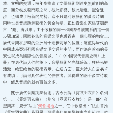
放、文明的交通，極年夜推進了文學藝術到達史無前例的高
度；而分歧文藝門類之間，彼此影響、彼此增進、配合進
步，也構成了極新的局勢。這不只是詩歌藝術的黃金時期，
同時也是音樂跳舞藝術的黃金時期。正如音樂史家楊蔭瀏所
言：“隋、唐以來，由于政權的同一和國際各族關系的進一個
步驟加深，國際各族的音樂文明也獲得進一個步驟的融會……
唐代音樂在那時的亞洲居于進步前輩的位置；這使得唐代的
中國成為亞洲列國音樂文明交通的中間，而作為唐首都的長
安也就成為國際性的音樂城。”（《中國現代音樂史稿》上
冊）在唐代詩人們的筆下，音樂藝術的光輝盛況，獲得光鮮
活潑、繪聲繪色的藝術表示。在這方面，巨大詩人白居易卓
有成績，可謂最具代表性的佼佼者。其傳世的兩千多首詩歌
中，觸及音樂的就有百首之多。
關于唐代音樂跳舞藝術，古今公認《霓裳羽衣曲》名列
第一。《霓裳羽衣曲》（別名《霓裳羽衣舞》）是一部年夜
型樂舞，屬于“法曲”
聚會場地
之一。任中敏指出：“法曲首推
《霓裳羽衣曲》為冠冕，可謂唐代萬萬樂舞中之典範作，位