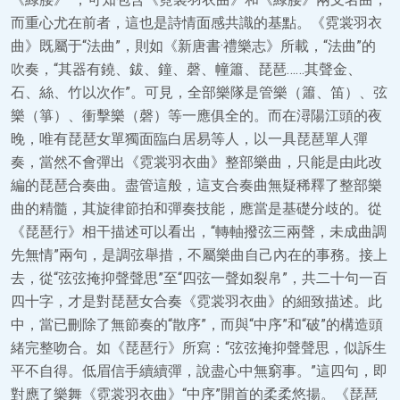
而重心尤在前者，這也是詩情面感共識的基點。《霓裳羽衣
曲》既屬于“法曲”，則如《新唐書·禮樂志》所載，“法曲”的
吹奏，“其器有鐃、鈸、鐘、磬、幢簫、琵琶……其聲金、
石、絲、竹以次作”。可見，全部樂隊是管樂（簫、笛）、弦
樂（箏）、衝擊樂（磬）等一應俱全的。而在潯陽江頭的夜
晚，唯有琵琶女單獨面臨白居易等人，以一具琵琶單人彈
奏，當然不會彈出《霓裳羽衣曲》整部樂曲，只能是由此改
編的琵琶合奏曲。盡管這般，這支合奏曲無疑稀釋了整部樂
曲的精髓，其旋律節拍和彈奏技能，應當是基礎分歧的。從
《琵琶行》相干描述可以看出，“轉軸撥弦三兩聲，未成曲調
先無情”兩句，是調弦舉措，不屬樂曲自己內在的事務。接上
去，從“弦弦掩抑聲聲思”至“四弦一聲如裂帛”，共二十句一百
四十字，才是對琵琶女合奏《霓裳羽衣曲》的細致描述。此
中，當已刪除了無節奏的“散序”，而與“中序”和“破”的構造頭
緒完整吻合。如《琵琶行》所寫：“弦弦掩抑聲聲思，似訴生
平不自得。低眉信手續續彈，說盡心中無窮事。”這四句，即
對應了樂舞《霓裳羽衣曲》“中序”開首的柔柔悠揚。《琵琶