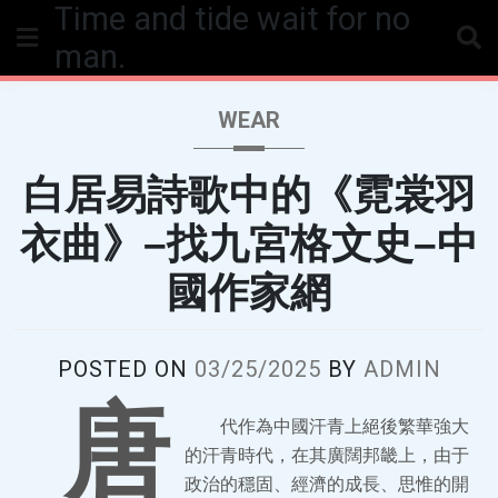
Time and tide wait for no
Skip
to
man.
content
WEAR
白居易詩歌中的《霓裳羽
衣曲》–找九宮格文史–中
國作家網
POSTED ON
03/25/2025
BY
ADMIN
唐
代作為中國汗青上絕後繁華強大
的汗青時代，在其廣闊邦畿上，由于
政治的穩固、經濟的成長、思惟的開