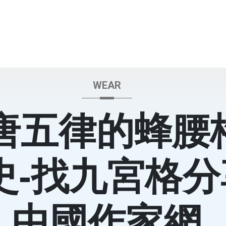
WEAR
唐五律的蜂腰
史-找九宮格分
中國作家網