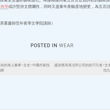
摸索更豐盛的藝術面孔。蜂腰格隨同著五言古近體詩歌的藝術摸
1教學
或許堅持文體屬性，同時又盡量年夜幅度地變更，為五言
系重慶師范年夜學文學院講師）
POSTED IN
WEAR
前的海上書事–文史–中國作家找
盛宣懷與漢冶萍公司的技巧引進–文
間網
找