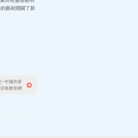
索而在盛唐顯明
詩的藝術開闢了新
史–中國作家
九宮格教室網