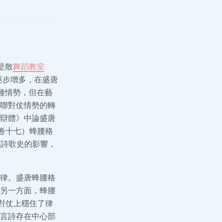
是散
舞蹈教室
逐步增多，在盛唐
種情勢，但在藝
聯對仗情勢的轉
辯體》中論盛唐
卷十七）蜂腰格
及詩歌史的影響，
律。盛唐蜂腰格
另一方面，蜂腰
對仗上穩住了律
言詩存在中心部