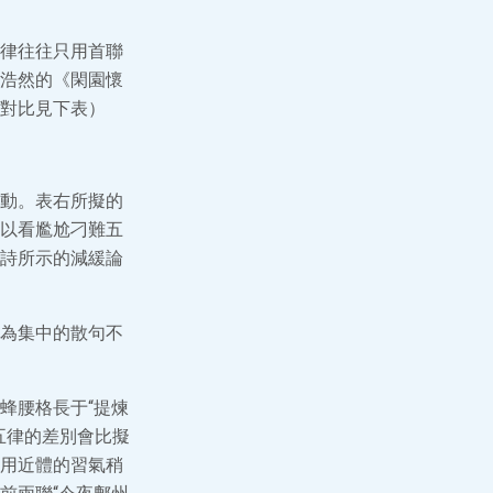
律往往只用首聯
浩然的《閑園懷
對比見下表）
動。表右所擬的
以看尷尬刁難五
詩所示的減緩論
為集中的散句不
蜂腰格長于“提煉
五律的差別會比擬
用近體的習氣稍