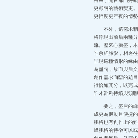
格由于開首部門持續
更顯明的藝術變更。
更幅度更年夜的情勢
不外，還需求稍
格浮現出前后兩種分
流。歷來心膽盛，本
唯余旌旆影，相逐往
呈現這種情形的緣由
為盡句，故而與后文
創作需求面臨的題目
得恰如其分，既完成
許才幹夠持續與頸聯
要之，盛唐的蜂
成更為機動且便捷的
腰格也有創作上的難
蜂腰格的特徵可以或