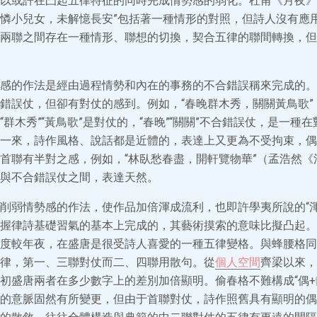
以或許在凸起五律特征的同時完成情勢感的弱化。杜甫《月夜》
憐小兒女，未解憶長安”包括著一種情形的對照，但詩人沒有應
兩聯之間存在一種情形、聯想的切換，契合五律的聯間轉換，但
感的作法是經由過程情勢和內在的事務的不合錯誤稱來完成的。
錯誤仗，但卻有對仗的感到。例如，“春晚群木秀，關關黃鳥歌”
群木秀”“黃鳥歌”是對仗的，“春晚”“關關”不合錯誤仗，是一種
一來，詩作風格、說話都是近體的，表達上又更為不受拘束，偶
首聯有半對之感，例如，“林臥愁春盡，開軒覽物華”（孟浩然《
與不合錯誤仗之間，表達天然。
削弱情勢感的作法，使作品加倍渾成流利，也即許學夷所說的“渾
握律詩基礎習氣的基本上完成的，其藝術摸索的意味比擬凸起。
度較年夜，在盛唐是很受詩人喜愛的一種五律變格。與蜂腰格同
律，第一、三聯對仗而二、四聯用散句。從
個人空間
齊梁以來，
初盛唐兩者在多少數字上的差別加倍顯明。偷春格不難構成“偶+
的意脈固然有所變更，但由于首聯對仗，詩作照舊具有顯明的偶