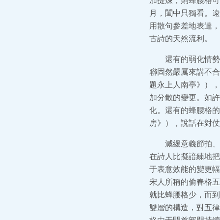
加提煉，則蜂腰格可
月，閨中只獨看。遠
用散句參差地表達，
古詩的天然流利。
還有的弱化情勢
聯固然嚴厲來講不合
題永上人南亭》），“
加分散的變更。如許
化。還有的蜂腰格的
房》），說話在對仗
減緩意義節拍、
在詩人比擬諳練地把
于表意效能的變更幅
宋人所稱的偷春格五
就比蜂腰格少，而到
雙層的構造，對五律