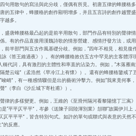
四句用散句的寫法與此分歧，僅偶有所見。初唐五律的蜂腰格多
唐的五律中，蜂腰格的創作顯明增多，并且五言詩的創作越豐盛
字越多。
，盛唐蜂腰格最凸起的是前半用散句，部門作品有特別的聲律情
係。有的作品直接用漢魏詩歌的情形營建、感情抒發方法，或用
，前半部門與五古作風基礎分歧。例如，“四年不相見，相見復
祖詠《答王維過夜》）。有的蜂腰格效仿五古中罕見的主客體浮
“君”等人稱代詞，具有激烈的主體性和率直的沾染力。例如，“木落雁
隔楚云端”（孟浩然《早冷江上有懷》）。還有的蜂腰格鑒戒了
“峻峭”，有一種感情驟但是出的藝術沖擊力。例如“我來竟何事
聲”（李白《沙丘城下寄杜甫》）。
聲律的多樣變更。例如，王維的《至滑州隔河看黎陽憶丁三㝢》
句是“平平仄平平”，岑參《送陳子回陸渾別業》頷聯“故園伊川上
，仄仄平平平”，皆含特別句式。如許的單句或聯式與表意的天然
主”的反應。