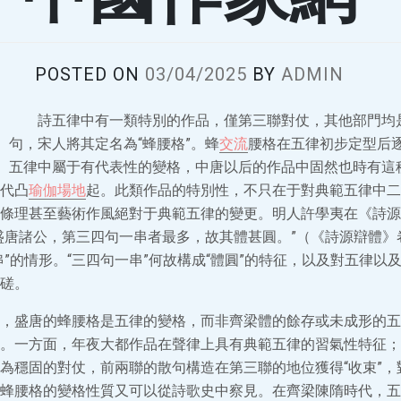
POSTED ON
03/04/2025
BY
ADMIN
詩五律中有一類特別的作品，僅第三聯對仗，其他部門均
句，宋人將其定名為“蜂腰格”。蜂
交流
腰格在五律初步定型后
五律中屬于有代表性的變格，中唐以后的作品中固然也時有這
代凸
瑜伽場地
起。此類作品的特別性，不只在于對典範五律中二
條理甚至藝術作風絕對于典範五律的變更。明人許學夷在《詩源
盛唐諸公，第三四句一串者最多，故其體甚圓。”（《詩源辯體》
串”的情形。“三四句一串”何故構成“體圓”的特征，以及對五律以
磋。
，盛唐的蜂腰格是五律的變格，而非齊梁體的餘存或未成形的五
。一方面，年夜大都作品在聲律上具有典範五律的習氣性特征；
為穩固的對仗，前兩聯的散句構造在第三聯的地位獲得“收束”，
蜂腰格的變格性質又可以從詩歌史中察見。在齊梁陳隋時代，五