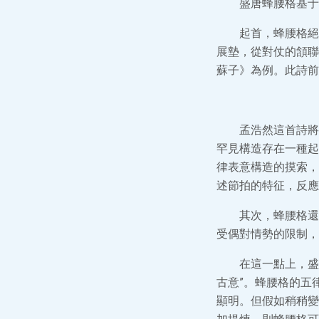
盛唐蜂腰格基于
起首，蜂腰格絕
展墊，從對仗的頷聯
蘇子》為例。此詩前
孟浩然這首詩將
罕見構造存在一種起
律表意構造的摸索，
述節拍的特征，反應
其次，蜂腰格還
受偶對情勢的限制，
在這一點上，盛
古意”。蜂腰格的五
顯明。但假如稍稍變