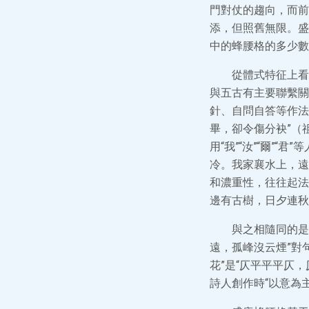
門對仗的趨向，而前
添，但照舊無限。盛
中的蜂腰格的多少數
從體式特征上看
與五古有主要聯繫關
針、自問自答等作法
畢，卻令傷分袂”（
用“我”“汝”“爾”
冷。我家襄水上，遠
和濃重性，往往起法
邊有古樹，日夕連秋
與之相隨同的是
遠，孤峰沒云煙”對
花”是“仄平平平仄
詩人創作時“以意為