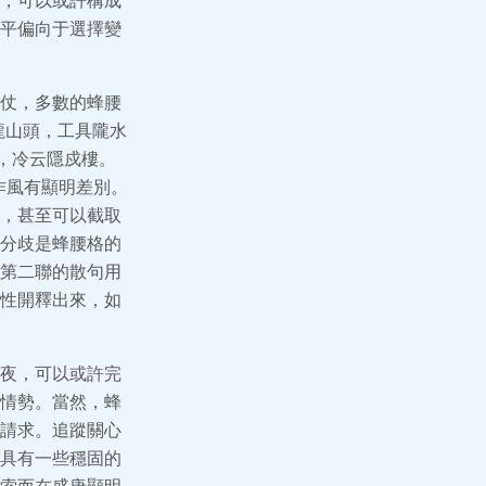
，可以或許構成
平偏向于選擇變
仗，多數的蜂腰
隴山頭，工具隴水
，冷云隱戍樓。
作風有顯明差別。
，甚至可以截取
分歧是蜂腰格的
第二聯的散句用
性開釋出來，如
夜，可以或許完
情勢。當然，蜂
請求。追蹤關心
具有一些穩固的