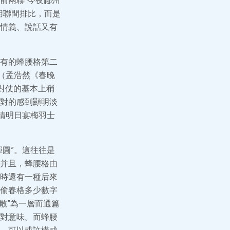
前兩聯“今夜鄜州
用聯間排比，而是
情義、說話又有
有的蜂腰格第二
（孟浩然《春晚
在對仗的基本上稍
對的感到顯明淡
清明日宴梅羽士
圓”。這往往是
并且，蜂腰格由
時還有一種后來
偷春格多少數字
散”為一層而通篇
對意味。而蜂腰