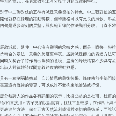
特別的體式，在表意效能上有分歧于典範五律的特征。
對于中二聯對仗的五律有減緩意義節拍的特色。中二聯對仗的五
開端就存在條理的躍動轉接，但蜂腰格可以有更長的展敘。舉孟
四句是逐步深刻的展墊，與典範五律的作法顯明分歧。（直不雅
展敘減緩、延伸，中心沒有顯明的承轉之感，而是一聯接一聯推
承轉合的章法，意義的跨度更年夜。孟詩減緩節拍的表達方法可
同時又契合了詩作自己幽獨的意境。盛唐的蜂腰格有不少具有孟
出詩人對律體詩聯間意義跨度的機動熟悉。
具有一種削弱情勢感、凸起情思的藝術後果。蜂腰格前半部門較
甚至還有聲律的變更，可以或許不受拘束地論述或抒懷。
唐分歧詩人的作品各有詳細的表示，比擬凸起的是杜甫。杜甫的
律假如直接用五古罕見的說話開首，往往古意較濃，在作風上與
更表達的方法，保存五古天然流利或渾樸深切的藝術感，而說話