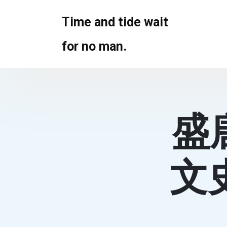
Skip
to
Time and tide wait
content
for no man.
盛
文