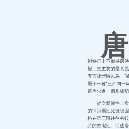
唐
術特征上不似盛唐時
變，更主要的是意義
五言律體時以為：“
屬于一種“三四句一
還需求進一個步驟切
從文體屬性上看
的律詩屬性比擬穩固
格在第三聯往往有較
詩的整潔性。而盛唐