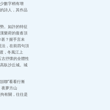
少數字稍有增
的詩人，其作品
勢。如許的特征
漢樂府的復沓頂
作甚？握手言未
現法，在前四句頂
南渡，冬風江上
五古抒懷的全體性
，高臥沙丘城。城
頷聯“看看行漸
，夜夢方山
不拘有關，往往是