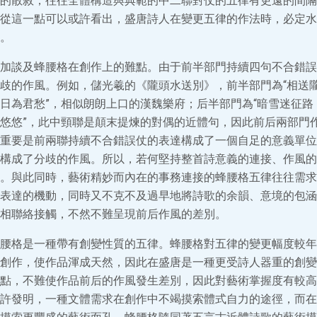
的散敘，往往全體構造與典範的中二聯對仗的五律有更遠的間隔
從這一點可以或許看出，盛唐詩人在變更五律的作法時，必定水
。
加談及蜂腰格在創作上的難點。由于前半部門持續四句不合錯誤
歧的作風。例如，儲光羲的《隴頭水送別》，前半部門為“相送
日為君愁”，相似朗朗上口的漢魏樂府；后半部門為“暗雪迷征路
悠悠”，此中頸聯是顛末提煉的對偶的近體句，因此前后兩部門
重要是前兩聯持續不合錯誤仗的表達構成了一個自足的意義單位
構成了分歧的作風。所以，若何堅持整首詩意義的連接、作風的
。與此同時，藝術精妙而內在的事務連接的蜂腰格五律往往需求
表達的機動，同時又不克不及過早地將詩歌的余韻、意境的包涵
相聯絡接觸，不然不難呈現前后作風的差別。
腰格是一種帶有創變性質的五律。蜂腰格對五律的變更幅度較年
創作，使作品渾成天然，因此在盛唐是一種更受詩人器重的創變
點，不難使作品前后的作風發生差別，因此對藝術掌握度有較高
許發明，一種文體需求在創作中不竭摸索體式自力的途徑，而在