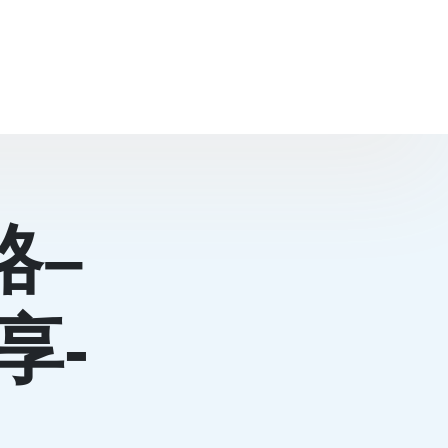
格–
享-