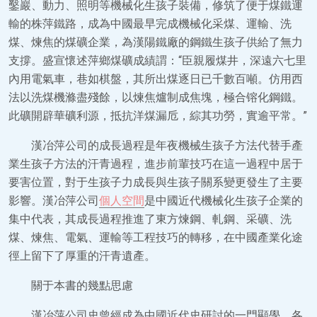
鑿巖、動力、照明等機械化生孩子裝備，修筑了便于煤鐵運
輸的株萍鐵路，成為中國最早完成機械化采煤、運輸、洗
煤、煉焦的煤礦企業，為漢陽鐵廠的鋼鐵生孩子供給了無力
支撐。盛宣懷述萍鄉煤礦成績謂：“臣親履煤井，深遠六七里
內用電氣車，巷如棋盤，其所出煤逐日已千數百噸。仿用西
法以洗煤機滌盡殘餘，以煉焦爐制成焦塊，極合镕化鋼鐵。
此礦開辟華礦利源，抵抗洋煤漏卮，綜其功勞，實逾平常。”
漢冶萍公司的成長過程是年夜機械生孩子方法代替手產
業生孩子方法的汗青過程，進步前輩技巧在這一過程中居于
要害位置，對于生孩子力成長與生孩子關系變更發生了主要
影響。漢冶萍公司
個人空間
是中國近代機械化生孩子企業的
集中代表，其成長過程推進了東方煉鋼、軋鋼、采礦、洗
煤、煉焦、電氣、運輸等工程技巧的轉移，在中國產業化途
徑上留下了厚重的汗青遺產。
關于本書的幾點思慮
漢冶萍公司史曾經成為中國近代史研討的一門顯學，各