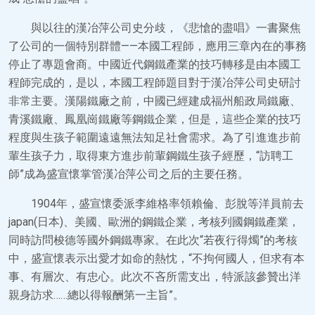
與以往的漢冶萍公司史分歧，《悲愴的盡唱》一書聚焦
了公司的一個特別群體——本國工程師，應用三章內在的事務
停止了專題會商。中國近代鋼鐵產業的技巧轉移是由本國工
程師完成的，是以，本國工程師題目對于漢冶萍公司史研討
非常主要。漢陽鐵廠之前，中國已經建成福州船政局鐵廠、
青溪鐵廠、鳳凰崗鐵廠等鋼鐵企業，但是，這些企業的技巧
程度與生孩子範圍遠遠無法知足社會需求。為了引進進步前
輩生孩子力，取得東方進步前輩鋼鐵生孩子經歷，“訪聘工
師”成為盛宣懷掌管漢冶萍公司之后的主要任務。
1904年，盛宣懷委派李維格率領賴倫、彭脫等洋員前去
japan(日本)、美國、歐洲的鋼鐵企業，考核列國鋼鐵產業，
同時訪問梭德等國外鋼鐵專家。在此次“若夜行得燭”的考核
中，盛宣懷表示出愛才如命的熱忱，“不拘何國人，但求有本
事、有層次、有忠心。此次不吝所需支出，特派該參贊出洋
親身訪求……總以得報酬第一主旨”。