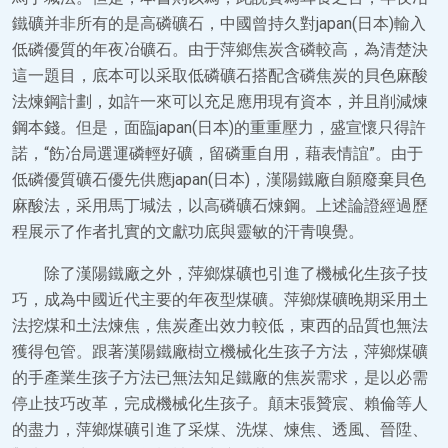
鐵礦并非所有的是高磷礦石，中國曾持久對japan(日本)輸入
低磷優質的年夜冶礦石。由于萍鄉焦炭含磷較高，為清楚決
這一題目，底本可以采取低磷礦石搭配含磷焦炭的貝色麻酸
法煉鋼計劃，如許一來可以充足應用現有資本，并且削減煉
鋼本錢。但是，面臨japan(日本)的重重壓力，盛宣懷只得許
諾，“飭冶局選運磷輕好礦，留磷重自用，藉表情誼”。由于
低磷優質礦石優先供應japan(日本)，漢陽鐵廠自願廢棄貝色
麻酸法，采用馬丁堿法，以高磷礦石煉鋼。上述論證經過歷
程展示了作者扎實的文獻功底與靈敏的汗青嗅覺。
除了漢陽鐵廠之外，萍鄉煤礦也引進了機械化生孩子技
巧，成為中國近代主要的年夜型煤礦。萍鄉煤礦晚期采用土
法挖煤和土法煉焦，焦炭產出效力較低，東西的品質也無法
獲得包管。跟著漢陽鐵廠樹立機械化生孩子方法，萍鄉煤礦
的手產業生孩子方法已無法知足鐵廠的焦炭需求，是以必需
停止技巧改革，完成機械化生孩子。顛末張贊宸、賴倫等人
的盡力，萍鄉煤礦引進了采煤、洗煤、煉焦、透風、晉陞、