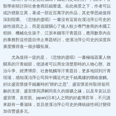
類學術研討與社會會商巨細靡遺。在此佈景之下，作者可以
或許標新立異，著成一部近百萬字的作品，其史學思緒值得
深刻咀嚼。《悲愴的盡唱》一書沒有逗留在漢冶萍公司史的
線性描寫之上，而是追蹤關心了後人較少專門會商的本國工
程師、機械化生孩子、江浙本錢等汗青題目，應用數章內在
的事務對這些題目停止專題研討，使漢冶萍公司史的深度與
廣度獲得進一個步驟拓展。
尤為值得一提的是，《悲愴的盡唱》一書極端器重人物
關系的汗青細節，使讀者可以周全清楚那時的人物心態、政
治斗爭、經濟博弈、社會牴觸等汗青題目，更多地回到汗青
現場，感知漢冶萍公司與中國近代史千絲萬縷的聯絡接觸。
好比盛宣懷接手鐵廠時的“耕釣之思”、盛宣懷若何取得翁同
龢的支撐、盛宣懷與譚嗣同長久的煤礦之緣，以及辛亥以后
盛宣懷、袁世凱、japan(日本)人之間的好處博弈等，不只讀
來頗有一番滋味，並且使漢冶萍公司史的傳統線性研討變得
加倍豐盛多元。