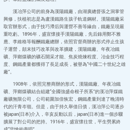
漢冶萍公司的前身為漢陽鐵廠，由湖廣總督張之洞掌管
興修，扶植初志是為盧漢鐵路生孩子軌道鋼材。漢陽鐵廠采
取官辦形式，由于技巧滯后與運營不善等緣由，鐵廠呈現嚴
重吃虧。1896年，盛宣懷接手漢陽鐵廠，先后錄用鄭不雅
應、李維格等報酬鐵廠總辦，依照官督商辦的形式停止生孩
子運營，顛末技巧改革與改革擴建，漢陽鐵廠、年夜冶鐵
礦、萍鄉煤礦的礦石開采才能、焦炭燒煉程度、冶金技巧程
度、鋼鐵產量都獲得了長足成長，被譽為“中國二十世紀之雄
廠”。
1908年，依照完整商辦的形式，漢陽鐵廠、年夜冶鐵
礦、萍鄉煤礦結合組建“全國強盛命根子所系”的漢冶萍煤鐵
廠礦無限公司，公司範圍加倍恢宏，鋼鐵產量到達了晚清時
代的汗青岑嶺。但是，由于持久舉借日債，漢冶萍公司逐步
被japan(日本)介入，辛亥反動以后，japan(日本)進一個步驟
擴展了對公司的把持。1916年，盛宣懷往世，平生勞累終
成“悲愴的盡唱”。