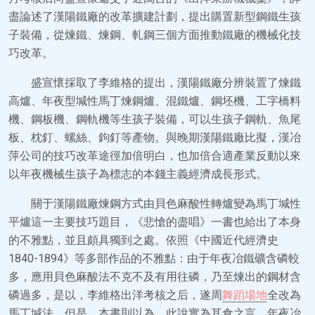
盡論述了漢陽鐵廠的改革擴建計劃，提出購置新型鋼鐵生孩
子裝備，從煉鐵、煉鋼、軋鋼三個方面推動鐵廠的機械化技
巧改革。
盛宣懷採取了李維格的提出，漢陽鐵廠分辨裝置了煉鐵
高爐、年夜型堿性馬丁煉鋼爐、混鐵爐、鋼坯機、工字橋料
機、鋼板機、鋼軌機等生孩子裝備，可以生孩子鋼軌、魚尾
板、枕釘、螺絲、鉤釘等產物。與晚期漢陽鐵廠比擬，漢冶
萍公司的技巧改革途徑加倍明白，也加倍合適產業反動以來
以年夜機械生孩子為標志的本錢主義經濟成長形式。
關于漢陽鐵廠煉鋼方式由貝色麻酸性轉爐變為馬丁堿性
平爐這一主要技巧題目，《悲愴的盡唱》一書也給出了本身
的不雅點，並且頗具獨到之處。依照《中國近代經濟史
1840-1894》等多部作品的不雅點：由于年夜冶鐵礦含磷較
多，應用貝色麻酸法不克不及有用往磷，乃至煉出的鋼材含
磷過多，是以，李維格出洋考核之后，遂周
舞蹈場地
全改為
馬丁堿法。但是，本書則以為，此說實為耳食之言，年夜冶