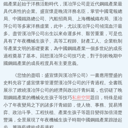
鐵產業起始于洋務活動時代，漢冶萍公司是近代鋼鐵產業最
具代表性的企業。盛宣懷是晚清洋務名臣，掌管中國電報總
局、中國鐵路總公司、汽船招商局、上海機械織布局、漢冶
萍公司等多家洋務虛業，此中，尤以漢冶萍公司傾瀉血汗最
多。盡管漢冶萍公司出生以來命運多舛、艱苦重重，可是也
具有了年夜機械生孩子、高等工程師、財產工人、企業軌制
等產業文明的基礎要素，為中國鋼鐵產業一個多世紀的成長
過程奠基了基本。回想漢冶萍公司技巧史，對于剖析晚期中
國鋼鐵產業的成長程度具有主要意義。
《悲愴的盡唱：盛宣懷與漢冶萍公司》一書應用豐盛的
史料先容了盛宣懷掌管運營漢冶萍公司的汗青過程。全書既
展示了繚繞漢冶萍公司的經濟與政治汗青糾葛，也切磋了晚
期鋼鐵產業的機械化生孩子等技巧
私密空間
題目，特殊是縮
小了年夜變局之下的諸多汗青細節，使人物、事務、貿易博
弈、政治斗爭、工程扶植、產業生孩子等題目變得加倍清楚
豐滿，全景展現了年夜機械生孩子時期中國鋼鐵產業踉蹌起
步、篳路藍縷的成長過程。