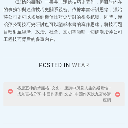
《悲愴的盡唱》一書并非迷信技巧史著作，但研討內在
的事務卻與迷信技巧史關系親密。依據本書研討思緒，漢冶
萍公司史可以拓展到迷信技巧史研討的很多範疇。同時，漢
冶萍公司技巧史研討也可以鑒戒本書的寫作思緒，將技巧題
目輻射至經濟、政治、社會、文明等範疇，切磋漢冶萍公司
工程技巧背后的多重內在。
POSTED IN
WEAR
P
盛唐五律的蜂腰格–文史-
唐詩中所見人生的殘暴性–
找九宮格分享-中國作家網
文史–中國作家找九宮格講
o
座網
s
t
n