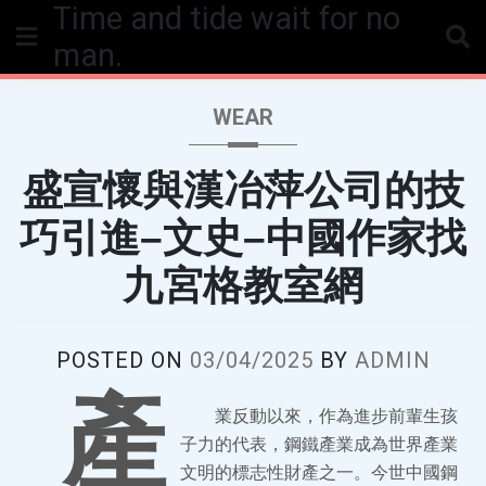
Time and tide wait for no
Skip
to
man.
content
WEAR
盛宣懷與漢冶萍公司的技
巧引進–文史–中國作家找
九宮格教室網
POSTED ON
03/04/2025
BY
ADMIN
產
業反動以來，作為進步前輩生孩
子力的代表，鋼鐵產業成為世界產業
文明的標志性財產之一。今世中國鋼