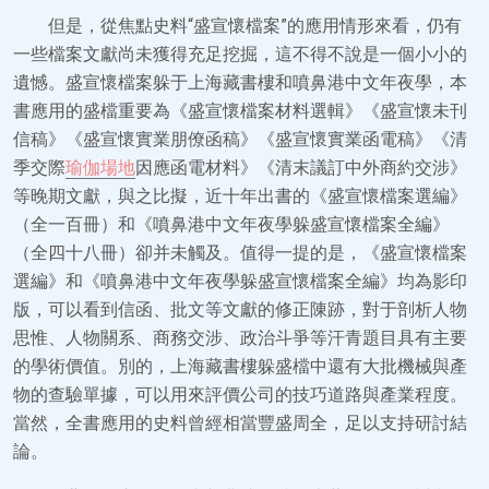
但是，從焦點史料“盛宣懷檔案”的應用情形來看，仍有
一些檔案文獻尚未獲得充足挖掘，這不得不說是一個小小的
遺憾。盛宣懷檔案躲于上海藏書樓和噴鼻港中文年夜學，本
書應用的盛檔重要為《盛宣懷檔案材料選輯》《盛宣懷未刊
信稿》《盛宣懷實業朋僚函稿》《盛宣懷實業函電稿》《清
季交際
瑜伽場地
因應函電材料》《清末議訂中外商約交涉》
等晚期文獻，與之比擬，近十年出書的《盛宣懷檔案選編》
（全一百冊）和《噴鼻港中文年夜學躲盛宣懷檔案全編》
（全四十八冊）卻并未觸及。值得一提的是，《盛宣懷檔案
選編》和《噴鼻港中文年夜學躲盛宣懷檔案全編》均為影印
版，可以看到信函、批文等文獻的修正陳跡，對于剖析人物
思惟、人物關系、商務交涉、政治斗爭等汗青題目具有主要
的學術價值。別的，上海藏書樓躲盛檔中還有大批機械與產
物的查驗單據，可以用來評價公司的技巧道路與產業程度。
當然，全書應用的史料曾經相當豐盛周全，足以支持研討結
論。