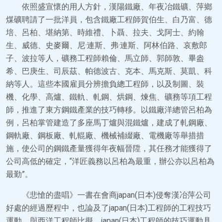
依照盛宣懷的用人方針，漢陽鐵廠、年夜冶鐵礦、萍鄉
煤礦聘請了一批洋員，包含鐵廠工程師賀伯生、白乃富、德
培、呂柏、堪納第、時維禮、卜聶、拉夫、戈阿士、約翰
生、威德、史麥爾、尼·連斯、弗·連斯、阿林伯路、哀敷郎
子、波拉等人，礦務工程師賴倫、馬立師、郭師敦、畢盎
希、巴庚生、司辰茲、帕德波古、克本、馬克斯、莫凱、科
納等人。這些本國雇員分辨擔負總工程師，以及制圖、裝
機、化學、高爐、鐵軌、軋鋼、烘鋼、煉焦、礦務等項工程
師，推進了東方鋼鐵產業的技巧轉移。以鐵廠洋總管呂柏為
例，呂柏掌管建造了多座馬丁爐與混鐵爐，建成了軋鋼廠、
鋼軌廠、鋼板廠、軋輥廠、機械補綴廠、電機廠等舉措措
施，使公司的鋼鐵產量獲得年夜幅晉陞，其任務才能獲得了
公司高低的確定，“洋匠義務以呂柏為最重，辦公亦以呂柏為
最勤”。
《悲愴的盡唱》一書在會商japan(日本)侵奪漢冶萍公司
好處的經過歷程中，也論及了japan(日本)工程師的工程技巧
運動，與西洋工程師比擬，japan(日本)工程師的技巧運動具