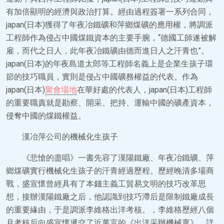
有加倍顯明的經濟與政治打算。經由過程簽署一系列合同，
japan(日本)獲得了年夜冶鐵礦和萍鄉煤礦的應用權，將調派
工程師作為侵占中國煤鐵資本的主要手腕，“德國工師遂被解
雇，而代之日人，此年夜冶鐵礦由德而進日人之汗青也”。
japan(日本)的年夜島道太郎等工程師名義上是企業生孩子環
節的技巧職員，實則是侵占中國礦務權益的代表。作為
japan(日本)
聚會場地
在華好處的代表人，japan(日本)工程師
的重要職責就是勘察、開采、把持、運輸中國的礦產資本，
侵奪中國的煤鐵權益。
漢冶萍公司的機械化生孩子
《悲愴的盡唱》一書先容了漢陽鐵廠、年夜冶鐵礦、萍
鄉煤礦實行機械化生孩子的汗青經過歷程。歷經晚清多場商
戰，盛宣懷曾經具有了本錢主義工貿易文明的技巧改革思
想，接辦漢陽鐵廠之后，他認識到技巧滯后是限制鐵廠成長
的重要緣由，于是調派李維格出洋考核。，李維格歷經八個
月考核后向盛宣懷遞交了近萬言的《出洋采辦機械稟》，詳