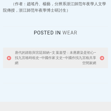
（作者：趙瑤丹、楊藝，分辨系浙江師范年夜學人文學
院傳授，浙江師范年夜學博士研討生）
POSTED IN
WEAR
P
唐代的踏歌與宮廷歸納–文
葉嘉瑩：未應磨染是初心–
找九宮格時租史–中國作家
文史–中國作找九宮格共享
o
網
空間家網
s
t
n
a
v
i