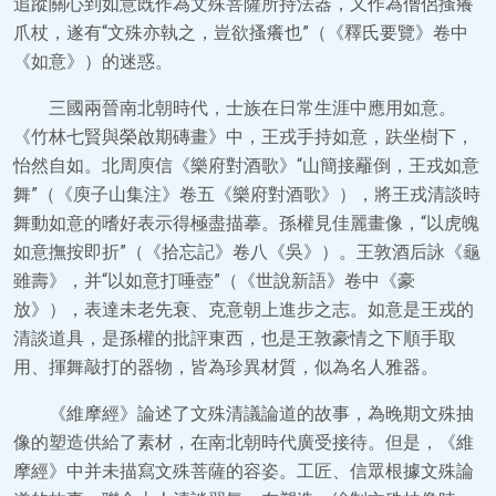
追蹤關心到如意既作為文殊菩薩所持法器，又作為僧侶搔癢
爪杖，遂有“文殊亦執之，豈欲搔癢也”（《釋氏要覽》卷中
《如意》）的迷惑。
三國兩晉南北朝時代，士族在日常生涯中應用如意。
《竹林七賢與榮啟期磚畫》中，王戎手持如意，趺坐樹下，
怡然自如。北周庾信《樂府對酒歌》“山簡接䍦倒，王戎如意
舞”（《庾子山集注》卷五《樂府對酒歌》），將王戎清談時
舞動如意的嗜好表示得極盡描摹。孫權見佳麗畫像，“以虎魄
如意撫按即折”（《拾忘記》卷八《吳》）。王敦酒后詠《龜
雖壽》，并“以如意打唾壺”（《世說新語》卷中《豪
放》），表達未老先衰、克意朝上進步之志。如意是王戎的
清談道具，是孫權的批評東西，也是王敦豪情之下順手取
用、揮舞敲打的器物，皆為珍異材質，似為名人雅器。
《維摩經》論述了文殊清議論道的故事，為晚期文殊抽
像的塑造供給了素材，在南北朝時代廣受接待。但是，《維
摩經》中并未描寫文殊菩薩的容姿。工匠、信眾根據文殊論