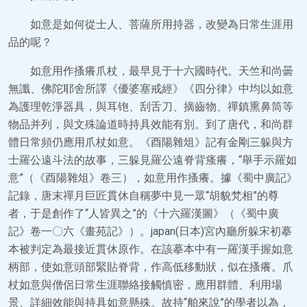
如意是如何從士人、菩薩所用持器，改變為日常生涯用
品的呢？
如意用作搔癢爪杖，最早見于十六國時代。天竺和尚曇
無讖、佛陀耶舍所譯《優婆塞戒經》《四分律》中均以如意
為護理乾淨器具，與耳铇、刮舌刀、摘齒物、禪鎮熏鼻筒等
物品并列，與文殊論道時持具效能有別。到了唐代，和尚群
體日常頻仍應用爪杖如意。《酉陽雜俎》記有金剛三躲與方
士羅公遠斗法的故事，三躲見羅公遠脊背瘙癢，“舉手示羅如
意”（《酉陽雜俎》卷三），如意用作搔癢。據《蜀中廣記》
記錄，唐末禪月巨匠貫休自稱夢中見一眾“胡貌梵相”的尊
者，于是創作了“人皆異之”的《十六羅漢圖》（《蜀中廣
記》卷一〇六《畫苑記》）。japan(日本)宮內廳所躲宋初摹
本被判定為最接近貫休原作。在該摹本中有一羅漢手握如意
柄部，使如意頭部緊貼脊背，作高低移動狀，似在搔癢。爪
杖如意與僧侶日常生涯聯絡接觸慎密，應用群體、利用場
景、詳細效能與持具如意懸殊。故持“舶來說”的學者以為，