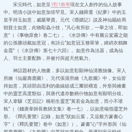
宋元時代，如意呈
1對1教學
現在文人創作的仙人故事
中。明清小說中如意加倍罕見。宋人錢舜選《紀夢》中的玉
皇手持玉如意，威嚴華貴。元代《瑯嬛記》談及神仙賜給周
朝貧士如意，此物彫蟲小技，“凡心有所欲，一舉之頃，即如
意”（《事物原會》卷二七）。《水滸傳》中有騰云駕霧之能
的公孫勝頭戴如意冠，有詩云“如意冠玉簪翠筆，絳綃衣鶴舞
金霞”（《水滸傳》第七十六回）。如意作為法器，成為仙
人、羽士主要配飾，并被付與超天然氣力。
神話題材的人物畫，多以如意彰顯神仙清雅抽像。宋人
所繪《仙巖壽鹿圖》、元代張渥所繪《九歌圖》中，女仙皆
持如意，其頭部由流利的曲線組成三瓣狀構造，外形與繪畫
中的靈芝高度類似，與唐代遺存數柄什物如意有顯明分歧。
宋人韋驤《芝后記》稱初生靈芝“黃若金為如意，而小不堪
執”（《錢唐韋師長教師文集》卷一七），以如意喻指靈芝外
形。《釋氏要覽》記錄，如意“狀如云葉，又這般方篆書心
字”（《釋氏要覽》卷中《如意》）。篆書“心”字外形與《仙
巖壽鹿圖》《九歌圖》中芝狀如意相合。最遲到宋元時代，