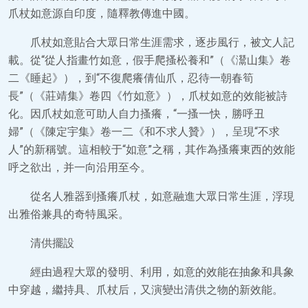
爪杖如意源自印度，隨釋教傳進中國。
爪杖如意貼合大眾日常生涯需求，逐步風行，被文人記
載。從“從人指畫竹如意，假手爬搔松養和”（《灊山集》卷
二《睡起》），到“不復爬癢倩仙爪，忍待一朝春筍
長”（《莊靖集》卷四《竹如意》），爪杖如意的效能被詩
化。因爪杖如意可助人自力搔癢，“一搔一快，勝呼丑
婦”（《陳定宇集》卷一二《和不求人贊》），呈現“不求
人”的新稱號。這相較于“如意”之稱，其作為搔癢東西的效能
呼之欲出，并一向沿用至今。
從名人雅器到搔癢爪杖，如意融進大眾日常生涯，浮現
出雅俗兼具的奇特風采。
清供擺設
經由過程大眾的發明、利用，如意的效能在抽象和具象
中穿越，繼持具、爪杖后，又演變出清供之物的新效能。