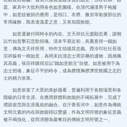
皿、家具中大批利用各色如意圖樣。在清代滿漢男子袍服
中，如意紋被頻仍應用，是領口、衣襟、腋劣等銜接部位的
常用緣飾，既表達溫柔之意，又有加固效能。
如意還被付與時令的內在。文天祥抗元盡顯忠勇，謝翱
以竹如意擊石悲歌招魂。清末平易近初，吳重憙得一鐵如
意，傳為文天祥所用，特作文頌揚其忠義。西泠印社社長張
宗祥躲有一柄如意，為明末抗清志士周宗彝的遺物，因感佩
其高義，張宗祥購得后以“鐵如意館主”自號。如意被用于為
志士招魂，象征不平的時令，成為襟懷胸襟濟世救國之志烈
士的精力依靠。
如意依靠了大眾的美妙愿看，普遍利用于各類場景和各
階級的日常生涯。在應用群體和效能的不竭拓展中，完成了
禮節規范與生涯風俗的融合。在汗青長河中，如意作為傳統
文明元素的內在與效能得以豐盛，作為文明符號的象征意義
被不竭強化，從而演變為最奪目的傳統文明符號之一。