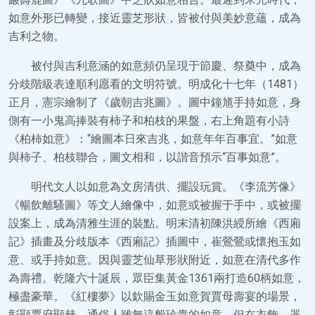
如意外形已轉變，接近靈芝形狀，皆被付與美妙意蘊，成為
吉利之物。
被付與吉利意涵的如意頻仍呈現于節慶、祭奠中，成為
分歧階級表達順利愿看的文明符號。明成化十七年（1481）
正月，憲宗繪制了《歲朝吉兆圖》。圖中鐘馗手持如意，身
側有一小鬼高捧裝有柿子和柏枝的果盤，右上角題有小詩
《柏柿如意》：“繪圖本日來吉兆，如意年年百事宜。”如意
與柿子、柏枝聯合，圖文相和，以諧音預示“百事如意”。
明代文人以如意為文房清供、擺設玩賞。《李流芳像》
《暢飲離騷圖》等文人繪像中，如意或被握于手中，或被擺
設案上，成為清雅生涯的裝點。明末清初陳洪綬所繪《西廂
記》插畫及分歧版本《西廂記》插圖中，崔鶯鶯或懷抱玉如
意、或手持如意。因與靈芝仙草形狀附近，如意在清代多作
為壽禮。乾隆六十誕辰，眾臣集黃金1361兩打造60柄如意，
極盡豪華。《紅樓夢》以欽賜金玉如意賀賈母壽宴的場景，
彰顯賈府顯赫。通俗人雖無這般珍貴的如意，但在衣飾、器