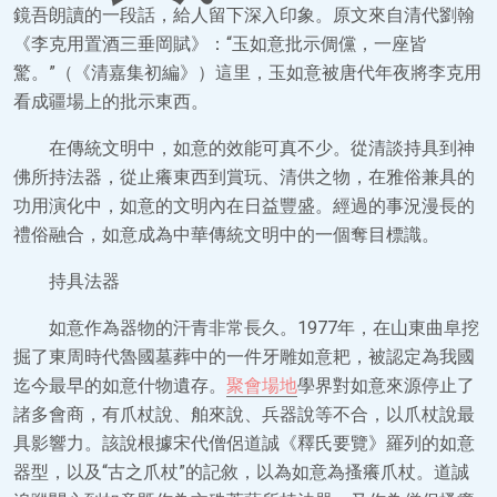
鏡吾朗讀的一段話，給人留下深入印象。原文來自清代劉翰
《李克用置酒三垂岡賦》：“玉如意批示倜儻，一座皆
驚。”（《清嘉集初編》）這里，玉如意被唐代年夜將李克用
看成疆場上的批示東西。
在傳統文明中，如意的效能可真不少。從清談持具到神
佛所持法器，從止癢東西到賞玩、清供之物，在雅俗兼具的
功用演化中，如意的文明內在日益豐盛。經過的事況漫長的
禮俗融合，如意成為中華傳統文明中的一個奪目標識。
持具法器
如意作為器物的汗青非常長久。1977年，在山東曲阜挖
掘了東周時代魯國墓葬中的一件牙雕如意耙，被認定為我國
迄今最早的如意什物遺存。
聚會場地
學界對如意來源停止了
諸多會商，有爪杖說、舶來說、兵器說等不合，以爪杖說最
具影響力。該說根據宋代僧侶道誠《釋氏要覽》羅列的如意
器型，以及“古之爪杖”的記敘，以為如意為搔癢爪杖。道誠