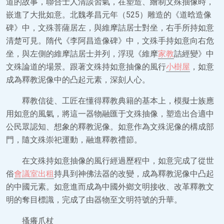
道的故事，聯合士人清談習氣，在塑造、繪制文殊抽像時，
嵌進了大批如意。北魏孝昌元年（525）雕造的《道晗造像
碑》中，文殊菩薩居左，與維摩詰居士對坐，右手所持如意
清楚可見。隋代《李阿昌造像碑》中，文殊手持如意向右危
坐，與左側的維摩詰居士并列，浮現《維摩
家教
詰經變》中
文殊論道的場景。跟著文殊持如意抽像的風行
小樹屋
，如意
成為釋教泥像中的凸起元素，深刻人心。
釋教信徒、工匠在懂得釋教典籍的基本上，模擬士族應
用如意的風氣，將這一器物融匯于文殊抽像，塑造出合適中
公民眾認知、想象的釋教泥像。如意作為文殊泥像的構成部
門，隨文殊崇祀運動，融進釋教禮節。
在文殊持如意抽像的風行經過歷程中，如意完成了從世
俗
會議室出租
持具到神佛法器的改變，成為釋教泥像中凸起
的中國元素。如意進而成為中國外鄉文明接收、改革釋教文
明的奪目標識，完成了由器物至文明符號的升華。
搔癢爪杖