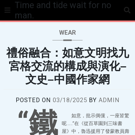
Time and tide wait for no
Skip
to
man.
content
WEAR
禮俗融合：如意文明找九
宮格交流的構成與演化–
文史–中國作家網
POSTED ON
03/18/2025
BY
ADMIN
“鐵
如意，批示倜儻，一座皆驚
呢……”在《從百草園到三味書
屋》中，魯迅援用了發蒙教員壽