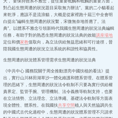
大，“要保持體系不雅念，捉住重要牴觸和牴觸的重要方面，
對凸起生態周遭的狀況題目采取無力辦法”。黨的二小貓看起
來乾淨，應該不是流浪貓，大概是從家裡跑十屆三中全會明
白提出“編輯生態周遭的狀況繫，宋微無奈地答應了。法
典”。以體系不雅念引領新時代我國生態周遭的狀況法典編輯
任務，有助于對的熟悉生態周遭的狀況法典的效能
講座場地
定位和價
家教
值取向，為立法供給無益思緒和可行途徑，晉
陞我國生態周遭的狀況立法系統的和諧性和協異性。
生態周遭的狀況體系管理需求生態周遭的狀況法典
《中共中心 國務院關于周全推動漂亮中國扶植的看法》提
出，實行山川林田湖草沙一體化維護和體系管理。在體系管
理的思緒下，生態周遭的狀況法令軌制不只要為實行供給權
責界定、監管手腕、管理機制、法令義務等軌制支持，也要
在立法情勢、立法理念、立法準繩、基礎法令軌制等方面表
現全體性、體系性。在我國扶
共享空間
植人與天然協調共生
的中國式古代化過程中，生態周遭的狀況體系管理不只請求