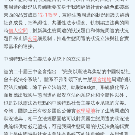
態周遭的狀況法典編輯要安身于我國經濟社會的綠色低碳高
東西的品質成長
1對1教學
，兼顧生態周遭的狀況維護與經濟
社會成長，把準繩性、共通性法令理念、軌制編進法典的同
時
個人空間
，對新興生態周遭的狀況題目和傳統周遭的狀況
題目停止詳
交流
細規制，推進生態周遭的狀況立法與社會實
際需求的連接。
中國特點社會主義法令系統下的立法實行
黨的二十屆三中全會指出，“完美以憲法為焦點的中國特點社
會主義法令系統”。體系不雅引領下的生態
聚會場地
周遭的狀
況法典編輯，除了在立法編製、軌制design、系統優化等方
面反應出我國生態周遭的狀況立法的系統化和全體性以外，
也是對以憲法為焦點的中國特點社會主義法令系統的完美。
今朝，國際上已有較多國度公佈實
教學場地
行了生態周遭的
狀況法典，相干立法經歷固然可以對我國生態周遭的狀況法
典編輯供給必定鑒戒，可是我國生態周遭的狀況法典編輯實
質上是中國特點社會主義法令系統下的法典編輯，在思惟引