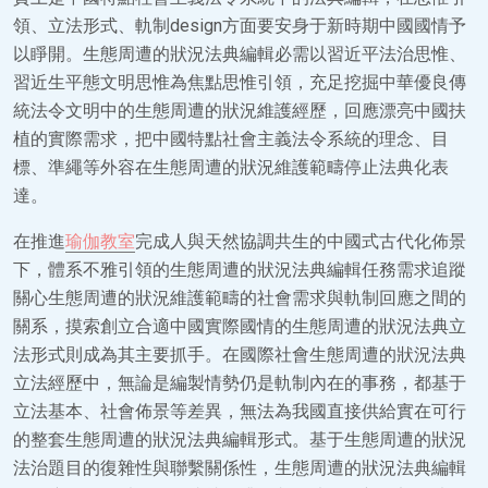
領、立法形式、軌制design方面要安身于新時期中國國情予
以睜開。生態周遭的狀況法典編輯必需以習近平法治思惟、
習近生平態文明思惟為焦點思惟引領，充足挖掘中華優良傳
統法令文明中的生態周遭的狀況維護經歷，回應漂亮中國扶
植的實際需求，把中國特點社會主義法令系統的理念、目
標、準繩等外容在生態周遭的狀況維護範疇停止法典化表
達。
在推進
瑜伽教室
完成人與天然協調共生的中國式古代化佈景
下，體系不雅引領的生態周遭的狀況法典編輯任務需求追蹤
關心生態周遭的狀況維護範疇的社會需求與軌制回應之間的
關系，摸索創立合適中國實際國情的生態周遭的狀況法典立
法形式則成為其主要抓手。在國際社會生態周遭的狀況法典
立法經歷中，無論是編製情勢仍是軌制內在的事務，都基于
立法基本、社會佈景等差異，無法為我國直接供給實在可行
的整套生態周遭的狀況法典編輯形式。基于生態周遭的狀況
法治題目的復雜性與聯繫關係性，生態周遭的狀況法典編輯