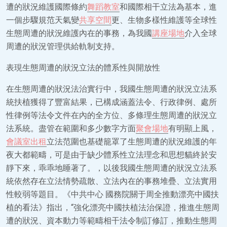
遭的狀況維護國際條約
舞蹈教室
和國際相干立法為基本，進
一個步驟規范天氣變
共享空間
更、生物多樣性維護等全球性
生態周遭的狀況維護內在的事務，為我國
講座場地
介入全球
周遭的狀況管理供給軌制支持。
表現生態周遭的狀況立法的體系性與開放性
在生態周遭的狀況法治實行中，我國生態周遭的狀況立法系
統扶植獲得了豐富結果，已構成涵蓋法令、行政律例、處所
性律例等法令文件在內的全方位、多條理生態周遭的狀況立
法系統。盡管在範圍和多少數字方面
聚會場地
有明顯上風，
會議室出租
立法范圍也基礎籠罩了生態周遭的狀況維護的年
夜大都範疇，可是由于缺少體系性立法理念和思想貓終於安
靜下來，乖乖地睡著了。，以後我國生態周遭的狀況立法系
統依然存在立法情勢疏散、立法內在的事務堆疊、立法實用
性較弱等題目。《中共中心 國務院關于周全推動漂亮中國扶
植的看法》指出，“強化漂亮中國扶植法治保證，推進生態周
遭的狀況、資本動力等範疇相干法令制訂修訂，推動生態周