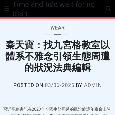
Time and tide wait for no
Skip
to
man.
content
WEAR
秦天寶：找九宮格教室以
體系不雅念引領生態周遭
的狀況法典編輯
POSTED ON
03/06/2025
BY
ADMIN
習近平總書記在2023年全國生態周遭的狀況維護年夜會上誇