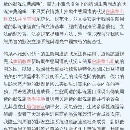
遭的狀況法典編輯”。體系不雅念引領下的我國生態周遭的狀
況法典編輯，不只要在情勢上推動生態周遭的狀況
會議室出
租
立法
共享空間
系統化、規范化，並且要安身于我國生態周
遭的狀況維護實行和立法基本，經由過程法管理念優化、立
法編製設置、法令規范提煉等方法，進一個步驟晉陞我國生
態周遭的狀況立法系統與漂亮中國扶植的契合性。
體系不雅念引領下的生態周遭的狀況法典編輯，還應該重視
完成
舞蹈教室
新時期生態周遭的狀況立法系
會議室出租
統的
開放性。以後，我國社會重要牴觸曾經轉化為國民日益增加
的美妙生涯需求和不服衡不充足的成長之間的牴觸，傑出的
生態天然周遭的狀況是國民美妙生涯需求的主要內在的事
務。跟著經濟社會成長，生態周遭的狀況題目浮現出傳統周
遭的狀況題
教學場地
目與新興周遭的狀況題目并行的景象，
尤其是在生
瑜伽教室
物平安、天氣變更、生物多樣性維護等
範疇，影響了大眾的生涯東西的品質和經濟社會成長次序。
我國生態周遭的狀況立法系統也應該適應社會成長，對以後
各類生態周遭的狀況題目的立法需求作出實時回應。我國生