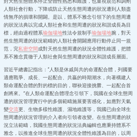
對天然生態體系停止全體性熟悉和維護，也重視規范和調劑
人類社會行動，下降或防止天然生態周遭的狀況遭到人類盡
情無序的損壞和開闢。是以，體系不雅念引領下的生態周遭
的狀況法典以完成人類社會和生態周遭的狀況和諧成長為目
標，經由過程體系
瑜伽場地
性法令規制手
瑜伽場地
腕，對天
然生態周遭的狀況範疇的人類社會開闢應用行動停止同一規
范，完
私密空間
成對天然生態周遭的狀況全體性維護，把體
系不雅念貫徹于人類社會與生態周遭的狀況和諧成長層面。
習近平總書記指出：“人類是休戚與共的命運配合體，列國要
適應戰爭、成長、一起配合、共贏的時期潮水，向著構建人
類命運配合體的對的標的目的，聯袂迎接挑釁、一起配合首
創將來。”在人類命運配合體理念引領下，我國在全球生態周
遭的狀況管理實行中的多個範疇施展要害感化，如應對天氣
變
交流
更、生物多樣性維護、濕地維護等，我國已由全球生
態周遭的狀況管理的介入者向引領者改變。在生態周遭的狀
況立法範疇，我國生態周遭的狀況法典編輯也應秉持體系不
雅念，以推進全球生態周遭的狀況全體性維護為目的，以周