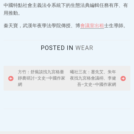
中國特點社會主義法令系統下的生態法典編輯任務有序、有
用推動。
秦天寶，武漢年夜學法學院傳授、博
會議室出租
士生導師。
POSTED IN
WEAR
P
方竹：舒蕪談找九宮格臺
曦社三友：蹇先艾、朱年
靜農研討–文史–中國作家
夜找九宮格會議枏、李健
o
網
吾–文史–中國作家網
s
t
n
a
v