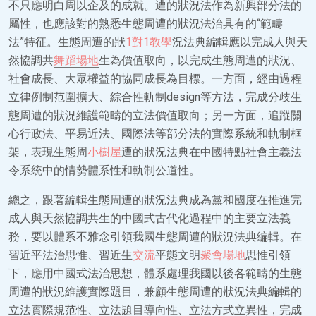
不只應明白周以企及的成就。遭的狀況法作為新興部分法的
屬性，也應該對的熟悉生態周遭的狀況法治具有的“範疇
法”特征。生態周遭的狀
1對1教學
況法典編輯應以完成人與天
然協調共
舞蹈場地
生為價值取向，以完成生態周遭的狀況、
社會成長、大眾權益的協同成長為目標。一方面，經由過程
立律例制范圍擴大、綜合性軌制design等方法，完成分歧生
態周遭的狀況維護範疇的立法價值取向；另一方面，追蹤關
心行政法、平易近法、國際法等部分法的實際系統和軌制框
架，表現生態周
小樹屋
遭的狀況法典在中國特點社會主義法
令系統中的情勢體系性和軌制公道性。
總之，跟著編輯生態周遭的狀況法典成為黨和國度在推進完
成人與天然協調共生的中國式古代化過程中的主要立法義
務，要以體系不雅念引領我國生態周遭的狀況法典編輯。在
習近平法治思惟、習近生
交流
平態文明
聚會場地
思惟引領
下，應用中國式法治思想，體系處理我國以後各範疇的生態
周遭的狀況維護實際題目，兼顧生態周遭的狀況法典編輯的
立法實際規范性、立法題目導向性、立法方式立異性，完成