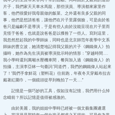
片子，我們家天天車水馬龍，那些演員、導演都來家里作
客，他們很愛好我母親做的飯菜。之外還有良多父親的同
事，他們是想請爸爸，讓他們在片子里露個臉，可是由於爸
爸只是編劇不是導演，于是有些人由於沒能呈現在片子里而
見怪于爸爸，也就是說爸爸是以獲咎了一些人。寫到這里，
我忽然想起我的中學師妹，同時也是北京師范年夜學中文系
師妹的曹立波，她清楚地記得我父親的片子《鋼鐵偉人》拍
攝時，她作為先生演員被導演批示時的情形：“穿越時間……
我小學時還到萬噸水壓機車間，餐與加入過《鋼鐵偉人》的
拍攝，主演李亞林一句臺詞:‘同道們，我們的鋼鐵偉人站起來
了！’我們手拿鮮花（塑料花）往前跑，年夜冬天穿戴布拉吉
戴著紅圍巾，一個鏡頭從早到晚拍了一天……”
記憶是一個巧妙的工具，假如沒有記憶，我們用什么悼
念疇前？所以記憶是值得被感激的。
由於美麗，我的姐姐中學時已經被一個文藝集團遴選
上。當演員是那時每一個女孩子都求之不得的，可是作為常