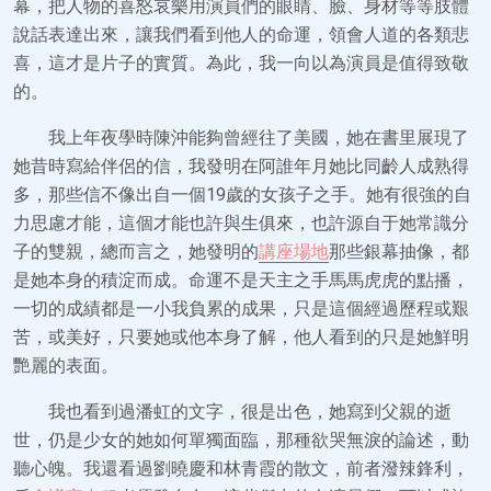
幕，把人物的喜怒哀樂用演員們的眼睛、臉、身材等等肢體
說話表達出來，讓我們看到他人的命運，領會人道的各類悲
喜，這才是片子的實質。為此，我一向以為演員是值得致敬
的。
我上年夜學時陳沖能夠曾經往了美國，她在書里展現了
她昔時寫給伴侶的信，我發明在阿誰年月她比同齡人成熟得
多，那些信不像出自一個19歲的女孩子之手。她有很強的自
力思慮才能，這個才能也許與生俱來，也許源自于她常識分
子的雙親，總而言之，她發明的
講座場地
那些銀幕抽像，都
是她本身的積淀而成。命運不是天主之手馬馬虎虎的點播，
一切的成績都是一小我負累的成果，只是這個經過歷程或艱
苦，或美好，只要她或他本身了解，他人看到的只是她鮮明
艷麗的表面。
我也看到過潘虹的文字，很是出色，她寫到父親的逝
世，仍是少女的她如何單獨面臨，那種欲哭無淚的論述，動
聽心魄。我還看過劉曉慶和林青霞的散文，前者潑辣鋒利，