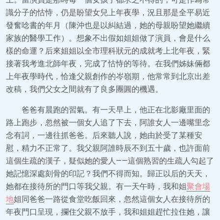
識分子的怙恃，仍是盼望女兒上年夜學，況且那是全平易近
發奮唸書的年月（陳沖也是以糾結過，她的母親盼望她繼續
家族的醫學工作）。想象不出假如姐姐做了演員，會是什么
樣的命運？后來姐姐以全市理科狀元的成就考上北年夜，緊
接著我考進北師年夜，完成了怙恃的等待。在我們姊妹倆都
上年夜學時代，恰逢父親創作的岑嶺期，他常常到北京出差
改稿，我們父女之間就有了良多團圓的機遇。
爸爸有晨跑的習氣。有一天早上，他正在北影廠里面的
路上跑步，忽然被一個女人追了下去，阿誰女人一邊嘴里念
念有詞，一邊往抓爸爸。后來聽人說，她由於受了某種安
慰，精力不正常了。我父親阿誰時辰不到五十歲，也許面前
這個生疏的漢子，疑似她的愛人——這個熟習的生疏人勾起了
她記憶深處刻骨的印記？我們不得而知。歸正以后的天天，
她都在接待所的門口等我父親。有一天午時，我和姐
聚會場
地
姐同爸爸一路從食堂吃飯回來，忽然這個女人在接待所的
年夜門口呈現，攔住父親不放手，我和姐姐趕忙拉住她，讓