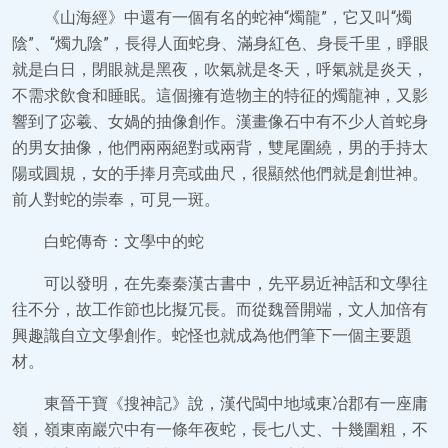
《山海經》中還有一個有名的蛇神“燭龍”，它又叫“燭
陰”、“燭九陰”，長得人面蛇身、滿身紅色、身長千里，睜眼
就是白日，閉眼就是黑夜，吹氣就是冬天，呼氣就是炎天，
不需求飲食和睡眠。這個擁有造物主的特征的燭龍神，又影
響到了宓羲、女媧的抽像創作。漢畫像石中有不少人首蛇身
的男女抽像，他們兩兩絕對或兩背，雙尾圍繞，男的手持太
陽或圓規，女的手捧月亮或曲尺，很顯然他們就是創世神。
前人對蛇的崇奉，可見一斑。
白蛇傳奇：文學中的蛇
可以發明，在先秦秦漢古書中，先平易近神話和文學往
往不分，故工作節也比擬冗長。而從魏晉開端，文人加倍有
興趣識自立文學創作。蛇怪也就成為他們筆下一個主要題
材。
東晉干寶《搜神記》說，漢代閩中地域東冶郡有一座庸
嶺，嶺東南巖穴中有一條年夜蛇，長七八丈、十幾圍粗，不