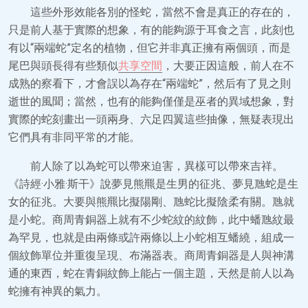
這些外形效能各別的怪蛇，當然不會是真正的存在的，
只是前人基于實際的想象，有的能夠源于耳食之言，此刻也
有以“兩端蛇”定名的植物，但它并非真正擁有兩個頭，而是
尾巴與頭長得有些類似
共享空間
，大要正因這般，前人在不
成熟的察看下，才會誤以為存在“兩端蛇”，然后有了見之則
逝世的風聞；當然，也有的能夠僅僅是巫者的異域想象，對
實際的蛇刻畫出一頭兩身、六足四翼這些抽像，無疑表現出
它們具有非同平常的才能。
前人除了以為蛇可以帶來迫害，異樣可以帶來吉祥。
《詩經·小雅·斯干》說夢見熊羆是生男的征兆、夢見虺蛇是生
女的征兆。大要與熊羆比擬陽剛、虺蛇比擬陰柔有關。虺就
是小蛇。商周青銅器上就有不少蛇紋的紋飾，此中蟠虺紋最
為罕見，也就是由兩條或許兩條以上小蛇相互蟠繞，組成一
個紋飾單位并重復呈現、布滿器表。商周青銅器是人與神溝
通的東西，蛇在青銅紋飾上能占一個主題，天然是前人以為
蛇擁有神異的氣力。