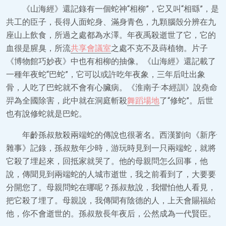
《山海經》還記錄有一個蛇神“相柳”，它又叫“相繇”，是
共工的臣子，長得人面蛇身、滿身青色，九顆腦殼分辨在九
座山上飲食，所過之處都為水澤。年夜禹殺逝世了它，它的
血很是腥臭，所流
共享會議室
之處不克不及蒔植物。片子
《博物館巧妙夜》中也有相柳的抽像。《山海經》還記載了
一種年夜蛇“巴蛇”，它可以或許吃年夜象，三年后吐出象
骨，人吃了巴蛇就不會有心臟病。《淮南子·本經訓》說堯命
羿為全國除害，此中就在洞庭斬殺
舞蹈場地
了“修蛇”。后世
也有說修蛇就是巴蛇。
年齡孫叔敖殺兩端蛇的傳說也很著名。西漢劉向《新序·
雜事》記錄，孫叔敖年少時，游玩時見到一只兩端蛇，就將
它殺了埋起來，回抵家就哭了。他的母親問怎么回事，他
說，傳聞見到兩端蛇的人城市逝世，我之前看到了，大要要
分開您了。母親問蛇在哪呢？孫叔敖說，我懼怕他人看見，
把它殺了埋了。母親說，我傳聞有陰德的人，上天會賜福給
他，你不會逝世的。孫叔敖長年夜后，公然成為一代賢臣。