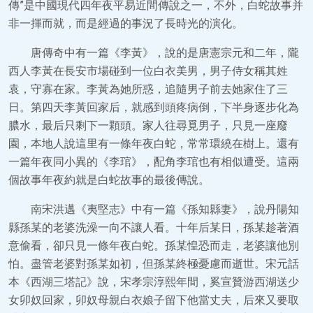
傳”是中國現代四年夜平易近間傳說之一，不外，白蛇故事并
非一揮而就，而是經過的事況了長時光的演化。
唐傳奇中有一篇《李黃》，說的是唐憲宗元和二年，隴
西人李黃在長安市場碰到一位白衣美男，男子侍女稱其姓
袁，守寡在家。李黃為她所惑，追隨男子前去她家住了三
日。第四天李黃回家后，就感到頭疼病倒，下半身逐步化為
膿水，最后只剩下一顆頭。家人往尋覓男子，只見一座廢
園，本地人說這里有一條年夜白蛇，常常環繞在樹上。還有
一篇年夜同小異的《李琯》，配角李琯也有相似遭受。這兩
個故事年夜約就是白蛇故事的最後傳說。
南宋洪邁《夷堅志》中有一篇《孫知縣妻》，說丹陽知
縣孫某的老婆洗澡一向不讓人看。十年后某日，孫某趁著酒
意偷看，卻只見一條年夜白蛇。孫某惶恐而走，老婆讓他別
怕。盡管老婆對孫某如初，但孫某終極憂慮而逝世。宋元話
本《西湖三塔記》說，宋孝宗淳熙年間，奚宣贊游西湖送少
女卯奴回家，卯奴母親白衣娘子留下他當丈夫，后來又要取