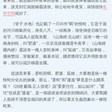
著朱冠，厭惡聽到年夜車的聲響，聽到就會捧著腦殼豎立起
來，誰見到它就能稱霸諸侯。桓公哈哈年夜笑，病情很快
私
密空間
就好了。
《管子·水地》也記載了一只叫作“蟡”的怪蛇，它是干涸
的河川精氣所化，身長八尺、一頭兩身，借使倘使召喚它的
名字，可認為人捉取魚鱉。《山海經·北山經》說有一種一頭
兩身的蛇，叫“肥遺”，一旦呈現就會國度年夜旱；《山海經·
國內經》還說有一種人首蛇身神，叫“延維”，它長如車轅，
擺佈雙頭，穿戴紫衣、戴著赤冠，國君獲得它后并用飲食供
奉，就可以或許稱霸全國。
從讀音來看，委蛇與蟡、肥遺、延維，大要都是統一種
怪蛇分化出的抽像。那么，“委蛇”和“逶迤”畢竟是什么關系
呢？《詩經·鄘風·正人偕老》說“委委佗佗，如山如河”，“委
佗”也就是“逶迤”，是一個描述途徑波折的聯綿詞。大要戰國
人曾經不清楚這個詞的來源了，所以看文生義想象出一條怪
蛇來。