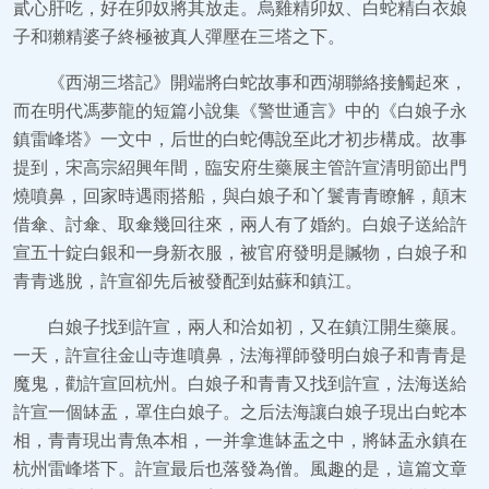
貳心肝吃，好在卯奴將其放走。烏雞精卯奴、白蛇精白衣娘
子和獺精婆子終極被真人彈壓在三塔之下。
《西湖三塔記》開端將白蛇故事和西湖聯絡接觸起來，
而在明代馮夢龍的短篇小說集《警世通言》中的《白娘子永
鎮雷峰塔》一文中，后世的白蛇傳說至此才初步構成。故事
提到，宋高宗紹興年間，臨安府生藥展主管許宣清明節出門
燒噴鼻，回家時遇雨搭船，與白娘子和丫鬟青青瞭解，顛末
借傘、討傘、取傘幾回往來，兩人有了婚約。白娘子送給許
宣五十錠白銀和一身新衣服，被官府發明是贓物，白娘子和
青青逃脫，許宣卻先后被發配到姑蘇和鎮江。
白娘子找到許宣，兩人和洽如初，又在鎮江開生藥展。
一天，許宣往金山寺進噴鼻，法海禪師發明白娘子和青青是
魔鬼，勸許宣回杭州。白娘子和青青又找到許宣，法海送給
許宣一個缽盂，罩住白娘子。之后法海讓白娘子現出白蛇本
相，青青現出青魚本相，一并拿進缽盂之中，將缽盂永鎮在
杭州雷峰塔下。許宣最后也落發為僧。風趣的是，這篇文章