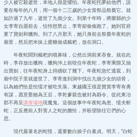
少人被它殺逝世，本地人很是懼怕。年夜蛇托夢給他們，說
要在每年的八月，用一個十二三歲的少女當祭品祭奠它。就
如許過了九年，逝世了九個少女。到第十年時，將樂縣的少
女李寄自愿前去，怙恃想禁止，李寄卻偷偷跑了。她到官府
要了寶劍和獵狗。到了八月那天，她只身前去祭奠年夜蛇的
廟里，然后把米抹上蜜糖做成糍粑，放在洞口。
年夜蛇聞到糍粑的噴鼻味，公然出洞前來吞食。就在此
時，李存放出獵狗，獵狗沖上前咬住年夜蛇，李寄乘隙又抽
出寶劍，往年夜蛇身上持續砍了幾下。年夜蛇急忙逃竄，到
廟中院子里就逝世了。李寄進到洞中找出九個少女的頭骨，
以為她們恰是怯懦才被吃失落。東越國王很是贊賞李寄有勇
有謀，愿意娶她為王后，李乾爹親也被封為縣令。從此東冶
郡不再呈
講座場地
現魔鬼。這個故事中年夜蛇為患、懦夫斬
蛇，正反應前人對害人之蛇的膽怯，并盼望除往它們的心
思。
現代最著名的蛇怪，還要數白娘子白素貞。明天，“白蛇