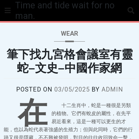
Time and tide wait for no
Skip
to
man.
content
WEAR
筆下找九宮格會議室有靈
蛇–文史–中國作家網
POSTED ON
03/05/2025
BY
ADMIN
在
十二生肖中，蛇是一種很是另類
的植物。它們有蛻皮的屬性，在先平
易近看來，這是一種可以更生的才
能，也以為蛇代表著強盛的生殖力；但與此同時，它們的行
跡又很是隱藏，不不難被發明，對目的往往收回致命一擊，