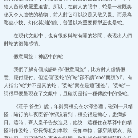
給人畜形成嚴重迫害。所以，在前人的眼中，蛇是一種既奧
秘又令人膽怯的植物，前人對它可以說是又敬又畏。而最為
彫蟲小技、幻化莫測的龍，普通以為重要原型正也是蛇。
在現代文獻中，也有很多與蛇有關的妙聞，表現出人們
對蛇的復雜感情。
假意周旋：神話中的蛇
我們了解有個成語叫作“假意周旋”，比方對人虛情假
意、應付應付。但這個“委蛇”的“蛇”卻不讀“shé”而讀“yí”。有
人指出“蛇”并不是真的蛇，“委蛇”實在是通“逶迤”。“委蛇”一
詞很早便呈現在了文獻中，且確切是指一種傳說中的怪蛇。
《莊子·答生》說，年齡齊桓公在水澤游獵，碰到一只精
怪，隨行的年夜臣管仲卻沒看到，桓公很是擔心，患病多
日。這時，齊人皇子告敖進見，他說，這種住在草莽中的精
怪叫作委蛇，它長得粗如車轂、長如車轅，卻穿戴紫衣、戴