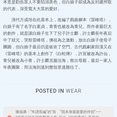
本意是勸告眾人不要陷溺美色，但白娘子卻成為反封建搾取
的代表，深受寬大大眾的愛好。
清代方成培在此基本上，改編了戲曲腳本《雷峰塔》，
白娘子有了名字白素貞，青青也被改為青兒。而作者最巨大
的創作，就是讓白娘子生下了兒子許士麟，許士麟長年夜后
中了狀元，哭祭雷峰塔，佛祖為之激動，放出白娘子使母子
團圓，但白娘子最后仍是皈依了空門。古代戲劇家田漢又在
《雷峰塔》的基本上創作了《白蛇傳》，許宣被改為許仙，
青兒被改為小青，許士麟克服法海，救出母親，最后一家人
年夜團聚，而法海則逃到蟹殼里逃難往了。
POSTED IN
WEAR
P
陳福康：“年譜長編”的“長
“我本身最親愛的伴侶”——