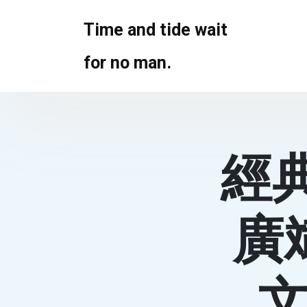
Skip
to
Time and tide wait
content
for no man.
經
廣
文