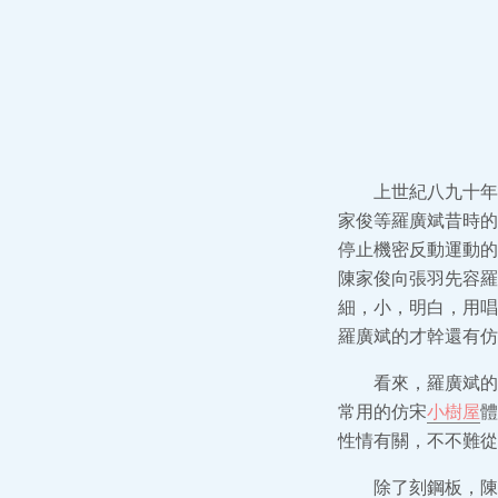
上世紀八九十年
家俊等羅廣斌昔時的
停止機密反動運動的
陳家俊向張羽先容羅
細，小，明白，用唱
羅廣斌的才幹還有仿
看來，羅廣斌的
常用的仿宋
小樹屋
體
性情有關，不不難從
除了刻鋼板，陳