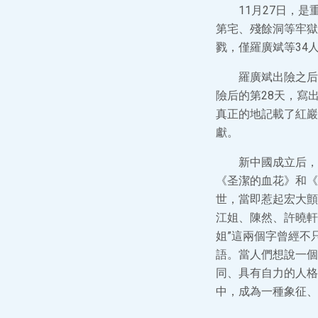
11月27日，是
第宅、殘餘洞等牢獄
戮，僅羅廣斌等34
羅廣斌出險之后
險后的第28天，寫
真正的地記載了紅巖
獻。
新中國成立后，
《圣潔的血花》和《
世，當即惹起宏大顫
江姐、陳然、許曉軒
姐”這兩個字曾經不
語。當人們想說一個
同、具有自力的人格
中，成為一種象征、