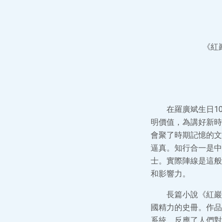
《紅
在羅廣斌生日1
明價值，為講好新時
會聚了時期記憶的文
逼真。知行合一是中
士。實際陣線是這般
和影響力。
長篇小說《紅巖
國精力的史冊。作品
系統，反應了人們對