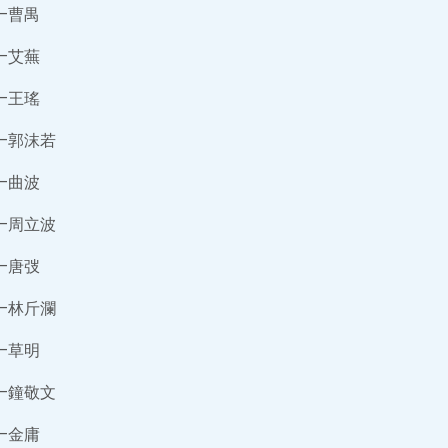
—曹禺
—艾蕪
—王瑤
—郭沫若
—曲波
—周立波
—唐弢
—林斤瀾
—草明
—鐘敬文
—金庸