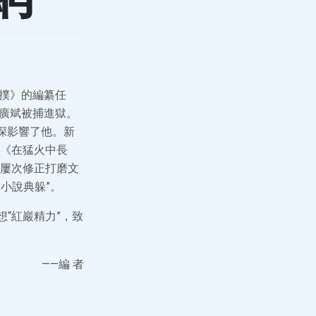
反撲》的編纂任
羅廣斌被捕進獄。
深影響了他。新
《在猛火中長
屢次修正打磨文
篇小說典躲”。
“紅巖精力”，致
——編 者