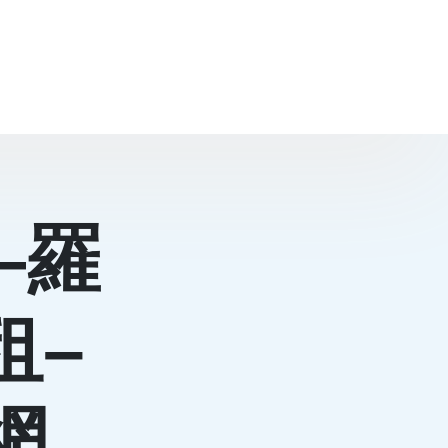
—羅
租–
網