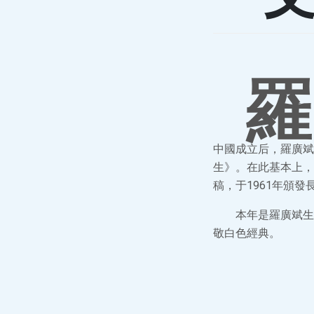
羅
中國成立后，羅廣斌
生》。在此基本上，
稿，于1961年頒發
本年是羅廣斌生
敬白色經典。