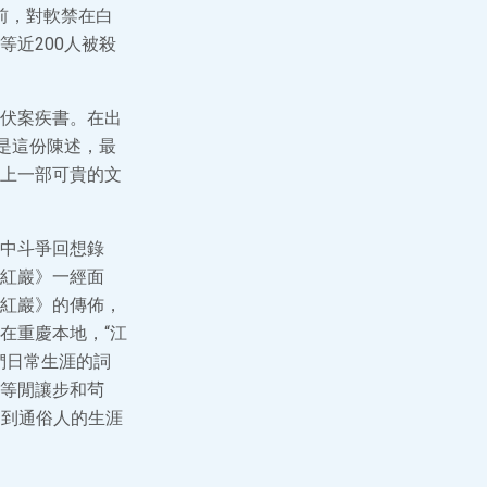
跑前，對軟禁在白
近200人被殺
伏案疾書。在出
是這份陳述，最
上一部可貴的文
中斗爭回想錄
紅巖》一經面
紅巖》的傳佈，
在重慶本地，“江
們日常生涯的詞
等閒讓步和茍
刻到通俗人的生涯