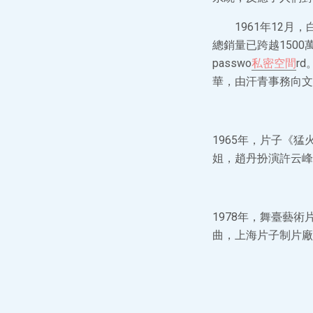
1961年12
總銷量已跨越150
passwo
私密空間
r
華，由汗青事務向文
1965年，片子《
姐，趙丹扮演許云峰
1978年，舞臺藝
曲，上海片子制片廠