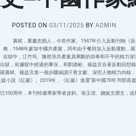
POSTED ON
03/11/2025
BY
ADMIN
廣斌，重慶忠縣人，今世作家。1947年介入反動刊物《
務，1948年參加中國共產黨，同年由于餐與加入反動運動，
在獄中，江竹筠、陳然等共產黨員果斷的崇奉和不平的精力深
出獄，依據獄中經過的事況，和劉德彬、楊益言合著反動回想錄
羅廣斌、楊益言進一個步驟細讀汗青文獻、深挖人物精力內核，
長篇小說《紅巖》。2019年，《紅巖》進選“新中國70年70部長
日100周年，本刊特邀專家學者皮鈞、張玉清、錢振文撰文，追想