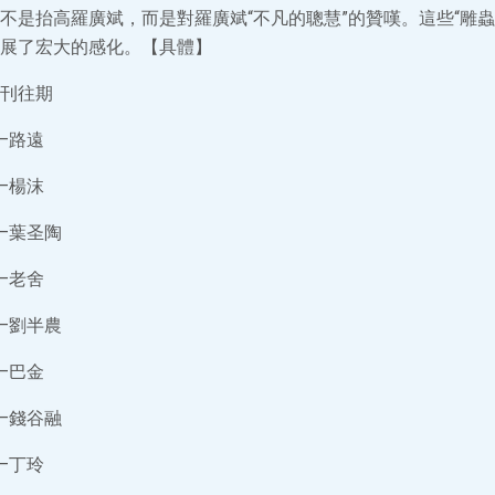
不是抬高羅廣斌，而是對羅廣斌“不凡的聰慧”的贊嘆。這些“雕蟲
展了宏大的感化。【具體】
刊往期
—路遠
—楊沫
—葉圣陶
—老舍
—劉半農
—巴金
—錢谷融
—丁玲