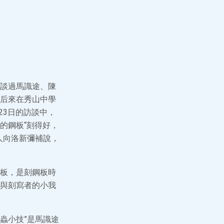
談過馬識途、陳
后來在秀山中學
23日的訪談中，
的鋼板“刻得好，
人向洛新彌補說，
板，是刻鋼板時
與刻寫者的小我
蟲小技”是馬識途