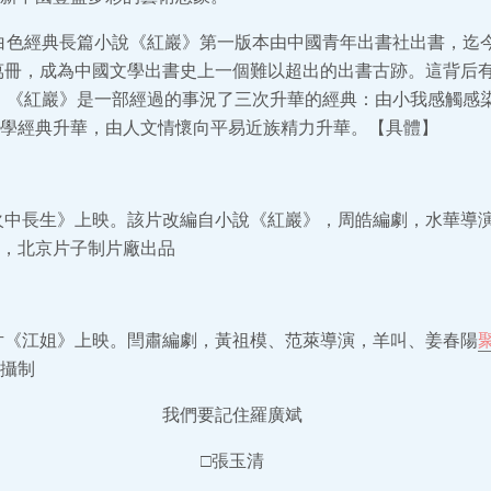
月，白色經典長篇小說《紅巖》第一版本由中國青年出書社出書，迄
0萬冊，成為中國文學出書史上一個難以超出的出書古跡。這背后
d。《紅巖》是一部經過的事況了三次升華的經典：由小我感觸感
學經典升華，由人文情懷向平易近族精力升華。【具體】
猛火中長生》上映。該片改編自小說《紅巖》，周皓編劇，水華導
，北京片子制片廠出品
術片《江姐》上映。閆肅編劇，黃祖模、范萊導演，羊叫、姜春陽
攝制
我們要記住羅廣斌
□張玉清