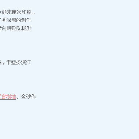
今顛末屢次印刷，
有著深層的創作
染向時期記憶升
演，于藍扮演江
聚會場地
、金砂作