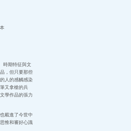
本
、時期特征與文
品，但只要那些
的人的感觸感染
筆又拿槍的兵
文學作品的張力
也載進了今世中
思惟和審好心識