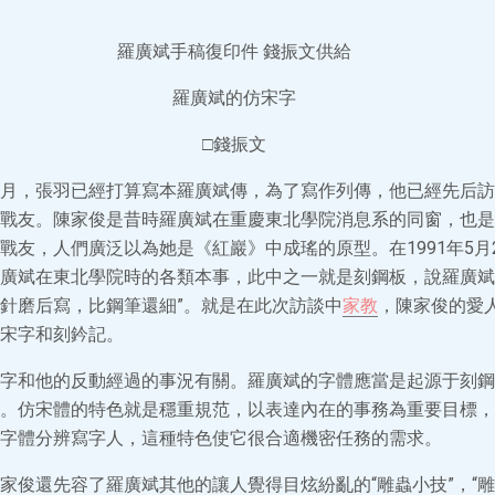
羅廣斌手稿復印件 錢振文供給
羅廣斌的仿宋字
□錢振文
月，張羽已經打算寫本羅廣斌傳，為了寫作列傳，他已經先后訪
戰友。陳家俊是昔時羅廣斌在重慶東北學院消息系的同窗，也是
戰友，人們廣泛以為她是《紅巖》中成瑤的原型。在1991年5月
廣斌在東北學院時的各類本事，此中之一就是刻鋼板，說羅廣斌
針磨后寫，比鋼筆還細”。就是在此次訪談中
家教
，陳家俊的愛
宋字和刻鈐記。
字和他的反動經過的事況有關。羅廣斌的字體應當是起源于刻鋼
。仿宋體的特色就是穩重規范，以表達內在的事務為重要目標，
字體分辨寫字人，這種特色使它很合適機密任務的需求。
家俊還先容了羅廣斌其他的讓人覺得目炫紛亂的“雕蟲小技”，“雕