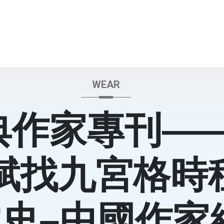
WEAR
典作家專刊—
斌找九宮格時
史–中國作家