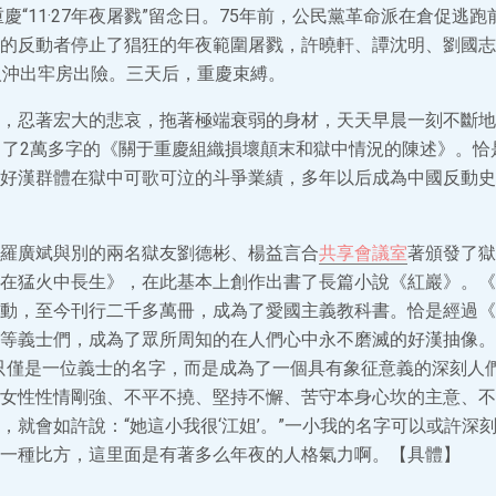
重慶“11·27年夜屠戮”留念日。75年前，公民黨革命派在倉促逃
的反動者停止了猖狂的年夜範圍屠戮，許曉軒、譚沈明、劉國志等
人沖出牢房出險。三天后，重慶束縛。
，忍著宏大的悲哀，拖著極端衰弱的身材，天天早晨一刻不斷地
出了2萬多字的《關于重慶組織損壞顛末和獄中情況的陳述》。恰
好漢群體在獄中可歌可泣的斗爭業績，多年以后成為中國反動史
羅廣斌與別的兩名獄友劉德彬、楊益言合
共享會議室
著頒發了獄
在猛火中長生》，在此基本上創作出書了長篇小說《紅巖》。《
動，至今刊行二千多萬冊，成為了愛國主義教科書。恰是經過《
等義士們，成為了眾所周知的在人們心中永不磨滅的好漢抽像。
只僅是一位義士的名字，而是成為了一個具有象征意義的深刻人
女性性情剛強、不平不撓、堅持不懈、苦守本身心坎的主意、不
，就會如許說：“她這小我很‘江姐’。”一小我的名字可以或許深
一種比方，這里面是有著多么年夜的人格氣力啊。【具體】