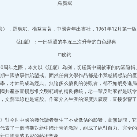
羅廣斌
巖》，羅廣斌、楊益言著，中國青年出書社，1961年12月第一版
《紅巖》：一部經過的事況三次升華的白色經典
□皮鈞
00周年之際，本文以《紅巖》為例，切磋新中國敘事的內涵邏輯
期中國故事供給鑒戒。固然任何文學作品都是小我感觸感染的產
學，才幹夠成為經典。無論多么優良的傍觀者，都不如躬身進局
國共產黨宣揚思惟文明範疇的精良傳統，老一輩反動家都是既拿
，文藝陣線也是這般。作家介入生涯的深度與廣度，直接影響了
》對今世中國的幾代讀者發生了不成低估的影響，毫無疑問，它
代表了一個時期對新中國汗青的敘說，組成了絕對自力、完全的
新中國豐盛多彩的藝術想象。