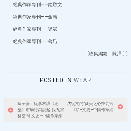
經典作家專刊——鐘敬文
經典作家專刊——金庸
經典作家專刊——梁斌
經典作家專刊——魯迅
[收集編纂：陳澤宇]
POSTED IN
WEAR
P
陳子善：從李林譯《絕
沈從文的“愛美之心找九宮
壁》市場行銷說起-找九宮
格”–文史–中國作家網
o
格空間-文史–中國作家網
s