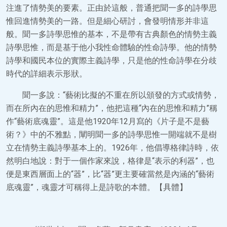
注進了情勢美的要素。正由於這般，普通把聞一多的詩學思
惟回進情勢美的一路。但是細心研討，會發明情形并非這
般。聞一多詩學思惟的基本，不是帶有古典顏色的情勢主義
詩學思惟，而是基于他小我性命體驗的性命詩學。他的情勢
詩學和國民本位的實際主義詩學，只是他的性命詩學在分歧
時代的詳細表示形狀。
聞一多說：“藝術比擬的不重在所以頒發的方式或情勢，
而在所內在的思惟和精力”，他把這種“內在的思惟和精力”稱
作“藝術底魂靈”。這是他1920年12月寫的《片子是不是藝
術？》中的不雅點，闡明聞一多的詩學思惟一開端就不是樹
立在情勢主義詩學基本上的。1926年，他倡導格律詩時，依
然明白地說：對于一個作家來說，格律是“表示的利器”，也
便是東西層面上的“器”，比“器”更主要確當然是內涵的“藝術
底魂靈”，魂靈才可稱得上是詩歌的本體。【具體】