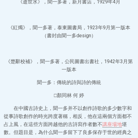
《逝世水》，聞一多著，新月書店，1929年4月
《紅燭》，聞一多著，泰東圖書局，1923年9月第一版本
（書封由聞一多design）
《楚辭校補》，聞一多著，公民圖書出書社，1942年3月第
一版本
聞一多：傳統的詩與詩的傳統
□顏同林 何 婷
在中國古詩史上，聞一多并不以創作詩歌的多少數字和
從事詩歌創作的時光跨度著稱，相反，他在這兩個方面都不
占上風，在這些方面跨越他的古詩寫作者數不
講座場地
堪
數。但題目是，為什么聞一多留下了良多保存于世的經典之