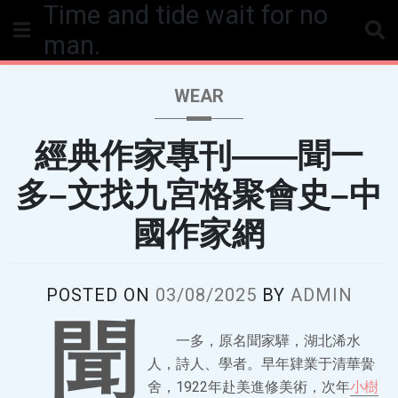
Time and tide wait for no
Skip
to
man.
content
WEAR
經典作家專刊——聞一
多–文找九宮格聚會史–中
國作家網
POSTED ON
03/08/2025
BY
ADMIN
聞
一多，原名聞家驊，湖北浠水
人，詩人、學者。早年肄業于清華黌
舍，1922年赴美進修美術，次年
小樹