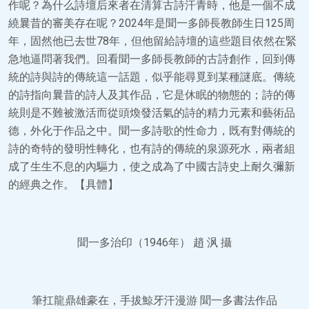
作呢？為什么詩壇后來者在清算古詩汗青時，他是一個不成
繞曩昔的審美存在呢？2024年是聞一多師長教師生日125周
年，固然他已去世78年，但他留給詩壇的這些題目依然在緊
急地逼問著我們。回看聞一多師長教師的古詩創作，回到傳
統的詩與詩的傳統這一話題，似乎能尋覓到某種謎底。傳統
的詩指向曩昔的詩人及其作品，它是休眠的物態的；詩的傳
統則是不難被激活而從頭煥發活氣的詩的精力元素和藝術品
德，外化于作品之中。聞一多詩歌的性命力，既有對傳統的
詩的奇特的發明性轉化，也有詩的傳統的泉源死水，兩者組
成了生生不息的內驅力，使之成為了中國古詩史上耐久彌新
的經典之作。【具體】
聞一多治印（1946年） 趙 沨 攝
筆扛龍鼎雄豪在，手拔鯨牙汗漫游 聞一多書法作品