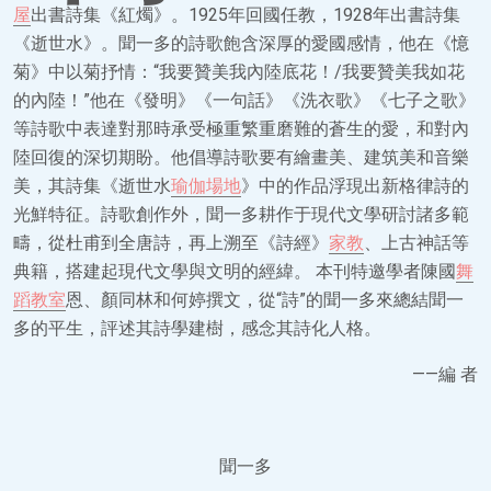
屋
出書詩集《紅燭》。1925年回國任教，1928年出書詩集
《逝世水》。聞一多的詩歌飽含深厚的愛國感情，他在《憶
菊》中以菊抒情：“我要贊美我內陸底花！/我要贊美我如花
的內陸！”他在《發明》《一句話》《洗衣歌》《七子之歌》
等詩歌中表達對那時承受極重繁重磨難的蒼生的愛，和對內
陸回復的深切期盼。他倡導詩歌要有繪畫美、建筑美和音樂
美，其詩集《逝世水
瑜伽場地
》中的作品浮現出新格律詩的
光鮮特征。詩歌創作外，聞一多耕作于現代文學研討諸多範
疇，從杜甫到全唐詩，再上溯至《詩經》
家教
、上古神話等
典籍，搭建起現代文學與文明的經緯。 本刊特邀學者陳國
舞
蹈教室
恩、顏同林和何婷撰文，從“詩”的聞一多來總結聞一
多的平生，評述其詩學建樹，感念其詩化人格。
——編 者
聞一多