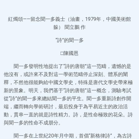
紅燭頌——留念聞一多義士（油畫，1979年，中國美術館
躲） 聞立鵬 作
“詩”的聞一多
□陳國恩
聞一多發明性地提出了“詩的唐朝”這一范疇，遺憾的是
他沒有，或許來不及對這一學術范疇停止深刻、體系的闡
釋，不然他很能夠給中國文學史，特殊是唐代文學史帶來極
新的景象。明天，我們基于“詩的唐朝”這一概念，測驗考試
從“詩”的聞一多來總結聞一多的平生。聞一多重新詩創作開
端，繼而轉向學術研討，最后投身于為平易近主的政治活
動，貫串一直的就是詩性精力。詩，是性命極致的花朵。詩
與聞一多的性命不成朋分。
聞一多在上世紀20年月中期，首倡“新格律詩”，為古詩