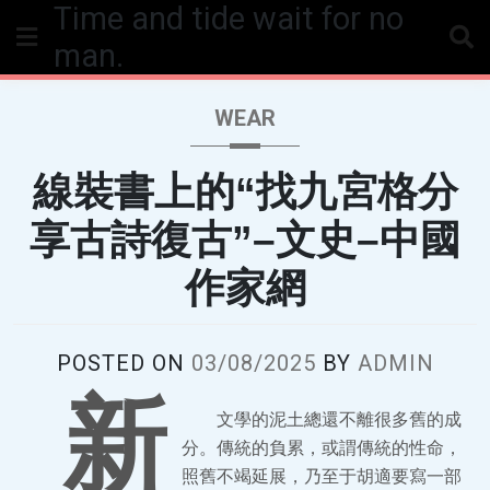
Time and tide wait for no
Skip
to
man.
content
WEAR
線裝書上的“找九宮格分
享古詩復古”–文史–中國
作家網
POSTED ON
03/08/2025
BY
ADMIN
新
文學的泥土總還不離很多舊的成
分。傳統的負累，或謂傳統的性命，
照舊不竭延展，乃至于胡適要寫一部