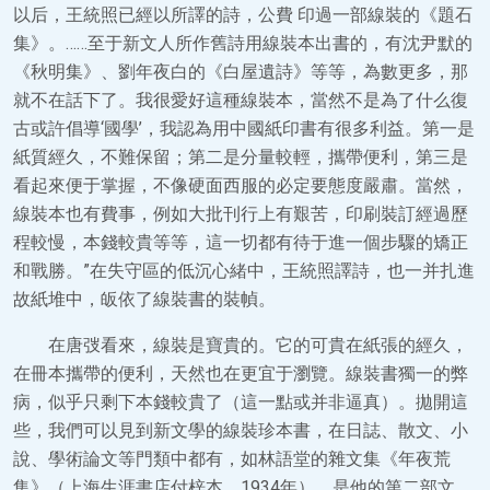
以后，王統照已經以所譯的詩，公費 印過一部線裝的《題石
集》。……至于新文人所作舊詩用線裝本出書的，有沈尹默的
《秋明集》、劉年夜白的《白屋遺詩》等等，為數更多，那
就不在話下了。我很愛好這種線裝本，當然不是為了什么復
古或許倡導‘國學’，我認為用中國紙印書有很多利益。第一是
紙質經久，不難保留；第二是分量較輕，攜帶便利，第三是
看起來便于掌握，不像硬面西服的必定要態度嚴肅。當然，
線裝本也有費事，例如大批刊行上有艱苦，印刷裝訂經過歷
程較慢，本錢較貴等等，這一切都有待于進一個步驟的矯正
和戰勝。”在失守區的低沉心緒中，王統照譯詩，也一并扎進
故紙堆中，皈依了線裝書的裝幀。
在唐弢看來，線裝是寶貴的。它的可貴在紙張的經久，
在冊本攜帶的便利，天然也在更宜于瀏覽。線裝書獨一的弊
病，似乎只剩下本錢較貴了（這一點或并非逼真）。拋開這
些，我們可以見到新文學的線裝珍本書，在日誌、散文、小
說、學術論文等門類中都有，如林語堂的雜文集《年夜荒
集》（上海生涯書店付梓本，1934年），是他的第二部文