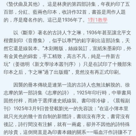
《蟄伏曲及其他》。這是林庚的第四部詩集，年夜約印了五
百部，分紅、藍兩色印本，收詩作32首，書簽是周作人題
的，序是廢名作的。這已是1936年了。
1對1教學
以《斷章》著名的古詩人卞之琳，1936年甚至讓北平文
楷齋刻印《音塵集》，似乎以專門的鉛字刷出這部詩集，天
然它還是線裝本。“木刻雕版，絲線裝訂，宣紙朱墨刷印，外
有金黃色的錦套，手工精致，高古不凡，純是一件新古
玩”（姜德明《新文學珍本叢刊序》）只是在試印了十幾部朱
印本之后，卞之琳“過了出版癮”，竟然沒有再正式印刷。
因襲的冊本傳統是連第一流的古詩人也無法解脫的。徐
志摩的第一部詩集《志摩的詩》，1925年印行時，中華書局
固然付梓，而終于選擇連史紙線裝。書印得冷磣，《晨報副
刊》1925年3月9日曾登載劉光一的先容說：“在這小簿本里
就只光光的幾十首自制的新體詩，書頭沒有序文，書背沒有
後記，詩行間沒有注解，就有一兩處，卻并不因他的詩特殊
的珍貴，這倒簡直是為印書本錢的關系——嘔血汗作詩賺不了