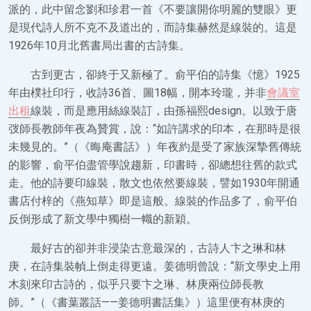
派的，此中留念劉和珍君一首《不要讓開你明麗的雙眼》更
是現代詩人所不克不及道出的，而詩集赫然是線裝的。這是
1926年10月北舊書局出書的古詩集。
古到更古，卻終于又新極了。俞平伯的詩集《憶》1925
年由樸社印行，收詩36首、圖18幅，開本玲瓏，并非
會議室
出租
線裝，而是應用絲線裝訂，由孫福熙design。以致于唐
弢師長教師年夜為贊賞，說：“如許講求的印本，在那時是很
未幾見的。”（《晦庵書話》）年夜約是受了家族深摯舊傳統
的影響，俞平伯盡管學說趨新，印書時，卻總想往舊的款式
走。他的詩要印線裝，散文也依然要線裝，譬如1930年開通
書店付梓的《燕知草》即是這般。線裝的作品多了，俞平伯
反倒形成了新文學中獨樹一幟的新穎。
最好古的卻并非浸染古意最深的，古詩人卞之琳和林
庚，在詩集裝幀上倒走得更遠。姜德明曾說：“新文學史上用
木刻來印古詩的，似乎只要卞之琳、林庚兩位師長教
師。”（《書葉叢話——姜德明書話集》）這里便有林庚的