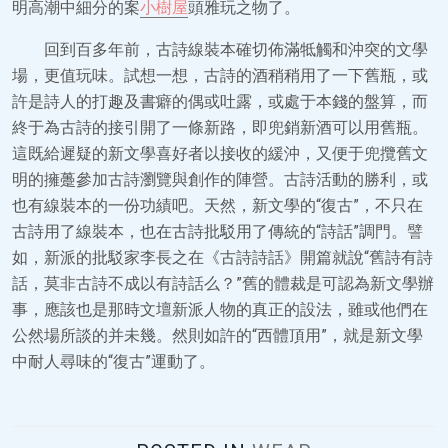
明高潮中細分的案
小樹屋
頭雅玩之物了。
回到百多年前，古詩線裝本確切佈滿牴觸和沖突的文學
場，更值玩味。試想一想，古詩的酒稍稍用了一下舊瓶，或
許是詩人的打趣及書癖的偶或吐露，或處于本錢的盤算，而
終于為古詩的接引開了一條新路，即兜銷新酒可以用舊瓶。
這既給遲疑的新文學喜好者以接收的緩沖，又便于兜攬舊文
明的擁躉參加古詩瀏覽與創作的陣營。古詩活動的勝利，或
也有線裝本的一份功績吧。天然，新文學的“復古”，不只在
古詩用了線裝本，也在古詩批駁用了傳統的“詩話”調門。譬
如，新派的批駁家李長之在《古詩詩話》開篇就說“舊詩有詩
話，莫非古詩不成以有詩話么？”舊的體裁是可認為新文學辦
事，應該也是那時文壇新派人物的真正的設法，雖或他們在
公然場所談的并未幾。然則如許的“西體頂用”，就是新文學
中耐人尋味的“復古”運動了。