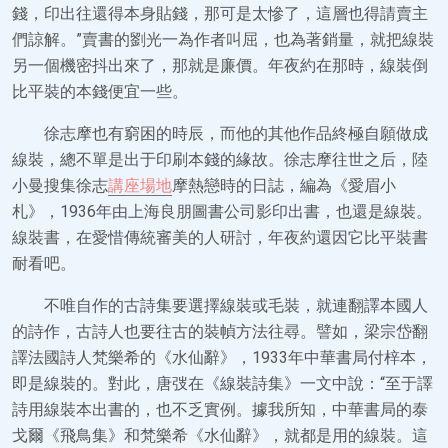
錢，印出往還得本身貼錢，那可是太慘了，這層也得請賣主
們諒解。”賣書的劉光一為作者叫屈，也為著銷量，就把線裝
另一個機密抖出來了，那就是廉價。年夜約在那時，線裝倒
比平裝的本錢便宜一些。
徐志摩也有窮困的時辰，而他的其他作品終極自願做成
線裝，總不單是出于印刷本錢的緣故。徐志摩往世之后，陸
小曼搜集徐志
講座場地
摩熱戀時的日誌，編為《愛眉小
札》，1936年由上海良朋圖書公司影印出書，也還是線裝。
線裝書，在愛惜傳統審美的人研討，年夜約還因它比平裝書
耐看吧。
不唯自作的古詩集要選擇線裝或毛裝，就連翻譯本國人
的詩作，古詩人也要往古的裝幀方法往尋。譬如，梁宗岱翻
譯法國詩人梵樂希的《水仙辭》，1933年中華書局付梓本，
即是線裝的。對此，唐弢在《線裝詩集》一文中說：“至于譯
詩用線裝本出書的，也不乏實例。據我所知，中華書局的泰
戈爾《飛鳥集》和梵樂希《水仙辭》，就都是用的線裝。這