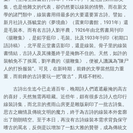
集，也是他雜文的代表，卻仍然要以線裝的情勢。而在新文
學的諸門類中，線裝書用得最多的大要還要算古詩。譬如，
新月社詩人孫毓棠的《夢境曲》（震東印書館，1931年）還
是毛裝本。而有名古詩人劉半農，1926年由北舊書局刊印
《揚鞭集》，是鉛字藍印，毛裝。比及1933年刊印《初期口
語詩稿》，北平星云堂書店影印，還是線裝。骨子里的線裝
書情結，古詩人及其擁躉終于是掩飾不住的。天然，如許的
裝幀免不了挨罵，劉半農的《揚鞭集》，便被人譏諷為“陳尸
人的打扮服裝”。可見，在新時期，前鋒的文學當然阻力重
重，而前鋒的古詩要玩一把“復古”，異樣不輕松。
古詩出生迄今已走過百年，晚期詩人們遮遮蔽掩的高古
的喜好，天然無需再暗藏。近些年，頗有很多古詩人也印行
線裝詩集，而北京的煮雨山房更是雕版刷印了一批古詩集。
思古之幽情及傳統文明的魔力，終于為古詩的線裝本外套廓
出了朗朗晴空。至于本日，再沒有古詩線裝本需求背負保守
嗜古的罵名，反倒是以增加了一點大雅的贊譽，成為傳統文