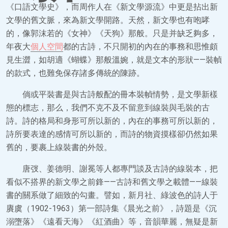
《口語文學史》，而周作人在《新文學源流》中更是拈出新
文學的舊文脈，來為新文學開路。天然，新文學也有咆哮
的，像郭沫若的《女神》《天狗》那般。只是并缺乏夠多，
年夜大
個人空間
都的古詩，不只開初的內在的事務和思惟頗
見生澀，如胡適《蝴蝶》那般溫婉，就是文本的形狀——裝幀
的款式，也難免保存諸多傳統的陳跡。
倘或平裝書是與古詩般配的冊本裝幀情勢，是文學新樣
態的標志，那么，我們不克不及不留意到線裝與毛裝的古
詩。詩的格局和身形可所以新的，內在的事務可所以新的，
詩所要表達的感情可所以新的，而詩的物資摸樣卻仍然如果
舊的，要裹上線裝書的外殼。
唐弢、姜德明、謝冕等人都專門談及古詩的線裝本，把
看似不搭界的新文學之前鋒——古詩和舊文學之載體——線裝
書的關系做了細致的勾畫。譬如，新月社、綠波色的詩人于
賡虞（1902-1963）第一部詩集《晨光之前》，詩題是《沉
溺墮落》《遠看天海》《紅酒曲》等，音韻華麗，無疑是新