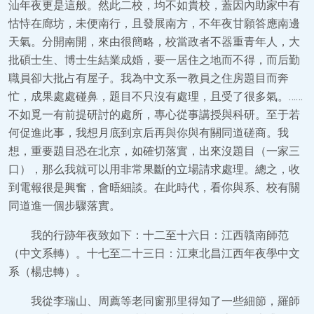
汕年夜更是這般。然此二校，均不如貴校，蓋因內助家中有
怙恃在廊坊，未便南行，且發展南方，不年夜甘願答應南邊
天氣。分開南開，來由很簡略，校當政者不器重青年人，大
批碩士生、博士生結業成婚，要一居住之地而不得，而后勤
職員卻大批占有屋子。我為中文系一教員之住房題目而奔
忙，成果處處碰鼻，題目不只沒有處理，且受了很多氣。……
不如覓一有前提研討的處所，專心從事講授與科研。至于若
何促進此事，我想月底到京后再與你與有關同道磋商。我
想，重要題目恐在北京，如確切落實，出來沒題目（一家三
口），那么我就可以用非常果斷的立場請求處理。總之，收
到電報很是興奮，會晤細談。在此時代，看你與系、校有關
同道進一個步驟落實。
我的行跡年夜致如下：十二至十六日：江西贛南師范
（中文系轉）。十七至二十三日：江東北昌江西年夜學中文
系（楊忠轉）。
我從李瑞山、周薦等老同窗那里得知了一些細節，羅師