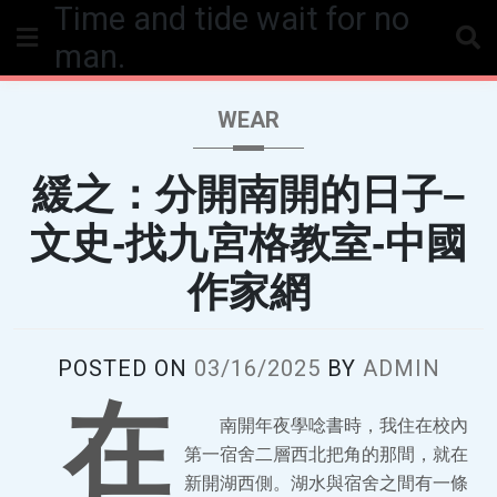
Time and tide wait for no
Skip
to
man.
content
WEAR
緩之：分開南開的日子–
文史-找九宮格教室-中國
作家網
POSTED ON
03/16/2025
BY
ADMIN
在
南開年夜學唸書時，我住在校內
第一宿舍二層西北把角的那間，就在
新開湖西側。湖水與宿舍之間有一條