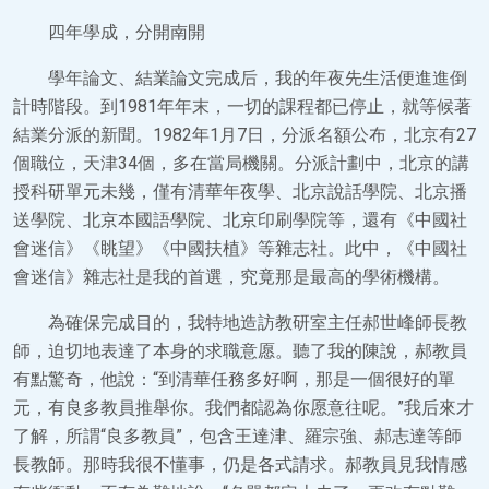
四年學成，分開南開
學年論文、結業論文完成后，我的年夜先生活便進進倒
計時階段。到1981年年末，一切的課程都已停止，就等候著
結業分派的新聞。1982年1月7日，分派名額公布，北京有27
個職位，天津34個，多在當局機關。分派計劃中，北京的講
授科研單元未幾，僅有清華年夜學、北京說話學院、北京播
送學院、北京本國語學院、北京印刷學院等，還有《中國社
會迷信》《眺望》《中國扶植》等雜志社。此中，《中國社
會迷信》雜志社是我的首選，究竟那是最高的學術機構。
為確保完成目的，我特地造訪教研室主任郝世峰師長教
師，迫切地表達了本身的求職意愿。聽了我的陳說，郝教員
有點驚奇，他說：“到清華任務多好啊，那是一個很好的單
元，有良多教員推舉你。我們都認為你愿意往呢。”我后來才
了解，所謂“良多教員”，包含王達津、羅宗強、郝志達等師
長教師。那時我很不懂事，仍是各式請求。郝教員見我情感