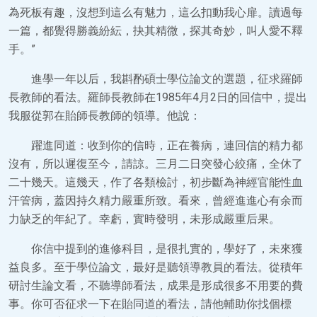
為死板有趣，沒想到這么有魅力，這么扣動我心扉。讀過每
一篇，都覺得勝義紛紜，抉其精微，探其奇妙，叫人愛不釋
手。”
進學一年以后，我斟酌碩士學位論文的選題，征求羅師
長教師的看法。羅師長教師在1985年4月2日的回信中，提出
我服從郭在貽師長教師的領導。他說：
躍進同道：收到你的信時，正在養病，連回信的精力都
沒有，所以遲復至今，請諒。三月二日突發心絞痛，全休了
二十幾天。這幾天，作了各類檢討，初步斷為神經官能性血
汗管病，蓋因持久精力嚴重所致。看來，曾經進進心有余而
力缺乏的年紀了。幸虧，實時發明，未形成嚴重后果。
你信中提到的進修科目，是很扎實的，學好了，未來獲
益良多。至于學位論文，最好是聽領導教員的看法。從積年
研討生論文看，不聽導師看法，成果是形成很多不用要的費
事。你可否征求一下在貽同道的看法，請他輔助你找個標