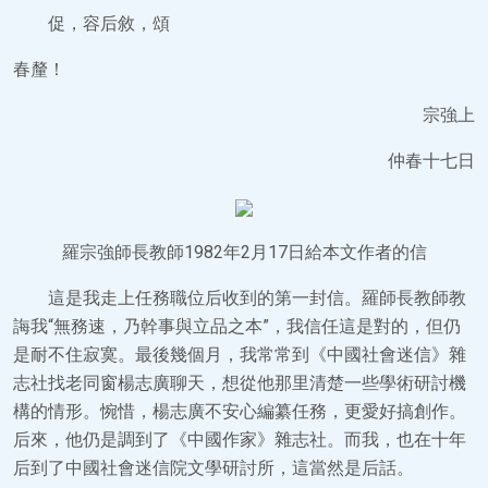
促，容后敘，頌
春釐！
宗強上
仲春十七日
羅宗強師長教師1982年2月17日給本文作者的信
這是我走上任務職位后收到的第一封信。羅師長教師教
誨我“無務速，乃幹事與立品之本”，我信任這是對的，但仍
是耐不住寂寞。最後幾個月，我常常到《中國社會迷信》雜
志社找老同窗楊志廣聊天，想從他那里清楚一些學術研討機
構的情形。惋惜，楊志廣不安心編纂任務，更愛好搞創作。
后來，他仍是調到了《中國作家》雜志社。而我，也在十年
后到了中國社會迷信院文學研討所，這當然是后話。