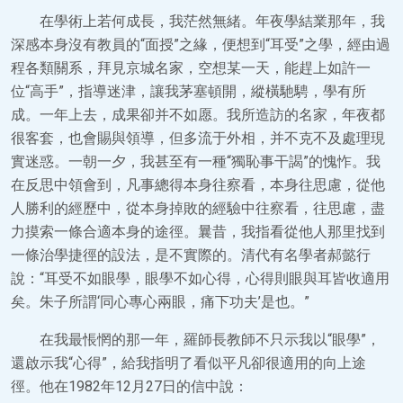
在學術上若何成長，我茫然無緒。年夜學結業那年，我
深感本身沒有教員的“面授”之緣，便想到“耳受”之學，經由過
程各類關系，拜見京城名家，空想某一天，能趕上如許一
位“高手”，指導迷津，讓我茅塞頓開，縱橫馳騁，學有所
成。一年上去，成果卻并不如愿。我所造訪的名家，年夜都
很客套，也會賜與領導，但多流于外相，并不克不及處理現
實迷惑。一朝一夕，我甚至有一種“獨恥事干謁”的愧怍。我
在反思中領會到，凡事總得本身往察看，本身往思慮，從他
人勝利的經歷中，從本身掉敗的經驗中往察看，往思慮，盡
力摸索一條合適本身的途徑。曩昔，我指看從他人那里找到
一條治學捷徑的設法，是不實際的。清代有名學者郝懿行
說：“耳受不如眼學，眼學不如心得，心得則眼與耳皆收適用
矣。朱子所謂‘同心專心兩眼，痛下功夫’是也。”
在我最悵惘的那一年，羅師長教師不只示我以“眼學”，
還啟示我“心得”，給我指明了看似平凡卻很適用的向上途
徑。他在1982年12月27日的信中說：