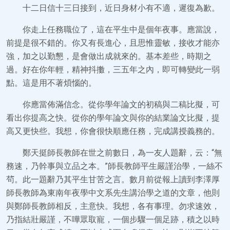
十二日信十三日接到，近日身材小有不適，遲復為歉。
你走上任務職位了，這在平生中是個年夜事。應當說，
前提是很不錯的。你又有長進心，且思惟靈敏，接收才能亦
強，加之以勤懇，是會做出成就來的。基本差些，時期之
過。好在你年輕，精神抖擻，三五年之內，即可轉變此一弱
點。這是用不著煩惱的。
你應當佈滿信念。從你學年論文的初稿與二稿比擬，可
看出你提高之快。從你的學年論文與你的結業論文比擬，提
高又更快些。我想，你會很快順應任務，完成講授義務的。
鄭天挺師長教師在世之前數日，為一友人題辭，云：“無
務速，乃幹事與立品之本。”師長教師平生嚴謹治學，一絲不
茍。此一題辭乃其平生甘苦之言。數月前從報上讀到李澤厚
師長教師為東南年夜學中文系先生講治學之道的文章，他則
與鄭師長教師相反，主意快。我想，各有事理。勿求速效，
乃指結壯嚴謹，不嘩眾取寵，一個步驟一個足跡，積之以時