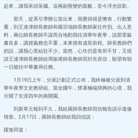
起來，讓我呆頭呆腦。這兩副善變的面貌，至今浮光掠影。
那天，從系引導辦公室出來，我覺得很是懊喪，行動繁
重，到王達津師長教師和羅宗強師長教師家往作別。出人意
料，兩位師長教師不謀而合地勸我往清華年夜學，說那里躲
書良多，講授義務也不重，未來很有成長前程。師長教師們
的話，讓我心里結壯不少。當然，心坎仍是有所不甘，又煩
請王達津師長教師給周振甫師長教師寫封先容信，盼望有朝
一日能往中華書局任務。
1月19日上午，分派計劃正式公布，我終極被分派到清
華年夜學文史教研組。當全國午，懷著極端掃興的心境，我
分開了生涯四年的南開園。
到新單元報到不久，我給羅師長教師寫信報告請示進修
情形。2月17日，羅師長教師給我回信說：
躍進同道：