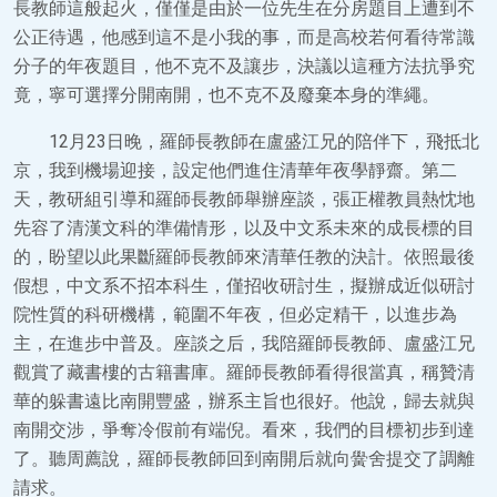
長教師這般起火，僅僅是由於一位先生在分房題目上遭到不
公正待遇，他感到這不是小我的事，而是高校若何看待常識
分子的年夜題目，他不克不及讓步，決議以這種方法抗爭究
竟，寧可選擇分開南開，也不克不及廢棄本身的準繩。
12月23日晚，羅師長教師在盧盛江兄的陪伴下，飛抵北
京，我到機場迎接，設定他們進住清華年夜學靜齋。第二
天，教研組引導和羅師長教師舉辦座談，張正權教員熱忱地
先容了清漢文科的準備情形，以及中文系未來的成長標的目
的，盼望以此果斷羅師長教師來清華任教的決計。依照最後
假想，中文系不招本科生，僅招收研討生，擬辦成近似研討
院性質的科研機構，範圍不年夜，但必定精干，以進步為
主，在進步中普及。座談之后，我陪羅師長教師、盧盛江兄
觀賞了藏書樓的古籍書庫。羅師長教師看得很當真，稱贊清
華的躲書遠比南開豐盛，辦系主旨也很好。他說，歸去就與
南開交涉，爭奪冷假前有端倪。看來，我們的目標初步到達
了。聽周薦說，羅師長教師回到南開后就向黌舍提交了調離
請求。