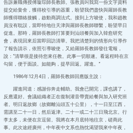
告訴兼職傳授傅璇琮師長教師。張教員叫我寫一份文字資料
提交給黌舍，獲得校引導的器重，盼望我們盡快與羅師長教
師獲得聯絡接觸，啟動商調法式。接到上方唆使，我和趙教
員沒有耽誤，當即特地往天津與羅師長教師聯繫，盼望早日
促進。那時，羅師長教師打算要到汕頭餐與加入韓愈研究
會，表現回來后當即回訪清華。我把清楚到的情形向引導作
了報告請示，依照引導唆使，又給羅師長教師發往電報，
說：“清華很是接待您來任教。此事一切順遂。看返程時在京
勾留，便于面談。如能夠，提早回返。躍進。”
1986年12月4日，羅師長教師回應版主說：
躍進同道：感謝你奔走輔助。我會已開完，課也講了，
反應還好。會議組織者正在復制灌音帶賣給餐與加入研究班
者。明日返故鄉（故鄉離汕頭五十公里），十一日至江西，
需講至二十一日，然后返津。二十一或二十三日飛北京。行
李太多，未便在京逗留。我將在本月底特地往京，磋商此
事。此次途經廣州，中年夜中文系也熱忱渴望我來中年夜，