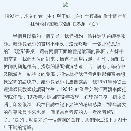
1992年，本文作者（中）與王緋（左）年夜學結業十周年前
往母校探望羅宗強師長教師（右）
半個月以后的一個早晨，我們相約一路往造訪羅師長教
師。羅師長教師的書房不年夜，燈光略暗，一張那時風行
的“一頭沉”書桌，還有兩個正面通體是玻璃的書柜，占據半
個空間。我們五位的到來，簡直把書房占滿。那晚，羅師長
教師的興趣很高，措辭的語調消沉悠遠，苦口婆心，等待中
又隱然有一絲淡淡的憂傷，很快就把我們帶進到那種富有想
象空間的語境中。羅師長教師毛遂自薦說，他1961年師從王
達津師長教師攻讀研討生，1964年結業后分到江西贛南師范
學院任教，1975年才調回南開年夜學，在學報任務。初度會
晤，印象很深，我在日誌中記下如許的感觸感染：“學年論文
的教導教員本來也是一個相當有程度的人，看來我選對
了。”是的，就是如許一個偶爾的選擇，我們師生結下了四十
年不竭的情緣。