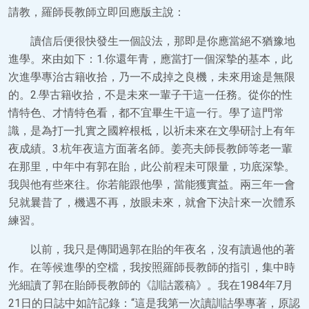
請教，羅師長教師立即回應版主說：
讀信后便很快發生一個設法，那即是你應當絕不猶豫地
進學。來由如下：1.你還年青，應當打一個深摯的基本，此
次進學專治古籍收拾，乃一不成掉之良機，未來用途是無限
的。2.學古籍收拾，不是未來一輩子干這一任務。從你的性
情特色、才情特色看，都不宜畢生干這一行。學了這門常
識，是為打一扎實之國粹根柢，以祈未來在文學研討上有年
夜成績。3.杭年夜這方面著名師。姜亮夫師長教師等老一輩
在那里，中年中有郭在貽，此公前程未可限量，功底深摯。
我與他有些來往。你若能跟他學，當能獲實益。兩三年一會
兒就曩昔了，機遇不再，放眼未來，就會下決計來一次體系
練習。
以前，我只是傳聞過郭在貽的年夜名，沒有讀過他的著
作。在等候進學的空檔，我按照羅師長教師的指引，集中時
光細讀了郭在貽師長教師的《訓詁叢稿》。我在1984年7月
21日的日誌中如許記錄：“這是我第一次讀訓詁學專著，原認