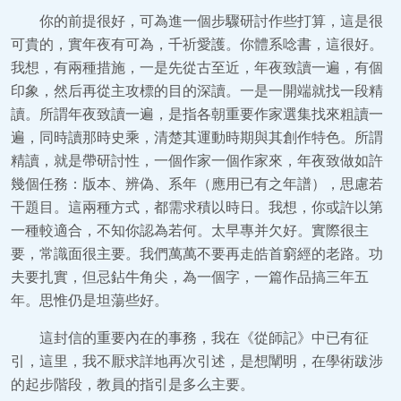
你的前提很好，可為進一個步驟研討作些打算，這是很
可貴的，實年夜有可為，千祈愛護。你體系唸書，這很好。
我想，有兩種措施，一是先從古至近，年夜致讀一遍，有個
印象，然后再從主攻標的目的深讀。一是一開端就找一段精
讀。所謂年夜致讀一遍，是指各朝重要作家選集找來粗讀一
遍，同時讀那時史乘，清楚其運動時期與其創作特色。所謂
精讀，就是帶研討性，一個作家一個作家來，年夜致做如許
幾個任務：版本、辨偽、系年（應用已有之年譜），思慮若
干題目。這兩種方式，都需求積以時日。我想，你或許以第
一種較適合，不知你認為若何。太早專并欠好。實際很主
要，常識面很主要。我們萬萬不要再走皓首窮經的老路。功
夫要扎實，但忌鉆牛角尖，為一個字，一篇作品搞三年五
年。思惟仍是坦蕩些好。
這封信的重要內在的事務，我在《從師記》中已有征
引，這里，我不厭求詳地再次引述，是想闡明，在學術跋涉
的起步階段，教員的指引是多么主要。