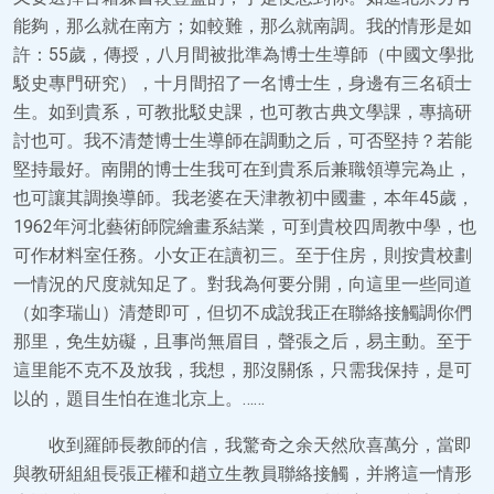
能夠，那么就在南方；如較難，那么就南調。我的情形是如
許：55歲，傳授，八月間被批準為博士生導師（中國文學批
駁史專門研究），十月間招了一名博士生，身邊有三名碩士
生。如到貴系，可教批駁史課，也可教古典文學課，專搞研
討也可。我不清楚博士生導師在調動之后，可否堅持？若能
堅持最好。南開的博士生我可在到貴系后兼職領導完為止，
也可讓其調換導師。我老婆在天津教初中國畫，本年45歲，
1962年河北藝術師院繪畫系結業，可到貴校四周教中學，也
可作材料室任務。小女正在讀初三。至于住房，則按貴校劃
一情況的尺度就知足了。對我為何要分開，向這里一些同道
（如李瑞山）清楚即可，但切不成說我正在聯絡接觸調你們
那里，免生妨礙，且事尚無眉目，聲張之后，易主動。至于
這里能不克不及放我，我想，那沒關係，只需我保持，是可
以的，題目生怕在進北京上。……
收到羅師長教師的信，我驚奇之余天然欣喜萬分，當即
與教研組組長張正權和趙立生教員聯絡接觸，并將這一情形