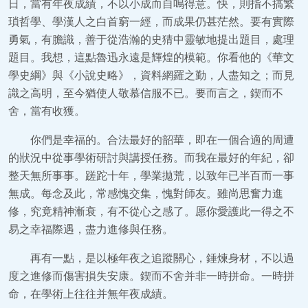
日，當有年夜成績，不以小成而自鳴得意。快，則指不搞繁
瑣哲學、學漢人之白首窮一經，而成果仍甚茫然。要有實際
勇氣，有膽識，善于從浩瀚的史猜中靈敏地提出題目，處理
題目。我想，這點魯迅永遠是輝煌的模範。你看他的《華文
學史綱》與《小說史略》，資料網羅之勤，人盡知之；而見
識之高明，至今猶使人敬慕信服不已。要而言之，鍥而不
舍，當有收獲。
你們是幸福的。合法最好的韶華，即在一個合適的周遭
的狀況中從事學術研討與講授任務。而我在最好的年紀，卻
整天無所事事。蹉跎十年，學業拋荒，以致年已半百而一事
無成。每念及此，常感愧交集，愧對師友。雖尚思奮力進
修，究竟精神漸衰，有不從心之感了。愿你愛護此一得之不
易之幸福際遇，盡力進修與任務。
再有一點，是以極年夜之追蹤關心，錘煉身材，不以過
度之進修而傷害損失安康。鍥而不舍并非一時拼命。一時拼
命，在學術上往往并無年夜成績。