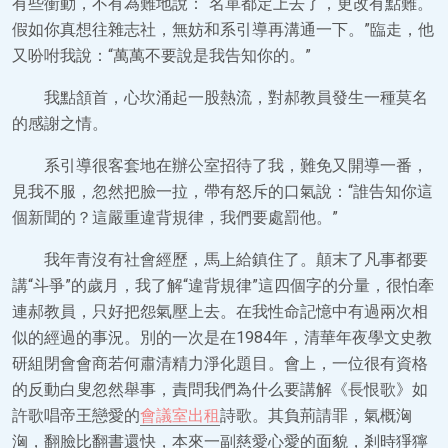
有些衝動，不有為難地說：“名單都定上去了，更改有點難。
假如你真想往雜志社，無妨和系引導再溝通一下。”臨走，他
又吩咐我說：“萬萬不要說是我告知你的。”
我點頷首，心坎涌起一股熱流，對郝教員發生一種莫名
的感謝之情。
系引導很客套地在辦公室招待了我，難免又開導一番，
見我不服，忽然把臉一拉，帶有怒斥的口氣說：“誰告知你這
個新聞的？這嚴重違背規律，我們要處罰他。”
我年青沒有社會經歷，馬上給鎮住了。顛末了凡事都要
講“斗爭”的歲月，我了解“違背規律”這四個字的分量，很怕牽
連郝教員，只好把怨氣壓上去。在我性命記憶中有過兩次相
似的經過的事況。別的一次是在1984年，清華年夜學文史教
研組閉會會商若何肅清精力淨化題目。會上，一位很有資格
的反動白叟忽然舉事，責問我們為什么要講解《長恨歌》如
許歌唱帝王戀愛的
會議室出租
詩歌。其負荊請罪，氣概洶
洶，翻臉比翻書還快，本來一副慈愛心愛的面貌，剎時猙獰