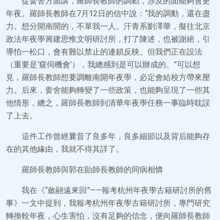
從黌舍方面講，羅師長教師的調動，涉及的面能夠會更
年夜。羅師長教師在7月12日的信中說：“我的調動，還在盡
力。想分開南開的，不單我一人。汗青系劉澤華，擬往北京
政法年夜學籌建思惟文明研討所，打了陳述，也被謝絕，引
導怕一松口，會有難以禁止的連鎖反映。但我們正在設法
（重要是‘窺伺機會’），我總感到是可以辦成的。”可以想
見，羅師長教師想要調離南開年夜學，必定會給校方帶來壓
力。后來，黌舍能夠轉變了一些政策，也能夠呈現了一些其
他情形，總之，羅師長教師到清華年夜學任務一事臨時耽誤
了上去。
這件工作曾經曩昔了良多年，良多細節以及背后能夠存
在的其他緣由，我就不得其詳了。
羅師長教師與郭在貽師長教師的同病相憐
我在《“斂翮遠來回”——報考杭州年夜學古籍研討所的舊
事》一文中提到，我報考杭州年夜學古籍研討所，專門研究
轉換較年夜，心生害怕，沒有足夠的信念，便向羅師長教師