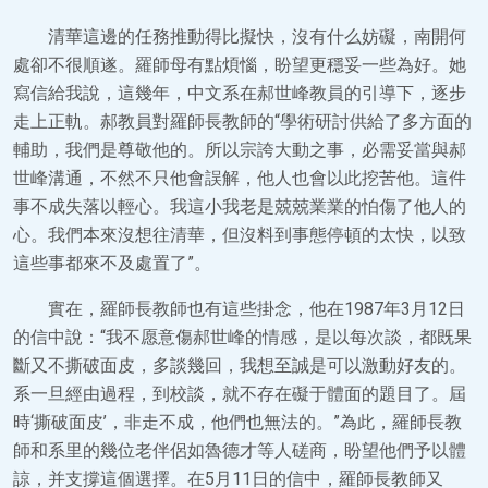
清華這邊的任務推動得比擬快，沒有什么妨礙，南開何
處卻不很順遂。羅師母有點煩惱，盼望更穩妥一些為好。她
寫信給我說，這幾年，中文系在郝世峰教員的引導下，逐步
走上正軌。郝教員對羅師長教師的“學術研討供給了多方面的
輔助，我們是尊敬他的。所以宗誇大動之事，必需妥當與郝
世峰溝通，不然不只他會誤解，他人也會以此挖苦他。這件
事不成失落以輕心。我這小我老是兢兢業業的怕傷了他人的
心。我們本來沒想往清華，但沒料到事態停頓的太快，以致
這些事都來不及處置了”。
實在，羅師長教師也有這些掛念，他在1987年3月12日
的信中說：“我不愿意傷郝世峰的情感，是以每次談，都既果
斷又不撕破面皮，多談幾回，我想至誠是可以激動好友的。
系一旦經由過程，到校談，就不存在礙于體面的題目了。屆
時‘撕破面皮’，非走不成，他們也無法的。”為此，羅師長教
師和系里的幾位老伴侶如魯德才等人磋商，盼望他們予以體
諒，并支撐這個選擇。在5月11日的信中，羅師長教師又