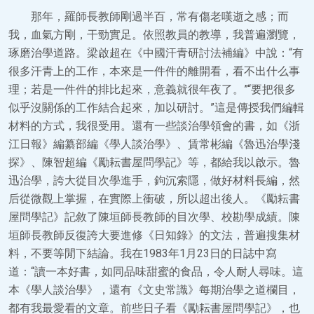
那年，羅師長教師剛過半百，常有傷老嘆逝之感；而
我，血氣方剛，干勁實足。依照教員的教導，我普遍瀏覽，
琢磨治學道路。梁啟超在《中國汗青研討法補編》中說：“有
很多汗青上的工作，本來是一件件的離開看，看不出什么事
理；若是一件件的排比起來，意義就很年夜了。”“要把很多
似乎沒關係的工作結合起來，加以研討。”這是傳授我們編輯
材料的方式，我很受用。還有一些談治學領會的書，如《浙
江日報》編纂部編《學人談治學》、賃常彬編《魯迅治學淺
探》、陳智超編《勵耘書屋問學記》等，都給我以啟示。魯
迅治學，誇大從目次學進手，鉤沉索隱，做好材料長編，然
后從微觀上掌握，在實際上衝破，所以超出後人。《勵耘書
屋問學記》記敘了陳垣師長教師的目次學、校勘學成績。陳
垣師長教師反復誇大要進修《日知錄》的文法，普遍搜集材
料，不要等閒下結論。我在1983年1月23日的日誌中寫
道：“讀一本好書，如同品味甜蜜的食品，令人耐人尋味。這
本《學人談治學》，還有《文史常識》每期治學之道欄目，
都有我最愛看的文章。前些日子看《勵耘書屋問學記》，也