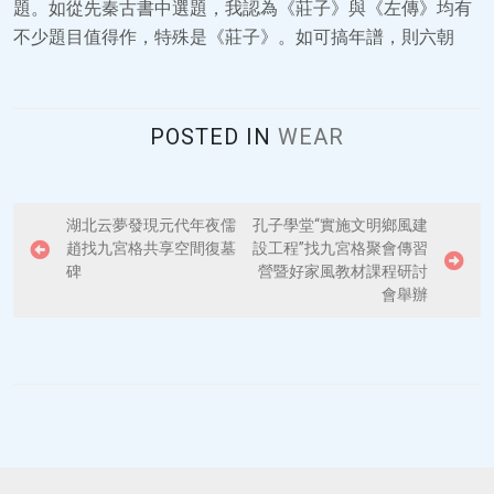
題。如從先秦古書中選題，我認為《莊子》與《左傳》均有
不少題目值得作，特殊是《莊子》。如可搞年譜，則六朝
POSTED IN
WEAR
P
湖北云夢發現元代年夜儒
孔子學堂“實施文明鄉風建
趙找九宮格共享空間復墓
設工程”找九宮格聚會傳習
o
碑
營暨好家風教材課程研討
s
會舉辦
t
n
a
v
i