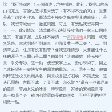
說：“我已持續打了三個陳述，均被採納。此刻，我提出的來
由很充足，言論也造得差未幾了（有不得不走的來由，重要
是暮年想更有作為，而清華有極好之躲書與其他前提）。是
以，我想背城借一，徹底鬧翻。可是，有幾點我想再問一
下：一、此刻情況，清華能否仍決計接收我們一家三口同時
進京，有無掌握。是以條不弄清，一
舞蹈場地
旦鬧翻，就毫
無退路。當然到時可到廣東，但那又費一番工夫了。二、到
清華之后，住房有沒有艱苦？像我這種情形，大要能住什么
樣的屋子？三間仍是二間？由於到了這個歲數，時光極可
貴，爭分奪秒。這一動，便想安寧上去，潛心學術了。因之
也就盼望有一盡快安寧的周遭的狀況。三、還有一點，假如
到時這邊校長出頭具名，與貴校書記打召喚，不讓接受，這
邊已鬧翻，留既不成，走又不成，怎么辦？”還有一些很詳細
的題目，譬如女兒的唸書、轉學題目，家眷的安頓題目等，
牽一動員全身，確切都讓羅師長教師焦炙，不得不斟酌得再
細致一點。