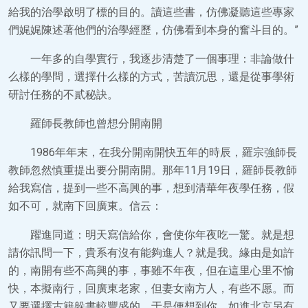
給我的治學啟明了標的目的。讀這些書，仿佛凝聽這些專家
們娓娓陳述著他們的治學經歷，仿佛看到本身的奮斗目的。”
一年多的自學實行，我逐步清楚了一個事理：非論做什
么樣的學問，選擇什么樣的方式，苦讀沉思，還是從事學術
研討任務的不貳秘訣。
羅師長教師也曾想分開南開
1986年年末，在我分開南開快五年的時辰，羅宗強師長
教師忽然慎重提出要分開南開。那年11月19日，羅師長教師
給我寫信，提到一些不高興的事，想到清華年夜學任務，假
如不可，就南下回廣東。信云：
躍進同道：明天寫信給你，會使你年夜吃一驚。就是想
請你訊問一下，貴系有沒有能夠進人？就是我。緣由是如許
的，南開有些不高興的事，事雖不年夜，但在這里心里不愉
快，本擬南行，回廣東老家，但妻女南方人，有些不愿。而
又要選擇古籍躲書較豐盛的，于是便想到你。如進北京另有