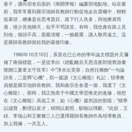
巷子，通向宿舍后面的《南開學報》編纂部地點地。站在窗
前，我常常看到羅宗強師長教師行動促地走在晨曦中，輕輕
低著頭，總像是在思考題目。路下行人良多，與他擦肩而
過，很少見他聊天，似乎不茍談笑。有時，我也會在路上見
到他，個頭不高，面龐清癯，一臉嚴厲，讓人敬而遠之。這
是羅師長教師留給我的最後印象。
1980年10月10日，系里在已公布的學年論文標題外又彌
補了兩個標題，一是從李白《經亂離后天恩流夜郎憶舊游書
懷贈江夏韋太守良宰》中“淨水出芙蓉，自然往雕飾”一句論
詩美，二是釋“心機”，寫一篇讀《文心雕龍》札記，領導教
員都是羅宗強師長教師。我和曲宗生各選一個，我選了《文
心雕龍》。那時，我正熱衷于中國文學思惟史的進修，很想
在《文心雕龍》高低工夫，如《心機》篇所說的那樣：“積學
以儲寶，酌理以富才，研閱以窮照，馴致以懌辭。”此前，王
緋、李瑞山和王黎雅三人已選擇羅師長教師作為領導教員，
加上我倆，一共五人。