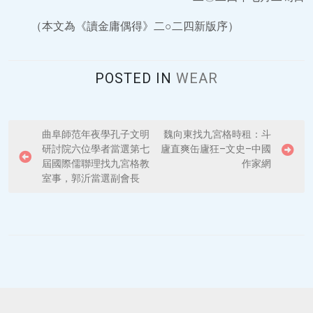
（本文為《讀金庸偶得》二○二四新版序）
POSTED IN
WEAR
P
曲阜師范年夜學孔子文明
魏向東找九宮格時租：斗
研討院六位學者當選第七
廬直爽缶廬狂–文史–中國
o
屆國際儒聯理找九宮格教
作家網
s
室事，郭沂當選副會長
t
n
a
v
i
g