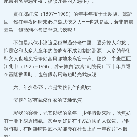
此書的名望恁年夜，提談此書的人恁多）。
實在郎紅浣（1897—1969）的年事年夜于王度廬、鄭證
因，然在年夜陸時未必是寫武俠之人——也就是說，若非借居
臺島，他能夠不會提筆寫武俠呢！
不知是武俠小說這品種型過分老中國、過分撩人鄉愁，
抑是它和太多人童年的舊夢有不成切割的淵源，太多的學術
型文人也難免提筆頗富興趣地來寫它一寫。聽說，字畫巨匠
江兆申（1925—1996，后來擔負“故宮”副院長）五十年月還
在基隆教書時，也曾假名寫過短時光武俠呢！
六、年少魯莽，常是武俠創作的動力
武俠作家有武俠作家的某種氣質。
就我的察看，尤其以我的童年、少年時期來說，他無妨
有一股平易近國氣。甚至更好是有平易近國的太保氣。乃阿
誰時期，有阿誰時期底本就彌漫在社會上的一年夜片“不服
氣”。