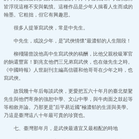
皆浮現這種不安與氣憤。這種作品是少年人揣看人生而成的
翰墨。它粗拙，但它有興趣思。
很多人提筆寫武俠，常是中先生。
中先生，或說少年，是“武俠情懷”最濃郁的人生階段！
柳殘陽曾說他高中生寫武俠的稿酬，比他父親校級軍官
的餉還豐富！劉兆玄他們三兄弟寫武俠，也在做先生之時。
《中國時報》人世副刊主編高信疆和他哥哥在少年之時，也
寫武俠。
故我幾十年后每談武俠，更愛把五六十年月的臺北桀驁
先生與他們寄身的強恕中學、文山中學，與牛肉面之鼓起等
等相敘并論。乃那更是“后平易近國”極濃郁的生涯與美學。
乃這是臺灣這八十年最可貴的珍寶也。
七、臺灣那年月，是武俠最適宜又最相配的時地