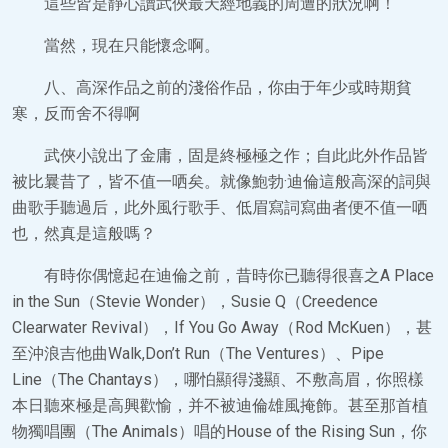
這些皆是靜心讀武俠最天經地義的周遭的狀況啊！
當然，現在只能懷念啊。
八、高深作品之前的淺俗作品，你由于年少或時期貧
寒，反而舍不得啊
武俠小說出了金庸，固是終極極之作；自此此外作品皆
被比曩昔了，皆不值一哂矣。就像鮑勃·迪倫這般高深的詞與
曲歌手聽過后，此外風行歌手、低眉寫詞寫曲者便不值一哂
也，然真是這般嗎？
有時你偶憶起在迪倫之前，昔時你已聽得很喜之A Place
in the Sun（Stevie Wonder），Susie Q（Creedence
Clearwater Revival），If You Go Away（Rod McKuen），甚
至沖浪吉他曲Walk,Don’t Run（The Ventures）、Pipe
Line（The Chantays），哪怕顯得淺顯、不敷高眉，你照樣
本日聽來極是高興歡愉，并不被迪倫雄風掩飾。甚至那首植
物獨唱團（The Animals）唱的House of the Rising Sun，你