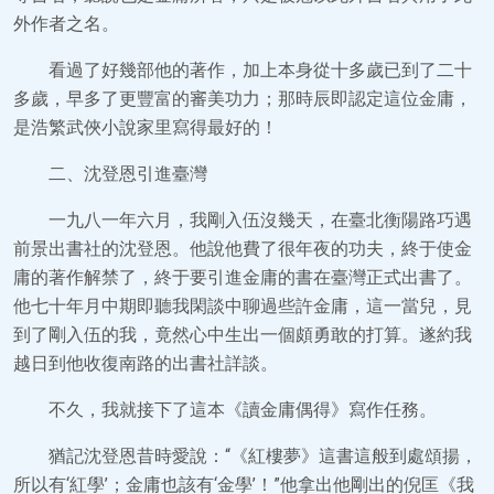
外作者之名。
看過了好幾部他的著作，加上本身從十多歲已到了二十
多歲，早多了更豐富的審美功力；那時辰即認定這位金庸，
是浩繁武俠小說家里寫得最好的！
二、沈登恩引進臺灣
一九八一年六月，我剛入伍沒幾天，在臺北衡陽路巧遇
前景出書社的沈登恩。他說他費了很年夜的功夫，終于使金
庸的著作解禁了，終于要引進金庸的書在臺灣正式出書了。
他七十年月中期即聽我閑談中聊過些許金庸，這一當兒，見
到了剛入伍的我，竟然心中生出一個頗勇敢的打算。遂約我
越日到他收復南路的出書社詳談。
不久，我就接下了這本《讀金庸偶得》寫作任務。
猶記沈登恩昔時愛說：“《紅樓夢》這書這般到處頌揚，
所以有‘紅學’；金庸也該有‘金學’！”他拿出他剛出的倪匡《我