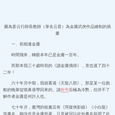
圖為姜云行師長教師（筆名云君）為金庸武俠作品繪制的插
畫
一、初相逢金庸
時間飛奔，轉眼本年已是金庸一百年。
而那本我三十歲時寫的《讀金庸偶得》，竟也過了四十
二年！
六十年月中期，我就看過《天龍八部》。那是某一位跑
船的晚輩從噴鼻港帶回來的。讀
教學
后極為冷艷，但并不了
解作者金庸是何許人也。
七十年月，臺灣的租書店有《萍蹤俠影錄》《小白龍》
等書名，聽說也是金庸所著，只是被冠以此外書名與用了此