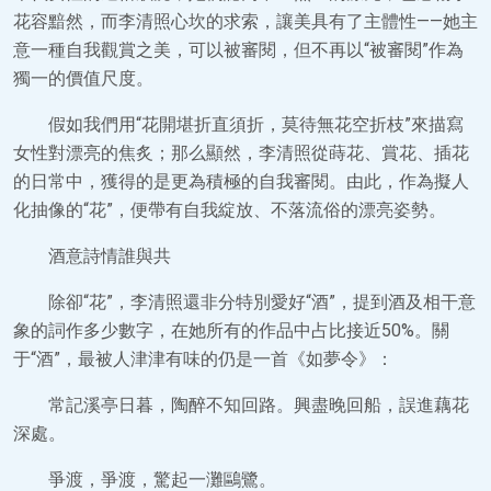
花容黯然，而李清照心坎的求索，讓美具有了主體性——她主
意一種自我觀賞之美，可以被審閱，但不再以“被審閱”作為
獨一的價值尺度。
假如我們用“花開堪折直須折，莫待無花空折枝”來描寫
女性對漂亮的焦炙；那么顯然，李清照從蒔花、賞花、插花
的日常中，獲得的是更為積極的自我審閱。由此，作為擬人
化抽像的“花”，便帶有自我綻放、不落流俗的漂亮姿勢。
酒意詩情誰與共
除卻“花”，李清照還非分特別愛好“酒”，提到酒及相干意
象的詞作多少數字，在她所有的作品中占比接近50%。關
于“酒”，最被人津津有味的仍是一首《如夢令》：
常記溪亭日暮，陶醉不知回路。興盡晚回船，誤進藕花
深處。
爭渡，爭渡，驚起一灘鷗鷺。