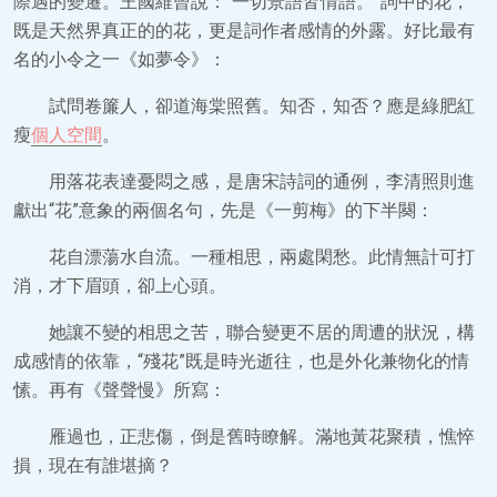
際遇的變遷。王國維曾說：“一切景語皆情語。”詞中的花，
既是天然界真正的的花，更是詞作者感情的外露。好比最有
名的小令之一《如夢令》：
試問卷簾人，卻道海棠照舊。知否，知否？應是綠肥紅
瘦
個人空間
。
用落花表達憂悶之感，是唐宋詩詞的通例，李清照則進
獻出“花”意象的兩個名句，先是《一剪梅》的下半闋：
花自漂蕩水自流。一種相思，兩處閑愁。此情無計可打
消，才下眉頭，卻上心頭。
她讓不變的相思之苦，聯合變更不居的周遭的狀況，構
成感情的依靠，“殘花”既是時光逝往，也是外化兼物化的情
愫。再有《聲聲慢》所寫：
雁過也，正悲傷，倒是舊時瞭解。滿地黃花聚積，憔悴
損，現在有誰堪摘？