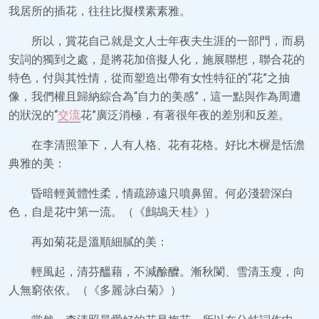
我居所的插花，往往比擬樸素素雅。
所以，賞花自己就是文人士年夜夫生涯的一部門，而易
安詞的獨到之處，是將花加倍擬人化，施展聯想，聯合花的
特色，付與其性情，從而塑造出帶有女性特征的“花”之抽
像，我們權且歸納綜合為“自力的美感”，這一點與作為周遭
的狀況的“
交流
花”廣泛消極，有著很年夜的差別和反差。
在李清照筆下，人有人格、花有花格。好比木樨是恬澹
典雅的美：
昏暗輕黃體性柔，情疏跡遠只噴鼻留。何必淺碧深白
色，自是花中第一流。（《鷓鴣天·桂》）
再如菊花是溫順細膩的美：
輕風起，清芬醞藉，不減酴醾。漸秋闌、雪清玉瘦，向
人無窮依依。（《多麗·詠白菊》）