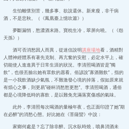
生怕離懷別苦，幾多事、欲說還休。新來瘦，非干病
酒，不是悲秋。（《鳳凰臺上憶吹簫》）
夢斷漏悄，愁濃酒末路。寶枕生冷，翠屏向曉。（《怨
天孫》）
酒可否消愁因人而異，從迷信說明
講座場地
看，酒精對
人體神經體系有著先克制、再亢奮的安慰，必定水平上，確
切能使人進進異于日常生涯的狀況。李清照喝酒皆是“獨
飲”，也很丟臉出她有眾飲的愿看。俗諺說“寡酒難飲”，指的
是一小我飲酒缺少氣氛，不難激發心境的掉落，假如原來就
有煩心之事，則更易“碰杯消愁愁更愁”。李清照喝酒，通俗
都是心境降低時的寡飲，是以難免充滿落寞傷感的氣味。
此外，李清照每次喝酒的量極年夜，也正面印證了她“期
在必醉”的消愁心態。好比她在《菩薩蠻》中說：
家鄉何處是？忘了除非醉。沉水臥時燒，噴鼻消酒未