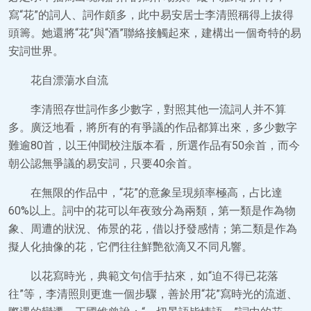
寫“花”的詞人、詞作頗多，此中易安居士李清照稱得上拔得
頭籌。她還將“花”與“酒”聯絡接觸起來，建構出一個奇特的易
安詞世界。
花自漂蕩水自流
李清照存世詞作多少數字，對照其他一流詞人并不算
多。廣泛地看，將所有的有爭議的作品都算出來，多少數字
難逾80首，以王仲聞校注版本看，所選作品有50余首，而今
朝公認無爭議的易安詞，只要40余首。
在無限的作品中，“花”的意象呈現頻率極高，占比達
60%以上。詞中的花可以年夜致分為兩類，第一類是作為物
象、周遭的狀況、佈景的花，借以抒發感情；第二類是作為
擬人化抽像的花，它們往往鮮艷欲滴又不同凡響。
以花寫時光，典範文句信手拈來，如“迫不得已花落
往”等，李清照則更進一個步驟，善於用“花”寫時光的流逝、