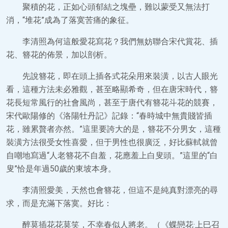
聚積的花，正如心頭郁結之塊壘，難以蒙受又無法打
消，“堆花”成為了落寞苦痛的象征。
李清照為何這般愛花寫花？我們無妨聯合宋代賞花、插
花、簪花的佈景，加以剖析。
先說簪花，即在頭上插各式花朵用來裝潢，以古人眼光
看，這種方法未必雅觀，甚至略顯希奇，但在唐宋時代，簪
花長短常風行的社會風尚，甚至于唐代有簪花斗花的競賽，
宋代歐陽修的《洛陽牡丹記》記錄：“春時城中無貴賤皆插
花，雖累贅者亦然。”這里要誇大的是，簪花不分男女，這種
裝潢方法很受女性喜愛，但于男性也很廣泛，好比蘇軾就曾
自嘲地寫過“人老簪花不自羞，花應羞上白叟頭。”這里的“白
叟”恰是年過50歲的東坡本身。
李清照愛美，天然也會簪花，但這不是純真對漂亮的尋
求，而是充滿下落寞。好比：
醉莫插花花莫笑，不幸春似人將老。（《蝶戀花·上巳召