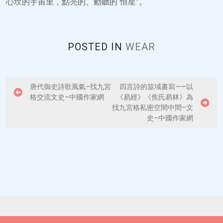
心坎的宇宙里，點亮的、動聽的“恒星”。
POSTED IN
WEAR
P
唐代御史詩歌風氣–找九宮
四言詩的筮域書寫——以
格交流文史–中國作家網
《易經》《焦氏易林》為
o
找九宮格私密空間中間–文
s
史–中國作家網
t
n
a
v
i
g