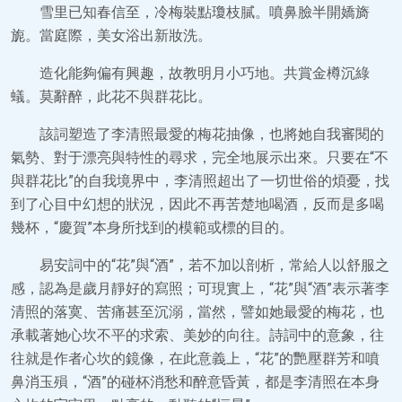
雪里已知春信至，冷梅裝點瓊枝膩。噴鼻臉半開嬌旖
旎。當庭際，美女浴出新妝洗。
造化能夠偏有興趣，故教明月小巧地。共賞金樽沉綠
蟻。莫辭醉，此花不與群花比。
該詞塑造了李清照最愛的梅花抽像，也將她自我審閱的
氣勢、對于漂亮與特性的尋求，完全地展示出來。只要在“不
與群花比”的自我境界中，李清照超出了一切世俗的煩憂，找
到了心目中幻想的狀況，因此不再苦楚地喝酒，反而是多喝
幾杯，“慶賀”本身所找到的模範或標的目的。
易安詞中的“花”與“酒”，若不加以剖析，常給人以舒服之
感，認為是歲月靜好的寫照；可現實上，“花”與“酒”表示著李
清照的落寞、苦痛甚至沉溺，當然，譬如她最愛的梅花，也
承載著她心坎不平的求索、美妙的向往。詩詞中的意象，往
往就是作者心坎的鏡像，在此意義上，“花”的艷壓群芳和噴
鼻消玉殞，“酒”的碰杯消愁和醉意昏黃，都是李清照在本身