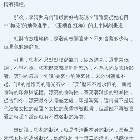
情有獨鐘。
那么，李清照為何這般愛好梅花呢？這還要從她心目
中“梅花”的抽像進手。《玉樓春·紅梅》的上半闋刻畫道：
紅酥肯放瓊瑤碎，探著南枝開遍未？不知含蓄多少時，
但見包躲無窮意。
可見，梅花不只默默積儲氣力，綻放漂亮，還非常低
調，不爭不搶。梅花歷來都是靜靜怒放，不為人的意志所影
響。該詞的最后一句說“要來小酌便來休，未必明朝風不
起。”指的是漂亮的電光石火——“美”歷來不是永恒的，而是
瞬時的印象與記憶。漂亮的瞬時性，寄寓著潛伏的殘暴性，
從古到今，漂亮最令人傷感之處，即是凋落，這何嘗不是現
代浩繁女性的命運？女性的美需求被觀賞，但當她不再被喜
愛之時呢？當然就有不成名狀的落寞。
無妨說，梅花的狀況，就是李清照本身的狀況，甚至是
宋代女性的通俗狀況，她們認同唯一無二的漂亮，也感傷于