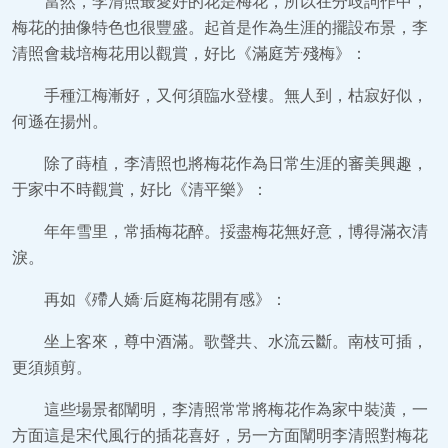
當然，李清照最愛好的花是梅花，所以在分歧詞作中，
梅花的抽像特色也很豐盛。起首是作為生涯的擺設布景，李
清照會栽培梅花用以觀賞，好比《滿庭芳·殘梅》：
手種江梅漸好，又何須臨水登樓。無人到，枯寂好似，
何遜在揚州。
除了蒔植，李清照也將梅花作為日常生涯的審美興趣，
于家中不時觀賞，好比《清平樂》：
年年雪里，常插梅花醉。挼盡梅花無好意，博得滿衣清
淚。
再如《殢人嬌·后庭梅花開有感》：
坐上客來，尊中酒滿。歌聲共、水流云斷。南枝可插，
更須頻剪。
這些場景都闡明，李清照常常將梅花作為家中裝潢，一
方面這是宋代風行的插花喜好，另一方面闡明李清照對梅花