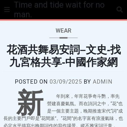
Time and tide wait for no
Skip
to
man.
content
WEAR
花酒共舞易安詞–文史-找
九宮格共享-中國作家網
POSTED ON
03/09/2025
BY
ADMIN
新
年到來，年宵花爭奇斗艷，率先
營建喜慶氣氛。而在詩詞之中，“花”也
是一個主要主題，晚期推進宋代“詞”成
長的主要門戶即是“花間派”。“花間”的名字富有浪漫氣味，也
必定水平描寫出晚期詞作的寫作場景。縱不雅宋詞汗青，