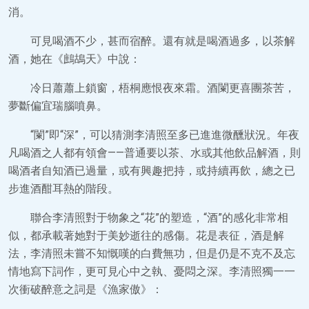
消。
可見喝酒不少，甚而宿醉。還有就是喝酒過多，以茶解
酒，她在《鷓鴣天》中說：
冷日蕭蕭上鎖窗，梧桐應恨夜來霜。酒闌更喜團茶苦，
夢斷偏宜瑞腦噴鼻。
“闌”即“深”，可以猜測李清照至多已進進微醺狀況。年夜
凡喝酒之人都有領會——普通要以茶、水或其他飲品解酒，則
喝酒者自知酒已過量，或有興趣把持，或持續再飲，總之已
步進酒酣耳熱的階段。
聯合李清照對于物象之“花”的塑造，“酒”的感化非常相
似，都承載著她對于美妙逝往的感傷。花是表征，酒是解
法，李清照未嘗不知慨嘆的白費無功，但是仍是不克不及忘
情地寫下詞作，更可見心中之執、憂悶之深。李清照獨一一
次衝破醉意之詞是《漁家傲》：