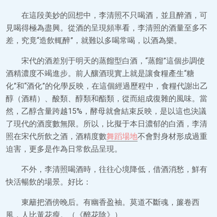
在這段美妙的回想中，李清照不只喝酒，並且醉酒，可
見喝得極為盡興。從酒的呈現頻率看，李清照的酒量至多不
差，究竟“造飲輒醉”，就難以多喝常喝，以酒為樂。
宋代的酒差別于明天的蒸餾型白酒，“蒸餾”這個步調使
酒精濃度不竭進步。前人釀酒現實上就是讓食糧產生“糖
化”和“酒化”的化學反映，在這個經過歷程中，食糧代謝出乙
醇（酒精）、酸類、醇類和酯類，從而組成復雜的風味。當
然，乙醇含量跨越15%，酵母就會結束反映，是以這也決議
了現代的酒度數無限。所以，比擬于本日濃郁的白酒，李清
照在宋代所飲之酒，酒精度數
舞蹈場地
不會對身材形成過重
迫害，更多是作為日常飲品呈現。
不外，李清照喝酒時，往往心境降低，借酒消愁，鮮有
快活暢飲的場景。好比：
東籬把酒傍晚后。有幽香盈袖。莫道不斷魂，簾卷西
風，人比黃花瘦。（《醉花陰》）