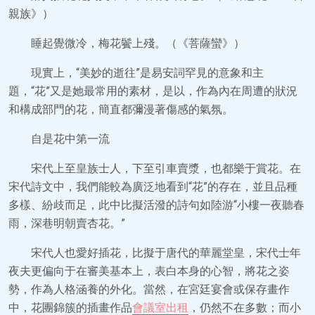
親族》）
睡起覺微冷，梅花鬢上殘。（《菩薩蠻》）
現實上，“美妙的逝往”是易安詞罕見的意象和主
題，“花”又是她最常用的素材，是以，作為內在周遭的狀況
和構成部門的花，簡直都彌漫著傷感的氣氛。
自是花中第一流
宋代上至皇族士人，下至引車賣漿，也都樂于賞花。在
宋代詩文中，我們能較為廣泛地看到“花”的存在，並且品種
多樣、紛歧而足，此中比擬活潑的詩句如陸游“小樓一夜聽春
雨，深巷明朝賣杏花。”
宋代人也愛好插花，比擬于唐代的華麗堂皇，宋代士年
夜夫更偏向于在審美基本上，表白本身的心智，將花之姿
勢，作為人格涵養的外化。當然，在宮廷宴會或保存畫作
中，花團錦簇的插畫作品
會議室出租
，仍然不在多數；而小