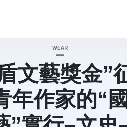
WEAR
茅盾文藝獎金”
青年作家的“
藝”實行–文史