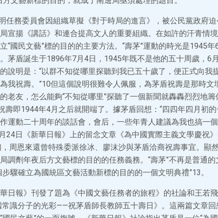
后方文藝新標的目的，就成了南邊局亟須處理的題目。
，文明任務委員會因組織草擬《對于時局的進言》，被公民黨政府
局宣揚《講話》和連合提高文人的重要組織。在如許的汗青情境下
“國民文藝”標的目的的主要方法。“壽茅”運動的時光是1945年
茅盾誕生于1896年7月4日，1945年既不是他的五十周歲，6
的說明是：“以群不知從哪里探聽到我已五十歲了，便正式向我
為我祝壽。”10但這個說明很難令人佩服，為茅盾祝壽是那時文
的老友，怎么能夠“不知從哪里”探聽了一個新聞就轟轟烈烈地籌
舍祝壽即1944年4月之后就開端了。據茅盾回想：“四四年四月初
作運動二十周年的談話會，會后，一些年青人建議為我也搞一個慶
年6月24日《新華日報》上的留念文章《為中國實際主義文學慶祝
6月初，周恩來還曾特殊委派徐冰、廖沫沙與茅盾洽商祝壽事宜。顯然
局調劑年夜后方文藝標的目的的任務義務。“壽茅”不再是普通的
個步驟確立為國統區文藝活動新標的目的的一個文明典禮”13。
華日報》刊發了題為《中國文藝任務者的旅程》的社論和王若飛
國常識分子的光彩——祝茅盾師長教師五十壽日》。這兩篇文章回