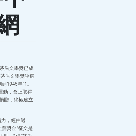
網
。茅盾文學獎已成
的茅盾文學獎評選
1945年”1。
念運動，會上取得
方捐贈，終極建立
精力，經由過
文藝獎金”征文是