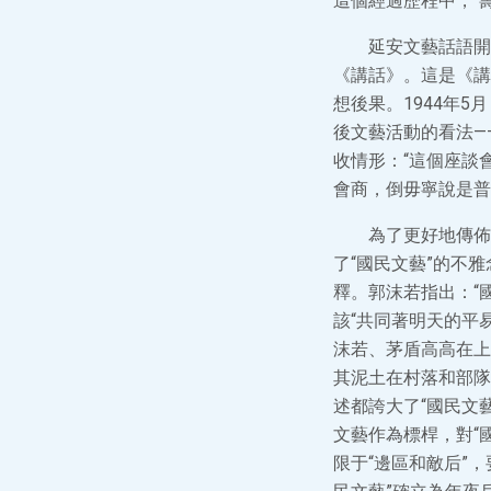
這個經過歷程中，“
延安文藝話語開
《講話》。這是《講
想後果。1944年
後文藝活動的看法—
收情形：“這個座談
會商，倒毋寧說是普
為了更好地傳佈
了“國民文藝”的不
釋。郭沫若指出：“
該“共同著明天的平
沫若、茅盾高高在上
其泥土在村落和部隊
述都誇大了“國民文
文藝作為標桿，對“
限于“邊區和敵后”