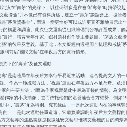
標的目的的主要方法。近些年，關于“壽茅”運動的研討已有若干結
被沉沒在“壽茅”的光線下，以往研討多是在會商“壽茅”時捎帶說
盾文藝獎金”并不像已有資料所述，建立于“壽茅”談話會上。據筆者
貌是“茅盾獎學金”，而這一變更恰好可以或許更直不雅地展示出
實行的構思和調適。此次征文運動從組織籌備到公布評選成果，觸
藝”實行、培育青年作家、鄉村題材創作等主要題目。“茅盾文藝獎
文藝”的後果及意義。基于此，本文擬經由過程周全梳理和考核“茅
服利前后“國民文藝”在年夜后方的實行情形。
規約下的“壽茅”及征文運動
祝壽”是南邊局在年夜后方奉行平易近主活動、連合提高文人的一
認。作為一種統戰方法，“祝壽”運動在年夜后方不足為奇。章濤
作家的主要方法，4而為作家祝壽是此中最為直接的情勢。為文
塑作家的小我抽像，進而依托他們的名譽連合各方權勢，例如194
動中，“壽茅”尤為特別。究其緣由，一是此次運動內在的事務豐
特有的；二是此次運動任重道遠，它肩負著調劑年夜后方文藝標的
夜后方文藝界的焦點義務是根據延安文藝思惟將文藝標的目的調劑為