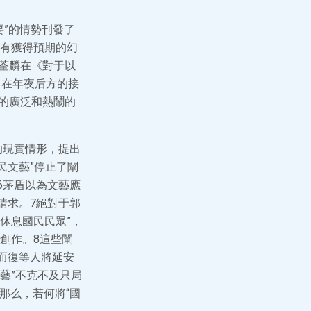
要”的情勢刊發了
有獲得預期的幻
邵荃麟在《對于以
》在年夜后方的接
的廣泛和熱鬧的
的現實情形，提出
民文藝”停止了闡
6茅盾以為文藝應
請求。7絕對于郭
休息國民民眾”，
創作。8這些闡
而復等人將延安
藝”不克不及只局
那么，若何將“國