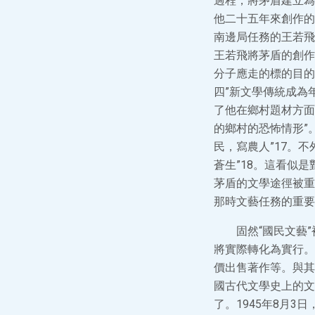
過程，將茅盾建立為
他二十五年來創作的
南邊局任務的王若飛
王若飛將茅盾的創作
分子應走的標的目的
四”新文學傳統成為
了他在鄉村題材方面
的鄉村的恐怖情形”
民，寫農人”17。
蒼生”18。這看似
茅盾的文學途徑被重
那時文藝任務的重要
固然“國民文藝
將實際轉化為實行。
價出售著作等。與其
國古代文學史上的文
了。1945年8月