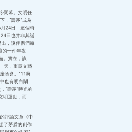
迫令閉幕。文明任
，“壽茅”成為
6月24日，這個時
月24日也并非其誕
提出，說伴侶們愿
壇的一件年夜
備。實在，謀
的一天，重慶文藝
賀會。”11吳
》中也有明白闡
，“壽茅”時光的
文明運動，而
的評論文章《中
想了茅盾的創作