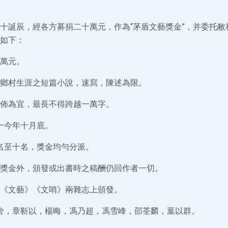
十誕辰，經各方募捐二十萬元，作為“茅盾文藝獎金”，并委托敝
如下：
萬元。
鄉村生涯之短篇小說，速寫，陳述為限。
佈為宜，最長不得跨越一萬字。
—今年十月底。
名至十名，獎金均勻分派。
獎金外，頒發或出書時之稿酬仍回作者一切。
《文藝》《文哨》兩雜志上頒發。
舍，章靳以，楊晦，馮乃超，馮雪峰，邵荃麟，葉以群。