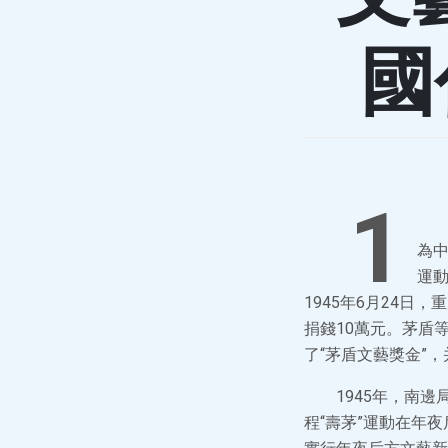
國
1
為
運動
1945年6月24
捐錢10萬元。茅盾
了“茅盾文藝獎金”，
1945年，南
程“壽茅”運動在年夜