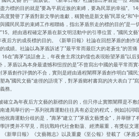
“國民文藝”的一面旗號。《新華日報》社論指出茅盾是一位“為國
盡力標的目的就是“要為平易近族的束縛，要為民眾的幸福”。1
高度贊譽了茅盾對新文學的進獻，稱贊他是新文藝“民眾化”和“中
與國民民眾的束縛工作相聯絡，指出茅盾所走的標的目的“是一
”15。經由過程確定茅盾在新文明活動中的引導位置，“國民文藝”
年夜后方的成長標的目的。《新華日報》社論在回想茅盾的創作
的成績。社論以為茅盾訴述了“最平常而最巨大的老蒼生”的苦痛
。16在“壽茅”談話會上，年夜會主席沈鈞儒也表現盼望茅盾“以
不外，茅盾以為本身最遺憾和忸捏的是“不曾寫出中國的最平常而
是對茅盾創作評價的不合，實則是經由過程闡釋茅盾創作明白“國民
塑為“國民文藝”途徑的語境下，對茅盾鄉村書寫的誇大表白了“寫鄉
義務。
”被確立為年夜后方文藝的新標的目的，但只停止實際闡釋是不敷
南邊局舉行的一系列祝壽運動往往具有必定的程式，例如詩詞唱
他祝壽運動分歧的是，“壽茅”建立了“茅盾文藝獎金”，并舉辦了
學評獎并不罕見，而抗戰時代社會動蕩、經濟嚴重，有獎征文運
3日，《新華日報》《文藝雜志》以及重慶《至公報》登載了《茅盾