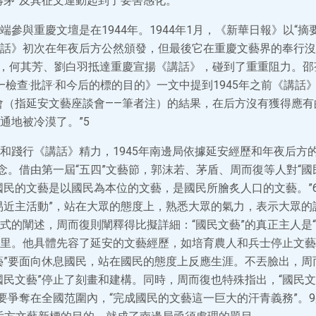
壽茅”及其征文運動起到了要害感化。
端參與重慶文壇是在1944年。1944年1月，《新華日報》以“摘
話》初次在年夜后方公然頒發，但最後它在重慶文藝界的奉行沒
5月，何其芳、劉白羽抵達重慶宣揚《講話》，碰到了重重阻力。
—檢查·批評·和今后的標的目的》一文中提到1945年之前《講話
會（指延安文藝座談會——筆者注）的結果，在后方沒有獲得應有
通地被冷漠了。”5
和踐行《講話》精力，1945年南邊局依據延安經歷和年夜后方
雅念。借由第一屆“五四”文藝節，郭沫若、茅盾、周而復等人對“國
國民的文藝是以國民為本位的文藝，是國民所膾炙人口的文藝。”
易近主活動”，站在大眾的態度上，熟悉大眾的氣力，表示大眾的
式的闡述，周而復則闡釋得比擬詳細：“國民文藝”的真正主人是“
里。他具體先容了延安的文藝經歷，如培育農人和兵士停止文藝
藝”要面向休息國民，站在國民的態度上反應生涯。不丟臉出，周
國民文藝”停止了刻畫和建構。同時，周而復也特殊指出，“國民文
，要爭奪在全國范圍內，“完成國民的文藝這一巨大的汗青義務”。9