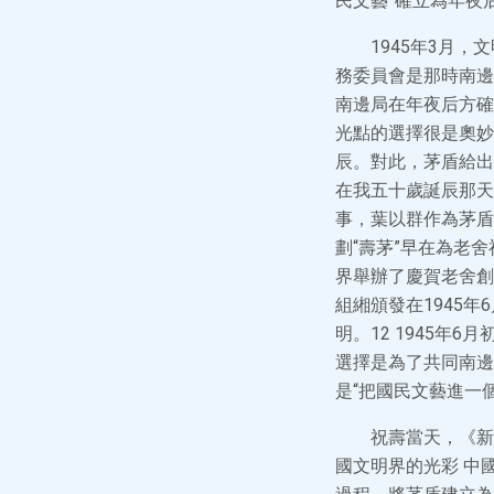
民文藝”確立為年夜
1945年3月
務委員會是那時南邊
南邊局在年夜后方確立
光點的選擇很是奧妙。
辰。對此，茅盾給出
在我五十歲誕辰那天
事，葉以群作為茅盾
劃“壽茅”早在為老
界舉辦了慶賀老舍創
組緗頒發在1945
明。12 1945年
選擇是為了共同南邊
是“把國民文藝進一
祝壽當天，《新
國文明界的光彩 中