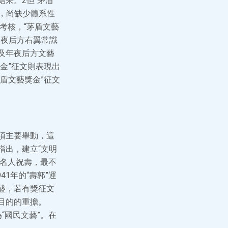
果。2但“茅盾
起，尚缺少體系性
考核，“茅盾文藝
年夜后方右翼常識
及年夜后方文藝
金”征文則表現出
盾文藝獎金”征文
項主要舉動，這
指出，建立“文明
明名人祝壽，最不
1年的“壽郭”運
盛，若有獎征文
目的的重擔。
“國民文藝”。在