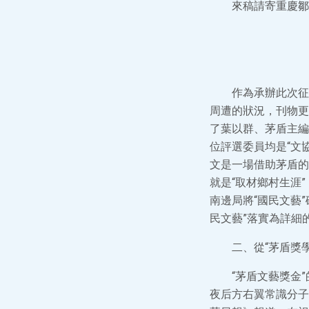
來稿請寄重慶鄒
作為承辦此次征
周遭的狀況，刊物更
了葉以群、茅盾主編
位評選委員均是“文
文是一場借助茅盾的
就是“取材鄉村生涯”
南邊局將“國民文藝
民文藝”落實為詳細
二、從“茅盾獎學
“茅盾文藝獎金
夜后方右翼常識分子