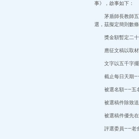
事》，啟事如下：
茅盾師長教師五
選，茲擬定簡則數條
獎金額暫定二十
應征文稿以取材
文字以五千字擺
截止每日天期—
被選名額——五
被選稿件除致送
被選稿件優先在
評選委員——老