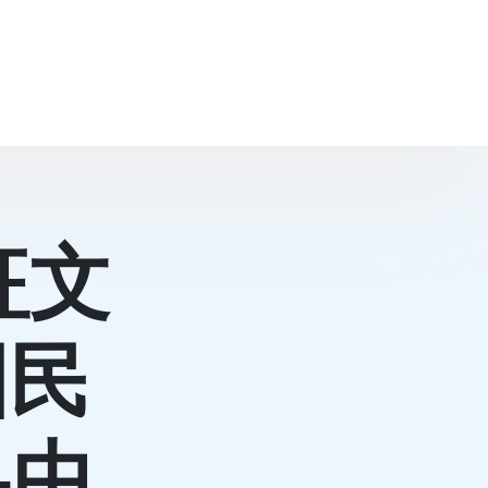
征文
國民
–中