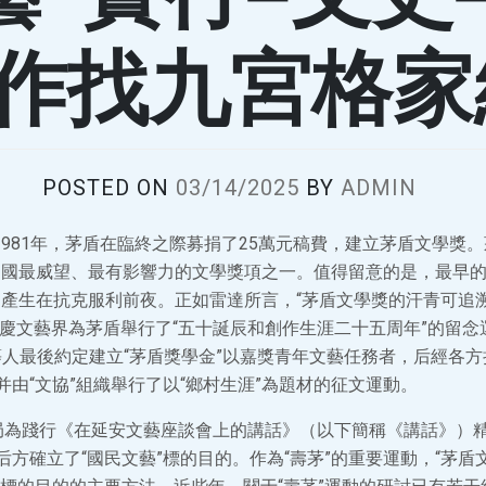
作找九宮格家
POSTED ON
03/14/2025
BY
ADMIN
981年，茅盾在臨終之際募捐了25萬元稿費，建立茅盾文學獎
中國最威望、最有影響力的文學獎項之一。值得留意的是，最早
產生在抗克服利前夜。正如雷達所言，“茅盾文學獎的汗青可追溯到
日，重慶文藝界為茅盾舉行了“五十誕辰和創作生涯二十五周年”的留
等人最後約定建立“茅盾獎學金”以嘉獎青年文藝任務者，后經各
并由“文協”組織舉行了以“鄉村生涯”為題材的征文運動。
邊局為踐行《在延安文藝座談會上的講話》（以下簡稱《講話》）
后方確立了“國民文藝”標的目的。作為“壽茅”的重要運動，“茅盾