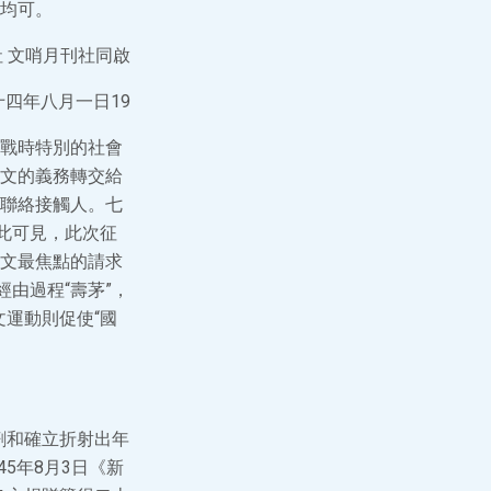
均可。
 文哨月刊社同啟
十四年八月一日19
戰時特別的社會
文的義務轉交給
聯絡接觸人。七
此可見，此次征
文最焦點的請求
經由過程“壽茅”，
文運動則促使“國
劑和確立折射出年
5年8月3日《新