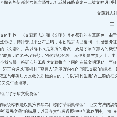
容路蒼坪街新村六號文藝雜志社或林森路蹇家巷三號文哨月刊社
文藝雜志社
三
文的刊物，《文藝雜志》和《文哨》具有很強的右翼顏色。由于
迭敏捷，待評獎成果公布之時，兩份雜志均已復刊，刊發獲獎征
的《文聯》。葉以群不只是茅盾的老友，更是茅盾在黨內的機密
協”成員，除老舍沒有顯明的黨派顏色外，其他都是右翼人士。由
小我名譽，將延安的工農兵文藝推向全國的右翼文明運動。而征
，這正合適以“寫鄉村”“寫農人”為基礎內在的“國民文藝”的請求。
”確立為年夜后方文藝的新標的目的，而以“鄉村生涯”為主題的征
的文先生產運動。
金”到“茅盾文藝獎金”
”的最後樣貌是以獎掖青年為目標的“茅盾獎學金”，征文方法的調
對“國民文藝”的構思，以及在實行經過歷程中的戰略調劑。據194