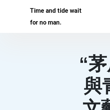
Skip
to
Time and tide wait
content
for no man.
“
與
文