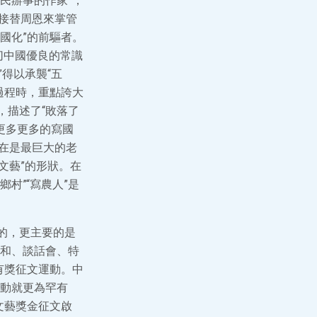
民辦事的作家”，
4接替周恩來掌管
國化”的前驅者。
切中國優良的常識
得以承襲“五
過程時，重點誇大
，描述了“敗落了
后更多更多的寫國
實在是最巨大的老
文藝”的形狀。在
村”“寫農人”是
的，更主要的是
和、談話會、特
有獎征文運動。中
動就更為罕有
文藝獎金征文啟