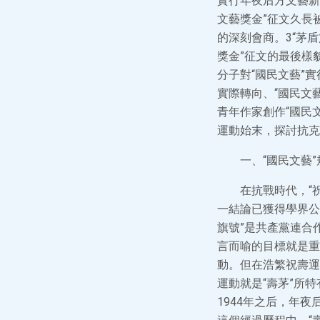
實行年夜后方文藝新
文藝獎金”征文久長
的深刻會商。3“茅
獎金”征文的最後樣
分子對“國民文藝”
實際轉向、“國民文
青年作家創作“國民
運動始末，探討抗克
一、“國民文藝”
在抗戰時代，“
一結論已獲得學界公
旗號”是共產黨連合
言而喻的目標就是重
動。但在浩繁祝壽運
運動就是“壽茅”所
1944年之后，年