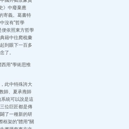
中國外鄉景象資
史》中廢棄應
”的寄義。葛書特
中沒有“哲學
是便依照東方哲學
典籍中往爬梳彙
起到眼下一百多
念了。
西用”學術思惟
，此中特殊誇大
長教師、夏承燾師
的系統可以說是這
三位巨匠都是傳
闢了一種新的研
框架的“體用”關