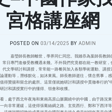
宮格講座網
POSTED ON
03/14/2025
BY
ADMIN
嘉瑩師長教師離世，學界同仁同悲。我雖忝為葉師長教師
常日專門進修受教機遇未幾。不外我們究竟都在統一教研室，
代文學研討和講授，常常能一路餐與加入各類學術運動、講授
論運動等，潛移默化，如沐東風。師長教師逝往，懷念舊事，感
值得贊揚和留念的處所。這里僅就她研討和講授中貫徹奉行的“中
研討和講授實行中的懂得、領會和收獲。
看，處于西北年夜海和東南高原山脈圍繞中的中國，由于路況東
一向非常遲緩，這使得張騫絲綢之路、玄奘西行、鄭和下西洋等