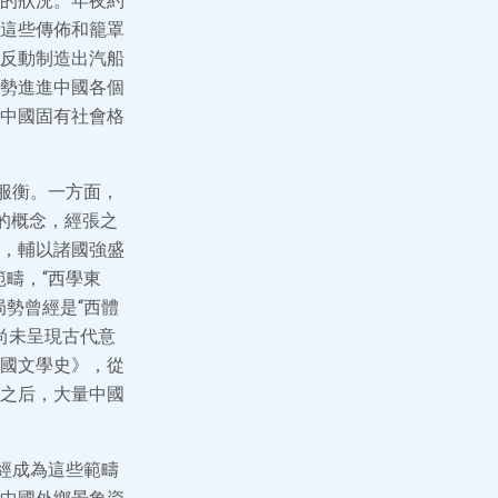
的狀況。年夜約
這些傳佈和籠罩
反動制造出汽船
勢進進中國各個
中國固有社會格
服衡。一方面，
”的概念，經張之
本，輔以諸國強盛
疇，“西學東
勢曾經是“西體
尚未呈現古代意
中國文學史》，從
之后，大量中國
經成為這些範疇