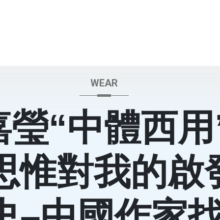
WEAR
嘉瑩“中體西用
思惟對我的啟
史–中國作家