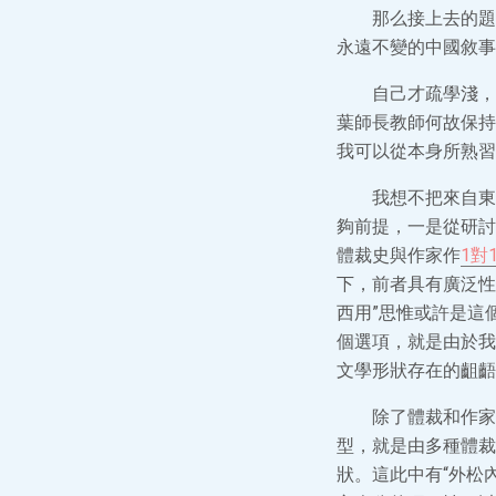
那么接上去的題
永遠不變的中國敘事
自己才疏學淺，
葉師長教師何故保持
我可以從本身所熟習
我想不把來自東
夠前提，一是從研討
體裁史與作家作
1對
下，前者具有廣泛性
西用”思惟或許是這
個選項，就是由於我
文學形狀存在的齟齬
除了體裁和作家
型，就是由多種體裁
狀。這此中有“外松