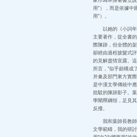
家作為本身著書立說
用”），而是依據中
用”）。
以她的《小詞年
主要著作，從全書的
際陳跡，但全體的架
卻經由過程披髮式評
的見解盡情宣露。這
所言，“似乎頗構成
并兼及部門東方實際
是中漢文學傳統中應
批駁的陳跡影子。葉
學闡釋綱領，足見其
反撥。
我和葉師長教師
文學範疇，我的研討