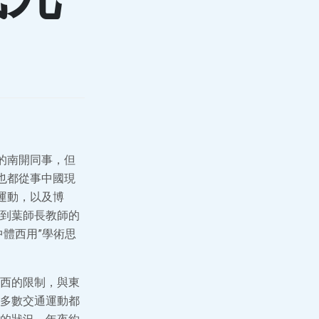
的南開同事，但
也都從事中國現
運動，以及博
到葉師長教師的
體西用”學術思
西的限制，與東
多數交通運動都