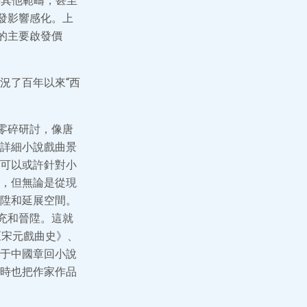
學其他範疇，甚至
發影響感化。上
的主要啟發價
況了百年以來“西
零碎研討，像唐
詳細小說戲曲景
可以或許針對小
，但無論是從現
陞和延展空間。
充和晉陞。這就
《宋元戲曲史》、
于中國章回小說
時也把作家作品