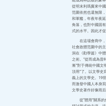
能成為神話般的豪舉
從明末利瑪竇來中國
范圍依然也還無限，
和軍艦，年夜年夜延
角落，也對中國固有
式的水平。因此才促
在這場會商中，
社會政體范圍中的主
洞在《勸學篇》中體
之術。”從而成為昔
漸”對于傳統中國文
頂用”了。以文學史
義上的文學史。19世
而激發中國人本身寫
文學史著作好像雨后
從“體用”關系