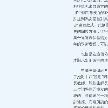
研討范式的主流。這
料往填充來自東方的
用“中國哲學史”的稱
殊提到馮友蘭曾對其
史”這種款式，此刻
史的編製方法，從宇
集合適這幾個基礎方
年的學術過程，可以
也恰是在這個佈
才顯示出衝破性的進
中國詞學研討會
了她對中西“體用”
長教師、龍榆生師長
三位詞學巨匠樹立的
統的，是傳統的一種
討途徑。而這所謂的