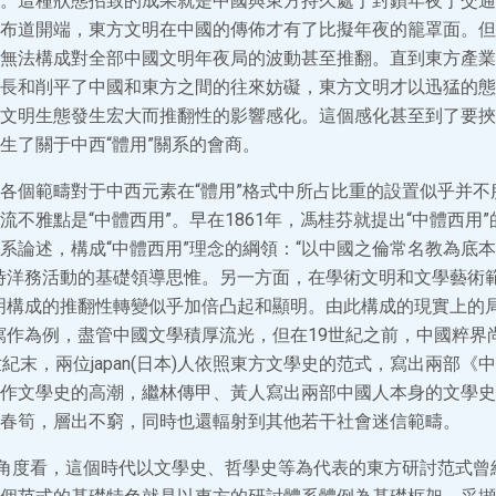
。這種狀態招致的成果就是中國與東方持久處于封鎖年夜于交通
布道開端，東方文明在中國的傳佈才有了比擬年夜的籠罩面。但
無法構成對全部中國文明年夜局的波動甚至推翻。直到東方產業
長和削平了中國和東方之間的往來妨礙，東方文明才以迅猛的態
文明生態發生宏大而推翻性的影響感化。這個感化甚至到了要挾
生了關于中西“體用”關系的會商。
各個範疇對于中西元素在“體用”格式中所占比重的設置似乎并不
流不雅點是“中體西用”。早在1861年，馮桂芬就提出“中體西用
系論述，構成“中體西用”理念的綱領：“以中國之倫常名教為底
時洋務活動的基礎領導思惟。另一方面，在學術文明和文學藝術範
明構成的推翻性轉變似乎加倍凸起和顯明。由此構成的現實上的局
寫作為例，盡管中國文學積厚流光，但在19世紀之前，中國粹界
紀末，兩位japan(日本)人依照東方文學史的范式，寫出兩部《
作文學史的高潮，繼林傳甲、黃人寫出兩部中國人本身的文學史
春筍，層出不窮，同時也還輻射到其他若干社會迷信範疇。
的角度看，這個時代以文學史、哲學史等為代表的東方研討范式曾