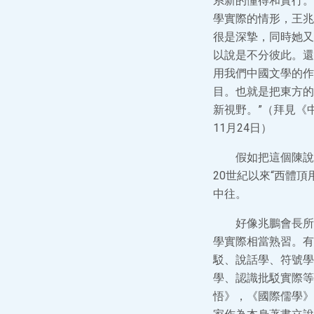
系新的懂得和實行。
學實際的情形，王兆
很是深摯，同時她又
以說是不分彼此。還
用我們中國文學的作
目。也就是把東方的
新視野。”（拜見《
11月24日）
假如把這個陳說
20世紀以來“西體頂
中往。
好像兆鵬會長所
學實際相當熟習。有
駁、說話學、符號學
學、認識批駁實際等
悟》，《國際儒學》