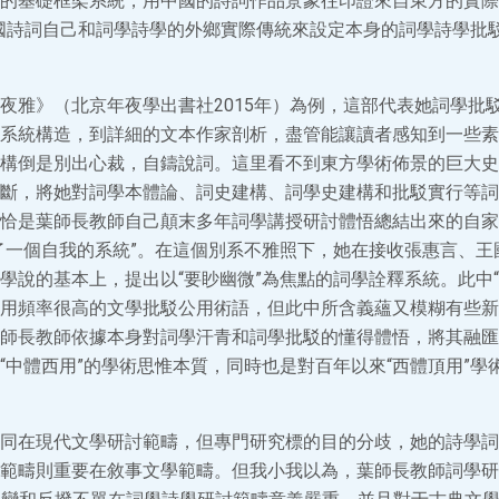
的基礎框架系統，用中國的詩詞作品景象往印證來自東方的實際
國詩詞自己和詞學詩學的外鄉實際傳統來設定本身的詞學詩學批駁
夜雅》（北京年夜學出書社2015年）為例，這部代表她詞學批
系統構造，到詳細的文本作家剖析，盡管能讓讀者感知到一些素
構倒是別出心裁，自鑄說詞。這里看不到東方學術佈景的巨大史
斷，將她對詞學本體論、詞史建構、詞學史建構和批駁實行等詞
恰是葉師長教師自己顛末多年詞學講授研討體悟總結出來的自家
了一個自我的系統”。在這個別系不雅照下，她在接收張惠言、王
學說的基本上，提出以“要眇幽微”為焦點的詞學詮釋系統。此中“要
用頻率很高的文學批駁公用術語，但此中所含義蘊又模糊有些新
師長教師依據本身對詞學汗青和詞學批駁的懂得體悟，將其融匯
“中體西用”的學術思惟本質，同時也是對百年以來“西體頂用”學
同在現代文學研討範疇，但專門研究標的目的分歧，她的詩學詞
範疇則重要在敘事文學範疇。但我小我以為，葉師長教師詞學研