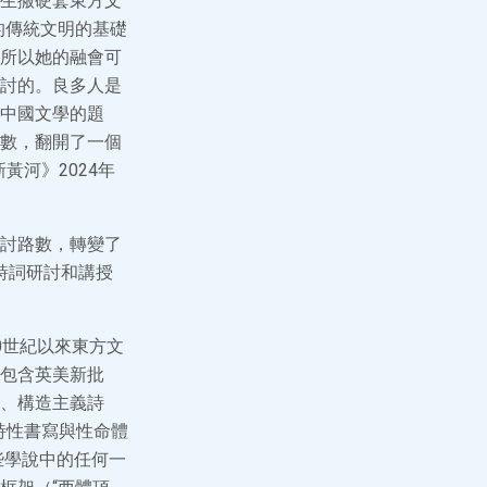
生搬硬套東方文
的傳統文明的基礎
所以她的融會可
討的。良多人是
中國文學的題
數，翻開了一個
河》2024年
討路數，轉變了
詩詞研討和講授
0世紀以來東方文
包含英美新批
、構造主義詩
詩性書寫與性命體
些學說中的任何一