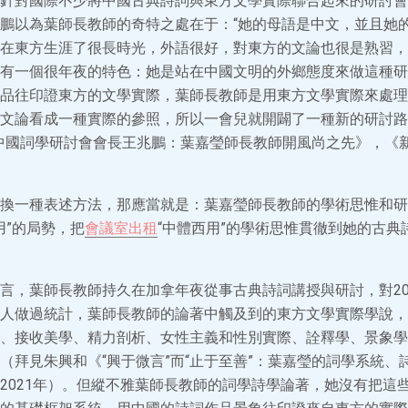
針對國際不少將中國古典詩詞與東方文學實際聯合起來的研討會
鵬以為葉師長教師的奇特之處在于：“她的母語是中文，並且她
在東方生涯了很長時光，外語很好，對東方的文論也很是熟習，
有一個很年夜的特色：她是站在中國文明的外鄉態度來做這種研
品往印證東方的文學實際，葉師長教師是用東方文學實際來處理
文論看成一種實際的參照，所以一會兒就開闢了一種新的研討路
中國詞學研討會會長王兆鵬：葉嘉瑩師長教師開風尚之先》，《新黃
換一種表述方法，那應當就是：葉嘉瑩師長教師的學術思惟和研
用”的局勢，把
會議室出租
“中體西用”的學術思惟貫徹到她的古典
言，葉師長教師持久在加拿年夜從事古典詩詞講授與研討，對2
人做過統計，葉師長教師的論著中觸及到的東方文學實際學說，
、接收美學、精力剖析、女性主義和性別實際、詮釋學、景象學
（拜見朱興和《“興于微言”而“止于至善”：葉嘉瑩的詞學系統、
2021年）。但縱不雅葉師長教師的詞學詩學論著，她沒有把這