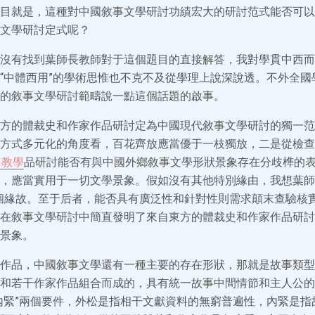
目就是，這種對中國敘事文學研討功績宏大的研討范式能否可以
文學研討定式呢？
沒有找到葉師長教師對于這個題目的直接解答，我對學貫中西而
“中體西用”的學術思惟也不克不及從學理上說深說透。不外全國
的敘事文學研討範疇說一點這個話題的啟事。
方的體裁史和作家作品研討定為中國現代敘事文學研討的獨一范
方式多元化的角度看，百花齊放應當優于一枝獨放，二是從檢查
1教學
品研討能否有與中國外鄉敘事文學形狀景象存在分歧榫的
，應當實用于一切文學景象。假如沒有其他特別緣由，我想葉師
個緣故。至于后者，能否具有廣泛性和針對性則需求顛末查驗核
在敘事文學研討中簡直發明了來自東方的體裁史和作家作品研討
景象。
作品，中國敘事文學還有一種主要的存在形狀，那就是故事類型
和若干作家作品組合而成的，具有統一故事中間情節和主人公的
內緊”兩個要件，外松是指相干文獻資料的無窮普遍性，內緊是指