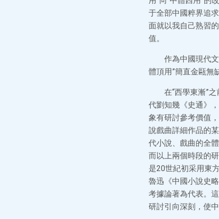
用”向“中體西用”
于全部中國粹界追求
面就以我自己熟習的
值。
作為中國現代文
體頂用”簡直金甌無
在“西學東漸”
代劉知幾《史通》，
象有研討參考價值，
說戲曲詳細作品的某
代小說、戲曲的全體
而以上兩個時段的研
是20世紀初采用東
魯迅《中國小說史略
考據論著為代表。這
研討引向深刻，使中