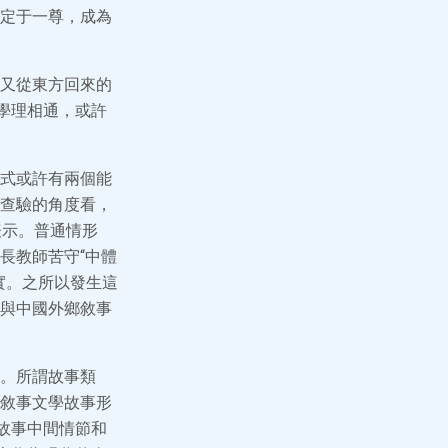
定于一尊，成為
又從東方回來的
學理相通，或許
式或許有兩個能
查驗的角度看，
表示。普通情形
長教師苦守“中體
實。之所以發生這
與中國外鄉敘事
。所謂故事類
敘事文學故事形
故事中間情節和