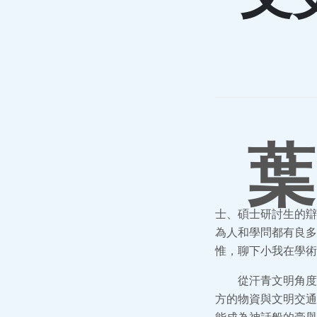
葉
士、碩士研討生的辯
為人和學問都有良多
惟，聊下小我在學術
從汗青文明角度
方的物資與文明交通