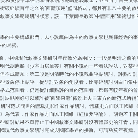
的改變和反撥不單在詞學詩學研討範疇意義嚴重，並且對于古典文
衝破延續百年之久的“西體頂用”堅固格式，都具有非常主要的啟
敘事文學範疇研討狀態，談一下葉師長教師“中體西用”學術思惟
學的主要構成部門，以小說戲曲為主的敘事文學也異樣經過的事
缺的局勢。
之前，中國現代敘事文學研討年夜致分為兩段：一段是明清之前的
明代胡應麟《少室山房筆叢》有關小說的一些看法說法，對某些
但不成體系；第二段是明清時代的小說戲曲評點研討。評點研討
些景象停止點評，從研討對象的角度看，比零碎研討明白而集中
格式范圍看，仍是從詳細點評的目的范圍看，都還有較年夜的晉
討缺點剛好可以或許被“西學東漸”佈景上去自東方的新范式所補
方研討范式問世的體裁史和作家作品研討。體裁史方面以王國維
》為代表，作家作品方面以王國維《紅樓夢評論》、胡適若干關
些研討結果不單停止了中國敘事文學研討沒有體裁史的汗青，同
國現代敘事文學研討完成與國際學界的接軌。可謂功莫年夜焉。