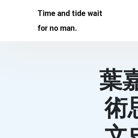
Skip
to
Time and tide wait
content
for no man.
葉
術
文