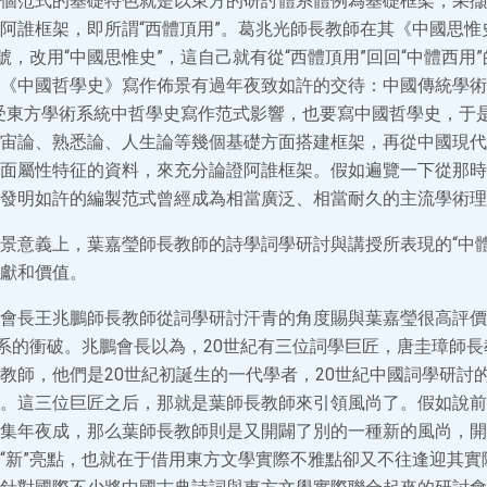
個范式的基礎特色就是以東方的研討體系體例為基礎框架，采擷
阿誰框架，即所謂“西體頂用”。葛兆光師長教師在其《中國思惟
號，改用“中國思惟史”，這自己就有從“西體頂用”回回“中體西用
《中國哲學史》寫作佈景有過年夜致如許的交待：中國傳統學術
受東方學術系統中哲學史寫作范式影響，也要寫中國哲學史，于
宙論、熟悉論、人生論等幾個基礎方面搭建框架，再從中國現代
面屬性特征的資料，來充分論證阿誰框架。假如遍覽一下從那時
發明如許的編製范式曾經成為相當廣泛、相當耐久的主流學術理
景意義上，葉嘉瑩師長教師的詩學詞學研討與講授所表現的“中體
獻和價值。
會長王兆鵬師長教師從詞學研討汗青的角度賜與葉嘉瑩很高評價
關系的衝破。兆鵬會長以為，20世紀有三位詞學巨匠，唐圭璋師
教師，他們是20世紀初誕生的一代學者，20世紀中國詞學研討
。這三位巨匠之后，那就是葉師長教師來引領風尚了。假如說前
集年夜成，那么葉師長教師則是又開闢了別的一種新的風尚，開
“新”亮點，也就在于借用東方文學實際不雅點卻又不往逢迎其實際