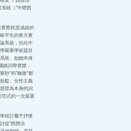
框架（“西體頂
系統（“中體西
駁實際程度成績的
昧平生的東方實
論系統，但此中
學嚴重學術題目
系統，如她本身
國維詞學實際，
眇”和“幽微”都
批駁、女性主義
晉陞為本身的詞
術范式的一次嚴重
學研討屬于抒懷
討從“西體頂