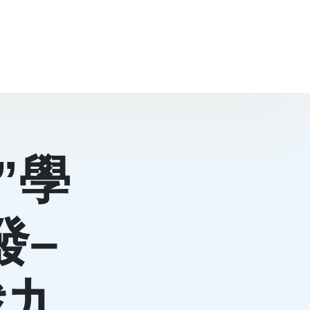
”學
發–
找九