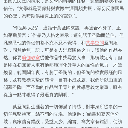
出國民民眾的請求，是文學的時期的任務，這個綱要我極端
信任。”文學就是要保持與實際生涯同頻共振，深切反應國民
的心聲，為時期供給真正的的“證詞”。
“作品即人品”，這話于葉圣陶來說，再適合不外了。正
如茅盾所言：“作品乃人格之表示：這句話于圣陶而益信。但
凡熟悉他的伴侶們都不克不及不覺得，和
共享空間
圣陶絕
對，固然他無一語，可是令人消釋陋俗之心，讀他的作品亦
然。你要
瑜伽教室
從他作品中找尋驚人事，那紛歧定有；但
是即在初無驚人處有他那種凈化升華人的品性的氣力。才筆
煥發，範圍闊年夜，有勝于圣陶的，但圣陶的樸實嚴謹的風
格，及其敦樸真摯的感情，自有不成及處。我們所以由衷的
傾慕圣陶，而圣陶的作品對于青年的教導意義之嚴重，唯有
從這一點才獲得了最逼真的闡明。”
葉圣陶對生涯著的一切佈滿了情感，對本身所從事的一
切任務堅持著一絲不茍的立場。他說過：“編書和寫家信分
歧，寫家信有錯誤，受益人少。編書、寫文章有錯誤，使讀