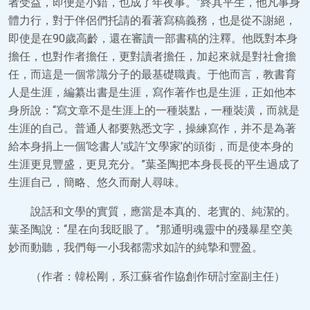
者受益，即便是小錯，也成了年夜事。”終其平生，他凡事身
體力行，對于伴侶們托請的看著寫稿義務，也是從不謝絕，
即使是在90歲高齡，還在審讀一部書稿的注釋。他既對本身
擔任，也對作者擔任，更對讀者擔任，加起來就是對社會擔
任，而這是一個常識分子的最基礎職責。于他而言，教書育
人是生涯，編纂出書是生涯，寫作著作也是生涯，正如他本
身所說：“寫文章不是生涯上的一種裝點，一種裝潢，而就是
生涯的自己。普通人都要熟悉文字，操練寫作，并不是為著
給本身捐上一個‘唸書人’或許‘文學家’的頭銜，而是使本身的
生涯更見豐盛，更見充分。”葉圣陶把本身長長的平生過成了
生涯自己，簡略、悠久而耐人尋味。
說話和文學的實質，應當是本真的、老實的、純潔的。
葉圣陶說：“星在向我眨眼了。”那通明魂靈中的殘暴星空美
妙而動聽，我們每一小我都需求如許的純摯和豐盈。
（作者：韓松剛，系江蘇省作協創作研討室副主任）