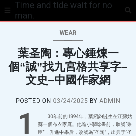
Time and tide wait for no
Skip
to
man.
content
WEAR
葉圣陶：專心錘煉一
個“誠”找九宮格共享字–
文史–中國作家網
POSTED ON
03/24/2025
BY
ADMIN
1
30年前的1894年，葉紹鈞誕生在江蘇姑
蘇一個布衣家庭。他進小學唸書前，取號“秉
臣”，升進中學后，改號為“圣陶”，出典于“圣