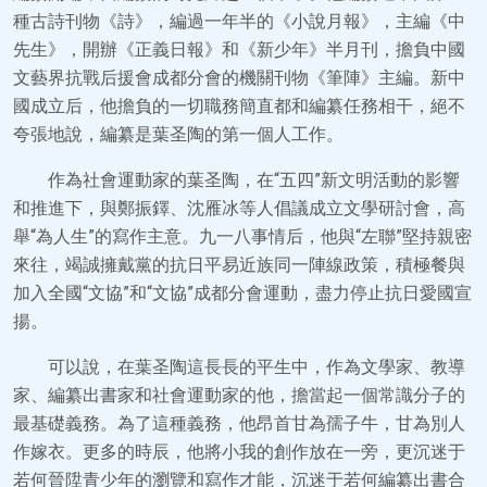
種古詩刊物《詩》，編過一年半的《小說月報》，主編《中
先生》，開辦《正義日報》和《新少年》半月刊，擔負中國
文藝界抗戰后援會成都分會的機關刊物《筆陣》主編。新中
國成立后，他擔負的一切職務簡直都和編纂任務相干，絕不
夸張地說，編纂是葉圣陶的第一個人工作。
作為社會運動家的葉圣陶，在“五四”新文明活動的影響
和推進下，與鄭振鐸、沈雁冰等人倡議成立文學研討會，高
舉“為人生”的寫作主意。九一八事情后，他與“左聯”堅持親密
來往，竭誠擁戴黨的抗日平易近族同一陣線政策，積極餐與
加入全國“文協”和“文協”成都分會運動，盡力停止抗日愛國宣
揚。
可以說，在葉圣陶這長長的平生中，作為文學家、教導
家、編纂出書家和社會運動家的他，擔當起一個常識分子的
最基礎義務。為了這種義務，他昂首甘為孺子牛，甘為別人
作嫁衣。更多的時辰，他將小我的創作放在一旁，更沉迷于
若何晉陞青少年的瀏覽和寫作才能，沉迷于若何編纂出書合