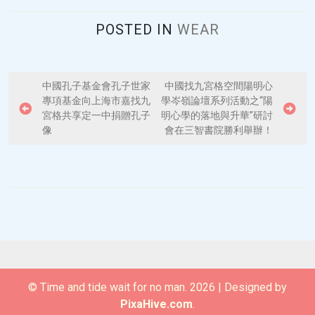
POSTED IN
WEAR
P
中國孔子基金會孔子世家
中國找九宮格空間陽明心
專項基金向上海市嘉找九
學岑嶺論壇系列活動之“陽
o
宮格共享定一中捐贈孔子
明心學的落地與升華”研討
s
像
會在三智書院勝利舉辦！
t
n
a
v
i
g
a
© Time and tide wait for no man. 2026
|
Designed by
t
PixaHive.com
.