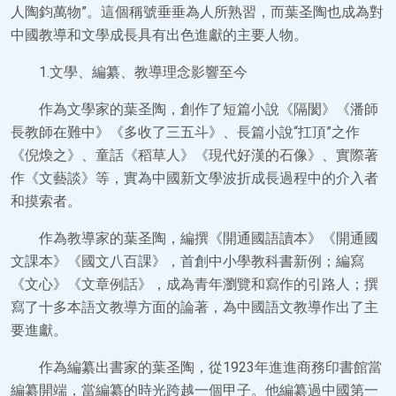
人陶鈞萬物”。這個稱號垂垂為人所熟習，而葉圣陶也成為對
中國教導和文學成長具有出色進獻的主要人物。
1.文學、編纂、教導理念影響至今
作為文學家的葉圣陶，創作了短篇小說《隔閡》《潘師
長教師在難中》《多收了三五斗》、長篇小說“扛頂”之作
《倪煥之》、童話《稻草人》《現代好漢的石像》、實際著
作《文藝談》等，實為中國新文學波折成長過程中的介入者
和摸索者。
作為教導家的葉圣陶，編撰《開通國語讀本》《開通國
文課本》《國文八百課》，首創中小學教科書新例；編寫
《文心》《文章例話》，成為青年瀏覽和寫作的引路人；撰
寫了十多本語文教導方面的論著，為中國語文教導作出了主
要進獻。
作為編纂出書家的葉圣陶，從1923年進進商務印書館當
編纂開端，當編纂的時光跨越一個甲子。他編纂過中國第一