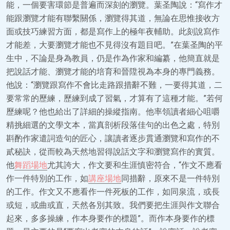
能，一個要害環節是普遍而深刻的瀏覽。葉圣陶說：“寫作才
能跟瀏覽才能有聯繫關係，瀏覽得其道，無論在思惟接收方
面或技巧練習方面，都是寫作上的極年夜輔助。此刻說寫作
才能差，大要瀏覽才能也不見得沒有題目吧。”在葉圣陶的平
生中，不論是身為教員，仍是作為作家和編纂，他簡直就是
把說話才能、瀏覽才能的培育和晉陞視為本身的專門義務。
他說：“瀏覽跟寫作不會比走路跟措辭不難，一要得其道，二
要常常的歷練，歷練到成了習氣，才算有了這種才能。”若何
歷練呢？他也給出了詳細的操縱指南。他率領讀者細心咀嚼
精挑細選的文學文本，當真剖析段落佳句的出色之處，特別
斟酌作家遣詞造句的匠心，讓讀者逐步貫通瀏覽和寫作的不
貳秘訣，從而較為天然地習得說話文字和瀏覽寫作的實質。
他
舞蹈場地
尤其誇大，作文要和生涯慎密符合，“作文不應看
作一件特別的工作，如
講座場地
同措辭，原來不是一件特別
的工作。作文又不應看作一件死板的工作，如同泉流，或長
或短，或曲或直，天然各別其致。我們要把生涯與作文聯合
起來，多多操練，作本身要作的標題”。而作本身要作的標