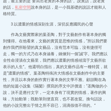
題，最主要的是“要寫出老實的本身的話”。說實話，說老實
的話，
私密空間
說本身的話，是一小我基礎的說話才能和人
格特質。
3.以濃重的情感深刻生涯，深切反應國民的心聲
作為文藝實際家的葉圣陶，對于文藝創作有著本身的獨
到懂得。在他看來，文藝的實質是思惟的情感，“所以我們要
創作我們所盼望的真文藝品，沒有范本可臨，沒有捷徑可
走，獨一的方式乃在本身涵養，錘煉到一個‘誠’字。我們應以
全性命浸漬在文藝里，我們應以濃重的情感傾瀉于文藝所欲
表示的人生”。他還明白指出，真的文藝作品有一種特質，就
是“濃重的情感”。葉圣陶特殊誇大情感在文藝創作中的主要
性，并且以本身的創作實行著本身的文學不雅。顧頡剛在為
他的短篇小說集《隔閡》撰寫的序文中評價道：“圣陶做的小
說，決不是應付文字，一定本身有了現實的情感，著作的興
味，方始動筆；既動筆則便直寫，也不甚改竄。換句話說，
他的小說完整出于情之所不容已，涓滴假借不得的。”