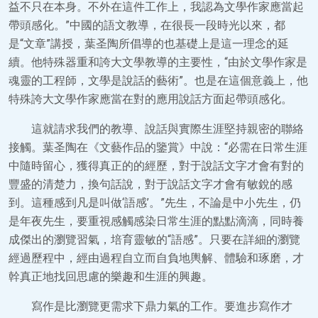
益不只在本身。不外在這件工作上，我認為文學作家應當起
帶頭感化。”中國的語文教導，在很長一段時光以來，都
是“文章”講授，葉圣陶所倡導的也基礎上是這一理念的延
續。他特殊器重和誇大文學教導的主要性，“由於文學作家是
魂靈的工程師，文學是說話的藝術”。也是在這個意義上，他
特殊誇大文學作家應當在對的應用說話方面起帶頭感化。
這就請求我們的教導、說話與實際生涯堅持親密的聯絡
接觸。葉圣陶在《文藝作品的鑒賞》中說：“必需在日常生涯
中隨時留心，獲得真正的的經歷，對于說話文字才會有對的
豐盛的清楚力，換句話說，對于說話文字才會有敏銳的感
到。這種感到凡是叫做‘語感’。”先生，不論是中小先生，仍
是年夜先生，要重視感觸感染日常生涯的點點滴滴，同時養
成傑出的瀏覽習氣，培育靈敏的“語感”。只要在詳細的瀏覽
經過歷程中，經由過程自立而自負地輿解、體驗和琢磨，才
幹真正地找回思慮的樂趣和生涯的興趣。
寫作是比瀏覽更需求下鼎力氣的工作。要進步寫作才