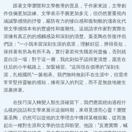
跟著文學瀏覽和文學教導的普及，于作家來說，文學創
作伎倆更加諳練、文學表示手腕更加多元，但仍然要重視內
涵誠摯感情的抒發，嚴防有力的慘白感和復制般的淺表化代
替文學感情本有的豐盛性和復雜性。這就請求作家對實際生
涯擁有真正的的感觸感染和深刻的清楚。葉圣陶在答復伴侶
們說：“一小我本當深刻生涯的底里，理解好惡，辨得長短，
保持著有所為有所不為，實行著若何失職若何盡倫，否則就
是白活一場；對于這一層，我此刻似乎認得更清楚，愿意在
往后的小半截路上，加緊補習。”這與現在倡導的“深刻生
涯，扎根國民”一脈相承。我們無時無刻不在生涯中，但需求
常常堅持靈敏的感知，擁有深入的判定，而不是無故地被生
涯裹挾著。
在技巧深入轉變人類生涯確當下，我們應當經由過程什
么樣的說話和文學來展示這個時期，來尋覓漂亮心靈？瀏覽
葉圣陶，仍然可以從他的文學理念中獲得某種鼓勵，從而激
起出一種對生涯和文學的信念與盼望。他說：“反應實際，喊