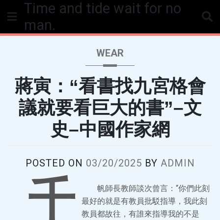
Time and tide wait for no
Skip
to
man.
content
WEAR
蔣寅：“看書找九宮格會
議就要看巨大的書”–文
史–中國作家網
POSTED ON
03/20/2025
BY
ADMIN
千
帆師長教師談次曾言：“你們此刻
最好的就是有教員批駁指導，我此刻
教員都故往，有誰來指導我的不是