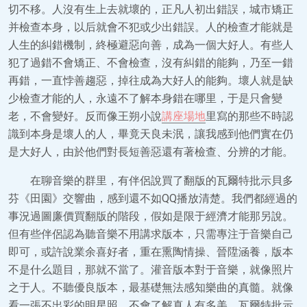
切不移。人沒有生上去就壞的，正凡人初出錯誤，城市矯正
并檢查本身，以后就會不犯或少出錯誤。人的檢查才能就是
人生的糾錯機制，終極避惡向善，成為一個大好人。有些人
犯了過錯不會矯正、不會檢查，沒有糾錯的能夠，乃至一錯
再錯，一直悖善趨惡，掉往成為大好人的能夠。壞人就是缺
少檢查才能的人，永遠不了解本身錯在哪里，于是只會變
老，不會變好。反而像王朔小說
講座場地
里寫的那些不時認
識到本身是壞人的人，畢竟天良未泯，讓我感到他們實在仍
是大好人，由於他們對長短善惡還有著檢查、分辨的才能。
在聊音樂的群里，有伴侶說買了翻版的瓦爾特批示貝多
芬《田園》交響曲，感到還不如QQ播放清楚。我們都經過的
事況過圖廉價買翻版的階段，假如是限于經濟才能那另說。
但有些伴侶認為聽音樂不用講求版本，只需專注于音樂自己
即可，或許說業余喜好者，重在熏陶情操、晉陞涵養，版本
不是什么題目，那就不當了。灌音版本對于音樂，就像照片
之于人。不聽優良版本，最基礎無法感知樂曲的真髓。就像
看一張不出彩的明星照，不會了解真人有多美。瓦爾特批示