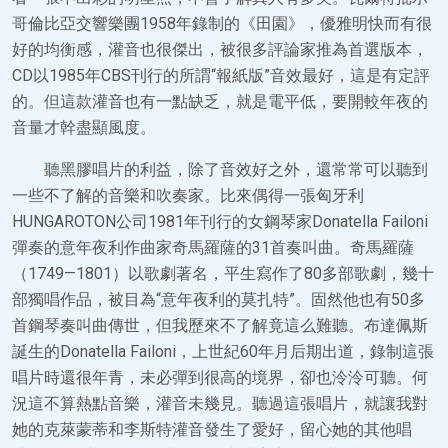
哥倫比亞交響樂團1958年錄制的《田園》，優雅明快而有很
好的均衡感，灌音也很傑出，被很多評論家推為首選版本，
CD以1985年CBS刊行的所謂“報紙版”音效最好，這是有定評
的。但這款灌音也有一點缺乏，就是電平低，要開較年夜的
音量才幹盡顯風度。
聽黑膠唱片的利益，除了音效好之外，還常常可以聽到
一些不了解的音樂和吹奏家。比來偶得一張匈牙利
HUNGAROTON公司1981年刊行的女鋼琴家Donatella Failoni
彈奏的意年夜利作曲家奇馬羅薩的31首奏叫曲。奇馬羅薩
（1749—1801）以歌劇著名，平生寫作了80多部歌劇，幾十
部獨唱作品，被目為“意年夜利的莫扎特”。固然他也有50多
首鋼琴奏叫曲傳世，但我歷來不了解竟這么難聽。布達佩斯
誕生的Donatella Failoni，上世紀60年月后期出道，錄制這張
唱片時還很年青，未必彈到很高的境界，卻也泠泠可聽。何
況這不算熱點音樂，灌音未幾見。聽過這張唱片，就讓我對
她的克萊蒙蒂和李斯特灌音發生了愛好，留心她的其他唱