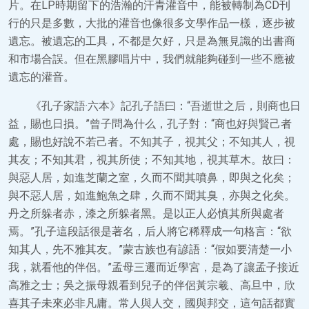
片。在LP時期留下的浩瀚的汗青灌音中，能被轉制為CD刊
行的只是多數，大批的灌音也像很多文學作品一樣，逐步被
遺忘。被遺忘的工具，不都是欠好，只是為無見識的出書商
和市場合誤。但在黑膠唱片中，我們就能夠碰到一些不應被
遺忘的灌音。
《孔子家語·六本》記孔子語曰：“吾逝世之后，則商也日
益，賜也日損。”曾子問為什么，孔子對：“商也好與賢己者
處，賜也好說不若己者。不知其子，視其父；不知其人，視
其友；不知其君，視其所使；不知其地，視其草木。故曰：
與惡人居，如進芝蘭之室，久而不聞其噴鼻，即與之化矣；
與不惡人居，如進鮑魚之肆，久而不聞其臭，亦與之化矣。
丹之所躲者赤，漆之所躲者黑。是以正人必慎其所與處者
焉。”孔子這段話很是著名，后人將它稀釋成一句格言：“欲
知其人，先不雅其友。”蒙古族也有諺語：“假如要清楚一小
我，就看他的伴侶。”孟母三遷而近學宮，是為了讓孟子接近
高雅之士；吳之振母親看到兒子的伴侶黃宗羲、高旦中，欣
喜其子未來必非凡庸。常人與人交，國與邦交，這句話都實