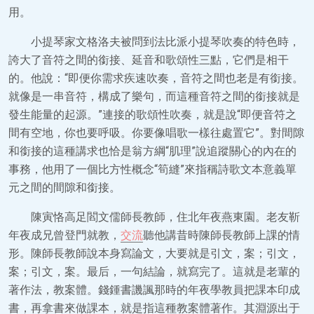
用。
小提琴家文格洛夫被問到法比派小提琴吹奏的特色時，
誇大了音符之間的銜接、延音和歌頌性三點，它們是相干
的。他說：“即便你需求疾速吹奏，音符之間也老是有銜接。
就像是一串音符，構成了樂句，而這種音符之間的銜接就是
發生能量的起源。”連接的歌頌性吹奏，就是說“即便音符之
間有空地，你也要呼吸。你要像唱歌一樣往處置它”。對間隙
和銜接的這種講求也恰是翁方綱“肌理”說追蹤關心的內在的
事務，他用了一個比方性概念“筍縫”來指稱詩歌文本意義單
元之間的間隙和銜接。
陳寅恪高足閻文儒師長教師，住北年夜燕東園。老友靳
年夜成兄曾登門就教，
交流
聽他講昔時陳師長教師上課的情
形。陳師長教師說本身寫論文，大要就是引文，案；引文，
案；引文，案。最后，一句結論，就寫完了。這就是老輩的
著作法，教案體。錢鍾書譏諷那時的年夜學教員把課本印成
書，再拿書來做課本，就是指這種教案體著作。其淵源出于