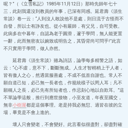
呢？”（《立雪私記》1985年11月12日）那時先師年七十
三，此刻我還沒到教員的年事，已深有同感。延君壽《須生
常談》卷一云：“人到沒人敢說他不是處，則日流于古怪而不
自發，所以士有諍友也。從小有嚴師，有父兄，自可受教。
此病多在中暮年，自認為老于圓滑，邃于學問，無人能更置
一辭，此而無密友以婉致或明告之，其昏背尚可問乎!”此言
不只實用于學問，做人亦然。
延君壽《須生常談》雖為詩話，論學每多精警之語，如
云：“心不虛，意不下，斷斷無成。人生才智稍稍上于人者，
皆有傲人之心，然遇當服善處，不成不低首自謝也。常人不
願自道己短，必己無一長者也，作籠統樣子以罔人耳；凡不
願稱人之長，必己先有所短者也，作忌刻心地以自欺耳。”這
不單論學這般，推行到應世接物，小至友道，年夜至國交，
無非
小樹屋
都是這個事理。老是持我必無愆、過皆在彼的立
場，畢竟是不會上進的。
壞人只會變老，不會變好。此言看似很盡對，卻盡對確