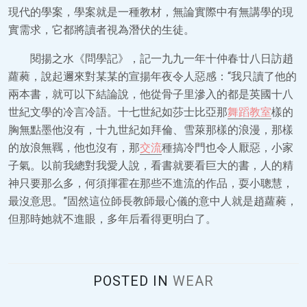
現代的學案，學案就是一種教材，無論實際中有無講學的現
實需求，它都將讀者視為潛伏的生徒。
閱揚之水《問學記》，記一九九一年十仲春廿八日訪趙
蘿蕤，說起邇來對某某的宣揚年夜令人惡感：“我只讀了他的
兩本書，就可以下結論說，他從骨子里滲入的都是英國十八
世紀文學的冷言冷語。十七世紀如莎士比亞那
舞蹈教室
樣的
胸無點墨他沒有，十九世紀如拜倫、雪萊那樣的浪漫，那樣
的放浪無羈，他也沒有，那
交流
種搞冷門也令人厭惡，小家
子氣。以前我總對我愛人說，看書就要看巨大的書，人的精
神只要那么多，何須揮霍在那些不進流的作品，耍小聰慧，
最沒意思。”固然這位師長教師最心儀的意中人就是趙蘿蕤，
但那時她就不進眼，多年后看得更明白了。
POSTED IN
WEAR