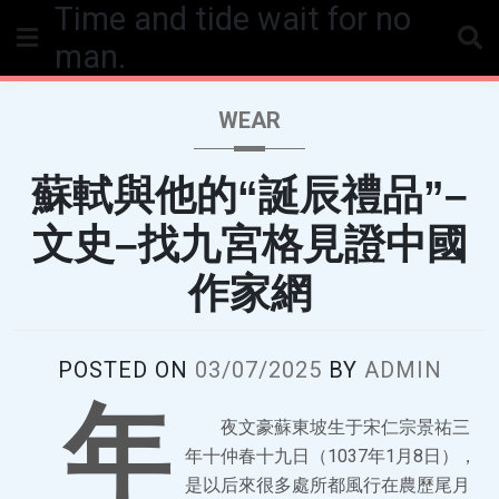
Time and tide wait for no
Skip
to
man.
content
WEAR
蘇軾與他的“誕辰禮品”–
文史–找九宮格見證中國
作家網
POSTED ON
03/07/2025
BY
ADMIN
年
夜文豪蘇東坡生于宋仁宗景祐三
年十仲春十九日（1037年1月8日），
是以后來很多處所都風行在農歷尾月