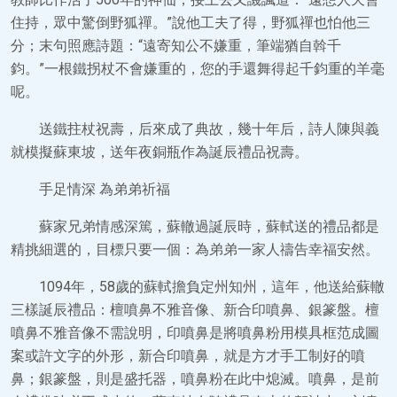
住持，眾中驚倒野狐禪。”說他工夫了得，野狐禪也怕他三
分；末句照應詩題：“遠寄知公不嫌重，筆端猶自斡千
鈞。”一根鐵拐杖不會嫌重的，您的手還舞得起千鈞重的羊毫
呢。
送鐵拄杖祝壽，后來成了典故，幾十年后，詩人陳與義
就模擬蘇東坡，送年夜銅瓶作為誕辰禮品祝壽。
手足情深 為弟弟祈福
蘇家兄弟情感深篤，蘇轍過誕辰時，蘇軾送的禮品都是
精挑細選的，目標只要一個：為弟弟一家人禱告幸福安然。
1094年，58歲的蘇軾擔負定州知州，這年，他送給蘇轍
三樣誕辰禮品：檀噴鼻不雅音像、新合印噴鼻、銀篆盤。檀
噴鼻不雅音像不需說明，印噴鼻是將噴鼻粉用模具框范成圖
案或許文字的外形，新合印噴鼻，就是方才手工制好的噴
鼻；銀篆盤，則是盛托器，噴鼻粉在此中熄滅。噴鼻，是前