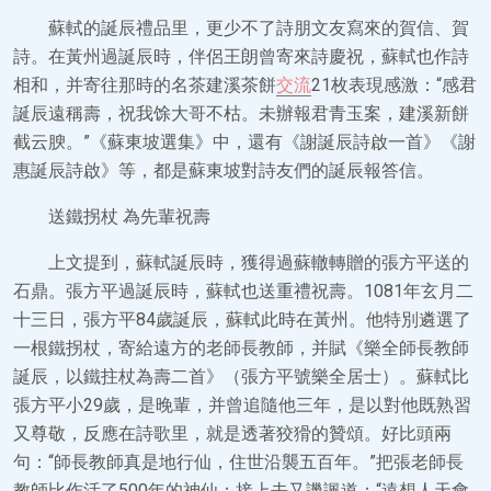
蘇軾的誕辰禮品里，更少不了詩朋文友寫來的賀信、賀
詩。在黃州過誕辰時，伴侶王朗曾寄來詩慶祝，蘇軾也作詩
相和，并寄往那時的名茶建溪茶餅
交流
21枚表現感激：“感君
誕辰遠稱壽，祝我馀大哥不枯。未辦報君青玉案，建溪新餅
截云腴。”《蘇東坡選集》中，還有《謝誕辰詩啟一首》《謝
惠誕辰詩啟》等，都是蘇東坡對詩友們的誕辰報答信。
送鐵拐杖 為先輩祝壽
上文提到，蘇軾誕辰時，獲得過蘇轍轉贈的張方平送的
石鼎。張方平過誕辰時，蘇軾也送重禮祝壽。1081年玄月二
十三日，張方平84歲誕辰，蘇軾此時在黃州。他特別遴選了
一根鐵拐杖，寄給遠方的老師長教師，并賦《樂全師長教師
誕辰，以鐵拄杖為壽二首》（張方平號樂全居士）。蘇軾比
張方平小29歲，是晚輩，并曾追隨他三年，是以對他既熟習
又尊敬，反應在詩歌里，就是透著狡猾的贊頌。好比頭兩
句：“師長教師真是地行仙，住世沿襲五百年。”把張老師長
教師比作活了500年的神仙；接上去又譏諷道：“遠想人天會