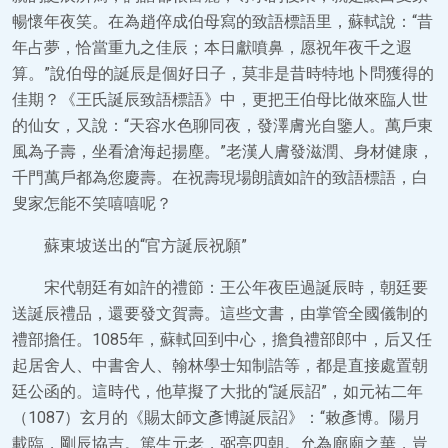
暢懷年夜笑。在為趙倅成伯母寫的致語標語里，蘇軾說：“昔
年占夢，恰當重九之佳辰；本日獻噴鼻，愿祝年夜千之遐
算。”說伯母的誕辰是個好日子，莫非是昔時特地卜問獲得的
佳期？《王氏誕辰致語標語》中，更把王伯母比做來臨人世
的仙女，又說：“天容水色聊同夜，發澤膚光自鑒人。萬戶東
風為子壽，坐看滄海起揚塵。”老漢人膚發滋潤、身材健康，
千門萬戶都為您慶壽。在祝壽現場朗讀如許的致語標語，白
叟家怎能不笑嘻嘻呢？
蘇東坡送出的“官方誕辰祝願”
宋代朝廷有如許的禮節：王公年夜臣過誕辰時，朝廷要
送誕辰禮品，還要發文賀壽。這些文書，由掌管全國儀制的
禮部擔任。1085年，蘇軾回到中心，擔負禮部郎中，后又任
起居舍人、中書舍人、翰林學士知制誥等，都是直接處置朝
廷公函的。這時代，他草擬了大批的“誕辰詔”，如元祐二年
（1087）玄月的《賜太師文彥博誕辰詔》：“敕彥博。陽月
載臨，剛辰協吉。篤生元老，弼亮四朝。允為廊廟之華，豈