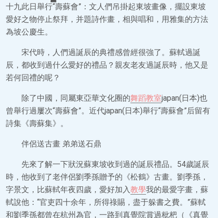
十九此日舉行“壽蘇會”：文人們吊掛起東坡畫像，擺設東坡
愛好之物停止祭拜，并題詩作畫，相與唱和，用雅集的方法
為坡公慶生。
宋代時，人們過誕辰的典禮感曾經很強了。蘇軾過誕
辰，都收到過什么愛好的禮品？親友老友過誕辰時，他又是
若何回禮的呢？
除了中國，同屬東亞華文化圈的
舞蹈教室
japan(日本)也
曾舉行過屢次“壽蘇會”。近代japan(日本)舉行“壽蘇會”后留有
詩集《壽蘇集》。
伴侶送古畫 弟弟送石鼎
先來了解一下狀況蘇東坡收到過的誕辰禮品。54歲誕辰
時，他收到了老伴侶劉季孫贈予的《松鶴》古畫。劉季孫，
字景文，比蘇軾年夜四歲，愛好加入
教學
我的最愛字畫，蘇
軾說他：“官吏四十余年，所得祿賜，盡于躲書之費。”蘇軾
和劉季孫都曾在杭州為官，一路到真覺院賞過枇杷（《真覺