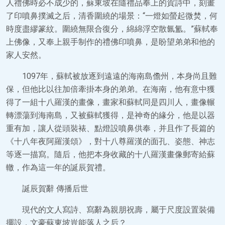
人禮佛時必不成少的，蘇東坡在隨禮品奉上的賀詩中，刻畫
了印噴鼻撲滅之后，清香圍繞的場景：“一燈如螢起微焚，何
時度盡繆篆紋。圍繞無限合復分，綿綿浮空散氤氳。”蘇軾奉
上佛像，又奉上親手制作的禮佛印噴鼻，是盼望弟弟和他的
家人安然。
1097年，蘇軾被放逐到遠遠的海南島儋州，本身尚且難
保，但他比以往加倍牽掛本身的弟弟。在海南，他有意中獲
得了一組十八羅漢的畫像，畫家和蘇軾同是四川人，畫像輾
轉漂蕩到海南島，又被蘇軾獲得，是神奇的緣分，他是以器
重有加，讓人從頭裝裱、點燈設噴鼻供奉，并且作了長篇的
《十八年夜阿羅漢頌》，對十八尊羅漢的面孔、姿態、神志
等逐一描寫。隨后，他把本身收藏的十八羅漢畫像郵寄給蘇
轍，作為這一年的誕辰賀禮。
誕辰賀辭 傳播后世
現代的文人寫詩、寫辭為親朋祝壽，屬于尺度設置裝備
擺設，文豪蘇東坡豈能落人之后？