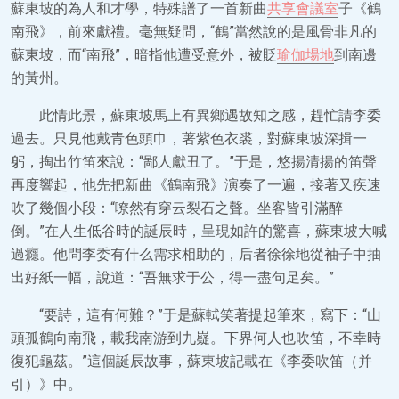
蘇東坡的為人和才學，特殊譜了一首新曲
共享會議室
子《鶴
南飛》，前來獻禮。毫無疑問，“鶴”當然說的是風骨非凡的
蘇東坡，而“南飛”，暗指他遭受意外，被貶
瑜伽場地
到南邊
的黃州。
此情此景，蘇東坡馬上有異鄉遇故知之感，趕忙請李委
過去。只見他戴青色頭巾，著紫色衣裘，對蘇東坡深揖一
躬，掏出竹笛來說：“鄙人獻丑了。”于是，悠揚清揚的笛聲
再度響起，他先把新曲《鶴南飛》演奏了一遍，接著又疾速
吹了幾個小段：“嘹然有穿云裂石之聲。坐客皆引滿醉
倒。”在人生低谷時的誕辰時，呈現如許的驚喜，蘇東坡大喊
過癮。他問李委有什么需求相助的，后者徐徐地從袖子中抽
出好紙一幅，說道：“吾無求于公，得一盡句足矣。”
“要詩，這有何難？”于是蘇軾笑著提起筆來，寫下：“山
頭孤鶴向南飛，載我南游到九嶷。下界何人也吹笛，不幸時
復犯龜茲。”這個誕辰故事，蘇東坡記載在《李委吹笛（并
引）》中。