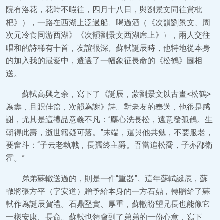
院有洛花，花時不暇往，四月十八日，與劉景文同往賞枇
杷》），一路在西湖上泛過船、喝過酒（《次韻劉景文、周
次元冷食同游西湖》《次韻劉景文西湖席上》），兩人交往
唱和的詩稀有十首，友誼很深。蘇軾誕辰時，他特地從本身
的加入我的最愛中，遴選了一幅象征長命的《松鶴》圖相
送。
蘇軾高興之余，寫下了《誕辰，蒙劉景文以古畫<松鶴>
為壽，且貺佳篇，次韻為謝》詩。對老友的奉送，他很是感
謝，尤其是這禮品意義不凡：“塵心洗長松，遠意發孤鶴。生
朝得此壽，逝世籍疑可落。”末端，還與他共勉，不要服老，
要奮斗：“子云老執戟，長孺終主爵。吾當追松喬，子亦鄙衛
霍。”
弟弟蘇轍送過的，則是一件“重器”。這年蘇軾誕辰，蘇
轍將張方平（字安道）贈予給本身的一方石鼎，轉贈給了蘇
軾作為誕辰賀禮。石鼎堅實、厚重，蘇轍盼望兄長也能像它
一樣安康、長命。蘇軾也領會到了弟弟的一份心意，寫下