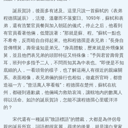
誕辰賀詩，後面多有述及。這里只說一首蘇軾的《表弟
程德孺誕辰》，活潑、溫馨而不落窠臼。1093年，蘇軾和表
弟，還有浩繁官員餐與加入朝廷的儀式，停止之后，他看到
有官員看著他倆，低聲說著：“那就是蘇、程。”蘇軾一點也
不希奇，反而暗自自得起來。他和程德孺是表兄弟：“長身自
昔傳甥舅，壽骨遠知是弟兄。”身高體貌，歷來就是外甥像舅
舅，並且他們表兄弟的頭部特征又特殊像：“予與君皆壽骨貫
耳，班列中多指予二人，不問而知其為中表也。”即便是不知
底細的人，一看頭骨的樣子，也了解這兩人有很近的親緣關
系。表面相像，表兄弟倆的操行也相似，做處所官時，都曾
造福一方，“曾活萬人寧看報”：程德孺在楚州，蘇軾在杭
州，都碰到過歉歲，他倆竭力救助哀鴻，讓轄地內的數萬人
得以活命。如許的誕辰賀詩，怎能不讓程德孺心里暖洋洋
的？
宋代還有一種誕辰“致語標語”的體裁，大都是為伴侶母
親的誕辰所寫，詞語都很富麗，尋求的後果，就是讓白叟家