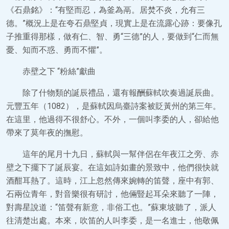
《石鼎銘》：“有堅而忍，為釜為鬲。居焚不炎，允有三
德。”概況上是在夸石鼎堅貞，現實上是在流露心跡：要像孔
子推重得那樣，做有仁、智、勇“三德”的人，要做到“仁而無
憂、知而不惑、勇而不懼”。
赤壁之下 “粉絲”獻曲
除了什物類的誕辰禮品，還有報酬蘇軾吹奏過誕辰曲。
元豐五年（1082），是蘇軾因烏臺詩案被貶黃州的第三年。
在這里，他過得不很舒心。不外，一個叫李委的人，卻給他
帶來了莫年夜的撫慰。
這年的尾月十九日，蘇軾與一幫伴侶在年夜江之旁、赤
壁之下擺下了誕辰宴。在這如詩如畫的景致中，他們很快就
酒酣耳熱了。這時，江上忽然傳來婉轉的笛聲，座中有郭、
石兩位青年，對音樂很有研討，他倆豎起耳朵來聽了一陣，
對壽星說道：“笛聲有新意，非俗工也。”蘇東坡聽了，派人
往清楚出處。本來，吹笛的人叫李委，是一名進士，他敬佩