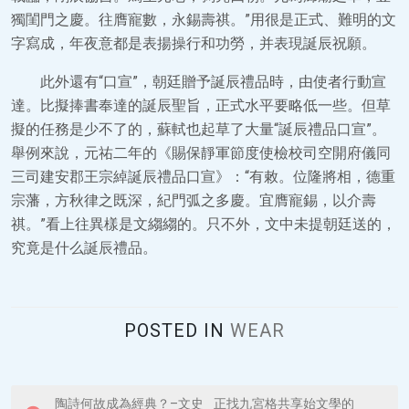
獨閨門之慶。往膺寵數，永錫壽祺。”用很是正式、難明的文
字寫成，年夜意都是表揚操行和功勞，并表現誕辰祝願。
此外還有“口宣”，朝廷贈予誕辰禮品時，由使者行動宣
達。比擬捧書奉達的誕辰聖旨，正式水平要略低一些。但草
擬的任務是少不了的，蘇軾也起草了大量“誕辰禮品口宣”。
舉例來說，元祐二年的《賜保靜軍節度使檢校司空開府儀同
三司建安郡王宗綽誕辰禮品口宣》：“有敕。位隆將相，德重
宗藩，方秋律之既深，紀門弧之多慶。宜膺寵錫，以介壽
祺。”看上往異樣是文縐縐的。只不外，文中未提朝廷送的，
究竟是什么誕辰禮品。
POSTED IN
WEAR
P
陶詩何故成為經典？–文史
正找九宮格共享始文學的