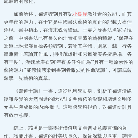
施展過的感化。
如前所述，蜀道碑刻具有記
小樹屋
敘汗青的效能，而其
更年夜的魅力，在于它是中國書法藝術的真正的記載與盡佳
浮現。書中指出，在漢末魏晉鐘繇、王羲之等書法名家呈現
之前，中國書法已有長久的汗青和豐盛的藝術積聚，“保存在
蜀道上琳瑯滿目標各類碑刻，若論其字體，則篆、隸、行各
體兼備；若論其作風，則樸茂雄壯和秀氣流美各擅勝場、各
有丰度”，漢魏摩崖石刻“年夜多任性而為”“具有一種原素性的
藝術魅力”“能感觸感染到書刻者激烈的性命認識”，可謂底蘊
深摯，見藝術的真章。
《蜀道十講》一書，還從地輿學動身，剖析了蜀道沿線
復雜多變的天然周遭的狀況對文明傳佈的影響和增進文明多
元共生與成長的內涵機理。這種跨學科視角，對蜀道研討具
有啟示意義。
綜上，該著是一部學術價值與文明普及意義兼備的著
作。讀罷此書，蜀道的壯美與長久、深邃深摯與厚重、詩情