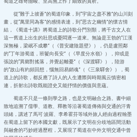
蜀道之雄奇險峻、至高無上作了細致的賞析。
從“難于上彼蒼”的蜀道印象，到“宇宙之盡不雅”的山川刻
畫，從“萬里同為客”的感情表達，到“思古之幽情”的懷古情
結，《蜀道十講》將蜀道上的詩歌分門別類，將千古文人在
這一舊道上出生的壯思或憂悶逐一道來。無論是王勃的“江漢
深無極，梁岷不成攀”（《普安建陰題壁》），仍是盧照鄰
的“丁年游蜀道，班鬢向長安”（《早度分水嶺》），抑或是
張說的“異鄉對搖落，并覺起離憂”（《深渡驛》），陸游
的“故山有約頻回想，惱無回易銷魂”（《三泉驛舍》），蜀
道上的詩歌，都反應了詩人的人生遭際與時期風云慎密相
連，折射出詩歌既能證史又能抒情的價值與意蘊。
蜀道不只是一條則學之路，也是文明融合之路。書中細
致地追溯了儒學、道教、釋教等沿著蜀道傳佈與交通的汗青
頭緒，講述了馬可·波羅、李希霍芬等域外旅人經由過程翰墨
在蜀道上留下的本國文獻，既展示了文明在分歧地區間活動
與融會的巧妙經過歷程，又展現了蜀道在中外文明交通中曾