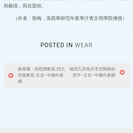
與藝境，宛在面前。
（作者：熊梅，系西華師范年夜學汗青文明學院傳授）
POSTED IN
WEAR
P
葉稚珊：很想鄧教員-找九
楊找九宮格共享空間絳的
宮格教室-文史–中國作家
習字–文史–中國作家網
o
網
s
t
n
a
v
i