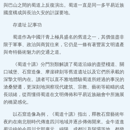
與巴山之間的蜀道上反復演出。蜀道一直是同一多平易近族
國度構成與長治久安的計謀要地。
存遺址 記事功
蜀道作為中國汗青上極具盛名的舊道之一，其價值盡非
限于軍事、政治與商貿往來，它仍是一條有著豐富文明遺產
與奇特藝術魅力的交通之道。
《蜀道十講》分門別類解讀了蜀道沿線的盡壁棧道、關
口城堡、石窟造像、摩崖碑刻等舊道遺址以及它們所承載的
深摯文明內在。讀者可以直不雅地體驗蜀道所經過的事況的
滄桑變遷，更深刻地洞察現代建筑、宗教、藝術等範疇的成
長頭緒，從而懂得蜀道在文明傳佈和平易近族融會中所施展
的橋梁感化。
以石窟造像為例，《蜀道十講》指出，釋教石窟藝術年
夜約在南北朝時代傳進四川地域并逐步傳佈開來。金牛道進
蜀沿線的今四川北部廣元、綿陽、成都以及阿壩等地，都發