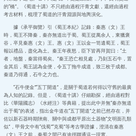
的“橋”。《蜀道十講》不只經由過程汗青文獻，還經由過程
考古材料，梳理了蜀道的汗青淵源與地輿演化。
據《承平御覽》引《蜀王本紀》記錄：秦惠（文）王
時，蜀王不降秦，秦亦無道出于蜀。蜀王從萬余人，東獵褒
谷，卒見秦惠（文）王。惠（文）王以金一笥遺蜀王，蜀王
報以禮品，盡化為土。秦王年夜怒，臣下皆再拜賀曰：“土
者，地盤，秦當得蜀矣。”秦王恐亡相見處，乃刻五石牛，置
金其后，蜀王認為金便，令五丁拖牛成道，致三枚于成都。
秦道乃得通，石牛之力也。
“石牛便金”“五丁開道”，是關于蜀道若何得以守舊的最廣
為人知的記錄。但是，《蜀道十講》仔細勘探，經由過程對
比《華陽國志》《水經注》等典籍，提出此中并無“秦亦無道
出于蜀”的表述，指出金牛道在“五丁開道”之前已然存在，并
佐以新石器時期陜南、關中與成都平原出土器物“文明面孔類
似”，甲骨文中有“伐蜀”“克蜀”等考古學證據，澄清在秦惠
（文）王之前，秦蜀之間已有途徑聯通這一現實。