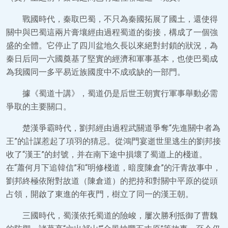
戰國時代，秦取巴蜀，不只為秦國拓展了國土，還使得
關中與巴蜀這兩片膏壤經由過程蜀道的銜接，構成了一個強
盛的全體。它停止了四川盆地久長以來絕對封鎖的狀況，為
秦日后同一六國奠基了堅實的經濟和軍事基本，也使巴蜀成
為我國同一多平易近族國度中不成或缺的一部門。
據《蜀道十講》，蜀道仍是后世王朝實行軍事舉動必需
爭取的主要關口。
楚漢爭霸時代，劉邦經由過程武關道爭奪“先進關中者為
王”的計謀惹起了項羽的猜忌。從鴻門宴逝世里逃生的劉邦接
收了“漢王”的封號，并在南下途中損壞了蜀道上的棧道。
在“蕭何月下追韓信”和“明修棧道，暗度陳倉”的汗青故事中，
劉邦終極依附對故道（陳倉道）的把持和對關中平原的從頭
占領，開啟了東進的年夜門，樹立了同一的漢王朝。
三國時代，蜀漢依托蜀道的險峻，屢次勝利抵御了曹魏