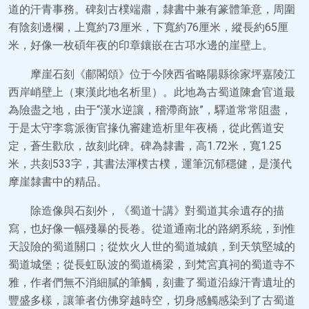
道的汗青事務。碑刻古樸端肅，隸書中兼有篆體筆意，周圍
有陰刻邊欄，上寬約73厘米，下寬約76厘米，縱長約65厘
米，好像一枚碩年夜的印章鑲嵌在古邛水邊的崖壁上。
摩崖石刻《郙閣頌》位于今陜西省略陽縣徐家坪嘉陵江
西岸峭壁上（東漢此地名析里）。此地為古蜀道陳倉官道最
為險盡之地，由于“漢水逆讓，稽滯商旅”，驛道常常阻盡，
于是太守李翕派衡官掾仇審建造析里年夜橋，從此舊道安
定，蒼生歡欣，故刻此碑。碑為隸書，高1.72米，寬1.25
米，共刻533字，其書法渾樸古樸，運筆沉郁穩健，是漢代
摩崖隸書中的精品。
除造像與石刻外，《蜀道十講》對蜀道其余遺存的描
寫，也好像一幅殘暴的長卷。從道通南北的路網系統，到惟
天設險的蜀道關口；從炊火人世的蜀道城鎮，到天筑堅城的
蜀道城堡；從長虹臥波的蜀道橋梁，到梵宮真祠的蜀道寺不
雅，作者們無不消細膩的筆觸，刻畫了蜀道沿線汗青遺址的
豐盛多樣，讓筆者仿佛穿越時空，切身感觸感染到了古蜀道