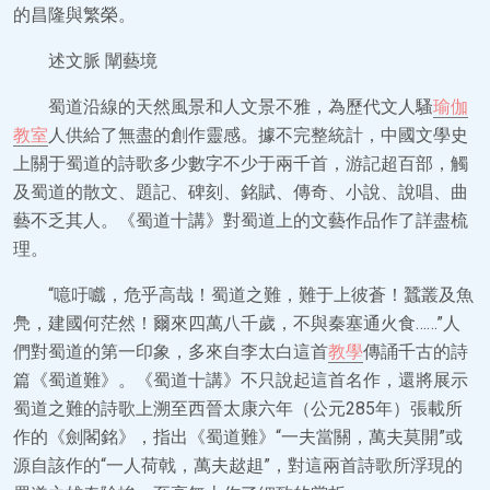
的昌隆與繁榮。
述文脈 闡藝境
蜀道沿線的天然風景和人文景不雅，為歷代文人騷
瑜伽
教室
人供給了無盡的創作靈感。據不完整統計，中國文學史
上關于蜀道的詩歌多少數字不少于兩千首，游記超百部，觸
及蜀道的散文、題記、碑刻、銘賦、傳奇、小說、說唱、曲
藝不乏其人。《蜀道十講》對蜀道上的文藝作品作了詳盡梳
理。
“噫吁嚱，危乎高哉！蜀道之難，難于上彼蒼！蠶叢及魚
鳧，建國何茫然！爾來四萬八千歲，不與秦塞通火食……”人
們對蜀道的第一印象，多來自李太白這首
教學
傳誦千古的詩
篇《蜀道難》。《蜀道十講》不只說起這首名作，還將展示
蜀道之難的詩歌上溯至西晉太康六年（公元285年）張載所
作的《劍閣銘》，指出《蜀道難》“一夫當關，萬夫莫開”或
源自該作的“一人荷戟，萬夫趑趄”，對這兩首詩歌所浮現的