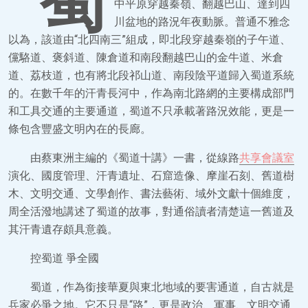
蜀
中平原穿越秦嶺、翻越巴山、達到四
川盆地的路況年夜動脈。普通不雅念
以為，該道由“北四南三”組成，即北段穿越秦嶺的子午道、
儻駱道、褒斜道、陳倉道和南段翻越巴山的金牛道、米倉
道、荔枝道，也有將北段祁山道、南段陰平道歸入蜀道系統
的。在數千年的汗青長河中，作為南北路網的主要構成部門
和工具交通的主要通道，蜀道不只承載著路況效能，更是一
條包含豐盛文明內在的長廊。
由蔡東洲主編的《蜀道十講》一書，從線路
共享會議室
演化、國度管理、汗青遺址、石窟造像、摩崖石刻、舊道樹
木、文明交通、文學創作、書法藝術、域外文獻十個維度，
周全活潑地講述了蜀道的故事，對通俗讀者清楚這一舊道及
其汗青遺存頗具意義。
控蜀道 爭全國
蜀道，作為銜接華夏與東北地域的要害通道，自古就是
兵家必爭之地。它不只是“路”，更是政治、軍事、文明交通