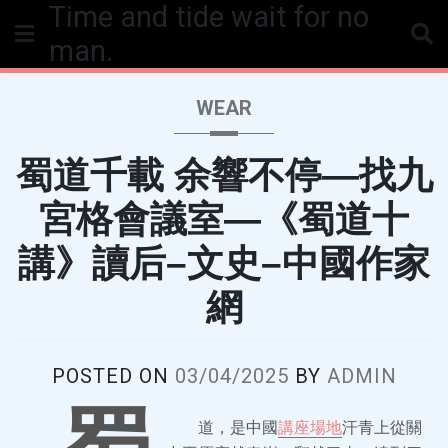
Time and tide wait for no
Skip
to
man.
content
WEAR
蜀道千載 余響不停—找九
宮格會議室—《蜀道十
講》讀后–文史–中國作家
網
POSTED ON
03/04/2025
BY
ADMIN
道，是中國
講座場地
汗青上從關