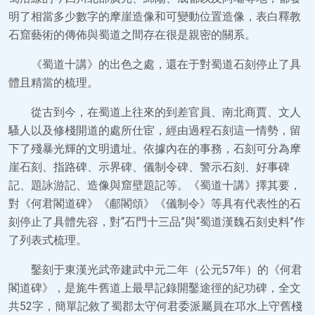
明了相當多少數字的摩崖造像和可變動位置造像，表白釋教
石窟藝術的傳佈與蜀道之間存在很是親密的關系。
《蜀道十講》的出色之處，還在于對蜀道石刻停止了具
體且精當的梳理。
從古到今，在蜀道上往來的到差官員、南北商賈、文人
騷人以及修棧開道的處所仕宦，經由過程石刻這一情勢，留
下了殘暴光輝的文明遺址。依據內在的事務，石刻可分為摩
崖石刻、指路碑、示界碑、儀制令碑、警示石刻、好事碑
記、題詠游記、造像與窟壁題記等。《蜀道十講》擇其要，
對《何君閣道碑》《郙閣頌》《儀制令》等具有代表性的石
刻停止了具體先容，對“石門十三品”與“蜀道漢魏石刻史料”作
了列表式梳理。
鑿刻于東漢光武帝建武中元二年（公元57年）的《何君
閣道碑》，是旄牛舊道上最早記錄開鑿途徑的紀功碑，全文
共52字，簡單記敘了蜀郡太守何君委派屬員在邛水上守舊棧