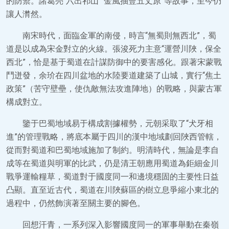
的防禦。諸葛亮“六出祁山”“金風抽豐五丈原”等故事，至今仍
讓人潸然。
南宋時代，面臨金軍的南侵，時言“無蜀則無西北”，蜀
道是以成為宋金對立的火線。張浚死力主意“運營川陜，保全
西北”，恰是基于蜀道在計謀防御中的要害感化。跟著宋蒙戰
鬥迸發，余玠在四川盆地的水陸要道建築了山城，實行“焦土
政策”（苦守壁壘，使仇敵無法攻進陣地）的戰略，與蒙古軍
構成對立。
鑒于巴蜀地域易于構成割據權勢，元朝采取了“犬牙相
進”的管理戰略，將底本屬于四川的漢中地域劃回陜西管轄，
從而對蜀道和巴蜀地域施加了制約。明清時代，無論是李自
成等在蜀道與明軍的比武，仍是清王朝應用蜀道為鉅細金川
戰爭運輸糧草，蜀道對于國度同一和邊境穩固的主要性日益
凸顯。直至近古代，蜀道在川陜蘇區的樹立息爭縮小東北的
過程中，仍然飾演著至關主要的腳色。
回想汗青，一系列深入影響國度同一的軍事舉動在秦嶺