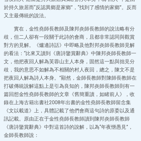
於持久旅居而“反認異鄉是家鄉”，“找到了感情的家鄉”。反而
又主最傳統的說法。
實在，金性堯師長教師及陳邦炎師長教師的說法略有分
歧，但二人卻有一段關于此詩的會商，且都非常認同與觀賞
對方的見解。《爐邊詩話》中即略及他對邦炎師長教師見解
的看法：“比來又讀到《唐詩鑒賞辭典》中陳邦炎師長教師一
文，他把夜回人解為芙蓉山主人本身，固然這一點與拙見分
歧，我的意思不如解為不相關的村人夜回，總之，陳文不是
把夜回人解為詩人本身。”顯然，金師長教師對陳師長教師在
打破傳統說解這點上是引為良知的，陳邦炎師長教師則有一
篇回想金性堯師長教師的文章《舊簡重讀，如睹前人》，收
錄在上海古籍出書社2008年出書的金性堯師長教師留念集
《文以載道》上，具體記載了他們會商這句詩的原委以及通
訊記載。原由正在于金性堯師長教師讀到陳邦炎師長教師
《唐詩鑒賞辭典》中對這首詩的說解，以為“年夜愜愚見”，
金師長教師說：