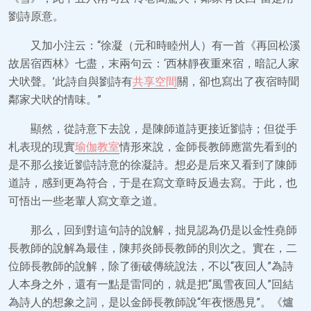
劉詩原意。
又加小注云：“徐凝（元和時睦州人）有一首《再回松溪
故居宿西林》七盡，末兩句云：‘西林靜夜重來宿，暗記人家
犬吠聲。’此詩自與劉詩有
共享空間
關，卻也寫出了夜宿時聞
鄰家犬吠的情味。”
顯然，從詩意下去說，是陳師道詩更接近劉詩；但從手
札表現的現實
瑜伽教室
情形來說，金師長教師應當先看到的
是不那么接近劉詩詩意的徐凝詩。想必是后來又看到了陳師
道詩，感到更為符合，于是在寫文章時反過去寫。于此，也
可悟出一些老輩人寫文章之道。
那么，回到對這句詩的說解，拙見認為仍是以金性堯師
長教師的說解為最佳，陳邦炎師長教師的則次之。實在，二
位師長教師的說解，除了衝破傳統說法，不以“夜回人”為詩
人本身之外，還有一點是雷同的，就是把“風雪夜回人”回結
為詩人的想象之詞，是以金師長教師說“年夜愜愚見”。《爐