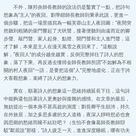
不外，陳邦炎師長教師的說法仍是鑿實了一點，把詩句
想象為“主人”的夜回。劉學鍇師長教師則秉承此說，更進一
個步驟，把這一場景描寫為一幅芙蓉山主人夜回圖：“夜間突
然聽到粗陋的柴門響起了犬吠聲，接著便聽到由遠而近的腳
步聲、敲門聲、家人起身、點燈、開門聲和主人進門聲，這
才了解，本來是主人在漫天風雪之夜回來了。”這般說
解，“夜回人”的成分越坐越實，反倒完整掉往了詩人的想
象，落了下乘。再反過去懂得金師長教師所謂“不如解為不相
關的村人夜回”一語，是要把這個“人”完整地虛化，正在于誇
大客觀想象，束縛了詩人的想象力。
實在，順著詩人的想象這一思緒持續延長下往，這句詩
中能夠還包括著詩人更奧妙與復雜的感情。在文章的最后，
無妨提出一個本身不甚高超的測度：劉長卿平生顛沛，持久
在外旅居，加之多思多慮的文人道格，夜深人靜時想必也會
因思鄉的愁緒而睡不結壯吧？（生怕不會像葛師長教師辯
駁“鄰居說”那樣，“詩人疲乏一天，進進深度睡眠，哪有功夫