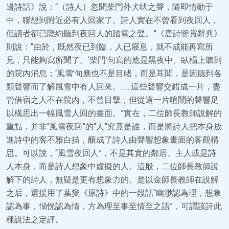
邊詩話》說：“（詩人）忽聞柴門外犬吠之聲，隨即情動于
中，聯想到附近必有人回家了。詩人實在不曾看到夜回人，
但讀者卻已隱約聽到夜回人的踏雪之聲。”《唐詩鑒賞辭典》
則說：“由於，既然夜已到臨，人已寢息，就不成能再寫所
見，只能夠寫所聞了。‘柴門’句寫的應是黑夜中、臥榻上聽到
的院內消息；‘風雪’句應也不是目睹，而是耳聞，是因聽到各
類聲響而了解風雪中有人回來。……這些聲響交錯成一片，盡
管借宿之人不在院內，不曾目擊，但從這一片喧鬧的聲響足
以構思出一幅風雪人回的畫面。”實在，二位師長教師說解的
重點，并非“風雪夜回”的“人”究竟是誰，而是將詩人把本身放
進詩中的客不雅白描，釀成了詩人由聲響想象畫面的客觀構
思。可以說，“風雪夜回人”，不是其實的鄰居、主人或是詩
人本身，而是詩人想象中虛擬的人。這般，二位師長教師說
解下的詩人，無疑是更有想象力的。是以金師長教師在說解
之后，還援用了葉燮《原詩》中的一段話“幽渺認為理，想象
認為事，惝恍認為情，方為理至事至情至之語”，可謂該詩此
種說法之定評。