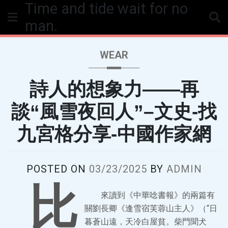
Time and tide wait for no
Skip
to
man.
content
WEAR
詩人的想象力——再
談“風雪夜回人”–文史-找
九宮格分享-中國作家網
POSTED ON
03/23/2025
BY
ADMIN
比
來讀到《中華唸書報》的兩篇有
關劉長卿《逢雪宿芙蓉山主人》（“日
暮蒼山遠，天冷白屋貧。柴門聞犬