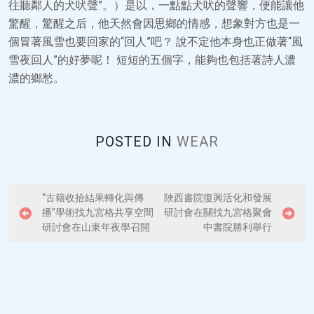
往聽鄰人的犬吠聲”。）是以，一點點犬吠的聲響，便能讓他
驚醒，驚醒之后，他天然會因思鄉的情感，想象對方也是一
個冒著風雪也要回家的“回人”吧？ 說不定他本身也正做著“風
雪夜回人”的好夢呢！ 短短的五個字，能夠也包括著詩人濃
濃的鄉愁。
POSTED IN
WEAR
P
“古籍收拾結果轉化與傳
陜西書院復興活化和發展
播”學術找九宮格共享空間
研討會在關找九宮格聚會
o
研討會在山東年夜學召開
中書院勝利舉行
s
t
n
a