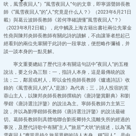
吠，風雪夜回人”）“風雪夜回人”句的文章，即寧源聲師長教
師《“風雪夜回人”的“人”究竟是什么人？》（2023年6月21日
載）與葛云波師長教師《若何準確讀懂“風雪夜回人”？》
（2023年8月2日載），此中觸及上海古籍出書社兩位先輩金
性堯與陳邦炎師長教師有關此詩的讀解，不由讓筆者想起已
經看到的兩位先輩關于此詩的一段掌故，便想略作彌補，并
談一談本身的一點見解。
寧文重要總結了歷代注本有關這句話中“夜回人”的五種
說法，要之分為三類：一，指詩人本身，這是最傳統的說
法；二，鄰居或村人，即以金性堯師長教師《爐邊詩話》收
錄的《風雪夜回人的“人”是誰》為代表；三，詩人投宿的芙
蓉山主人，以陳邦炎師長教師撰稿的《唐詩鑒賞辭典》和劉
學鍇《唐詩選注評鑒》的說法為主。寧師長教師力主第三
說，并以為劉學鍇師長教師《唐詩選注評鑒》的說法最確
切。葛師長教師則具體地聯合劉長卿持久流離失所的經過的
事況，及歷代詩歌中有關“主人”“旅居”“犬吠”的描述，以為“風
雪夜回人”應當是持久旅居異鄉的詩人本身，稱“回人”，是由