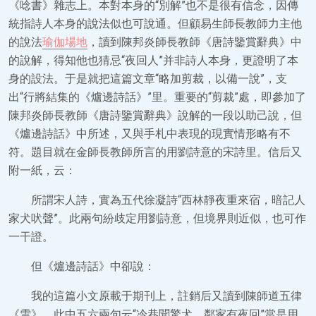
《唸書》雜志上。本對本身的“別解”也不是很有信念，因傳
統指詩人本身的說法似也可說通。但顧易生師長教師力主他
的說法
瑜伽場地
，讀到陳邦炎師長教師《唐詩鑒賞辭典》中
的說解，得知他也猜忌“夜回人”并非詩人本身，更證明了本
身的設法。于是就把這篇文章“略加剪裁，以備一說”，支
出“行將結集的《爐邊詩話》”里。重要的“剪裁”處，即參加了
陳邦炎師長教師《唐詩鑒賞辭典》說解的一段以助己說，但
《爐邊詩話》中所述，又與手札中表現的現實情形略有不
符。題目就在金師長教師所言的用劉詩意的宋詩里。信后又
附一紙，云：
所謂宋人詩，實為五代徐凝詩“西林靜夜重來宿，暗記人
家犬吠聲”。此兩句紛歧定用劉詩意，但境界則近似，也可作
一干證。
但《爐邊詩話》中卻說：
我的這篇小文原載于期刊上，註銷后又讀到陳師道五律
《雪》，此中五六兩句云“冷巷聞驚犬，鄰家有夜回”當是用