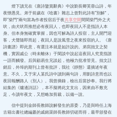
燈下讀兄在《唐詩鑒賞辭典》中說劉長卿芙蓉山詩，年
夜愜愚見。弟于前歲在《唸書》雜志上曾對此詩有“別解”，
即“柴門”兩句當為作者投宿后于夜
共享空間
間聞柴門外之犬
吠，由犬吠而推想必有夜回人，也即夜回人不是指詩人本
身。但本身無確實掌握，因也可解為詩人投宿，主人開門迎
客，犬聲隨即而起，夜回人是說風雪之夜來投宿的人。《唐
詩畫譜》即此意，有選注本就是如許說的。弟寫拙文之契
機，實因戚公（時未離休）于閑談中說起這夜回人究竟指誰
一語而觸發。后與顧易生兄談起，他極力批准管見。拙文註
銷后，外埠的期刊上曾有批評，我社《靜態》還摘述年夜
意。不久，又于宋人某氏詩中讀到兩句詩，用劉詩意而也以
夜回報酬路人（別人）。我曾摘錄，檢出后當抄奉。我行將
結集的《爐邊詩話》，本不擬將此文支出，因來由不敷充
足，今讀年夜文，又想略加剪裁，以備一說。
信中提到金師長教師說解發生的原委，乃是與時任上海
古籍出書社總編纂的戚銘渠師長教師切磋而得，最早頒發在