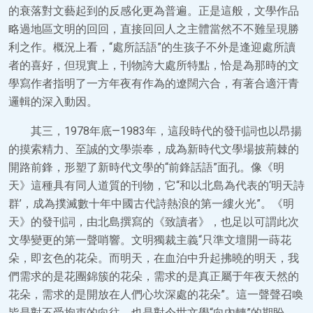
的衰落對文藝起到的反感化更為普遍。正是這般，文學作品
略過地區文明的回回，直接回回人之主體當然不不難呈現勝
利之作。概況上看，“處所話語”的生孩子不外是逢迎處所讀
者的喜好，但現實上，刊物誇大處所特點，恰是為那時的文
學寫作者指明了一方年夜有作為的遼闊六合，有著合適汗青
邏輯的深入動因。
其三，1978年底—1983年，這段時代的發刊詞也以昂揚
的摸索精力、至誠的文學崇奉，成為新時代文學場披荊棘的
開路前鋒，形塑了新時代文學的“前鋒話語”面孔。像《明
天》這種具有同人道質的刊物，它“和以北島為代表的‘明天詩
群’，成為撲滅數十年中國古代詩熱浪的第一縷火光”。《明
天》的發刊詞，由北島撰寫的《致讀者》，也足以可謂此次
文學變更的第一聲哨響。文明獨裁主義“只準文壇開一蒔花
朵，即玄色的花朵。而明天，在血泊中升起拂曉的明天，我
們需求的是花團錦簇的花朵，需求的是真正屬于年夜天然的
花朵，需求的是開放在人們心坎深處的花朵”。這一聲聲召喚
皆是對不受拘束的向往，也是對今世文學“向內轉”的期盼。