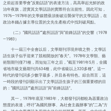
之前起首要學會“反動話語”的表達方法，高高舉起光鮮的政
治年夜旗，證實其文學話語的實際符合法規性。因此可知，
1976—1978年的文學媒體亟須衝破沿襲保守的文學話語，在
政治本錢占據主導位置的文先生產格式中找到破局點。
（二）“國民話語”“處所話語”與“前鋒話語”的交響（1978
—1983）
十一屆三中全會以后，文學期刊浮現井噴之勢，文學話
語生孩子似乎迎來了競相開放的“春天”。1978年文學類、藝
術類期刊僅71種，而短短三年之后，“截至1981年5月，全國
省地市級文藝期刊共634種，此中省級以上320多種”。這一
時代的發刊詞多少數字最多，并且各有特色。綜合而言，這
一時段的發刊詞顯示出了文學話語生孩子的三個重要標的目
的：“國民話語”“處所話語”與“前鋒話語”。
其一，1978年底至1983年，大都發刊詞都較為器重政治
態度的表達，呼吁“為國民辦事、為社會主義辦事”的“二為”方