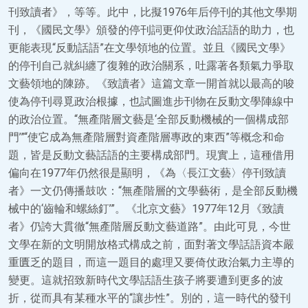
刊致讀者》，等等。此中，比擬1976年后停刊的其他文學期
刊，《國民文學》頒發的停刊詞更仰仗政治話語的助力，也
更能表現“反動話語”在文學領地的位置。並且《國民文學》
的停刊自己就糾纏了復雜的政治關系，吐露著各類氣力爭取
文藝領地的陳跡。《致讀者》這篇文章一開首就以最高的唆
使為停刊尋覓政治根據，也試圖進步刊物在反動文學陣線中
的政治位置。“無產階層文藝是‘全部反動機械的一個構成部
門’”“使它成為無產階層對資產階層專政的東西”等概念和命
題，皆是反動文藝話語的主要構成部門。現實上，這種借用
偏向在1977年仍然很是顯明，《為〈長江文藝〉停刊致讀
者》一文仍傳播鼓吹：“無產階層的文學藝術，是全部反動機
械中的‘齒輪和螺絲釘’”。《北京文藝》1977年12月《致讀
者》仍誇大貫徹“無產階層反動文藝道路”。由此可見，今世
文學在新的文明開放格式構成之前，面對著文學話語資本嚴
重匱乏的題目，而這一題目的處理又要倚仗政治氣力主導的
變更。這就招致新時代文學話語生孩子將要遭到更多的波
折，從而具有某種水平的“讓步性”。別的，這一時代的發刊