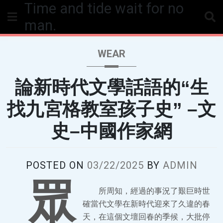
Time and tide wait for no
Skip
to
man.
content
WEAR
論新時代文學話語的“生
找九宮格教室孩子史” –文
史–中國作家網
POSTED ON
03/22/2025
BY
ADMIN
眾
所周知，經過的事況了艱巨時世
確當代文學在新時代迎來了久違的春
天，在這個文壇回春的季候，大批停