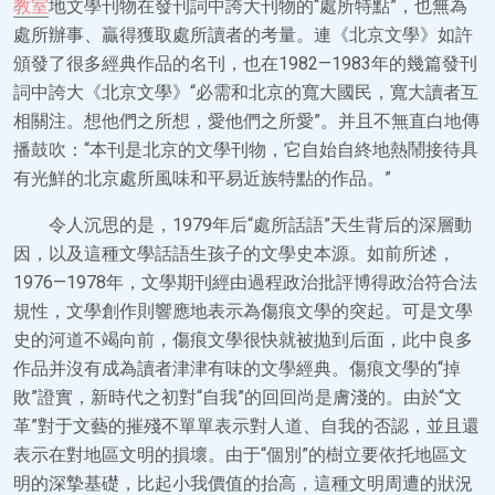
教室
地文學刊物在發刊詞中誇大刊物的“處所特點”，也無為
處所辦事、贏得獲取處所讀者的考量。連《北京文學》如許
頒發了很多經典作品的名刊，也在1982—1983年的幾篇發刊
詞中誇大《北京文學》“必需和北京的寬大國民，寬大讀者互
相關注。想他們之所想，愛他們之所愛”。并且不無直白地傳
播鼓吹：“本刊是北京的文學刊物，它自始自終地熱鬧接待具
有光鮮的北京處所風味和平易近族特點的作品。”
令人沉思的是，1979年后“處所話語”天生背后的深層動
因，以及這種文學話語生孩子的文學史本源。如前所述，
1976—1978年，文學期刊經由過程政治批評博得政治符合法
規性，文學創作則響應地表示為傷痕文學的突起。可是文學
史的河道不竭向前，傷痕文學很快就被拋到后面，此中良多
作品并沒有成為讀者津津有味的文學經典。傷痕文學的“掉
敗”證實，新時代之初對“自我”的回回尚是膚淺的。由於“文
革”對于文藝的摧殘不單單表示對人道、自我的否認，並且還
表示在對地區文明的損壞。由于“個別”的樹立要依托地區文
明的深摯基礎，比起小我價值的抬高，這種文明周遭的狀況