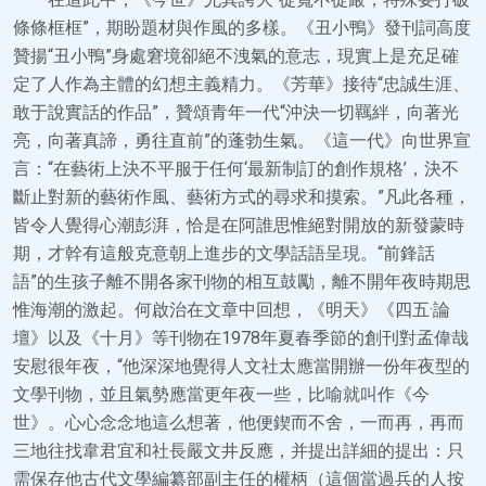
條條框框”，期盼題材與作風的多樣。《丑小鴨》發刊詞高度
贊揚“丑小鴨”身處窘境卻絕不洩氣的意志，現實上是充足確
定了人作為主體的幻想主義精力。《芳華》接待“忠誠生涯、
敢于說實話的作品”，贊頌青年一代“沖決一切羈絆，向著光
亮，向著真諦，勇往直前”的蓬勃生氣。《這一代》向世界宣
言：“在藝術上決不平服于任何‘最新制訂的創作規格’，決不
斷止對新的藝術作風、藝術方式的尋求和摸索。”凡此各種，
皆令人覺得心潮彭湃，恰是在阿誰思惟絕對開放的新發蒙時
期，才幹有這般克意朝上進步的文學話語呈現。“前鋒話
語”的生孩子離不開各家刊物的相互鼓勵，離不開年夜時期思
惟海潮的激起。何啟治在文章中回想，《明天》《四五·論
壇》以及《十月》等刊物在1978年夏春季節的創刊對孟偉哉
安慰很年夜，“他深深地覺得人文社太應當開辦一份年夜型的
文學刊物，並且氣勢應當更年夜一些，比喻就叫作《今
世》。心心念念地這么想著，他便鍥而不舍，一而再，再而
三地往找韋君宜和社長嚴文井反應，并提出詳細的提出：只
需保存他古代文學編纂部副主任的權柄（這個當過兵的人按