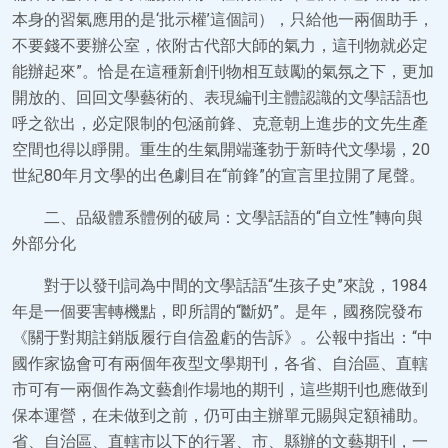
本身的習氣應用的是‘批示權’這個詞），只給他一兩個助手，
不要錢不要辦公室，依附古代部大師的氣力，這刊物就必定
能辦起來”。恰是在這種新創刊物相互鼓勵的氣氛之下，更加
開放的、回回文學藝術的、表現編刊主體認識的文學話語也
呼之欲出，必定限制的包涵前鋒、克意朝上進步的文先生產
空間也得以睜開。重生的生氣開端蓬勃于新時代文學場，20
世紀80年月文學的出色劇目在“前鋒”的宣言里拉開了尾聲。
二、品級體系體例的破局：文學話語的“自立性”轉向與
外部分化
對于以發刊詞為中間的文學話語“生孩子史”來說，1984
年是一個要害轉機點，即所謂的“斷奶”。是年，國務院發布
《關于對期註銷版履行自信盈虧的告訴》。公報中指出：“中
國作家協會可有兩個年夜型文學期刊，各省、自治區、直轄
市可有一兩個作為文藝創作場地的期刊，這些期刊也應做到
保本運營，在未做到之前，仍可由主辦單元賜與定額補助。
省、自治區、直轄市以下的行署、市、縣辦的文藝期刊，一