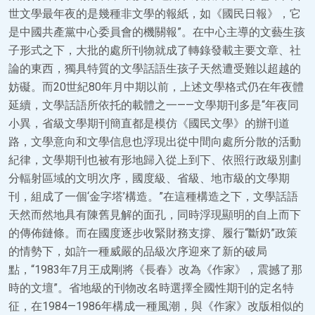
世文學最年夜的是幾種非文學的報紙，如《國民日報》，它
是中國共產黨中心委員會的機關報”。在中心主導的文藝生孩
子形式之下，大批的處所刊物就成了轉錄發載主要文章、社
論的東西，獨具特質的文學話語生孩子天然遭受難以超越的
妨礙。而20世紀80年月中期以前，上述文學格式仍在年夜體
延續，文學話語所依托的載體之一——文學期刊多是“年夜同
小異，省級文學期刊簡直都是模仿《國民文學》的辦刊道
路，文學意向和文學信息也浮現出從中間向處所分散的活動
紀律，文學期刊也被有形地歸入從上到下、依照行政級別劃
分輻射區域的文明次序，國度級、省級、地市級的文學期
刊，組成了一個‘金字塔’構造。”在這種構造之下，文學話語
天然而然地具有陳舊見解的面孔，同時浮現顯明的自上而下
的傳佈鏈條。而在國度逐步收緊財務支撐、履行“斷奶”政策
的情勢下，如許一種威嚴的品級次序迎來了新的破局
點，“1983年7月王成剛將《長春》改為《作家》，震撼了那
時的文壇”。省地級的刊物改名時選擇全國性期刊的定名特
征，在1984—1986年構成一種風潮，與《作家》改版相似的