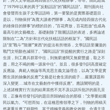
針，誇大文學應該為四個古代化扶植辦事，等等。由此組成
了1979年以來的異于“反動話語”的“國民話語”。期刊面向社
會發聲而生孩子文學話語時，第一要緊的是實際基礎題目，
是以，刊物保持“為寬大讀者們辦事，為完成內陸四個古代化
的雄偉目的辦事”的標的目的，“百花齊放，百花怒放”也成為
最高引的文藝概念。基礎剔除了階層話語的表述，多將論述
限制在“二為”方針和古代化扶植話語的框架下。“國民話
語”里“戰斗”“階層”“東西”的提法有所增添，文學話語里彌漫的
戰鬥文明顏色減弱了。“國民話語”所提醒的實行之路是“深刻
生涯，到工農兵群眾中往，到無窮遼闊又無窮豐盛，取之不
盡，用之不竭的獨一源泉中往”。並且，很多發刊詞高度確定
反應論、典範人物論等馬克思主義文論理念，以為“文學是實
際生涯的抽像的反應”“文藝是社會生涯的鏡子……嚴重課題和
深入變更……城市在文藝創作中獲得反應”。應該闡明的是，
上述諸種實行方法的結果當然不克不及以訓斥批評的面孔呈
現，正像有些發刊詞的題目所歸納綜合的那樣：“文學要給國
民以氣力。”可想而知，在這種思惟領導之下，刊物的用稿天
然著重反應了時期性、富于積極意義和教化效能、合適主流