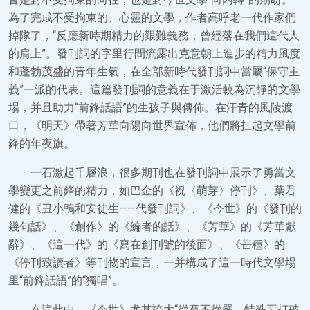
為了完成不受拘束的、心靈的文學，作者高呼老一代作家們
掉隊了，“反應新時期精力的艱難義務，曾經落在我們這代人
的肩上”。發刊詞的字里行間流露出克意朝上進步的精力風度
和蓬勃茂盛的青年生氣，在全部新時代發刊詞中當屬“保守主
義”一派的代表。這篇發刊詞的意義在于激活較為沉靜的文學
場，并且助力“前鋒話語”的生孩子與傳佈。在汗青的風陵渡
口，《明天》帶著芳華向陽向世界宣佈，他們將扛起文學前
鋒的年夜旗。
一石激起千層浪，很多期刊也在發刊詞中展示了勇當文
學變更之前鋒的精力，如巴金的《祝〈萌芽〉停刊》、葉君
健的《丑小鴨和安徒生——代發刊詞》、《今世》的《發刊的
幾句話》、《創作》的《編者的話》、《芳華》的《芳華獻
辭》、《這一代》的《寫在創刊號的後面》、《芒種》的
《停刊致讀者》等刊物的宣言，一并構成了這一時代文學場
里“前鋒話語”的“獨唱”。
在這此中，《今世》尤其誇大“從寬不從嚴，特殊要打破