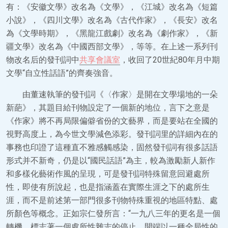
有：《安徽文學》改名為《文學》，《江城》改名為《短篇
小說》，《四川文學》改名為《古代作家》，《長安》改名
為《文學時期》，《黑龍江戲劇》改名為《劇作家》，《新
疆文學》改名為《中國西部文學》，等等。在上述一系列刊
物改名后的發刊詞中
共享會議室
，收回了20世紀80年月中期
文學“自立性話語”的齊奏強音。
由董速執筆的發刊詞《〈作家〉是開在文學場地的一朵
新葩》，其題目給刊物設定了一個新的地位，言下之意是
《作家》將不再局限偏僻省份的文藝界，而是要站在全國的
視野高度上，為今世文學減色添彩。發刊詞里的詳細內在的
事務也印證了這種直不雅感觸感染，固然發刊詞有很多話語
形式并不新奇，仍是以“國民話語”為主，較為激勵新人新作
和多樣化藝術作風的呈現，可是發刊詞特殊留意回避處所
性，即使有所說起，也是指涵蓋在實際生涯之下的處所生
涯，而不是前述第一部門很多刊物特殊重視的地區特點、處
所顏色等概念。正如宗仁發所言：“一九八三年的更名是一個
轉機，標志著一個處所性雜志的停止，開端以一種全局性的