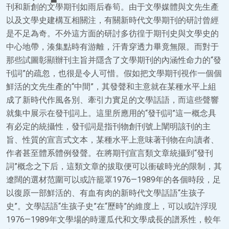
刊和新創的文學期刊如雨后春筍。由于文學媒體與文先生產
以及文學史建構互相關注，有關新時代文學期刊的研討曾經
是不足為奇。不外這方面的研討多彷徨于期刊史與文學史的
中心地帶，湊集點時有游離，汗青穿透力畢竟無限。而對于
那些試圖彰顯辦刊主旨并隱含了文學期刊的內涵性命力的“發
刊詞”的疏忽，也很是令人可惜。假如把文學期刊視作一個個
鮮活的文先生產的“中間”，其發聲和主意就在某種水平上組
成了新時代作風各別、牽引力實足的文學話語，而這些聲響
就集中展示在發刊詞上。這里所應用的“發刊詞”這一概念具
有必定的統攝性，發刊詞是指刊物創刊號上闡明該刊的主
旨、性質的宣言式文本，某種水平上意味著刊物在向讀者、
作者甚至體系體例發聲。在將期刊宣言類文章統攝到“發刊
詞”概念之下后，這類文章的拔取便可以衝破時光的限制，其
遼闊的選材范圍可以或許籠罩1976—1989年的各個時段，足
以復原一部鮮活的、有血有肉的新時代文學話語“生孩子
史”。文學話語“生孩子史”在“歷時”的維度上，可以或許浮現
1976—1989年文學場的時運瓜代和文學成長的譜系性，較年