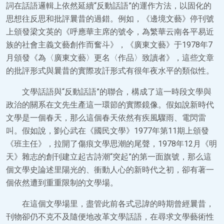
詞在話語邏輯上依然延續“反動話語”的運作方法，以固化的
思想往反思和批評曩昔的過錯。例如，《邊境文藝》停刊號
上頒發梁文英的《呼應華主席的號令，為繁華云南各平易近
族的社會主義文藝創作而奮斗》，《廣東文藝》于1978年7
月頒發《為〈廣東文藝〉更名〈作品〉致讀者》，這些文章
的批評形式與曩昔的實際攻訐形式有很年夜水平的類似性。
文學話語與“反動話語”的聯合，構成了這一時段文學與
政治的關系在文先生產這一環節的實際鏡像。假如說新時代
文學是一個春天，那么這個春天依然有疾風驟雨、電閃雷
叫。假如說，劉心武在《國民文學》1977年第11期上頒發
《班主任》，拉開了傷痕文學思潮的尾聲，1978年12月《明
天》雜志的創刊建立起古詩潮“突起”的第一面旗號，那么這
個文學史論述里陽光的、衝動人心的新時代之初，卻有著一
個依然遭到重重限制的文學場。
在這個文學場里，盡管此前各式忌諱的時期曾經曩昔，
刊物卻仍不克不及隨便地改革文學話語，在尋求文學藝術性