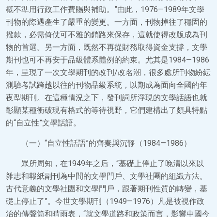
概不準用行政工作費賜與補助。”由此，1976—1989年文學
刊物的際遇產生了嚴重的變更。一方面，刊物掉往了穩固的
撥款，必需倚仗可不雅的銷路來保存，這就使得改版成為刊
物的首選。另一方面，既然不再從財務取得資金支撐，文學
期刊也可不再安于品級體系體例的約束。尤其是1984—1986
年，呈現了一次文學期刊的改刊/改名潮，很多處所刊物紛紜
測驗考試跨越以往的刊物品級系統，以期成為面向全國的年
夜型期刊。在這種情況之下，發刊詞所浮現的文學話語也就
彰顯某種衝破現有格式的等待視野，它們建構出了頗具特點
的“自立性”文學話語。
（一）“自立性話語”的齊奏與沉靜（1984—1986）
眾所周知，在1949年之后，“基礎上停止了晚清以來以
雜志和報紙副刊為中間的文學門戶、文學社團的組織方法。
古代意義的文學社團和文學門戶，跟著期刊性質的轉變，基
礎上停止了”。今世文學期刊（1949—1976）凡是被視作政
治的傳聲筒和晴雨表，“就文學道路和政策而言，影響中國今