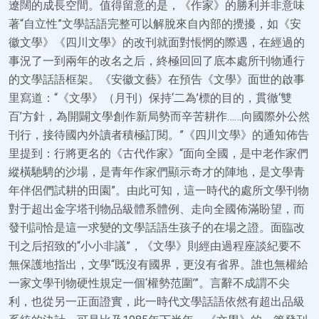
遼闊的成長空間。值得留意的是，《作家》的勝利并非意味
著“自立性”文學話語完整可以解脫來自內部的攪擾，如《安
徽文學》《四川文學》的改刊就面對悵惘的際遇，在經過的
事況了一到兩年的改名之后，終極回回了底本處所刊物通行
的文學話語框架。《安徽文藝》在預告《文學》面世的啟事
里寫道：“《文學》（月刊）保持‘二為’標的目的，貫徹‘雙
百’方針，為開闢文學創作新局勢而辛苦耕作……向國際外公然
刊行，接待國內外讀者積極訂閱。”《四川文學》的通知佈告
里提到：行將更名的《古代作家》“面向全國，是中老作家們
縱橫馳騁的沙場，是青年作家們顯示奇才的陣地，是文學青
年伴侶們試耕的田園”。由此可知，這一時代的處所文學刊物
對于超出金字塔刊物品級體系體例、走向全國佈滿盼望，而
發刊詞恰是這一求變的文學話語生孩子的在場之證。面臨改
刊之后招致的“小小非議”，《文學》則經由過程座談紀要不
無保護地指出，文學“既沒有國界，更沒有省界。誰也無權給
一家文學刊物硬性規定一個‘權勢范圍’”。言辭不成謂不尖
利，也從另一正面證實，此一時代文學話語依然有超出品級