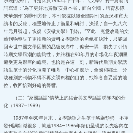
系統的決計。可是比及1985年下半年，《文學》的一篇發刊
詞寫道：“為了更好地貫徹‘安身本省，面向全國，培育步隊，
繁華創作’的辦刊方針，本刊依據以後全國期刊的近況和寬大
讀者的反應，穩重地停止了衡量和研討，決議了自一九八六
年元月號起，恢復《安徽文學》刊名。”至此，克意改造的文
藝刊物喪失了更換新的資料文學話語的勇氣和決計，只能回
回今世中國文學因襲的品級次序中，偏安一隅，損失了引領
時期文學風潮的能夠性，并終極在90年月的市場化年夜潮里
遭受更為艱巨的處境。也恰是在這一刻，新時代后期文學話
語生孩子的分化拉開了帷幕，中心和處所，全國和鄉土，分
歧種別的刊物不得不再次調劑標的目的，找準各自妥當的地
位，收回恰到好處的聲響。
（二）“家國話語”情勢上的結合與文學話語梯隊內的分
化（1987—1989）
1987年至80年月末，文學話語之生孩子略顯頹勢，不單
發刊詞削減很多，就連1984—1986年頻仍呈現的以先容內在