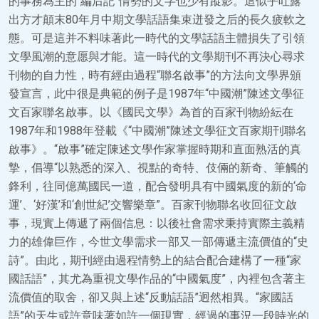
的事務為主的“編后記”情勢的文字也少有蹤影。這似乎吐露
出方才顛末80年月中期文學話語集束迸發之后的長久疲軟之
態。可是這并不料味著此一時代的文學話語主體損失了引領
文學風潮的意愿與才能。這一時代的文學期刊不再決心尋求
刊物的自力性，時有經由過程“聯名啟事”的方法向文學界頒
發宣言，此中很是典範的例子是1987年“中國潮”陳述文學征
文百家聯名啟事。以《國民文學》為首的百家刊物紛紜在
1987年和1988年登載《“中國潮”陳述文學征文百家期刊聯名
啟事》。“啟事”確定陳述文學作家掌握時期和直面熟活的真
摯，倡導“以熟悉的深入、視點的奇特、伎倆的新奇、筆觸的
鋒利，往同億萬國民一道，配合發明具有中國氣度的新的‘命
運’、‘好漢’和‘創世紀’交響樂章”。百家刊物聯名收回征文啟
事，現實上傳遞了兩個信息：以後社會需求秉持實際主義精
力的雄偉巨作，今世文學需求一部又一部傳遞主流價值的“史
詩”。由此，期刊經由過程情勢上的結合配合建構了一種“家
國話語”，其尤為重視文學作品的“中國氣度”，內裡包含著主
流價值的取舍，卻又與上述“反動話語”迥然相異。“家國話
語”的天生或許意味著如許一個現實，經過的事況一段時光的