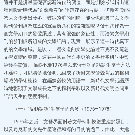
這并不是說最基礎否認新時代的價值，而是測驗考試指出這
種判斷新時代為“文藝新春”的論題存在的盲點。即“新春”論在
誇大文學走出冷冬、破冰遠航的同時，能否也疏忽了以文學
期刊發刊詞為焦點的宣言所具有的復雜性呢？發刊詞作為一
個文學期刊的發聲渠道，具有很強的象征性，而浩繁文學期
刊的發刊詞所組成的文學話語，現實上展示了這一時代真正
的的文學場域。是以，一種公道的文學史論述不克不及疏忽
文學媒體的聲響，這在中國古代文學史的文學社團研討中曾
經獲得證實。而縱不雅1976年以來發刊詞的話語生孩子方法
和邏輯，可以清楚地發明其組成了折射文學發聲背后的權利
場域的學術棱鏡。在錙銖必較的用語中，新時代文學話語歷
時地彰顯了文學成長之下的權利爭取以及新時代文明空間里
話語天生的態度限制。
（一）“反動話語”生孩子的余波（1976—1978）
1976年之后，文藝界面對著文學軌制恢復重建的題目，
以及尋覓新的文先生產途徑和標的目的的題目，由此，大批