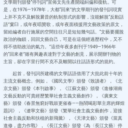
文學期刊頒發“停刊詞”宣佈文先生產開端糾偏和復軌。可
是，在1976—1978年，大都“回來”的文學期刊的發刊詞現實
上并不克不及解脫曩昔的軌制形式的影響，沒能解脫“反動話
語”窠臼，或年夜唱贊歌，或年夜面積援用文藝政策的原文，
留給編者自行施展的空間往往只是短短幾句話。“文藝要擺脫
政治的枷鎖，回回文藝自己，可是在這個經過歷程中，又不
得不借助政治的氣力。”這些年夜多創刊于1949—1966年
的“回來者”雖有興趣表達對于文藝的創見，展示開辦刊物的
主旨，卻在字里行間不克不及離開以往話語形式的規約。
起首，發刊詞所建構的文學話語借用了大批此前十年的
主流文藝概念。例如，《國民文學》頒發《致讀者》，《北
京文藝》頒發《本刊啟事》，《江蘇文藝》頒發《進修湖南
文藝反動的可貴經歷繁華社會主義文藝創作》，《廣東文
藝》頒發《春景無窮好戰鼓更催春——熱鬧喝彩華主席的輝煌
題詞》，《遼寧文藝》頒發《繁華社會主義文藝創作，迎接
社會主義反動和扶植的新飛騰》，《天津文藝》頒發《當真
進修，盡力作戰》，《長江文藝》頒發《為〈長江文藝〉停