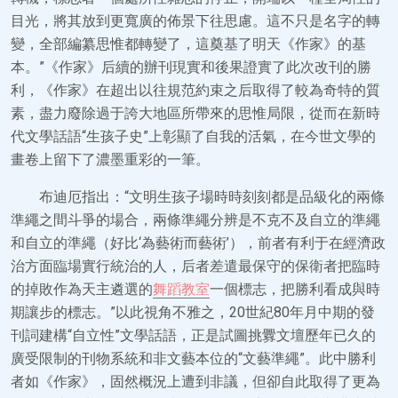
目光，將其放到更寬廣的佈景下往思慮。這不只是名字的轉
變，全部編纂思惟都轉變了，這奠基了明天《作家》的基
本。”《作家》后續的辦刊現實和後果證實了此次改刊的勝
利，《作家》在超出以往規范約束之后取得了較為奇特的質
素，盡力廢除過于誇大地區所帶來的思惟局限，從而在新時
代文學話語“生孩子史”上彰顯了自我的活氣，在今世文學的
畫卷上留下了濃墨重彩的一筆。
布迪厄指出：“文明生孩子場時時刻刻都是品級化的兩條
準繩之間斗爭的場合，兩條準繩分辨是不克不及自立的準繩
和自立的準繩（好比‘為藝術而藝術’），前者有利于在經濟政
治方面臨場實行統治的人，后者差遣最保守的保衛者把臨時
的掉敗作為天主遴選的
舞蹈教室
一個標志，把勝利看成與時
期讓步的標志。”以此視角不雅之，20世紀80年月中期的發
刊詞建構“自立性”文學話語，正是試圖挑釁文壇歷年已久的
廣受限制的刊物系統和非文藝本位的“文藝準繩”。此中勝利
者如《作家》，固然概況上遭到非議，但卻自此取得了更為