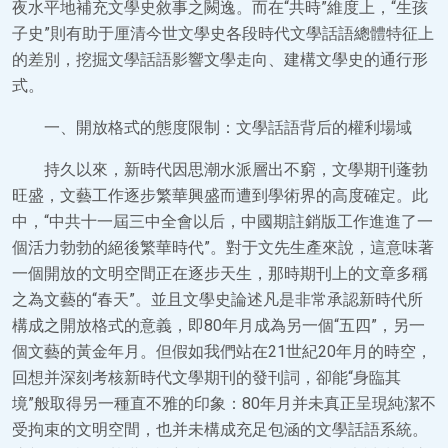
夜水平地補充文學史敘事之闕逸。而在“共時”維度上，“生孩
子史”則有助于厘清今世文學史各段時代文學話語總體特征上
的差別，挖掘文學話語影響文學走向、建構文學史的通行形
式。
一、開放格式的態度限制：文學話語背后的權利場域
持久以來，新時代因思潮水派層出不窮，文學期刊蓬勃
旺盛，文藝工作逐步繁華興盛而遭到學術界的高度確定。此
中，“中共十一屆三中全會以后，中國期註銷版工作進進了一
個活力勃勃的絕後繁華時代”。對于文先生產來說，這意味著
一個開放的文明空間正在逐步天生，那時期刊上的文章多稱
之為文藝的“春天”。並且文學史論述凡是非常承認新時代所
構成之開放格式的意義，即80年月成為另一個“五四”，另一
個文藝的黃金年月。但假如我們站在21世紀20年月的時空，
回想并深刻考核新時代文學期刊的發刊詞，卻能“身臨其
境”般取得另一種直不雅的印象：80年月并未真正呈現純潔不
受拘束的文明空間，也并未構成充足包涵的文學話語系統。