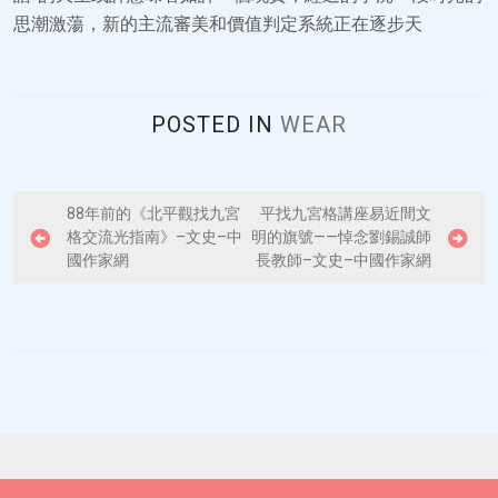
思潮激蕩，新的主流審美和價值判定系統正在逐步天
POSTED IN
WEAR
P
88年前的《北平觀找九宮
平找九宮格講座易近間文
格交流光指南》–文史–中
明的旗號——悼念劉錫誠師
o
國作家網
長教師–文史–中國作家網
s
t
n
a
v
i
g