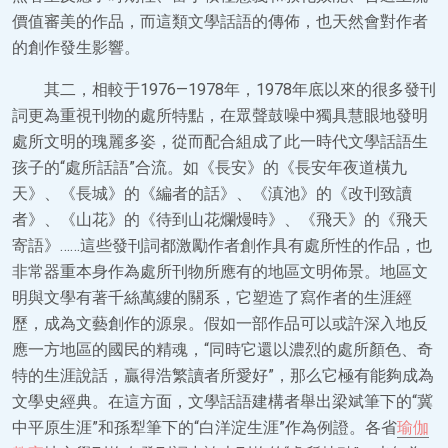
價值審美的作品，而這類文學話語的傳佈，也天然會對作者
的創作發生影響。
其二，相較于1976—1978年，1978年底以來的很多發刊
詞更為重視刊物的處所特點，在眾聲鼓噪中獨具慧眼地發明
處所文明的瑰麗多姿，從而配合組成了此一時代文學話語生
孩子的“處所話語”合流。如《長安》的《長安年夜道橫九
天》、《長城》的《編者的話》、《滇池》的《改刊致讀
者》、《山花》的《待到山花爛熳時》、《飛天》的《飛天
寄語》……這些發刊詞都激勵作者創作具有處所性的作品，也
非常器重本身作為處所刊物所應有的地區文明佈景。地區文
明與文學有著千絲萬縷的關系，它塑造了寫作者的生涯經
歷，成為文藝創作的源泉。假如一部作品可以或許深入地反
應一方地區的國民的精魂，“同時它還以濃烈的處所顏色、奇
特的生涯說話，贏得浩繁讀者所愛好”，那么它極有能夠成為
文學史經典。在這方面，文學話語建構者舉出梁斌筆下的“冀
中平原生涯”和孫犁筆下的“白洋淀生涯”作為例證。各省
瑜伽