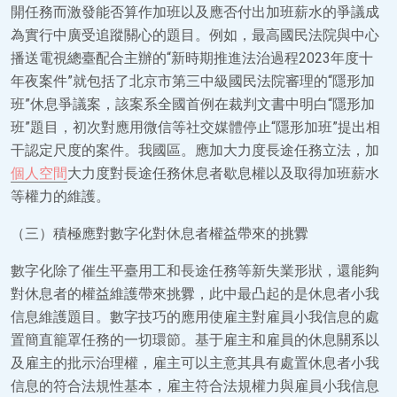
開任務而激發能否算作加班以及應否付出加班薪水的爭議成
為實行中廣受追蹤關心的題目。例如，最高國民法院與中心
播送電視總臺配合主辦的“新時期推進法治過程2023年度十
年夜案件”就包括了北京市第三中級國民法院審理的“隱形加
班”休息爭議案，該案系全國首例在裁判文書中明白“隱形加
班”題目，初次對應用微信等社交媒體停止“隱形加班”提出相
干認定尺度的案件。我國區。應加大力度長途任務立法，加
個人空間
大力度對長途任務休息者歇息權以及取得加班薪水
等權力的維護。
（三）積極應對數字化對休息者權益帶來的挑釁
數字化除了催生平臺用工和長途任務等新失業形狀，還能夠
對休息者的權益維護帶來挑釁，此中最凸起的是休息者小我
信息維護題目。數字技巧的應用使雇主對雇員小我信息的處
置簡直籠罩任務的一切環節。基于雇主和雇員的休息關系以
及雇主的批示治理權，雇主可以主意其具有處置休息者小我
信息的符合法規性基本，雇主符合法規權力與雇員小我信息