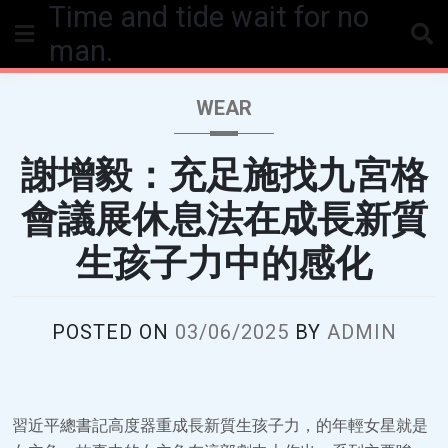
Time and tide wait for no
Skip
to
man.
content
WEAR
謝增毅：充足施找九宮格
會議展休息法在成長新質
生孩子力中的感化
POSTED ON
03/06/2025
BY
ADMIN
習近平總書記高度器重成長新質生孩子力，的年輕女星就是