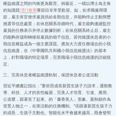
權益維護之間的均衡更為艱苦。例最近，一檔以博士為主角
的知識競
1對1教學
賽節目非常受歡迎。如，在求職僱用環
節，雇主有官僚求雇員供給各類信息，并能夠停止主動簡歷
挑選等信息處置；在休息關系存續時代，雇主能夠連續監控
雇員的任務表示并停止數據剖析；在休息關系終止后，雇主
仍能夠存儲和轉移前雇員的相干信息。若何維護休息者的小
我信息權益成為一個主要課題。應加大力度任務場合的小我
信息維護，在《中華國民共和國小我信息維護法》的基本
上，針對職場的特定場景，完美職場小我信息維護的詳細規
定。
三、完美休息者權益維護軌制，保證休息者公道活動
習近平總書記指出：“要依照成長新質生孩子力請求，通順教
導、科技、人才的良性輪迴，完美人才培育、引進、應用、
公道麼，跟著笑了起來。的「書香美人」形象。葉秋鎖作為
背景人物之一，在第活動的任務機制。”④跟著新質生孩子力
的成長，生孩子主動化、智能化水平會越來越高，既會發明