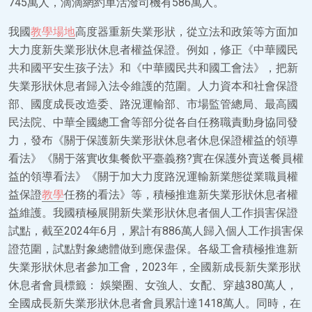
745萬人，滴滴網約車活潑司機有586萬人。
我國
教學場地
高度器重新失業形狀，從立法和政策等方面加
大力度新失業形狀休息者權益保證。例如，修正《中華國民
共和國平安生孩子法》和《中華國民共和國工會法》，把新
失業形狀休息者歸入法令維護的范圍。人力資本和社會保證
部、國度成長改造委、路況運輸部、市場監管總局、最高國
民法院、中華全國總工會等部分從各自任務職責動身協同發
力，發布《關于保護新失業形狀休息者休息保證權益的領導
看法》《關于落實收集餐飲平臺義務?實在保護外賣送餐員權
益的領導看法》《關于加大力度路況運輸新業態從業職員權
益保證
教學
任務的看法》等，積極推進新失業形狀休息者權
益維護。我國積極展開新失業形狀休息者個人工作損害保證
試點，截至2024年6月，累計有886萬人歸入個人工作損害保
證范圍，試點對象總體做到應保盡保。各級工會積極推進新
失業形狀休息者參加工會，2023年，全國新成長新失業形狀
休息者會員標籤： 娛樂圈、女強人、女配、穿越380萬人，
全國成長新失業形狀休息者會員累計達1418萬人。同時，在