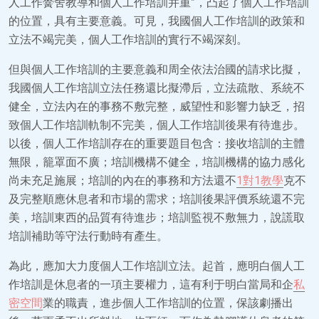
人工作黌舍教導和個人工作培訓并重”，凸起了個人工作培訓
的位置，具有主要意義。可見，我國個人工作培訓的政策和
立法不竭完美，個人工作培訓的實行不竭深刻。
但與個人工作培訓的主要意義和周全依法治國的請求比擬，
我國個人工作培訓立法任務還比擬滯后，立法疏散、系統不
健全，立法內在的事務不敷完整，威望性和影響力缺乏，招
致個人工作培訓軌制不完美，個人工作培訓後果有待進步。
以後，個人工作培訓存在的重要題目包含：接收培訓的主體
無限，籠罩面不廣；培訓機構不健全，培訓機構的協力感化
尚未充足施展；培訓的內在的事務和方法還不
1對1教學
克不
及完整順應休息者和市場的需求；培訓後果評價系統還不完
美，培訓東西的品質有待進步；培訓監視不敷無力，說謊取
培訓補助等守法行動時有產生。
為此，應加大力度個人工作培訓立法。起首，應明白個人工
作培訓是休息者的一項主要權力，這有利于明白當局和企
私
密空間
業的職責，進步個人工作培訓的位置，保該劇播出