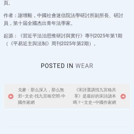
頁。
作者：謝增毅，中國社會迷信院法學研討所副所長、研討
員，第十屆全國杰出青年法學家。
起源：《習近平法治思惟研討與實行》專刊2025年第1期
（《平易近主與法制》周刊2025年第2期）。
POSTED IN
WEAR
P
戈麥：那么深入，那么無
《宋詩選講找九宮格共
邪–文史-找九宮格空間-中
享》是最好的宋詩讀本
o
國作家網
嗎？–文史–中國作家網
s
t
n