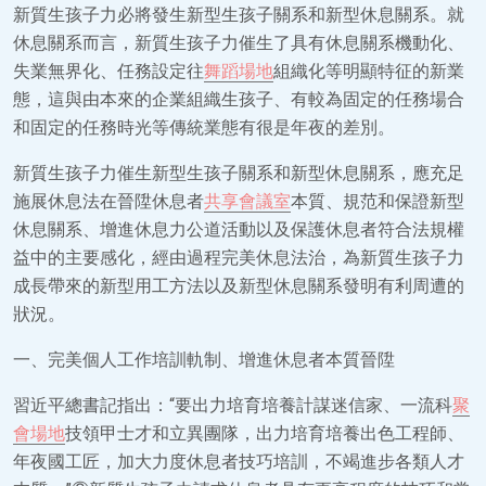
新質生孩子力必將發生新型生孩子關系和新型休息關系。就
休息關系而言，新質生孩子力催生了具有休息關系機動化、
失業無界化、任務設定往
舞蹈場地
組織化等明顯特征的新業
態，這與由本來的企業組織生孩子、有較為固定的任務場合
和固定的任務時光等傳統業態有很是年夜的差別。
新質生孩子力催生新型生孩子關系和新型休息關系，應充足
施展休息法在晉陞休息者
共享會議室
本質、規范和保證新型
休息關系、增進休息力公道活動以及保護休息者符合法規權
益中的主要感化，經由過程完美休息法治，為新質生孩子力
成長帶來的新型用工方法以及新型休息關系發明有利周遭的
狀況。
一、完美個人工作培訓軌制、增進休息者本質晉陞
習近平總書記指出：“要出力培育培養計謀迷信家、一流科
聚
會場地
技領甲士才和立異團隊，出力培育培養出色工程師、
年夜國工匠，加大力度休息者技巧培訓，不竭進步各類人才