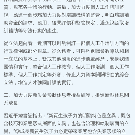
質，規范各主體的行動。最后，加大力度個人工作培訓監
視。應進一個步驟加大力度對培訓機構的監管，明白培訓補
助資金的請求、應用、後果評價和監管規定，避免說謊取培
訓補助等守法行動的產生。
從立法趨向看，近期可以斟酌制訂一部個人工作培訓方面的
行政律例或部分規章。從久遠看，可斟酌退職業教導法和相
干立法的基本上，鑒戒其他國度的進步前輩經歷，安身我國
國情和實行，整合個人工作教導、個人工作培訓、個人工作
標準、個人工作判定等外容，停止人力資本開闢增進的綜合
立法，增進人才強國計謀的實行。
二、加大力度新失業形狀休息者權益維護，推進新型休息關
系成長
習近平總書記指出：“新質生孩子力的明顯特色是立異，既包
含技巧和業態形式層面的立異，也包含治理和軌制層面的立
異。”③成長新質生孩子力必定帶來業態包含失業形狀的立