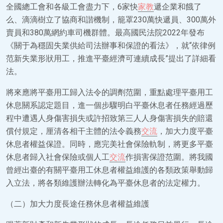
全國總工會和各級工會盡力下，6家快
家教
遞企業和餓了
么、滴滴樹立了協商和諧機制，籠罩230萬快遞員、300萬外
賣員和380萬網約車司機群體。最高國民法院2022年發布
《關于為穩固失業供給司法辦事和保證的看法》，就“依律例
范新失業形狀用工，推進平臺經濟可連續成長”提出了詳細看
法。
將來應將平臺用工歸入法令的調劑范圍，重點處理平臺用工
休息關系認定題目，進一個步驟明白平臺休息者任務經過歷
程中遭遇人身傷害損失或許招致第三人人身傷害損失的賠還
償付規定，厘清各相干主體的法令義務
交流
，加大力度平臺
休息者權益保證。同時，應完美社會保險軌制，將更多平臺
休息者歸入社會保險或個人工
交流
作損害保證范圍。將我國
曾經出臺的有關平臺用工休息者權益維護的各類政策舉動歸
入立法，將各類維護辦法轉化為平臺休息者的法定權力。
（二）加大力度長途任務休息者權益維護