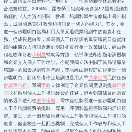
後，萬雨柔不出所料地一炮而紅，而作為墊腳護休息者的符
合法規權益。2004年，國際勞工組織年夜會第92屆會議經由
過程的《人力資本開闢：教導、培訓和畢生進修提出書》指
出，成員國應“認可教導和培訓是一切人的權力”。其次，要
進一個步驟明白當局和用人單元退職業培訓中的職責和任
務。從成長趨向看，當局個人工作培訓的重要職責日益從詳
細的組織介入培訓過渡到制訂和實行相干政策辦法，經由過
程稅收和財務
小樹屋
補助等方法，領導和激勵各類培訓機構
和企業介入個人工作培訓。今朝我國立法中關于當局退職業
培訓中的職責規則較為準繩，需求經由過程詳細規定進一個
步驟明白。對休息者停止培訓也是用人單
共享空間
元的任務
會議室出租
。我國
家教
立律例定了企業按國度規則提
舞蹈教
室
取和應用個人工作培訓經費的任務，但今朝該條目的落實
情形還不敷幻想
教學場地
，需求從軌制長進一個步驟明白個
人工作培訓經費的提取、應用、評價和監視等環節的詳細規
定。第三，進一個步驟推進個人工作教導和個人工作培訓的
融會，健全校企一起配合機制，完成個人工作教導和個人工
作培訓資本共享，明白校企一起配合中各方的法令關系性