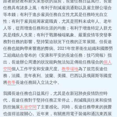
跟著新財產和新失業形狀的成長，長途任務日益風行。長途
任務具有諸多上風：有利于削減雇員通勤以及雇主辦公場合
等本錢；有利于進步雇員任務自立性尤其是任務時光自立
性；有利于雇員統籌家庭職責，尤其是照料未成年人、老年
人等，從而增進任務和生涯的均衡；有利于增進特定人群尤
其是殘疾人失業；有利于戰勝極端氣象、嚴重疫情等突發事
務對任務的影響，堅持緊迫狀況下任務的正常展開。但長途
任務也能夠帶來響應的弊病。2021年世界衛生組織和國際勞
工組織結合發布的《安康和平安的長途任務：技巧簡報》指
出，長途辦公周遭的狀況能夠無法知足傳統任務場合的
個人
空間
個人工作平安和安康尺度。
教學場地
為了規范長途任
務，法國、意年夜利、波蘭、美國、巴西以及俄羅斯等國度
將
教學
長途任務歸入立法之中。
我國長途任務也日益風行，尤其是在新冠肺炎疫情防控時
代，長途任務對于堅持任務正常停止，削減職員往來和疫情
防控施展
私密空間
了主要感化。同時，長途任務帶來的挑釁
也值得追蹤關心。近年來，有關應用電子裝備和通訊東西展