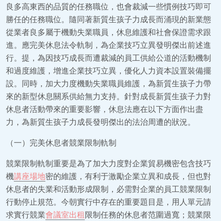
良多高東西的品質的任務職位，也會裁減一些慣例技巧即可
勝任的任務職位。隨同著新質生孩子力成長而涌現的新業態
從業者良多屬于機動失業職員，休息維護和社會保證需求跟
進。應完美休息法令軌制，為企業技巧立異發明傑出前述進
行。提，為因技巧成長而遭裁減的員工供給公道的活動機制
和過度維護，增進企業技巧立異，優化人力資本設置裝備擺
設。同時，加大力度機動失業職員維護，為新質生孩子力帶
來的新型休息關系供給無力支持。針對成長新質生孩子力對
休息者活動帶來的重要影響，休息法應在以下方面作出盡
力，為新質生孩子力成長發明傑出的法治周遭的狀況。
（一）完美休息者競業限制軌制
競業限制軌制重要是為了加大力度對企業貿易機密包含技巧
機
講座場地
密的維護，有利于激勵企業立異和成長，但也對
休息者的失業和活動形成限制，必需對企業的員工競業限制
行動停止規范。今朝實行中存在的重要題目是，用人單元請
求實行競業
會議室出租
限制任務的休息者范圍過寬；競業限