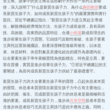
女主角。故事中的女主角在這部劇中大作出一系列主要唆
使，深入說明了“什么是新質生孩子力、為什么
舞蹈教室
要成
長新質生孩子力、如何成長新質生孩子力”的嚴重實際和實行
題目。習近平總書記指出：“新質生孩子力是立異起主導感
化，解脫傳統經濟增加方法、生孩子力成長途徑，具有高科
技、高效能、高東西的品質特征，合適
小樹屋
新成長理念的
進步前輩生孩子力質態。它由技巧反動性衝破、生孩子要素
立異性設置裝備擺設、財產深度轉型進級而催生，以休息
者、休息材料、休息對象及其優化組合的躍升為基礎內在，
以全要素生孩子率年夜幅晉陞為焦點標志，特色是立異，要
害在質優，實質是進步前輩生孩子力。”①習近平總書記的主
要闡述，為若何成長新質生孩子力供給了最基礎遵守。
新質生孩子力誇大全要素生孩子率的晉陞，凸起休息者本質
的晉陞。休息者本質晉陞在新質生孩子力中占有主要地位，
由於把握、催生、完成新質生孩子力的休息者是最積極和活
潑的要素。成長新質生孩子力，進步休
共享空間
息者本質包
含進步休息者技巧尤其是立異技巧是此中應有之義。同時，