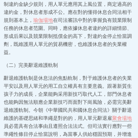
制違約金缺少規則，用人單元應用其上風位置，商定過高的
違約金，對休息者形成不公。應在對的懂得休息合同法相干
規則基本上，
瑜伽場地
在司法審訊中對的掌握負有競業限制
任務的休息者范圍。同時，應依據休息者違約的詳細情節、
形成后果以及競業限制抵償金的高下，對違約金停止恰當調
劑，既維護用人單元的貿易機密，也維護休息者的失業權
益。
（二）完美辭退維護軌制
辭退維護軌制是休息法的焦點軌制，對于維護休息者的失業
平安以及用人單元的用工自立權具有主要意義。跟著新質生
孩子力的成長，企業能夠采用新技巧取代人工，部門休息者
也能夠因無法順應企業新技巧而面對下崗風險，必需完美辭
退維護軌制。今朝《中華國民共和國休息合同法》關于辭退
維護的基礎思緒和準繩是對的的，用人單元辭退雇
聚會場地
員必需具有合法事由且遵照合法法式。但司法實行應對一些
準繩性條目停止恰當說明，為當事人供給穩固預期，并增進