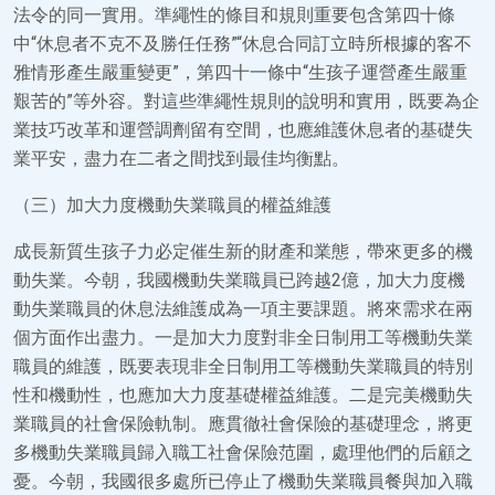
法令的同一實用。準繩性的條目和規則重要包含第四十條
中“休息者不克不及勝任任務”“休息合同訂立時所根據的客不
雅情形產生嚴重變更”，第四十一條中“生孩子運營產生嚴重
艱苦的”等外容。對這些準繩性規則的說明和實用，既要為企
業技巧改革和運營調劑留有空間，也應維護休息者的基礎失
業平安，盡力在二者之間找到最佳均衡點。
（三）加大力度機動失業職員的權益維護
成長新質生孩子力必定催生新的財產和業態，帶來更多的機
動失業。今朝，我國機動失業職員已跨越2億，加大力度機
動失業職員的休息法維護成為一項主要課題。將來需求在兩
個方面作出盡力。一是加大力度對非全日制用工等機動失業
職員的維護，既要表現非全日制用工等機動失業職員的特別
性和機動性，也應加大力度基礎權益維護。二是完美機動失
業職員的社會保險軌制。應貫徹社會保險的基礎理念，將更
多機動失業職員歸入職工社會保險范圍，處理他們的后顧之
憂。今朝，我國很多處所已停止了機動失業職員餐與加入職