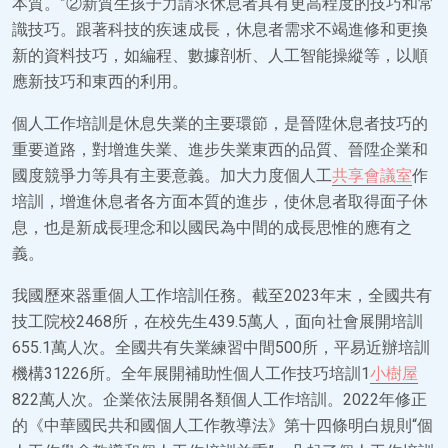
本質。”②新質生孩子力請求休息者具有更高程度的技巧和常
識技巧。跟著科技的疾速成長，休息者需求不竭進修和更換
新的資料技巧，如編程、數據剖析、人工智能操縱等，以順
應新技巧和東西的利用。
個人工作培訓是休息失業的主要環節，是晉陞休息者技巧的
重要道路，對增進失業、進步失業東西的品質、晉陞企業和
國度競爭力等具有主要意義。加大力度個人工
共享會議室
作
培訓，增進休息者各方面本質的進步，使休息者取得面子休
息，也是新成長理念和以國民為中間的成長思惟的應有之
義。
我國歷來器重個人工作培訓任務。截至2023年末，全國共有
技工院校2468所，在校先生439.5萬人，面向社會展開培訓
655.1萬人次。全國共有失業練習中間500所，平易近辦培訓
機構31226所。全年展開補助性個人工作技巧培訓1
小樹屋
822萬人次。企業依法展開各類個人工作培訓。2022年修正
的《中華國民共和國個人工作教導法》第十四條明白規則“個