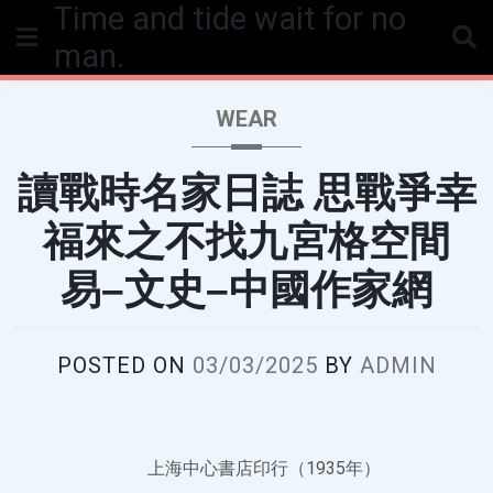
Time and tide wait for no
Skip
to
man.
content
WEAR
讀戰時名家日誌 思戰爭幸
福來之不找九宮格空間
易–文史–中國作家網
POSTED ON
03/03/2025
BY
ADMIN
上海中心書店印行（1935年）