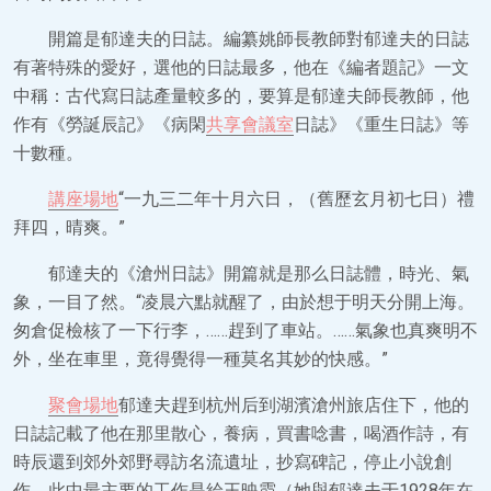
開篇是郁達夫的日誌。編纂姚師長教師對郁達夫的日誌
有著特殊的愛好，選他的日誌最多，他在《編者題記》一文
中稱：古代寫日誌產量較多的，要算是郁達夫師長教師，他
作有《勞誕辰記》《病閑
共享會議室
日誌》《重生日誌》等
十數種。
講座場地
“一九三二年十月六日，（舊歷玄月初七日）禮
拜四，晴爽。”
郁達夫的《滄州日誌》開篇就是那么日誌體，時光、氣
象，一目了然。“凌晨六點就醒了，由於想于明天分開上海。
匆倉促檢核了一下行李，……趕到了車站。……氣象也真爽明不
外，坐在車里，竟得覺得一種莫名其妙的快感。”
聚會場地
郁達夫趕到杭州后到湖濱滄州旅店住下，他的
日誌記載了他在那里散心，養病，買書唸書，喝酒作詩，有
時辰還到郊外郊野尋訪名流遺址，抄寫碑記，停止小說創
作。此中最主要的工作是給王映霞（她與郁達夫于1928年在