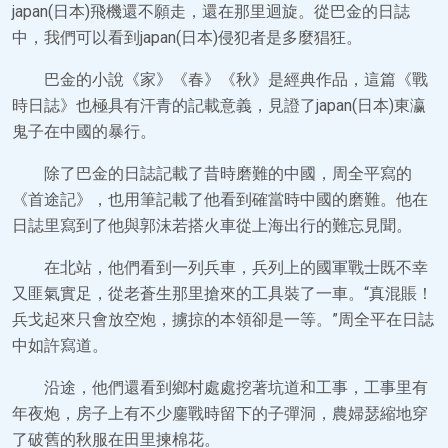
japan(日本)飛機還不願走，還在那里迴旋。從巴金的日誌
中，我們可以看到japan(日本)侵犯者是多麼猖狂。
巴金的小說《家》《春》《秋》是經典作品，這篇《戰
時日誌》也極具有汗青的記載意義，見證了japan(日本)東瀛
鬼子在中國的暴行。
除了巴金的日誌記載了昔時磨難的中國，周全平寫的
《首途記》，也用筆記載了他看到確當時中國的磨難。他在
日誌里寫到了他與郭沫若搭火車從上海出行的難忘見聞。
在北站，他們看到一列兵車，兵列上的國軍戰士既不幸
又匪氣實足，從老蒼生那里搶來的工具裝了一車。“真混賬！
兵戈起來只會放空炮，擄掠的本領卻是一等。”周全平在日誌
中如許寫道。
沿途，他們還看到鄉村處處挖著坑道和工事，工事里有
年夜炮，房子上有不少鏖戰時留下的子彈洞，農婦瑟縮地穿
了破舊的秋服在田里揀棉花。