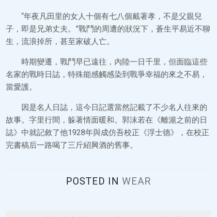
“年夜凡田里的女人十個有七八個戴著孝，不是父親兒
子，即是兄弟丈夫。”戰鬥的周遭的狀況下，蒼生平易近不聊
生，流浪掉所，甚至家破人亡。
時期變遷，戰鬥早已遠往，內陸一日千里，但面臨這些
名家的戰時日誌，特殊能感觸感染到戰爭幸福的來之不易，
當愛護。
因是名人日誌，這今日記選當然記載了不少名人往來的
故事。字里行間，躲著情面暖和。郭沫若在《離滬之前的日
誌》中就記敘了他1928年與成仿吾校正《浮士德》，在校正
完書稿后一路喝了三斤紹興酒的舊事。
POSTED IN
WEAR