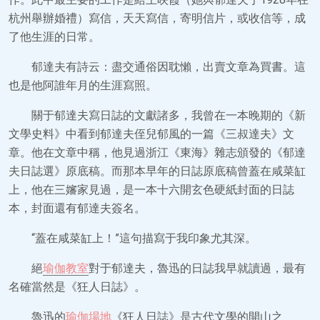
杭州舉辦婚禮）寫信，天天寫信，寄明信片，或收信等，成
了他生涯的日常。
郁達夫有詩云：盡交通俗因耽懶，出賣文章為買書。這
也是他阿誰年月的生涯寫照。
關于郁達夫寫日誌的文獻諸多，我曾在一本晚期的《新
文學史料》中看到郁達夫侄兒郁風的一篇《三叔達夫》文
章。他在文章中稱，他見過浙江《東海》雜志頒發的《郁達
夫日誌選》原底稿。而那本早年的日誌原底稿曾蓋在咸菜缸
上，他在三嬸家見過，是一本十六開玄色硬紙封面的日誌
本，封面還有郁達夫簽名。
“蓋在咸菜缸上！”這句描寫于我印象尤其深。
絕
瑜伽教室
對于郁達夫，魯迅的日誌我早就讀過，最有
名確當然是《狂人日誌》。
魯迅的
瑜伽場地
《狂人日誌》是古代文學的開山之