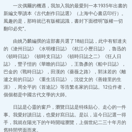
一次偶爾的機遇，我加入我的最愛到一本1935年出書的
新編文學讀本《古代創作日誌選》（上海中心書店印行）。
風趣的是，那時就已有版權認識，書封下面標明“版權一切
翻印必究”。
由姚乃麟編撰的這部書共選了18組日誌，此中有郁達夫
的《滄州日誌》《水明樓日誌》《杭江小歷日誌》，魯迅的
《頓時日誌》《頓時支日誌》《頓時日誌之二》《狂人日
誌》，豐子愷的《華瞻的日誌》，王魯彥的《船中日誌》，
巴金的《戰時日誌》，田漢的《薔薇之路》，郭沫若的《離
瀘之前的日誌》《重生活日誌》，沈從文的《善鐘里的生
涯》，周全平的《首途記》等浩繁名家的日誌。12位作者，
個個都是中國古代文學的大師。
日誌是心靈的窗戶，瀏覽日誌是特殊貼心、走心的一件
事。我愛好讀日誌，也愛好寫日誌。是以，這今日記選一得
手，我就在陽光下的午時開端瀏覽，上個世紀二三十年月的
舊時間劈面而來。