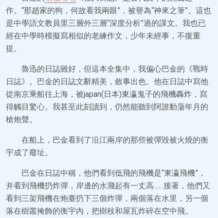
作。“那趙家的狗，何故看我兩眼”，被譽為“神來之筆”。這也
是中學語文教員里三層外三層“深度分析”過的課文。我也已
經在中學時模擬寫相似的老練作文，少年未經事，不復重
提。
魯迅的日誌雖好，但這本全集中，我偏心巴金的《戰時
日誌》。巴金的日誌文辭精美，敘事出色。他在日誌中寫他
從南京乘船往上海，被japan(日本)東瀛鬼子的飛機轟炸，寫
得觸目驚心。我甚至此刻讀到，仍然能聽到阿誰動蕩年月的
槍炮聲。
在船上，巴金看到了沿江兩岸的那些被彈毀被火燒的衡
宇成了廢址。
巴金在日誌中稱，他們看到低飛的飛機是“東瀛飛機”，
并看到飛機扔炸彈，岸邊的水濺起有一丈高……接著，他們又
看到三架飛機在炮臺扔下三個炸彈，兩個落在水里，另一個
落在樹叢掩飾的衡宇內，把樹枝和屋瓦炸碎在空中飛。